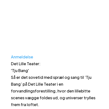
Anmeldelse
Det Lille Teater
:
'
Tju Bang
'
Så er det sovetid med spræl og sang til ’Tju
Bang’ på Det Lille Teater i en
forvandlingsforestilling, hvor den lillebitte
scenes vægge foldes ud, og universer trylles
frem fra loftet.