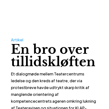
Artikel
En bro over
tillidskløften
Et dialogmøde mellem Teatercentrums
ledelse og den kreds af teatre, der via
protestbreve havde udtrykt skarp kritik af
manglende orientering af
kompetencecentrets ageren omkring lukning
af Teateravisen og situationen for KLAP-