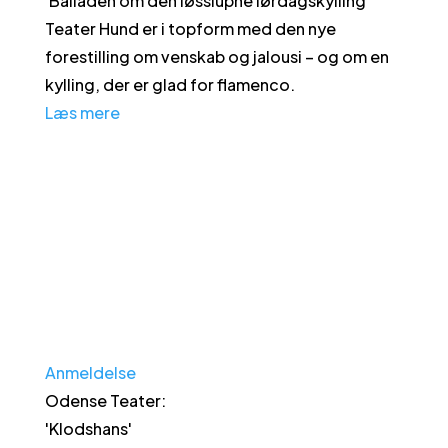
'
Balladen om den løsslupne lørdagskylling
'
Teater Hund er i topform med den nye
forestilling om venskab og jalousi – og om en
kylling, der er glad for flamenco.
Læs mere
Anmeldelse
Odense Teater
:
'
Klodshans
'