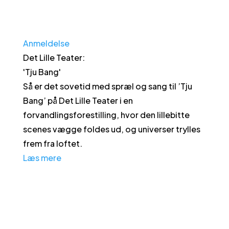
Anmeldelse
Det Lille Teater
:
'
Tju Bang
'
Så er det sovetid med spræl og sang til ’Tju
Bang’ på Det Lille Teater i en
forvandlingsforestilling, hvor den lillebitte
scenes vægge foldes ud, og universer trylles
frem fra loftet.
Læs mere