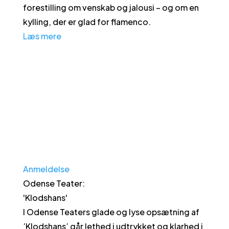
forestilling om venskab og jalousi – og om en
kylling, der er glad for flamenco.
Læs mere
Anmeldelse
Odense Teater
:
'
Klodshans
'
I Odense Teaters glade og lyse opsætning af
’Klodshans’ går lethed i udtrykket og klarhed i