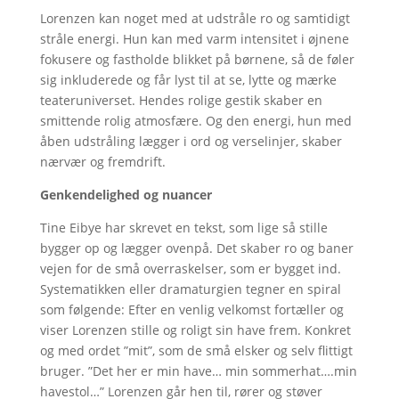
Lorenzen kan noget med at udstråle ro og samtidigt
stråle energi. Hun kan med varm intensitet i øjnene
fokusere og fastholde blikket på børnene, så de føler
sig inkluderede og får lyst til at se, lytte og mærke
teateruniverset. Hendes rolige gestik skaber en
smittende rolig atmosfære. Og den energi, hun med
åben udstråling lægger i ord og verselinjer, skaber
nærvær og fremdrift.
Genkendelighed og nuancer
Tine Eibye har skrevet en tekst, som lige så stille
bygger op og lægger ovenpå. Det skaber ro og baner
vejen for de små overraskelser, som er bygget ind.
Systematikken eller dramaturgien tegner en spiral
som følgende: Efter en venlig velkomst fortæller og
viser Lorenzen stille og roligt sin have frem. Konkret
og med ordet ”mit”, som de små elsker og selv flittigt
bruger. ”Det her er min have… min sommerhat….min
havestol…” Lorenzen går hen til, rører og støver