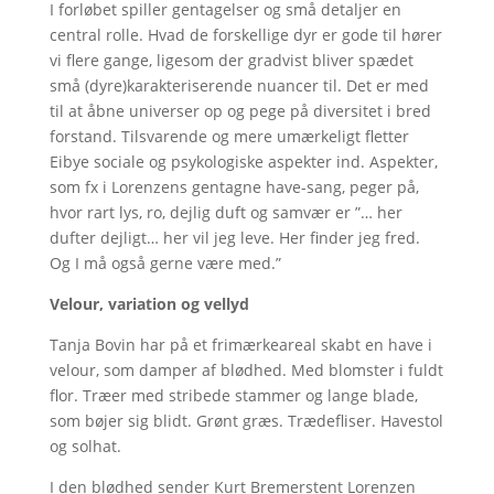
I forløbet spiller gentagelser og små detaljer en
central rolle. Hvad de forskellige dyr er gode til hører
vi flere gange, ligesom der gradvist bliver spædet
små (dyre)karakteriserende nuancer til. Det er med
til at åbne universer op og pege på diversitet i bred
forstand. Tilsvarende og mere umærkeligt fletter
Eibye sociale og psykologiske aspekter ind. Aspekter,
som fx i Lorenzens gentagne have-sang, peger på,
hvor rart lys, ro, dejlig duft og samvær er ”… her
dufter dejligt… her vil jeg leve. Her finder jeg fred.
Og I må også gerne være med.”
Velour, variation og vellyd
Tanja Bovin har på et frimærkeareal skabt en have i
velour, som damper af blødhed. Med blomster i fuldt
flor. Træer med stribede stammer og lange blade,
som bøjer sig blidt. Grønt græs. Trædefliser. Havestol
og solhat.
I den blødhed sender Kurt Bremerstent Lorenzen