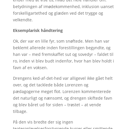
betydningen af imødekommenhed, inklusion uanset
forskelligartethed og glæden ved det trygge og
velkendte.
Eksemplarisk håndtering
Ok, der var en lille fyr, som snøftede. Men han var
beklemt allerede inden forestillingen begyndte, og
han var – med fremskaffet sut og sovedyr – faldet til
ro, inden vi blev budt indenfor, hvor han blev holdt i
favn af en voksen.
Drengens ked-af-det-hed var alligevel ikke gået helt
over, og det tacklede både Lorenzen og
pædagogerne meget flot. Lorenzen kommenterede
det naturligt og nænsomt, og drengen skiftede favn
og blev båret ud for siden – trøstet – at vende
tilbage.
På den vis bredte der sig ingen
teateroplevelsesforstyrrende kurrer eller smittende