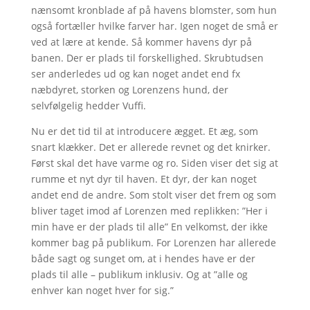
nænsomt kronblade af på havens blomster, som hun
også fortæller hvilke farver har. Igen noget de små er
ved at lære at kende. Så kommer havens dyr på
banen. Der er plads til forskellighed. Skrubtudsen
ser anderledes ud og kan noget andet end fx
næbdyret, storken og Lorenzens hund, der
selvfølgelig hedder Vuffi.
Nu er det tid til at introducere ægget. Et æg, som
snart klækker. Det er allerede revnet og det knirker.
Først skal det have varme og ro. Siden viser det sig at
rumme et nyt dyr til haven. Et dyr, der kan noget
andet end de andre. Som stolt viser det frem og som
bliver taget imod af Lorenzen med replikken: ”Her i
min have er der plads til alle” En velkomst, der ikke
kommer bag på publikum. For Lorenzen har allerede
både sagt og sunget om, at i hendes have er der
plads til alle – publikum inklusiv. Og at ”alle og
enhver kan noget hver for sig.”