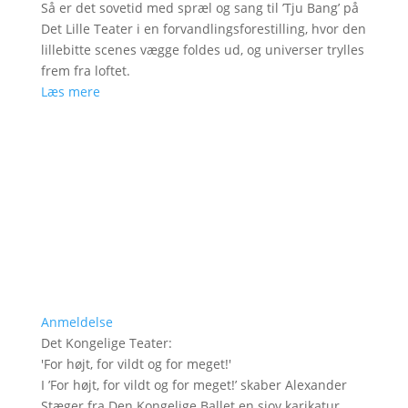
Så er det sovetid med spræl og sang til ’Tju Bang’ på
Det Lille Teater i en forvandlingsforestilling, hvor den
lillebitte scenes vægge foldes ud, og universer trylles
frem fra loftet.
Læs mere
Anmeldelse
Det Kongelige Teater
:
'
For højt, for vildt og for meget!
'
I ’For højt, for vildt og for meget!’ skaber Alexander
Stæger fra Den Kongelige Ballet en sjov karikatur