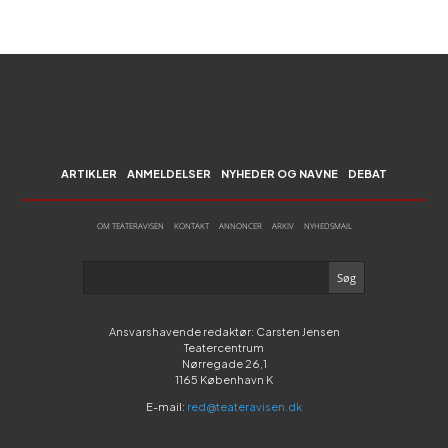
ARTIKLER
ANMELDELSER
NYHEDER OG NAVNE
DEBAT
OM TEATERAVISEN
KONTAKT
ANNONCER
ARKIV
NYHEDSMAIL
Ansvarshavende redaktør: Carsten Jensen
Teatercentrum
Nørregade 26,1
1165 København K
E-mail:
red@teateravisen.dk