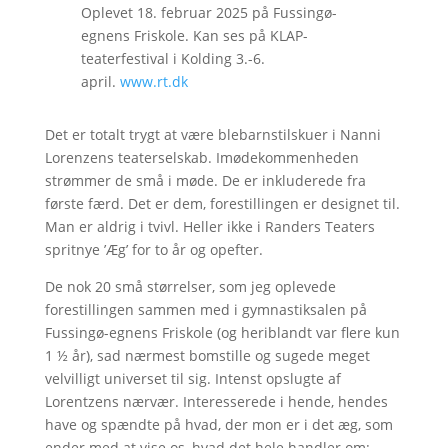
Oplevet 18. februar 2025 på Fussingø-
egnens Friskole. Kan ses på KLAP-
teaterfestival i Kolding 3.-6.
april.
www.rt.dk
Det er totalt trygt at være blebarnstilskuer i Nanni
Lorenzens teaterselskab. Imødekommenheden
strømmer de små i møde. De er inkluderede fra
første færd. Det er dem, forestillingen er designet til.
Man er aldrig i tvivl. Heller ikke i Randers Teaters
spritnye ’Æg’ for to år og opefter.
De nok 20 små størrelser, som jeg oplevede
forestillingen sammen med i gymnastiksalen på
Fussingø-egnens Friskole (og heriblandt var flere kun
1 ½ år), sad nærmest bomstille og sugede meget
velvilligt universet til sig. Intenst opslugte af
Lorentzens nærvær. Interesserede i hende, hendes
have og spændte på hvad, der mon er i det æg, som
ender med at vise os, hvad det hele handler om: