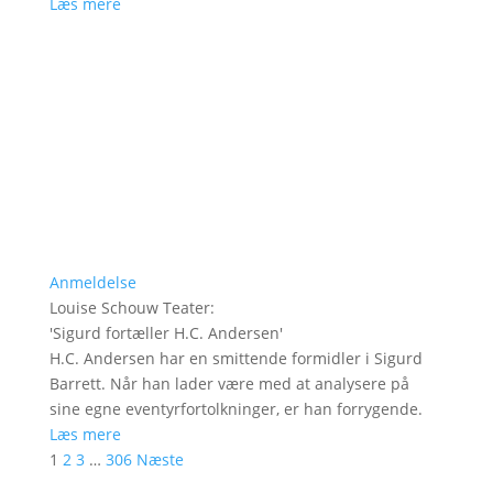
Læs mere
Anmeldelse
Louise Schouw Teater
:
'
Sigurd fortæller H.C. Andersen
'
H.C. Andersen har en smittende formidler i Sigurd
Barrett. Når han lader være med at analysere på
sine egne eventyrfortolkninger, er han forrygende.
Læs mere
1
2
3
…
306
Næste