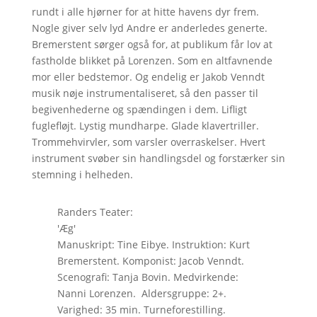
rundt i alle hjørner for at hitte havens dyr frem.
Nogle giver selv lyd Andre er anderledes generte.
Bremerstent sørger også for, at publikum får lov at
fastholde blikket på Lorenzen. Som en altfavnende
mor eller bedstemor. Og endelig er Jakob Venndt
musik nøje instrumentaliseret, så den passer til
begivenhederne og spændingen i dem. Lifligt
fuglefløjt. Lystig mundharpe. Glade klavertriller.
Trommehvirvler, som varsler overraskelser. Hvert
instrument svøber sin handlingsdel og forstærker sin
stemning i helheden.
Randers Teater:
'Æg'
Manuskript: Tine Eibye. Instruktion: Kurt
Bremerstent. Komponist: Jacob Venndt.
Scenografi: Tanja Bovin. Medvirkende:
Nanni Lorenzen. Aldersgruppe: 2+.
Varighed: 35 min. Turneforestilling.