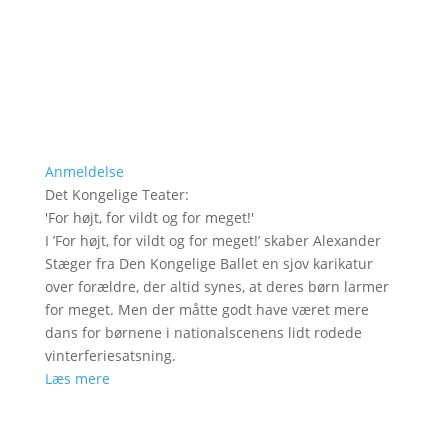
Anmeldelse
Det Kongelige Teater
:
'
For højt, for vildt og for meget!
'
I ’For højt, for vildt og for meget!’ skaber Alexander
Stæger fra Den Kongelige Ballet en sjov karikatur
over forældre, der altid synes, at deres børn larmer
for meget. Men der måtte godt have været mere
dans for børnene i nationalscenens lidt rodede
vinterferiesatsning.
Læs mere