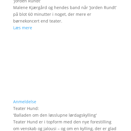
'
Jorden Rundt
'
Malene Kjærgård og hendes band når ’Jorden Rundt’
på blot 60 minutter i noget, der mere er
børnekoncert end teater.
Læs mere
Anmeldelse
Teater Hund
:
'
Balladen om den løsslupne lørdagskylling
'
Teater Hund er i topform med den nye forestilling
om venskab og jalousi – og om en kylling, der er glad