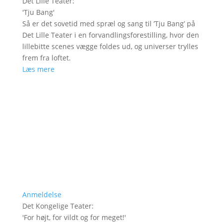
Det Lille Teater
:
'
Tju Bang
'
Så er det sovetid med spræl og sang til ’Tju Bang’ på
Det Lille Teater i en forvandlingsforestilling, hvor den
lillebitte scenes vægge foldes ud, og universer trylles
frem fra loftet.
Læs mere
Anmeldelse
Det Kongelige Teater
:
'
For højt, for vildt og for meget!
'