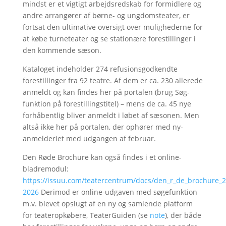
mindst er et vigtigt arbejdsredskab for formidlere og
andre arrangører af børne- og ungdomsteater, er
fortsat den ultimative oversigt over mulighederne for
at købe turneteater og se stationære forestillinger i
den kommende sæson.
Kataloget indeholder 274 refusionsgodkendte
forestillinger fra 92 teatre. Af dem er ca. 230 allerede
anmeldt og kan findes her på portalen (brug Søg-
funktion på forestillingstitel) – mens de ca. 45 nye
forhåbentlig bliver anmeldt i løbet af sæsonen. Men
altså ikke her på portalen, der ophører med ny-
anmelderiet med udgangen af februar.
Den Røde Brochure kan også findes i et online-
bladremodul:
https://issuu.com/teatercentrum/docs/den_r_de_brochure_2
2026
Derimod er online-udgaven med søgefunktion
m.v. blevet opslugt af en ny og samlende platform
for teateropkøbere, TeaterGuiden (se
note
), der både