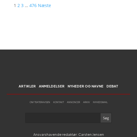
1
2
3
…
476
Næste
ARTIKLER
ANMELDELSER
NYHEDER OG NAVNE
DEBAT
OM TEATERAVISEN
KONTAKT
ANNONCER
ARKIV
NYHEDSMAIL
Ansvarshavende redaktør: Carsten Jensen