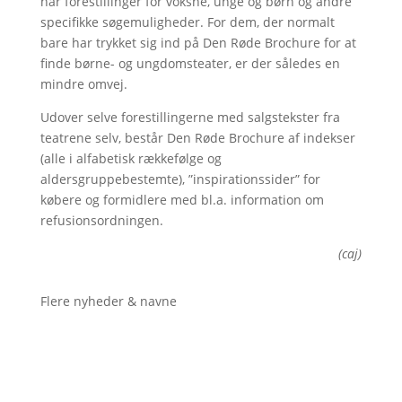
har forestillinger for voksne, unge og børn og andre
specifikke søgemuligheder. For dem, der normalt
bare har trykket sig ind på Den Røde Brochure for at
finde børne- og ungdomsteater, er der således en
mindre omvej.
Udover selve forestillingerne med salgstekster fra
teatrene selv, består Den Røde Brochure af indekser
(alle i alfabetisk rækkefølge og
aldersgruppebestemte), ”inspirationssider” for
købere og formidlere med bl.a. information om
refusionsordningen.
(caj)
Flere nyheder & navne