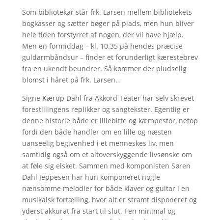
Som bibliotekar står frk. Larsen mellem bibliotekets
bogkasser og sætter bøger på plads, men hun bliver
hele tiden forstyrret af nogen, der vil have hjælp.
Men en formiddag – kl. 10.35 på hendes præcise
guldarmbåndsur – finder et forunderligt kærestebrev
fra en ukendt beundrer. Så kommer der pludselig
blomst i håret på frk. Larsen…
Signe Kærup Dahl fra Akkord Teater har selv skrevet
forestillingens replikker og sangtekster. Egentlig er
denne historie både er lillebitte og kæmpestor, netop
fordi den både handler om en lille og næsten
uanseelig begivenhed i et menneskes liv, men
samtidig også om et altoverskyggende livsønske om
at føle sig elsket. Sammen med komponisten Søren
Dahl Jeppesen har hun komponeret nogle
nænsomme melodier for både klaver og guitar i en
musikalsk fortælling, hvor alt er stramt disponeret og
yderst akkurat fra start til slut. I en minimal og