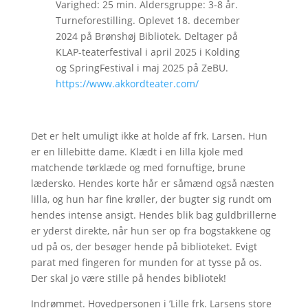
Varighed: 25 min. Aldersgruppe: 3-8 år.
Turneforestilling. Oplevet 18. december
2024 på Brønshøj Bibliotek. Deltager på
KLAP-teaterfestival i april 2025 i Kolding
og SpringFestival i maj 2025 på ZeBU.
https://www.akkordteater.com/
Det er helt umuligt ikke at holde af frk. Larsen. Hun
er en lillebitte dame. Klædt i en lilla kjole med
matchende tørklæde og med fornuftige, brune
lædersko. Hendes korte hår er såmænd også næsten
lilla, og hun har fine krøller, der bugter sig rundt om
hendes intense ansigt. Hendes blik bag guldbrillerne
er yderst direkte, når hun ser op fra bogstakkene og
ud på os, der besøger hende på biblioteket. Evigt
parat med fingeren for munden for at tysse på os.
Der skal jo være stille på hendes bibliotek!
Indrømmet. Hovedpersonen i ’Lille frk. Larsens store