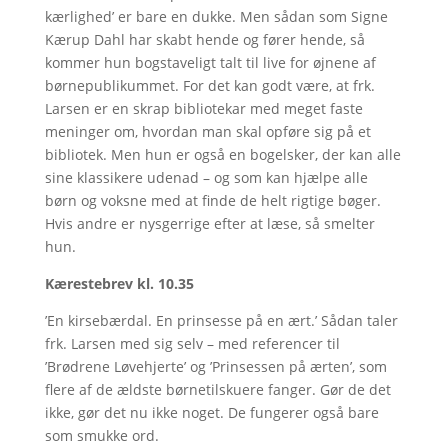
kærlighed’ er bare en dukke. Men sådan som Signe
Kærup Dahl har skabt hende og fører hende, så
kommer hun bogstaveligt talt til live for øjnene af
børnepublikummet. For det kan godt være, at frk.
Larsen er en skrap bibliotekar med meget faste
meninger om, hvordan man skal opføre sig på et
bibliotek. Men hun er også en bogelsker, der kan alle
sine klassikere udenad – og som kan hjælpe alle
børn og voksne med at finde de helt rigtige bøger.
Hvis andre er nysgerrige efter at læse, så smelter
hun.
Kærestebrev kl. 10.35
’En kirsebærdal. En prinsesse på en ært.’ Sådan taler
frk. Larsen med sig selv – med referencer til
’Brødrene Løvehjerte’ og ’Prinsessen på ærten’, som
flere af de ældste børnetilskuere fanger. Gør de det
ikke, gør det nu ikke noget. De fungerer også bare
som smukke ord.