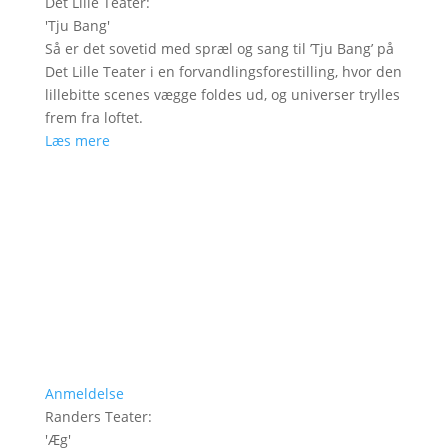
Det Lille Teater
:
'
Tju Bang
'
Så er det sovetid med spræl og sang til ’Tju Bang’ på
Det Lille Teater i en forvandlingsforestilling, hvor den
lillebitte scenes vægge foldes ud, og universer trylles
frem fra loftet.
Læs mere
Anmeldelse
Randers Teater
:
'
Æg
'