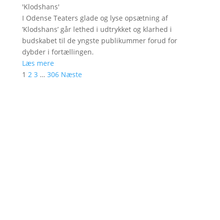
'
Klodshans
'
I Odense Teaters glade og lyse opsætning af
’Klodshans’ går lethed i udtrykket og klarhed i
budskabet til de yngste publikummer forud for
dybder i fortællingen.
Læs mere
1
2
3
…
306
Næste