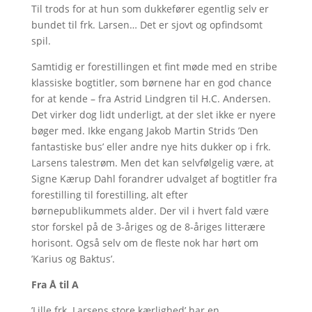
Til trods for at hun som dukkefører egentlig selv er
bundet til frk. Larsen… Det er sjovt og opfindsomt
spil.
Samtidig er forestillingen et fint møde med en stribe
klassiske bogtitler, som børnene har en god chance
for at kende – fra Astrid Lindgren til H.C. Andersen.
Det virker dog lidt underligt, at der slet ikke er nyere
bøger med. Ikke engang Jakob Martin Strids ’Den
fantastiske bus’ eller andre nye hits dukker op i frk.
Larsens talestrøm. Men det kan selvfølgelig være, at
Signe Kærup Dahl forandrer udvalget af bogtitler fra
forestilling til forestilling, alt efter
børnepublikummets alder. Der vil i hvert fald være
stor forskel på de 3-åriges og de 8-åriges litterære
horisont. Også selv om de fleste nok har hørt om
’Karius og Baktus’.
Fra Å til A
’Lille frk. Larsens store kærlighed’ har en