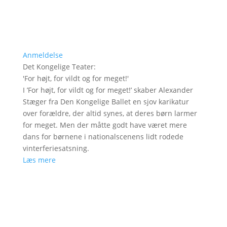
Anmeldelse
Det Kongelige Teater
:
'
For højt, for vildt og for meget!
'
I ’For højt, for vildt og for meget!’ skaber Alexander
Stæger fra Den Kongelige Ballet en sjov karikatur
over forældre, der altid synes, at deres børn larmer
for meget. Men der måtte godt have været mere
dans for børnene i nationalscenens lidt rodede
vinterferiesatsning.
Læs mere