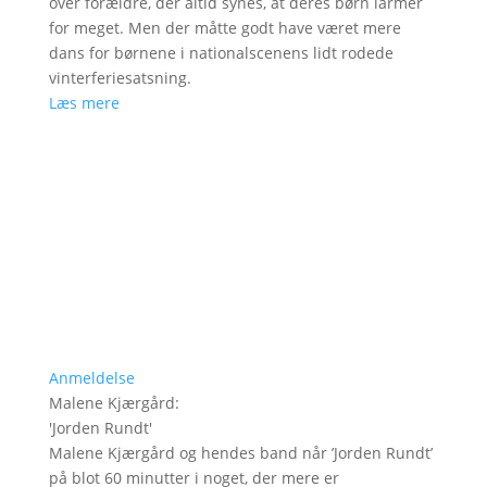
over forældre, der altid synes, at deres børn larmer
for meget. Men der måtte godt have været mere
dans for børnene i nationalscenens lidt rodede
vinterferiesatsning.
Læs mere
Anmeldelse
Malene Kjærgård
:
'
Jorden Rundt
'
Malene Kjærgård og hendes band når ’Jorden Rundt’
på blot 60 minutter i noget, der mere er