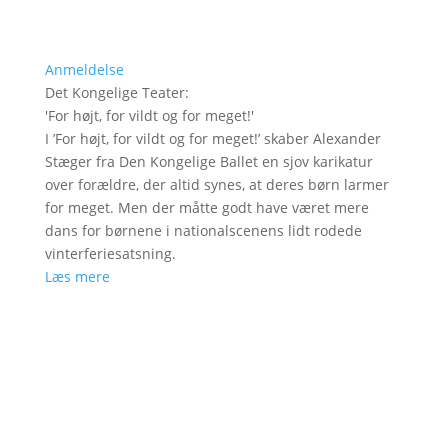
Anmeldelse
Det Kongelige Teater
:
'
For højt, for vildt og for meget!
'
I ’For højt, for vildt og for meget!’ skaber Alexander
Stæger fra Den Kongelige Ballet en sjov karikatur
over forældre, der altid synes, at deres børn larmer
for meget. Men der måtte godt have været mere
dans for børnene i nationalscenens lidt rodede
vinterferiesatsning.
Læs mere