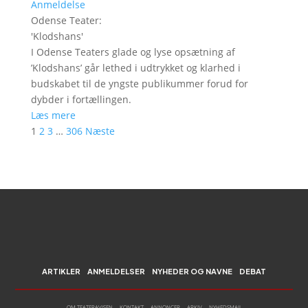
Anmeldelse
Odense Teater
:
'
Klodshans
'
I Odense Teaters glade og lyse opsætning af
’Klodshans’ går lethed i udtrykket og klarhed i
budskabet til de yngste publikummer forud for
dybder i fortællingen.
Læs mere
1
2
3
…
306
Næste
ARTIKLER
ANMELDELSER
NYHEDER OG NAVNE
DEBAT
OM TEATERAVISEN
KONTAKT
ANNONCER
ARKIV
NYHEDSMAIL