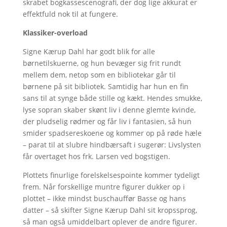
skrabet bogkassescenografi, der dog lige akkurat er
effektfuld nok til at fungere.
Klassiker-overload
Signe Kærup Dahl har godt blik for alle
børnetilskuerne, og hun bevæger sig frit rundt
mellem dem, netop som en bibliotekar går til
børnene på sit bibliotek. Samtidig har hun en fin
sans til at synge både stille og kækt. Hendes smukke,
lyse sopran skaber skønt liv i denne glemte kvinde,
der pludselig rødmer og får liv i fantasien, så hun
smider spadsereskoene og kommer op på røde hæle
– parat til at slubre hindbærsaft i sugerør: Livslysten
får overtaget hos frk. Larsen ved bogstigen.
Plottets finurlige forelskelsespointe kommer tydeligt
frem. Når forskellige muntre figurer dukker op i
plottet – ikke mindst buschauffør Basse og hans
datter – så skifter Signe Kærup Dahl sit kropssprog,
så man også umiddelbart oplever de andre figurer.