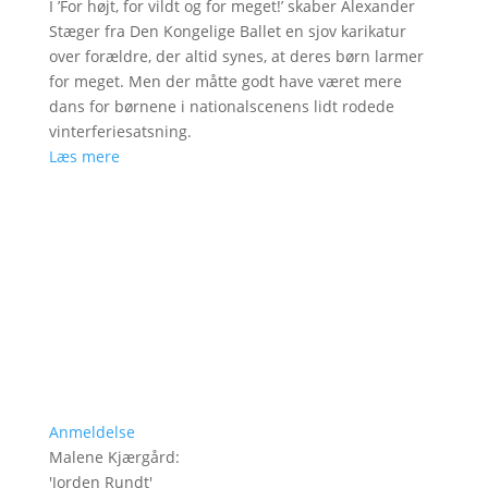
I ’For højt, for vildt og for meget!’ skaber Alexander
Stæger fra Den Kongelige Ballet en sjov karikatur
over forældre, der altid synes, at deres børn larmer
for meget. Men der måtte godt have været mere
dans for børnene i nationalscenens lidt rodede
vinterferiesatsning.
Læs mere
Anmeldelse
Malene Kjærgård
:
'
Jorden Rundt
'