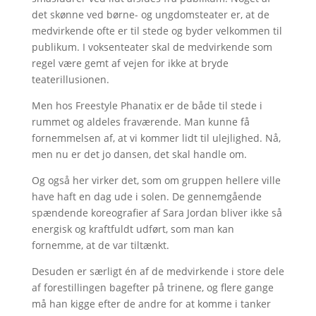
det skønne ved børne- og ungdomsteater er, at de
medvirkende ofte er til stede og byder velkommen til
publikum. I voksenteater skal de medvirkende som
regel være gemt af vejen for ikke at bryde
teaterillusionen.
Men hos Freestyle Phanatix er de både til stede i
rummet og aldeles fraværende. Man kunne få
fornemmelsen af, at vi kommer lidt til ulejlighed. Nå,
men nu er det jo dansen, det skal handle om.
Og også her virker det, som om gruppen hellere ville
have haft en dag ude i solen. De gennemgående
spændende koreografier af Sara Jordan bliver ikke så
energisk og kraftfuldt udført, som man kan
fornemme, at de var tiltænkt.
Desuden er særligt én af de medvirkende i store dele
af forestillingen bagefter på trinene, og flere gange
må han kigge efter de andre for at komme i tanker