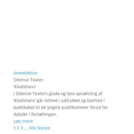
Anmeldelse
Odense Teater
:
'
Klodshans
'
I Odense Teaters glade og lyse opsætning af
’Klodshans’ går lethed i udtrykket og klarhed i
budskabet til de yngste publikummer forud for
dybder i fortællingen.
Læs mere
1
2
3
…
306
Næste