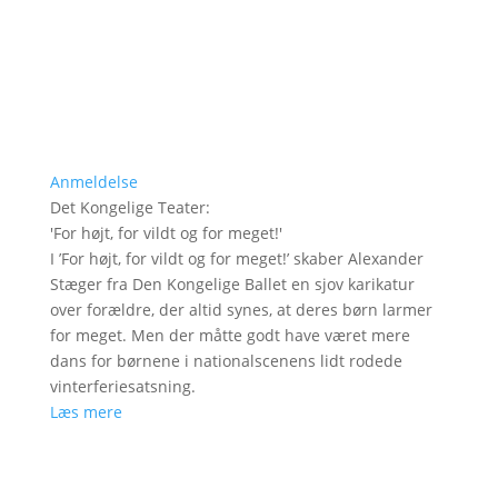
Anmeldelse
Det Kongelige Teater
:
'
For højt, for vildt og for meget!
'
I ’For højt, for vildt og for meget!’ skaber Alexander
Stæger fra Den Kongelige Ballet en sjov karikatur
over forældre, der altid synes, at deres børn larmer
for meget. Men der måtte godt have været mere
dans for børnene i nationalscenens lidt rodede
vinterferiesatsning.
Læs mere