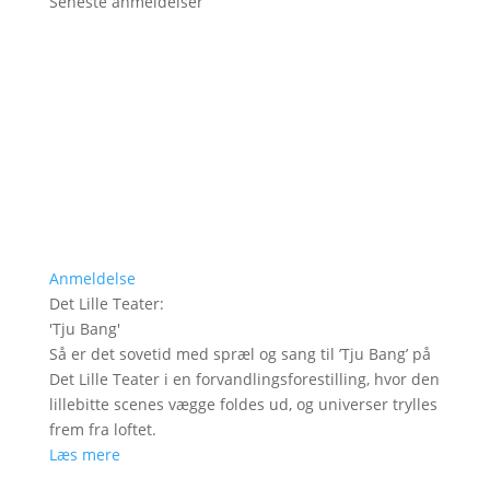
Seneste anmeldelser
Anmeldelse
Det Lille Teater
:
'
Tju Bang
'
Så er det sovetid med spræl og sang til ’Tju Bang’ på
Det Lille Teater i en forvandlingsforestilling, hvor den
lillebitte scenes vægge foldes ud, og universer trylles
frem fra loftet.
Læs mere