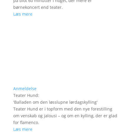
på blot 60 minutter i noget, der mere er
børnekoncert end teater.
Læs mere
Anmeldelse
Teater Hund
:
'
Balladen om den løsslupne lørdagskylling
'
Teater Hund er i topform med den nye forestilling
om venskab og jalousi – og om en kylling, der er glad
for flamenco.
Læs mere