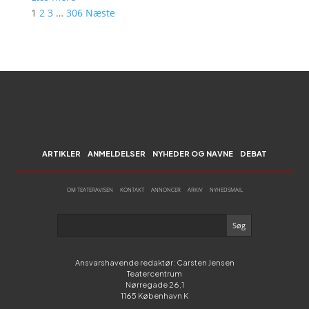
1
2
3
…
306
Næste
ARTIKLER
ANMELDELSER
NYHEDER OG NAVNE
DEBAT
OM TEATERAVISEN
KONTAKT
ANNONCER
ARKIV
NYHEDSMAIL
Ansvarshavende redaktør: Carsten Jensen
Teatercentrum
Nørregade 26,1
1165 København K