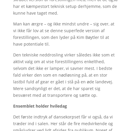
har et kæmpestort teknisk setup derhjemme, som de
kunne have taget med.
Man kan ærgre – og ikke mindst undre – sig over, at
vi ikke får lov at se denne superfede version af
forestillingen, som den lyder på Kim Bøytler til at
have potentiale til.
Den tekniske neddrosling virker således ikke som et
aktivt valg om at vise forestillingens enkelthed,
selvom det ikke er lamper, vi savner mest. I bedste
fald virker den som en nødløsning på, at en stor
lastbil fuld af gear er gået i stå på en øde landevej.
Mere sandsynligt er det, at de har sparet sig
besværet med at transportere og sætte op.
Ensemblet holder hviledag
Det første indtryk af dansekorpset får vi også, da vi
træder ind i salen. Her står de fire medvirkende og
småsludrer ved lidt afsides fra publikum. Noget af