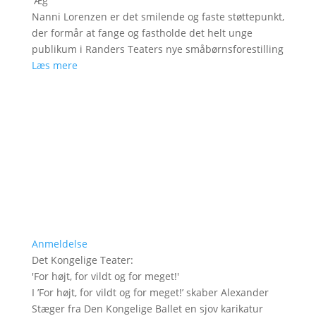
'
Æg
'
Nanni Lorenzen er det smilende og faste støttepunkt,
der formår at fange og fastholde det helt unge
publikum i Randers Teaters nye småbørnsforestilling
Læs mere
Anmeldelse
Det Kongelige Teater
:
'
For højt, for vildt og for meget!
'
I ’For højt, for vildt og for meget!’ skaber Alexander
Stæger fra Den Kongelige Ballet en sjov karikatur