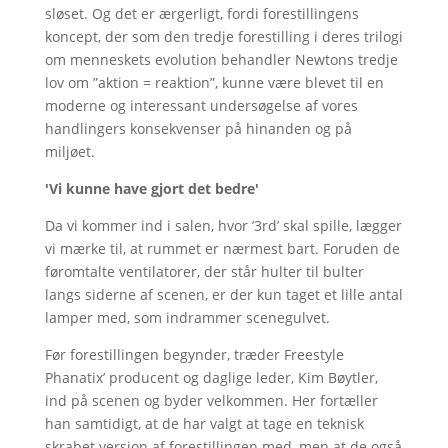
sløset. Og det er ærgerligt, fordi forestillingens
koncept, der som den tredje forestilling i deres trilogi
om menneskets evolution behandler Newtons tredje
lov om ”aktion = reaktion”, kunne være blevet til en
moderne og interessant undersøgelse af vores
handlingers konsekvenser på hinanden og på
miljøet.
'Vi kunne have gjort det bedre'
Da vi kommer ind i salen, hvor ’3rd’ skal spille, lægger
vi mærke til, at rummet er nærmest bart. Foruden de
føromtalte ventilatorer, der står hulter til bulter
langs siderne af scenen, er der kun taget et lille antal
lamper med, som indrammer scenegulvet.
Før forestillingen begynder, træder Freestyle
Phanatix’ producent og daglige leder, Kim Bøytler,
ind på scenen og byder velkommen. Her fortæller
han samtidigt, at de har valgt at tage en teknisk
skrabet version af forestillingen med, men at de også