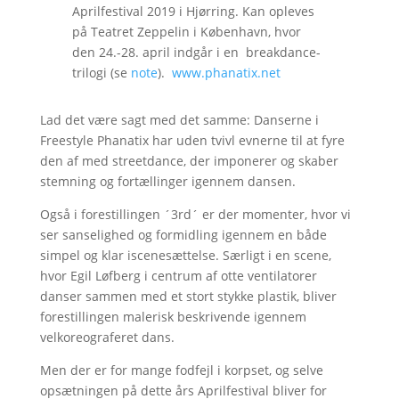
Aprilfestival 2019 i Hjørring. Kan opleves
på Teatret Zeppelin i København, hvor
den 24.-28. april indgår i en breakdance-
trilogi (se
note
).
www.phanatix.net
Lad det være sagt med det samme: Danserne i
Freestyle Phanatix har uden tvivl evnerne til at fyre
den af med streetdance, der imponerer og skaber
stemning og fortællinger igennem dansen.
Også i forestillingen ´3rd´ er der momenter, hvor vi
ser sanselighed og formidling igennem en både
simpel og klar iscenesættelse. Særligt i en scene,
hvor Egil Løfberg i centrum af otte ventilatorer
danser sammen med et stort stykke plastik, bliver
forestillingen malerisk beskrivende igennem
velkoreograferet dans.
Men der er for mange fodfejl i korpset, og selve
opsætningen på dette års Aprilfestival bliver for