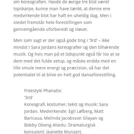
om koreografien. Havde de øvrige tre blot været
topskarpe, kunne man have tænkt, at denne ene
medvirkende blot har haft en uheldig dag. Men i
stedet fremstår hele forestillingen som
gennemgående uforberedt og sløset.
Men som sagt er der også gode ting i ’3rd’ – ikke
mindst i Sara Jordans koreografier og den tilhørende
musik. Og hvis man på et tidspunkt også får lov at se
dem med det fulde setup, og måske endda med en
lille smule mere energi og præcision, så har det
potentialet til at blive en helt god danseforestilling.
Freestyle Phanatix:
'3rd'
Koreografi, kostumer, tekst og musik: Sara
Jordan. Medvirkende: Egil Løfberg, Matt
Baricaua, Melinda Jacobsson Silayan og
Bobby Obeng Atiedu. Dramaturgisk
konsulent: Jeanette Munzert.