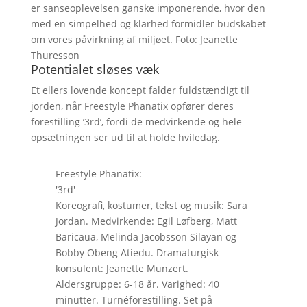
er sanseoplevelsen ganske imponerende, hvor den
med en simpelhed og klarhed formidler budskabet
om vores påvirkning af miljøet. Foto: Jeanette
Thuresson
Potentialet sløses væk
Et ellers lovende koncept falder fuldstændigt til
jorden, når Freestyle Phanatix opfører deres
forestilling ’3rd’, fordi de medvirkende og hele
opsætningen ser ud til at holde hviledag.
Freestyle Phanatix:
'3rd'
Koreografi, kostumer, tekst og musik: Sara
Jordan. Medvirkende: Egil Løfberg, Matt
Baricaua, Melinda Jacobsson Silayan og
Bobby Obeng Atiedu. Dramaturgisk
konsulent: Jeanette Munzert.
Aldersgruppe: 6-18 år. Varighed: 40
minutter. Turnéforestilling. Set på