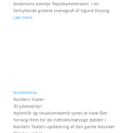
Andersens eventyr ’Rejsekammeraten’. I en
fortryllende grotesk scenografi af Sigurd Dissing.
Læs mere
Anmeldelse
Randers Teater
:
'
Et Juleeventyr
'
Nylonhår og situationskomik synes at have fået
forrang frem for de indholdsmæssige dybder i
Randers Teaters opdatering af den gamle klassiker