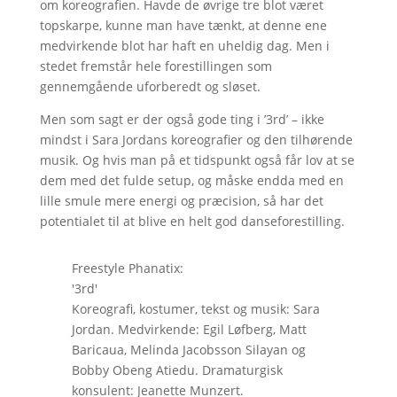
om koreografien. Havde de øvrige tre blot været
topskarpe, kunne man have tænkt, at denne ene
medvirkende blot har haft en uheldig dag. Men i
stedet fremstår hele forestillingen som
gennemgående uforberedt og sløset.
Men som sagt er der også gode ting i ’3rd’ – ikke
mindst i Sara Jordans koreografier og den tilhørende
musik. Og hvis man på et tidspunkt også får lov at se
dem med det fulde setup, og måske endda med en
lille smule mere energi og præcision, så har det
potentialet til at blive en helt god danseforestilling.
Freestyle Phanatix:
'3rd'
Koreografi, kostumer, tekst og musik: Sara
Jordan. Medvirkende: Egil Løfberg, Matt
Baricaua, Melinda Jacobsson Silayan og
Bobby Obeng Atiedu. Dramaturgisk
konsulent: Jeanette Munzert.