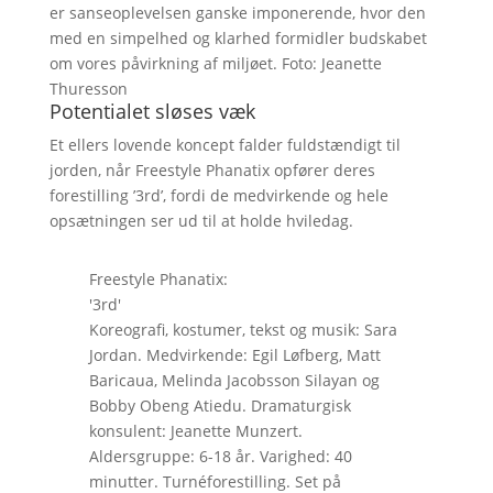
er sanseoplevelsen ganske imponerende, hvor den
med en simpelhed og klarhed formidler budskabet
om vores påvirkning af miljøet. Foto: Jeanette
Thuresson
Potentialet sløses væk
Et ellers lovende koncept falder fuldstændigt til
jorden, når Freestyle Phanatix opfører deres
forestilling ’3rd’, fordi de medvirkende og hele
opsætningen ser ud til at holde hviledag.
Freestyle Phanatix:
'3rd'
Koreografi, kostumer, tekst og musik: Sara
Jordan. Medvirkende: Egil Løfberg, Matt
Baricaua, Melinda Jacobsson Silayan og
Bobby Obeng Atiedu. Dramaturgisk
konsulent: Jeanette Munzert.
Aldersgruppe: 6-18 år. Varighed: 40
minutter. Turnéforestilling. Set på