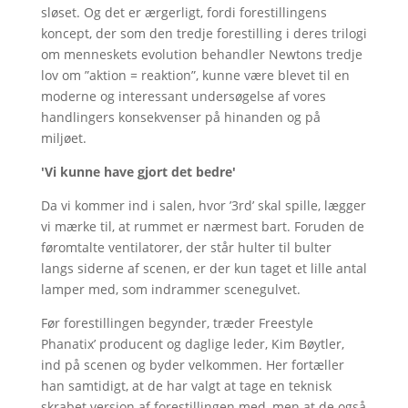
sløset. Og det er ærgerligt, fordi forestillingens
koncept, der som den tredje forestilling i deres trilogi
om menneskets evolution behandler Newtons tredje
lov om ”aktion = reaktion”, kunne være blevet til en
moderne og interessant undersøgelse af vores
handlingers konsekvenser på hinanden og på
miljøet.
'Vi kunne have gjort det bedre'
Da vi kommer ind i salen, hvor ’3rd’ skal spille, lægger
vi mærke til, at rummet er nærmest bart. Foruden de
føromtalte ventilatorer, der står hulter til bulter
langs siderne af scenen, er der kun taget et lille antal
lamper med, som indrammer scenegulvet.
Før forestillingen begynder, træder Freestyle
Phanatix’ producent og daglige leder, Kim Bøytler,
ind på scenen og byder velkommen. Her fortæller
han samtidigt, at de har valgt at tage en teknisk
skrabet version af forestillingen med, men at de også