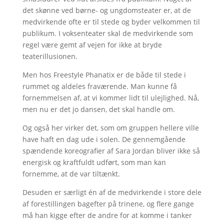
det skønne ved børne- og ungdomsteater er, at de
medvirkende ofte er til stede og byder velkommen til
publikum. I voksenteater skal de medvirkende som
regel være gemt af vejen for ikke at bryde
teaterillusionen.
Men hos Freestyle Phanatix er de både til stede i
rummet og aldeles fraværende. Man kunne få
fornemmelsen af, at vi kommer lidt til ulejlighed. Nå,
men nu er det jo dansen, det skal handle om.
Og også her virker det, som om gruppen hellere ville
have haft en dag ude i solen. De gennemgående
spændende koreografier af Sara Jordan bliver ikke så
energisk og kraftfuldt udført, som man kan
fornemme, at de var tiltænkt.
Desuden er særligt én af de medvirkende i store dele
af forestillingen bagefter på trinene, og flere gange
må han kigge efter de andre for at komme i tanker