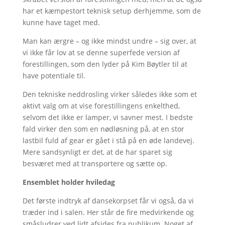
har et kæmpestort teknisk setup derhjemme, som de
kunne have taget med.
Man kan ærgre – og ikke mindst undre – sig over, at
vi ikke får lov at se denne superfede version af
forestillingen, som den lyder på Kim Bøytler til at
have potentiale til.
Den tekniske neddrosling virker således ikke som et
aktivt valg om at vise forestillingens enkelthed,
selvom det ikke er lamper, vi savner mest. I bedste
fald virker den som en nødløsning på, at en stor
lastbil fuld af gear er gået i stå på en øde landevej.
Mere sandsynligt er det, at de har sparet sig
besværet med at transportere og sætte op.
Ensemblet holder hviledag
Det første indtryk af dansekorpset får vi også, da vi
træder ind i salen. Her står de fire medvirkende og
småsludrer ved lidt afsides fra publikum. Noget af