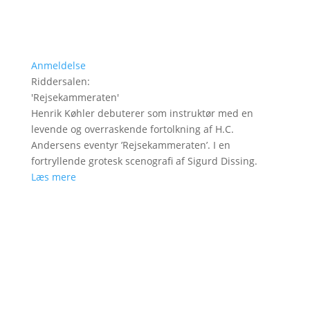
Anmeldelse
Riddersalen
:
'
Rejsekammeraten
'
Henrik Køhler debuterer som instruktør med en
levende og overraskende fortolkning af H.C.
Andersens eventyr ’Rejsekammeraten’. I en
fortryllende grotesk scenografi af Sigurd Dissing.
Læs mere