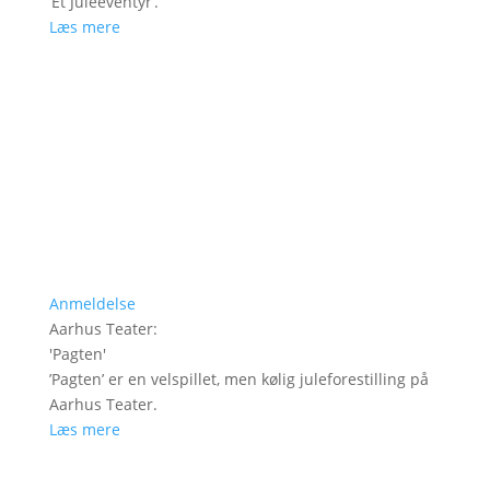
’Et Juleeventyr’.
Læs mere
Anmeldelse
Aarhus Teater
:
'
Pagten
'
’Pagten’ er en velspillet, men kølig juleforestilling på
Aarhus Teater.
Læs mere