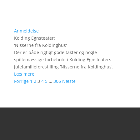
Anmeldelse
Kolding Egnsteater
:
'
Nisserne fra Koldinghus
'
Der er både rigtigt gode takter og nogle
spillemæssige forbehold i Kolding Egnsteaters
julefamilieforestilling ’Nisserne fra Koldinghus’.
Læs mere
Forrige
1
2
3
4
5
…
306
Næste