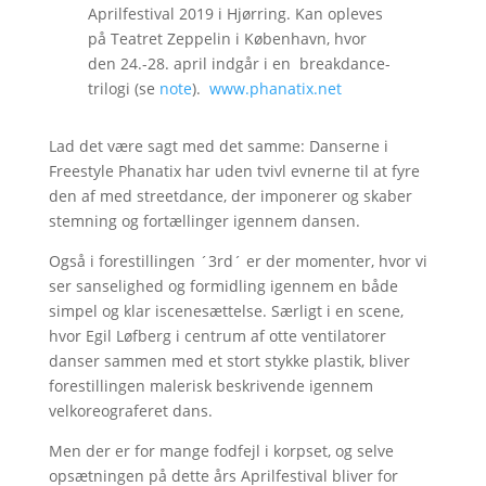
Aprilfestival 2019 i Hjørring. Kan opleves
på Teatret Zeppelin i København, hvor
den 24.-28. april indgår i en breakdance-
trilogi (se
note
).
www.phanatix.net
Lad det være sagt med det samme: Danserne i
Freestyle Phanatix har uden tvivl evnerne til at fyre
den af med streetdance, der imponerer og skaber
stemning og fortællinger igennem dansen.
Også i forestillingen ´3rd´ er der momenter, hvor vi
ser sanselighed og formidling igennem en både
simpel og klar iscenesættelse. Særligt i en scene,
hvor Egil Løfberg i centrum af otte ventilatorer
danser sammen med et stort stykke plastik, bliver
forestillingen malerisk beskrivende igennem
velkoreograferet dans.
Men der er for mange fodfejl i korpset, og selve
opsætningen på dette års Aprilfestival bliver for