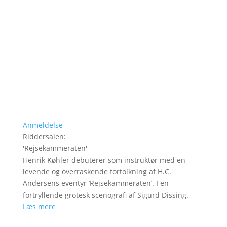
Anmeldelse
Riddersalen
:
'
Rejsekammeraten
'
Henrik Køhler debuterer som instruktør med en
levende og overraskende fortolkning af H.C.
Andersens eventyr ’Rejsekammeraten’. I en
fortryllende grotesk scenografi af Sigurd Dissing.
Læs mere