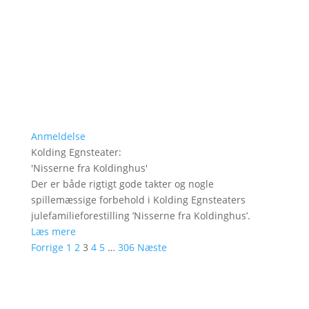
Anmeldelse
Kolding Egnsteater
:
'
Nisserne fra Koldinghus
'
Der er både rigtigt gode takter og nogle
spillemæssige forbehold i Kolding Egnsteaters
julefamilieforestilling ’Nisserne fra Koldinghus’.
Læs mere
Forrige
1
2
3
4
5
…
306
Næste