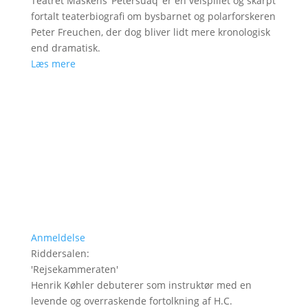
Teatret Maskens ’Petersuaq’ er en velspillet og skarpt
fortalt teaterbiografi om bysbarnet og polarforskeren
Peter Freuchen, der dog bliver lidt mere kronologisk
end dramatisk.
Læs mere
Anmeldelse
Riddersalen
:
'
Rejsekammeraten
'
Henrik Køhler debuterer som instruktør med en
levende og overraskende fortolkning af H.C.