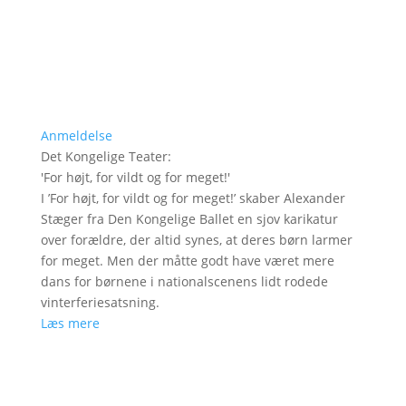
Anmeldelse
Det Kongelige Teater
:
'
For højt, for vildt og for meget!
'
I ’For højt, for vildt og for meget!’ skaber Alexander
Stæger fra Den Kongelige Ballet en sjov karikatur
over forældre, der altid synes, at deres børn larmer
for meget. Men der måtte godt have været mere
dans for børnene i nationalscenens lidt rodede
vinterferiesatsning.
Læs mere