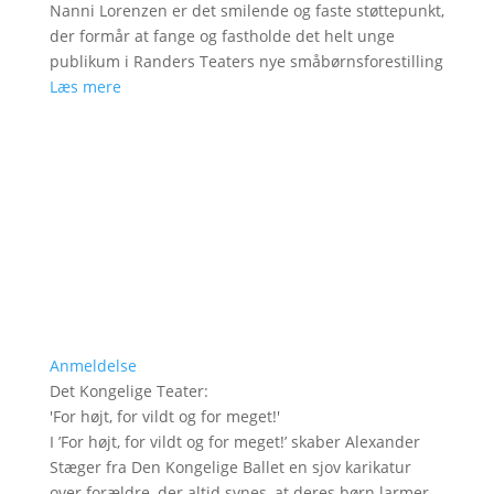
Nanni Lorenzen er det smilende og faste støttepunkt,
der formår at fange og fastholde det helt unge
publikum i Randers Teaters nye småbørnsforestilling
Læs mere
Anmeldelse
Det Kongelige Teater
:
'
For højt, for vildt og for meget!
'
I ’For højt, for vildt og for meget!’ skaber Alexander
Stæger fra Den Kongelige Ballet en sjov karikatur
over forældre, der altid synes, at deres børn larmer