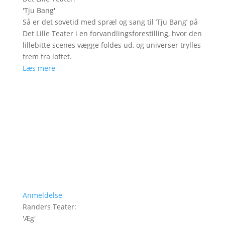
'
Tju Bang
'
Så er det sovetid med spræl og sang til ’Tju Bang’ på
Det Lille Teater i en forvandlingsforestilling, hvor den
lillebitte scenes vægge foldes ud, og universer trylles
frem fra loftet.
Læs mere
Anmeldelse
Randers Teater
:
'
Æg
'