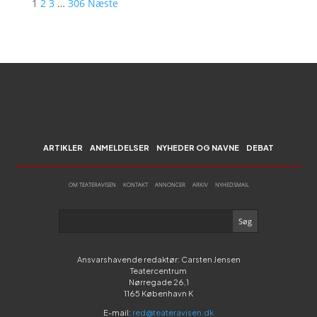
1
2
3
…
306
Næste
ARTIKLER
ANMELDELSER
NYHEDER OG NAVNE
DEBAT
OM TEATERAVISEN
KONTAKT
ANNONCER
ARKIV
NYHEDSMAIL
Ansvarshavende redaktør: Carsten Jensen
Teatercentrum
Nørregade 26,1
1165 København K
E-mail:
red@teateravisen.dk