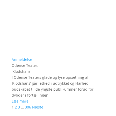
Anmeldelse
Odense Teater
:
'
Klodshans
'
I Odense Teaters glade og lyse opsætning af
’Klodshans’ går lethed i udtrykket og klarhed i
budskabet til de yngste publikummer forud for
dybder i fortællingen.
Læs mere
1
2
3
…
306
Næste