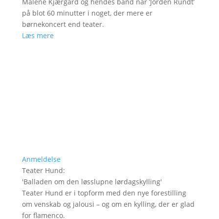
Malene Kjærgård og hendes band når ’Jorden Rundt’
på blot 60 minutter i noget, der mere er
børnekoncert end teater.
Læs mere
Anmeldelse
Teater Hund
:
'
Balladen om den løsslupne lørdagskylling
'
Teater Hund er i topform med den nye forestilling
om venskab og jalousi – og om en kylling, der er glad
for flamenco.