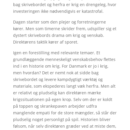
bag skrivebordet og herfra er krig en drengeleg, hvor
investeringen ikke nødvendigvis er katastrofal.
Dagen starter som den plejer og forretningerne
kører. Men som timerne skrider frem, udspiller sig et
dystert skrivebords drama om krig og venskab.
Direktørens taktik kører af sporet.
Igen en forestilling med relevante temaer. Et
grundlæggende menneskeligt venskabsbehov flettes
ind i en historie om krig. For Danmark er jo i krig,
men hvordan? Det er nemt nok at sidde bag
skrivebordet og levere kampdygtigt værktøj og
materiale, som ekspederes langt væk herfra. Men alt
er relativt og pludselig kan direktøren mærke
krigssituationen på egen krop. Selv om der er koldt
på toppen og skrankepaven arbejder udfra
manglende empati for de store mængder, så står der
pludselig noget personligt på spil. Historien bliver
følsom, når selv direktøren græder ved at miste dem,