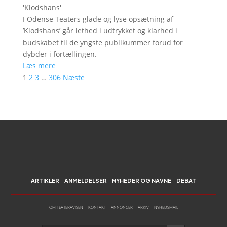
'
Klodshans
'
I Odense Teaters glade og lyse opsætning af
’Klodshans’ går lethed i udtrykket og klarhed i
budskabet til de yngste publikummer forud for
dybder i fortællingen.
Læs mere
1
2
3
…
306
Næste
ARTIKLER
ANMELDELSER
NYHEDER OG NAVNE
DEBAT
OM TEATERAVISEN
KONTAKT
ANNONCER
ARKIV
NYHEDSMAIL