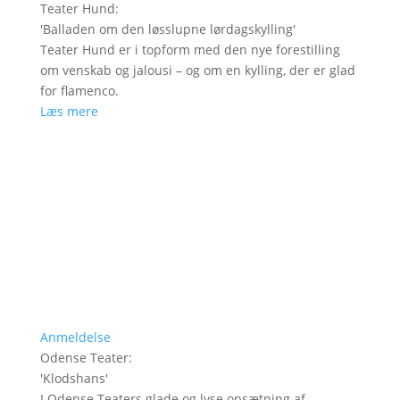
Teater Hund
:
'
Balladen om den løsslupne lørdagskylling
'
Teater Hund er i topform med den nye forestilling
om venskab og jalousi – og om en kylling, der er glad
for flamenco.
Læs mere
Anmeldelse
Odense Teater
:
'
Klodshans
'
I Odense Teaters glade og lyse opsætning af