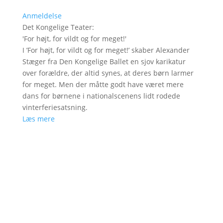
Anmeldelse
Det Kongelige Teater
:
'
For højt, for vildt og for meget!
'
I ’For højt, for vildt og for meget!’ skaber Alexander
Stæger fra Den Kongelige Ballet en sjov karikatur
over forældre, der altid synes, at deres børn larmer
for meget. Men der måtte godt have været mere
dans for børnene i nationalscenens lidt rodede
vinterferiesatsning.
Læs mere