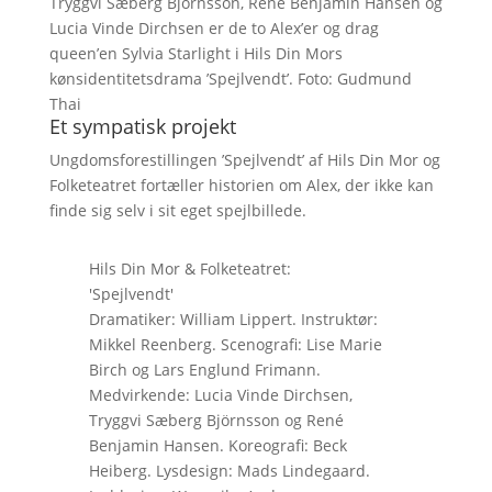
Tryggvi Sæberg Björnsson, René Benjamin Hansen og
Lucia Vinde Dirchsen er de to Alex’er og drag
queen’en Sylvia Starlight i Hils Din Mors
kønsidentitetsdrama ’Spejlvendt’. Foto: Gudmund
Thai
Et sympatisk projekt
Ungdomsforestillingen ’Spejlvendt’ af Hils Din Mor og
Folketeatret fortæller historien om Alex, der ikke kan
finde sig selv i sit eget spejlbillede.
Hils Din Mor & Folketeatret:
'Spejlvendt'
Dramatiker: William Lippert. Instruktør:
Mikkel Reenberg. Scenografi: Lise Marie
Birch og Lars Englund Frimann.
Medvirkende: Lucia Vinde Dirchsen,
Tryggvi Sæberg Björnsson og René
Benjamin Hansen. Koreografi: Beck
Heiberg. Lysdesign: Mads Lindegaard.