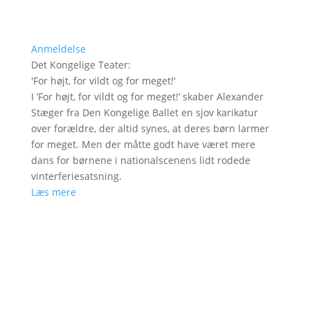
Anmeldelse
Det Kongelige Teater
:
'
For højt, for vildt og for meget!
'
I ’For højt, for vildt og for meget!’ skaber Alexander
Stæger fra Den Kongelige Ballet en sjov karikatur
over forældre, der altid synes, at deres børn larmer
for meget. Men der måtte godt have været mere
dans for børnene i nationalscenens lidt rodede
vinterferiesatsning.
Læs mere