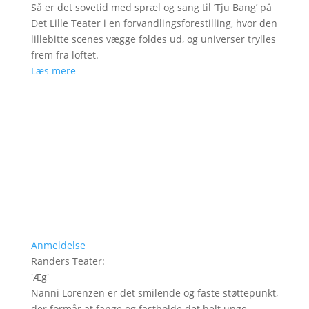
Så er det sovetid med spræl og sang til ’Tju Bang’ på
Det Lille Teater i en forvandlingsforestilling, hvor den
lillebitte scenes vægge foldes ud, og universer trylles
frem fra loftet.
Læs mere
Anmeldelse
Randers Teater
:
'
Æg
'
Nanni Lorenzen er det smilende og faste støttepunkt,
der formår at fange og fastholde det helt unge