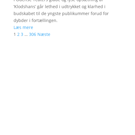
’Klodshans’ går lethed i udtrykket og klarhed i
budskabet til de yngste publikummer forud for
dybder i fortællingen.
Læs mere
1
2
3
…
306
Næste