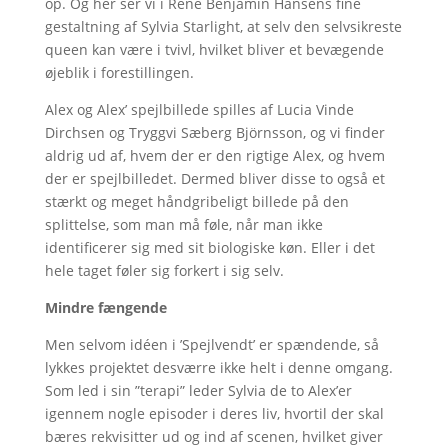
op. Og her ser vi i René Benjamin Hansens fine
gestaltning af Sylvia Starlight, at selv den selvsikreste
queen kan være i tvivl, hvilket bliver et bevægende
øjeblik i forestillingen.
Alex og Alex’ spejlbillede spilles af Lucia Vinde
Dirchsen og Tryggvi Sæberg Björnsson, og vi finder
aldrig ud af, hvem der er den rigtige Alex, og hvem
der er spejlbilledet. Dermed bliver disse to også et
stærkt og meget håndgribeligt billede på den
splittelse, som man må føle, når man ikke
identificerer sig med sit biologiske køn. Eller i det
hele taget føler sig forkert i sig selv.
Mindre fængende
Men selvom idéen i ’Spejlvendt’ er spændende, så
lykkes projektet desværre ikke helt i denne omgang.
Som led i sin ”terapi” leder Sylvia de to Alex’er
igennem nogle episoder i deres liv, hvortil der skal
bæres rekvisitter ud og ind af scenen, hvilket giver