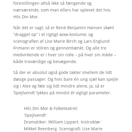
forestillingen altså ikke så fængende og
nærværende, som man ellers har oplevet det hos
Hils Din Mor.
Når det er sagt, så er René Benjamin Hansen skønt
”dragget op” i et rigtigt wow-kostume, og
scenografien af Lise Marie Birch og Lars Englund
Frimann er stilren og gennemtænkt. Og alle tre
medvirkende er i hver sin rolle – på hver sin måde –
både troværdige og bevægende.
Så der er absolut også gode takter imellem de lidt
døsige passager. Og hvis bare én ung sjæl kan spejle
sig i Alex og føle sig lidt mindre alene, ja, så er
’Spejlvendt’ lykkes på mindst ét vigtigt parameter.
Hils Din Mor & Folketeatret:
'Spejlvendt'
Dramatiker: William Lippert. Instruktør:
Mikkel Reenberg. Scenografi: Lise Marie