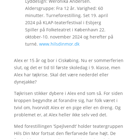
Lyddesign: Weronika Andersen.
Aldersgruppe: Fra 12 år. Varighed: 60
minutter. Turneforestilling. Set 19. april
2024 på KLAP-teaterfestival i Esbjerg
Spiller på Folketeatret i København 22.
oktober-10. november 2024 og herefter på
turné.
www.hilsdinmor.dk
Alex er 15 år og bor i Ciskøbing. Nu er sommerferien
slut, og det er tid til første skoledag i 9. klasse, men
Alex har tøjkrise. Skal det være nederdel eller
dynejakke?
Tøjkrisen stikker dybere i Alex end som så. For siden
kroppen begyndte at forandre sig, har folk været i
tvivl om, hvorvidt Alex er en pige eller en dreng. Og
problemet er, at Alex heller ikke selv ved det.
Med forestillingen ’Spejlvendt’ holder teatergruppen
Hils Din Mor fortsat den flerfarvede fane højt. De