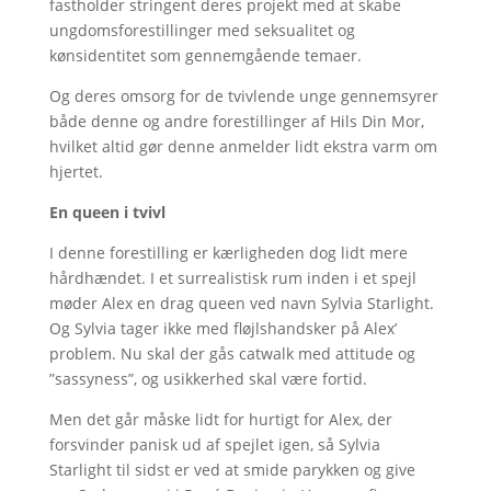
fastholder stringent deres projekt med at skabe
ungdomsforestillinger med seksualitet og
kønsidentitet som gennemgående temaer.
Og deres omsorg for de tvivlende unge gennemsyrer
både denne og andre forestillinger af Hils Din Mor,
hvilket altid gør denne anmelder lidt ekstra varm om
hjertet.
En queen i tvivl
I denne forestilling er kærligheden dog lidt mere
hårdhændet. I et surrealistisk rum inden i et spejl
møder Alex en drag queen ved navn Sylvia Starlight.
Og Sylvia tager ikke med fløjlshandsker på Alex’
problem. Nu skal der gås catwalk med attitude og
”sassyness”, og usikkerhed skal være fortid.
Men det går måske lidt for hurtigt for Alex, der
forsvinder panisk ud af spejlet igen, så Sylvia
Starlight til sidst er ved at smide parykken og give