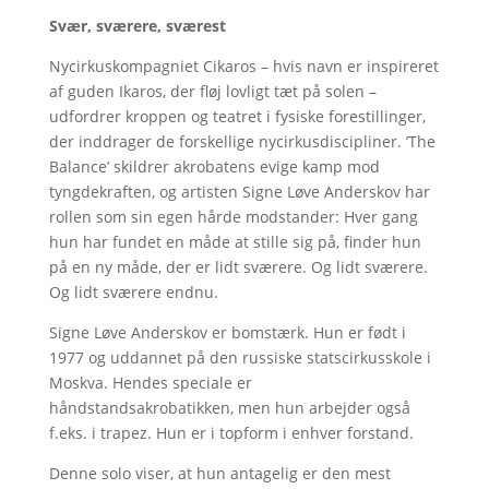
Svær, sværere, sværest
Nycirkuskompagniet Cikaros – hvis navn er inspireret
af guden Ikaros, der fløj lovligt tæt på solen –
udfordrer kroppen og teatret i fysiske forestillinger,
der inddrager de forskellige nycirkusdiscipliner. ’The
Balance’ skildrer akrobatens evige kamp mod
tyngdekraften, og artisten Signe Løve Anderskov har
rollen som sin egen hårde modstander: Hver gang
hun har fundet en måde at stille sig på, finder hun
på en ny måde, der er lidt sværere. Og lidt sværere.
Og lidt sværere endnu.
Signe Løve Anderskov er bomstærk. Hun er født i
1977 og uddannet på den russiske statscirkusskole i
Moskva. Hendes speciale er
håndstandsakrobatikken, men hun arbejder også
f.eks. i trapez. Hun er i topform i enhver forstand.
Denne solo viser, at hun antagelig er den mest