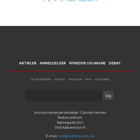
ARTIKLER
ANMELDELSER
NYHEDER OG NAVNE
DEBAT
OM TEATERAVISEN
KONTAKT
ANNONCER
ARKIV
NYHEDSMAIL
Ansvarshavende redaktør: Carsten Jensen
Teatercentrum
Nørregade 26,1
1165 København K
E-mail:
red@teateravisen.dk