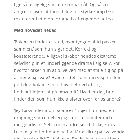
lige så usvigelig som en kompasnål. Og så en
ærgrelse over, at forestillingens styrkekamp ikke
resulterer i et mere dramatisk fængende udtryk.
Med hovedet nedad
’Balancen findes et sted, hvor tyngde altid passer
sammen,’ som hun siger det. Korrekt og
konstaterende. Alligevel skaber hendes ekstreme
selvdisciplin et underliggende drama i sig selv. For
hvorfor orker hun at blive ved med at stille sig op på
armene og svaje? Hvad er det, som hun søger i den
perfekte balance med hovedet nedad – og
horisontlinjen sat på omvendt? Hvad er det, hun
finder der, som hun ikke afslører over for os andre?
’Jeg forsvinder ind i balancen,’ siger hun med en
dragning som en elverpige, der forsvinder ind i
morgendisen. Selv om vi andre ser det ske, kan vi
ikke følge efter hende. Vi forstår os ikke på svævende
dis, for vi er IKKE i balance. De fleste af os er i hvert