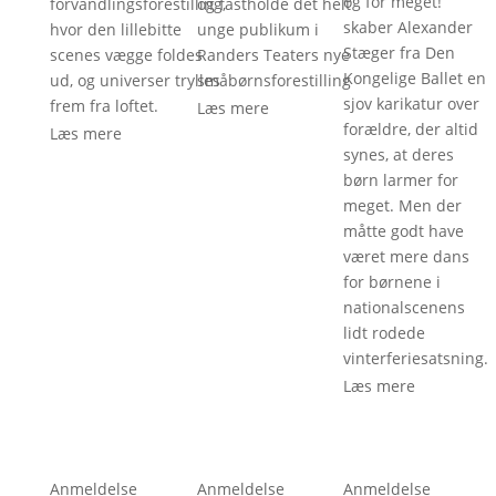
og for meget!’
forvandlingsforestilling,
og fastholde det helt
skaber Alexander
hvor den lillebitte
unge publikum i
Stæger fra Den
scenes vægge foldes
Randers Teaters nye
Kongelige Ballet en
ud, og universer trylles
småbørnsforestilling
sjov karikatur over
frem fra loftet.
Læs mere
forældre, der altid
Læs mere
synes, at deres
børn larmer for
meget. Men der
måtte godt have
været mere dans
for børnene i
nationalscenens
lidt rodede
vinterferiesatsning.
Læs mere
Anmeldelse
Anmeldelse
Anmeldelse