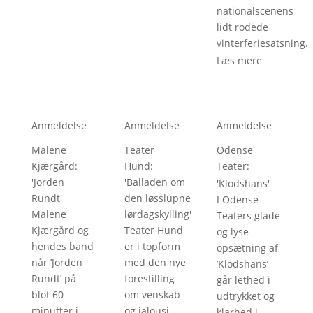
nationalscenens
lidt rodede
vinterferiesatsning.
Læs mere
Anmeldelse
Anmeldelse
Anmeldelse
Malene
Teater
Odense
Kjærgård
: 
Hund
: 
Teater
: 
'
Jorden
'
Balladen om
'
Klodshans
'
Rundt
'
den løsslupne
I Odense
Malene
lørdagskylling
'
Teaters glade
Kjærgård og
Teater Hund
og lyse
hendes band
er i topform
opsætning af
når ’Jorden
med den nye
’Klodshans’
Rundt’ på
forestilling
går lethed i
blot 60
om venskab
udtrykket og
minutter i
og jalousi –
klarhed i