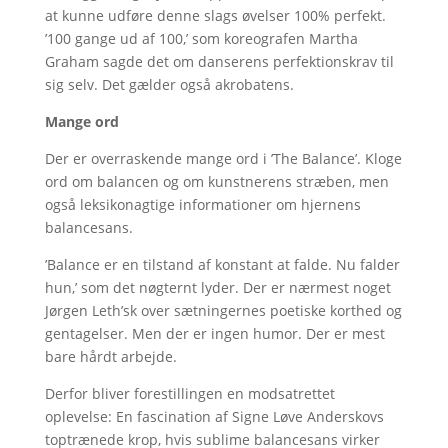
at kunne udføre denne slags øvelser 100% perfekt.
’100 gange ud af 100,’ som koreografen Martha
Graham sagde det om danserens perfektionskrav til
sig selv. Det gælder også akrobatens.
Mange ord
Der er overraskende mange ord i ’The Balance’. Kloge
ord om balancen og om kunstnerens stræben, men
også leksikonagtige informationer om hjernens
balancesans.
’Balance er en tilstand af konstant at falde. Nu falder
hun,’ som det nøgternt lyder. Der er nærmest noget
Jørgen Leth’sk over sætningernes poetiske korthed og
gentagelser. Men der er ingen humor. Der er mest
bare hårdt arbejde.
Derfor bliver forestillingen en modsatrettet
oplevelse: En fascination af Signe Løve Anderskovs
toptrænede krop, hvis sublime balancesans virker