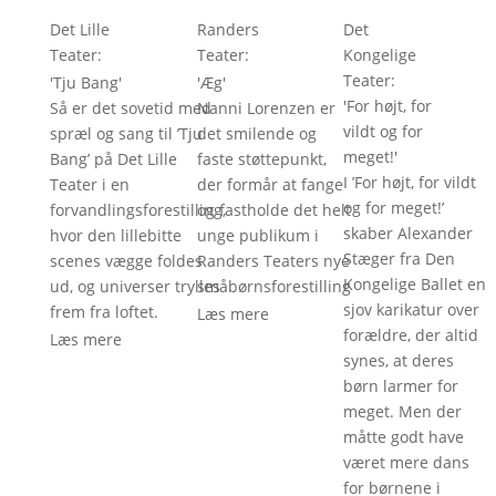
Det Lille
Randers
Det
Teater
: 
Teater
: 
Kongelige
Teater
: 
'
Tju Bang
'
'
Æg
'
'
For højt, for
Så er det sovetid med
Nanni Lorenzen er
vildt og for
spræl og sang til ’Tju
det smilende og
meget!
'
Bang’ på Det Lille
faste støttepunkt,
I ’For højt, for vildt
Teater i en
der formår at fange
og for meget!’
forvandlingsforestilling,
og fastholde det helt
skaber Alexander
hvor den lillebitte
unge publikum i
Stæger fra Den
scenes vægge foldes
Randers Teaters nye
Kongelige Ballet en
ud, og universer trylles
småbørnsforestilling
sjov karikatur over
frem fra loftet.
Læs mere
forældre, der altid
Læs mere
synes, at deres
børn larmer for
meget. Men der
måtte godt have
været mere dans
for børnene i