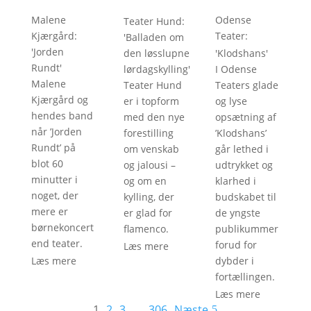
Malene
Odense
Teater Hund
:
Kjærgård
:
Teater
:
'
Balladen om
'
Jorden
den løsslupne
'
Klodshans
'
Rundt
'
lørdagskylling
'
I Odense
Malene
Teater Hund
Teaters glade
Kjærgård og
er i topform
og lyse
hendes band
med den nye
opsætning af
når ’Jorden
forestilling
’Klodshans’
Rundt’ på
om venskab
går lethed i
blot 60
og jalousi –
udtrykket og
minutter i
og om en
klarhed i
noget, der
kylling, der
budskabet til
mere er
er glad for
de yngste
børnekoncert
flamenco.
publikummer
end teater.
forud for
Læs mere
Læs mere
dybder i
fortællingen.
Læs mere
1
2
3
…
306
Næste