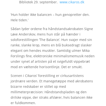
Bibliotek 29. september.
www.cikaros.dk
’Hun holder ikke balancen – hun genopretter den.
Hele tiden.’
Sådan lyder ordene fra håndstandsakrobaten Signe
Løve Anderskov, mens hun står på hænder i
soloforestillingen ’The Balance’. Hun svajer med sin
ranke, slanke krop, mens en blå buksedragt slasker
elegant om hendes muskler. Samtidig ulmer Mika
Forslings fine, elektroniske minimalismemusik neden
under synet af artisten på et svigefuldt vippebræt
mod en væltende horisontlinje. Det er smukt.
Scenen i Cikaros’ forestilling er cirkusartistens
jordnære verden. Et manegetæppe med akrobatens
bizarre redskaber er stillet op med
millimeterpræcision: Håndstandspladen og den
drilske vippe, der straks afslører, hvis balancen ikke
er fuldkommen.