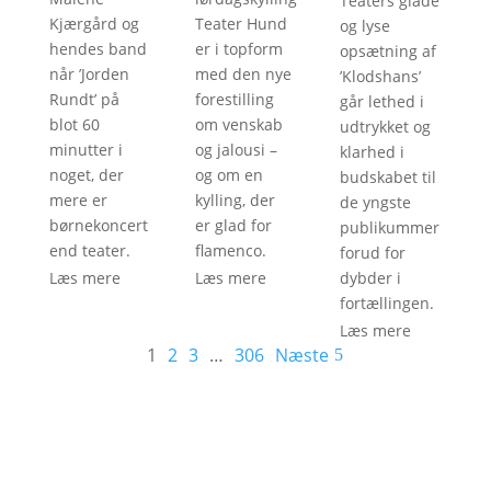
Teaters glade
Kjærgård og
Teater Hund
og lyse
hendes band
er i topform
opsætning af
når ’Jorden
med den nye
’Klodshans’
Rundt’ på
forestilling
går lethed i
blot 60
om venskab
udtrykket og
minutter i
og jalousi –
klarhed i
noget, der
og om en
budskabet til
mere er
kylling, der
de yngste
børnekoncert
er glad for
publikummer
end teater.
flamenco.
forud for
Læs mere
Læs mere
dybder i
fortællingen.
Læs mere
1
2
3
…
306
Næste