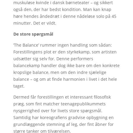
muskuløse kvinde i dansk børneteater – og sikkert
også den, der har bedst kondition. Man kan knap
høre hendes åndedræt i denne nådeløse solo på 45
minutter. Det er vildt.
De store spørgsmål
’The Balance’ rummer ingen handling som sådan:
Forestillingens plot er den styrkekamp, som artisten
udsætter sig selv for. Denne performers
balancekamp handler dog ikke bare om den konkrete
kropslige balance, men om den indre sjælelige
balance – og om at finde harmonien i livet i det hele
taget.
Dermed får forestillingen et interessant filosofisk
præg, som fint matcher teenagepublikummets
nysgerrighed over for livets store spørgsmål.
Samtidig har koreografiens gradvise opbygning en
grundlæggende stemning af leg, der fint åbner for
større tanker om tilværelsen.