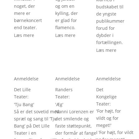
noget, der
og om en
budskabet til
mere er
kylling, der
de yngste
børnekoncert
er glad for
publikummer
end teater.
flamenco.
forud for
Læs mere
Læs mere
dybder i
fortællingen.
Læs mere
Anmeldelse
Anmeldelse
Anmeldelse
Det Lille
Randers
Det
Teater
:
Teater
:
Kongelige
Teater
:
'
Tju Bang
'
'
Æg
'
'
For højt, for
Så er det sovetid med
Nanni Lorenzen er
vildt og for
spræl og sang til ’Tju
det smilende og
meget!
'
Bang’ på Det Lille
faste støttepunkt,
I ’For højt, for vildt
Teater i en
der formår at fange