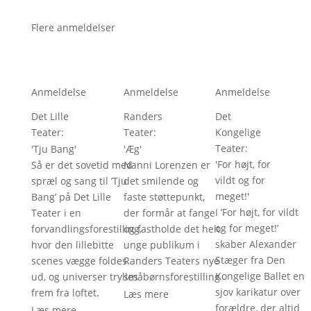
Flere anmeldelser
Anmeldelse
Anmeldelse
Anmeldelse
Det Lille
Randers
Det
Teater
: 
Teater
: 
Kongelige
Teater
: 
'
Tju Bang
'
'
Æg
'
'
For højt, for
Så er det sovetid med
Nanni Lorenzen er
vildt og for
spræl og sang til ’Tju
det smilende og
meget!
'
Bang’ på Det Lille
faste støttepunkt,
I ’For højt, for vildt
Teater i en
der formår at fange
og for meget!’
forvandlingsforestilling,
og fastholde det helt
skaber Alexander
hvor den lillebitte
unge publikum i
Stæger fra Den
scenes vægge foldes
Randers Teaters nye
Kongelige Ballet en
ud, og universer trylles
småbørnsforestilling
sjov karikatur over
frem fra loftet.
Læs mere
forældre, der altid
Læs mere