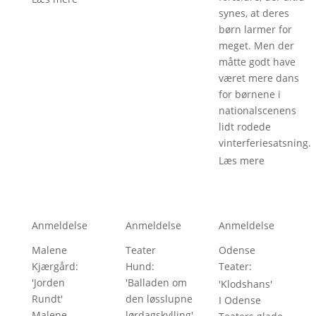
synes, at deres
børn larmer for
meget. Men der
måtte godt have
været mere dans
for børnene i
nationalscenens
lidt rodede
vinterferiesatsning.
Læs mere
Anmeldelse
Anmeldelse
Anmeldelse
Malene
Teater
Odense
Kjærgård
: 
Hund
: 
Teater
: 
'
Jorden
'
Balladen om
'
Klodshans
'
Rundt
'
den løsslupne
I Odense
Malene
lørdagskylling
'