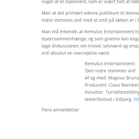
noget af et statement, som er svært helt at fakt
Men at det primært voksne publikum til denne v
indre stemmes ord’ med et smil på læben er i h
Man må erkende, at Remulus Entertainment her t
teatersammenhænge, og som givetvis kan enga
tage diskussionen om trivsel, selvværd og empa
ord’ absolut en overvejelse værd.
Remulus Entertainment:
'Den indre stemmes ord'
Af og med: Magnus Bruno.
Producent: Claus Reenberg
minutter. Turneforestillin
teaterfestival i Esbjerg.
ht
Flere anmeldelser