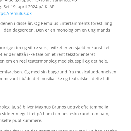
g. Set 19. april 2024 på KLAP-
tps://remulus.dk
denen i disse år. Og Remulus Entertainments forestilling
nd i dén dagsorden. Den er en monolog om en ung mands
rige rim og viltre vers, hvilket er en sjælden kunst i et
er der altså ikke tale om et rent tekstorienteret
n om en reel teatermonolog med skuespil og det hele.
remførelsen. Og med sin baggrund fra musicaluddannelsen
evant i både det musikalske og teatralske i dette lidt
nolog, ja, så bliver Magnus Brunos udtryk ofte temmelig
etup sidder meget tæt på ham i en hestesko rundt om ham,
enkelte publikummere.