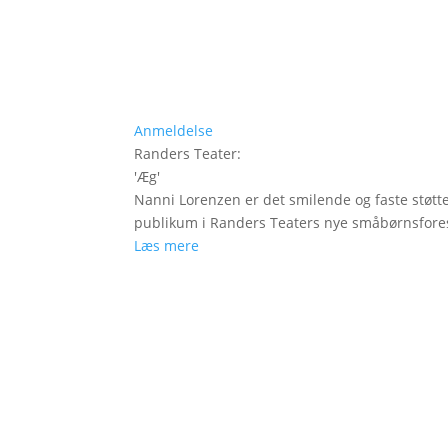
Anmeldelse
Randers Teater
:
'
Æg
'
Nanni Lorenzen er det smilende og faste støtt
publikum i Randers Teaters nye småbørnsfores
Læs mere