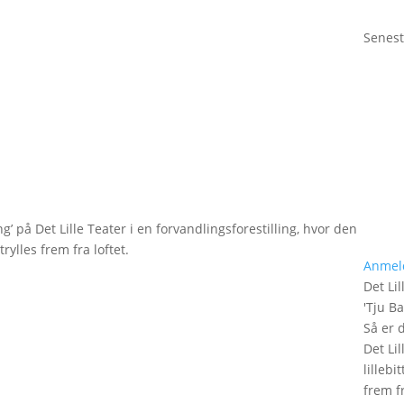
Senest
g’ på Det Lille Teater i en forvandlingsforestilling, hvor den
rylles frem fra loftet.
Anmel
Det Lil
'
Tju B
Så er 
Det Lil
lilleb
frem fr