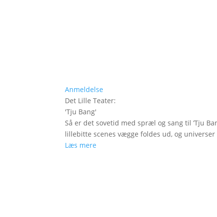
Anmeldelse
Det Lille Teater
:
'
Tju Bang
'
Så er det sovetid med spræl og sang til ’Tju Ban
lillebitte scenes vægge foldes ud, og universer t
Læs mere