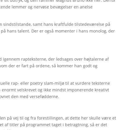
ere sit udtryk, og den rammer Magnus Bruno ikke her. Derfor
ystende lemmer og nervøse bevægelser en anelse
em sindstilstande, samt hans kraftfulde tilstedeværelse på
 på hans talent. Der er også momenter i hans monolog, der
 igennem rapteksterne, der ledsages over højtalerne af
lvom der er fart på ordene, så kommer han godt og
elle rap- eller poetry slam-miljø til at vurdere teksterne
enormt velskrevet og ikke mindst imponerende kreativt
 dovnet den med versefødderne.
 på vej til og fra forestillingen, at dette her skulle være et
et af titler på programmet taget i betragtning, så er det