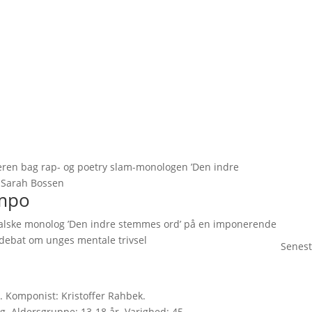
teren bag rap- og poetry slam-monologen ’Den indre
 Sarah Bossen
empo
lske monolog ’Den indre stemmes ord’ på en imponerende
el debat om unges mentale trivsel
Senest
 Komponist: Kristoffer Rahbek.
. Aldersgruppe: 13-18 år. Varighed: 45