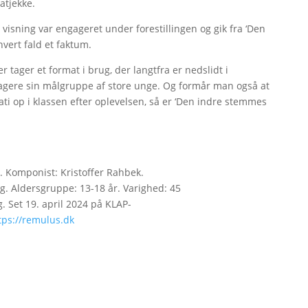
atjekke.
isning var engageret under forestillingen og gik fra ‘Den
vert fald et faktum.
ager et format i brug, der langtfra er nedslidt i
gere sin målgruppe af store unge. Og formår man også at
ti op i klassen efter oplevelsen, så er ‘Den indre stemmes
 Komponist: Kristoffer Rahbek.
. Aldersgruppe: 13-18 år. Varighed: 45
g. Set 19. april 2024 på KLAP-
tps://remulus.dk