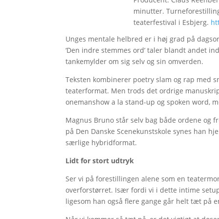
minutter. Turneforestillin
teaterfestival i Esbjerg.
ht
Unges mentale helbred er i høj grad på dagsor
‘Den indre stemmes ord’ taler blandt andet i
tankemylder om sig selv og sin omverden.
Teksten kombinerer poetry slam og rap med snur
teaterformat. Men trods det ordrige manuskript 
onemanshow a la stand-up og spoken word, me
Magnus Bruno står selv bag både ordene og f
på Den Danske Scenekunstskole synes han hjemm
særlige hybridformat.
Lidt for stort udtryk
Ser vi på forestillingen alene som en teatermo
overforstørret. Især fordi vi i dette intime s
ligesom han også flere gange går helt tæt på 