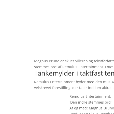
Magnus Bruno er skuespilleren og tekstforfat
stemmes ord’ af Remulus Entertainment. Foto:
Tankemylder i taktfast t
Remulus Entertainment byder med den musika
velskrevet forestilling, der taler ind i en aktu
Remulus Entertainment:
'Den indre stemmes ord'
Af og med: Magnus Bruno.
Producent: Claus Reenberg