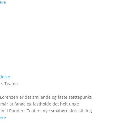
ere
delse
s Teater
:
Lorenzen er det smilende og faste støttepunkt,
rmår at fange og fastholde det helt unge
um i Randers Teaters nye småbørnsforestilling
ere