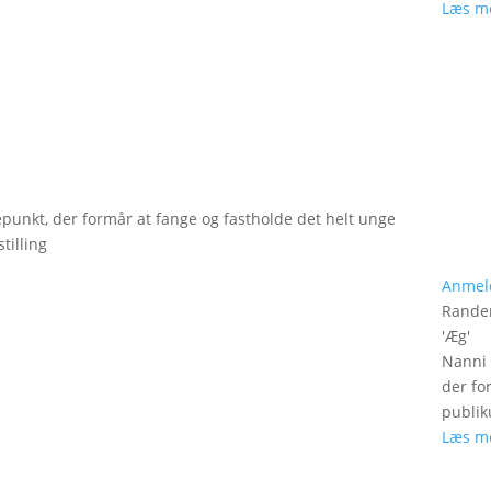
Læs m
epunkt, der formår at fange og fastholde det helt unge
tilling
Anmel
Rander
'
Æg
'
Nanni 
der fo
publik
Læs m