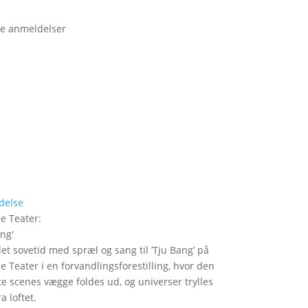
e anmeldelser
delse
le Teater
:
ang
'
det sovetid med spræl og sang til ’Tju Bang’ på
le Teater i en forvandlingsforestilling, hvor den
itte scenes vægge foldes ud, og universer trylles
a loftet.