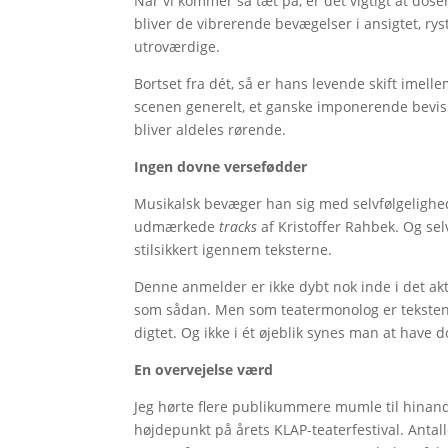
Når vi kommer så tæt på, er det vigtigt at dos
bliver de vibrerende bevægelser i ansigtet, r
utroværdige.
Bortset fra dét, så er hans levende skift imell
scenen generelt, et ganske imponerende bevis
bliver aldeles rørende.
Ingen dovne versefødder
Musikalsk bevæger han sig med selvfølgelighed
udmærkede
tracks
af Kristoffer Rahbek. Og se
stilsikkert igennem teksterne.
Denne anmelder er ikke dybt nok inde i det aktu
som sådan. Men som teatermonolog er teksten 
digtet. Og ikke i ét øjeblik synes man at have
En overvejelse værd
Jeg hørte flere publikummere mumle til hinanden
højdepunkt på årets KLAP-teaterfestival. Antall