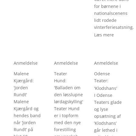
for børnene i
nationalscenens
lidt rodede
vinterferiesatsning.
Læs mere
Anmeldelse
Anmeldelse
Anmeldelse
Malene
Teater
Odense
Kjærgård
: 
Hund
: 
Teater
: 
'
Jorden
'
Balladen om
'
Klodshans
'
Rundt
'
den løsslupne
I Odense
Malene
lørdagskylling
'
Teaters glade
Kjærgård og
Teater Hund
og lyse
hendes band
er i topform
opsætning af
når ’Jorden
med den nye
’Klodshans’
Rundt’ på
forestilling
går lethed i