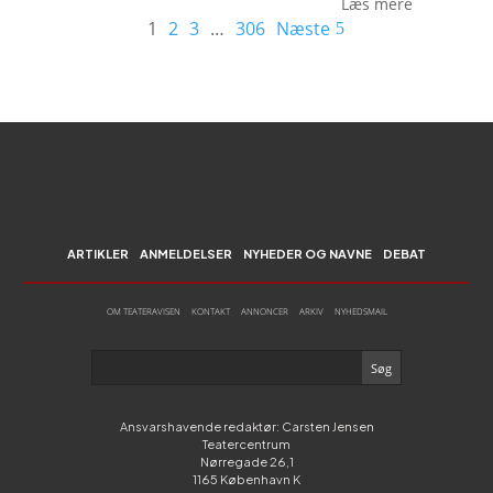
Læs mere
1
2
3
…
306
Næste
ARTIKLER
ANMELDELSER
NYHEDER OG NAVNE
DEBAT
OM TEATERAVISEN
KONTAKT
ANNONCER
ARKIV
NYHEDSMAIL
Ansvarshavende redaktør: Carsten Jensen
Teatercentrum
Nørregade 26,1
1165 København K