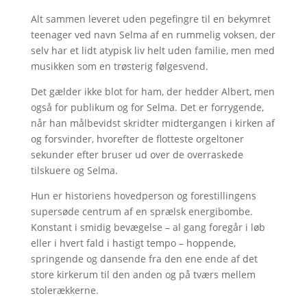
Alt sammen leveret uden pegefingre til en bekymret
teenager ved navn Selma af en rummelig voksen, der
selv har et lidt atypisk liv helt uden familie, men med
musikken som en trøsterig følgesvend.
Det gælder ikke blot for ham, der hedder Albert, men
også for publikum og for Selma. Det er forrygende,
når han målbevidst skridter midtergangen i kirken af
og forsvinder, hvorefter de flotteste orgeltoner
sekunder efter bruser ud over de overraskede
tilskuere og Selma.
Hun er historiens hovedperson og forestillingens
supersøde centrum af en sprælsk energibombe.
Konstant i smidig bevægelse – al gang foregår i løb
eller i hvert fald i hastigt tempo – hoppende,
springende og dansende fra den ene ende af det
store kirkerum til den anden og på tværs mellem
stolerækkerne.