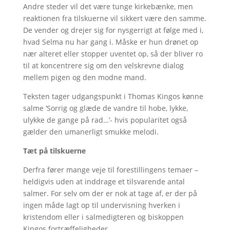
Andre steder vil det være tunge kirkebænke, men
reaktionen fra tilskuerne vil sikkert være den samme.
De vender og drejer sig for nysgerrigt at følge med i,
hvad Selma nu har gang i. Måske er hun drønet op
nær alteret eller stopper uventet op, så der bliver ro
til at koncentrere sig om den velskrevne dialog
mellem pigen og den modne mand.
Teksten tager udgangspunkt i Thomas Kingos kønne
salme ’Sorrig og glæde de vandre til hobe, lykke,
ulykke de gange på rad…’- hvis popularitet også
gælder den umanerligt smukke melodi.
Tæt på tilskuerne
Derfra fører mange veje til forestillingens temaer –
heldigvis uden at inddrage et tilsvarende antal
salmer. For selv om der er nok at tage af, er der på
ingen måde lagt op til undervisning hverken i
kristendom eller i salmedigteren og biskoppen
Kingos fortræffeligheder.