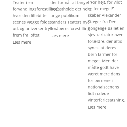
I ’For højt, for vildt
Teater i en
der formår at fange
og for meget!’
forvandlingsforestilling,
og fastholde det helt
skaber Alexander
hvor den lillebitte
unge publikum i
Stæger fra Den
scenes vægge foldes
Randers Teaters nye
Kongelige Ballet en
ud, og universer trylles
småbørnsforestilling
sjov karikatur over
frem fra loftet.
Læs mere
forældre, der altid
Læs mere
synes, at deres
børn larmer for
meget. Men der
måtte godt have
været mere dans
for børnene i
nationalscenens
lidt rodede
vinterferiesatsning.
Læs mere