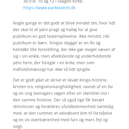
30.9 kl. 10 og 12 i Skagen Kirke.
https://www.parkteatret.dk
Nogle gange er det godt at blive mindet om, hvor lidt
der skal til af ydre pragt og halløj for at give
publikum en god teateroplevelse. Ikke mindst, når
publikum er børn. ’Kingos skygge’ er en fin og
helstøbt lille forestilling, der ikke gør meget væsen af
sig i sin enkle, men afvekslende og underholdende
ydre form, der foregår i en kirke, men som
indholdsmæssigt har ikke så lidt tyngde.
Det er godt gået at skrive et skvæt Kingo-historie,
kristen tro, religionsmangfoldighed, savnet af en far
og en ung teenagers søgen efter en identitet ind i
den samme historie. Der så også lige får berørt
skilsmisser og forældres ufuldkommenhed samtidig
med, at den rummer et velvoksent kim til forståelse
og en vis overbærenhed med fars og mors fejl og
svigt.