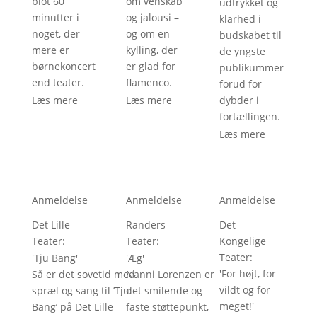
blot 60
om venskab
udtrykket og
minutter i
og jalousi –
klarhed i
noget, der
og om en
budskabet til
mere er
kylling, der
de yngste
børnekoncert
er glad for
publikummer
end teater.
flamenco.
forud for
Læs mere
Læs mere
dybder i
fortællingen.
Læs mere
Anmeldelse
Anmeldelse
Anmeldelse
Det Lille
Randers
Det
Teater
:
Teater
:
Kongelige
Teater
:
'
Tju Bang
'
'
Æg
'
'
For højt, for
Så er det sovetid med
Nanni Lorenzen er
vildt og for
spræl og sang til ’Tju
det smilende og
meget!
'
Bang’ på Det Lille
faste støttepunkt,