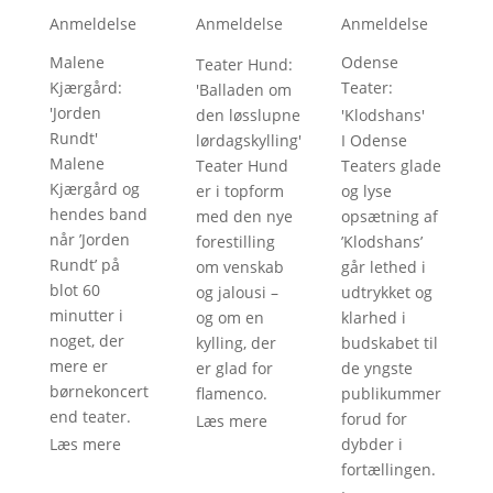
Anmeldelse
Anmeldelse
Anmeldelse
Malene
Odense
Teater Hund
:
Kjærgård
:
Teater
:
'
Balladen om
'
Jorden
den løsslupne
'
Klodshans
'
Rundt
'
lørdagskylling
'
I Odense
Malene
Teater Hund
Teaters glade
Kjærgård og
er i topform
og lyse
hendes band
med den nye
opsætning af
når ’Jorden
forestilling
’Klodshans’
Rundt’ på
om venskab
går lethed i
blot 60
og jalousi –
udtrykket og
minutter i
og om en
klarhed i
noget, der
kylling, der
budskabet til
mere er
er glad for
de yngste
børnekoncert
flamenco.
publikummer
end teater.
forud for
Læs mere
Læs mere
dybder i
fortællingen.