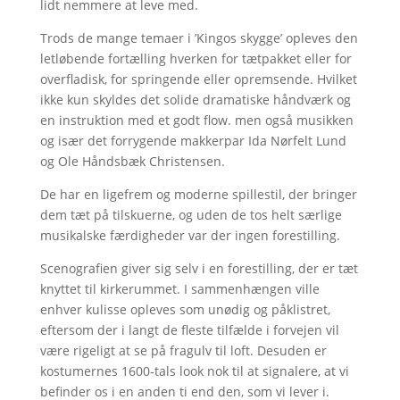
lidt nemmere at leve med.
Trods de mange temaer i ’Kingos skygge’ opleves den
letløbende fortælling hverken for tætpakket eller for
overfladisk, for springende eller opremsende. Hvilket
ikke kun skyldes det solide dramatiske håndværk og
en instruktion med et godt flow. men også musikken
og især det forrygende makkerpar Ida Nørfelt Lund
og Ole Håndsbæk Christensen.
De har en ligefrem og moderne spillestil, der bringer
dem tæt på tilskuerne, og uden de tos helt særlige
musikalske færdigheder var der ingen forestilling.
Scenografien giver sig selv i en forestilling, der er tæt
knyttet til kirkerummet. I sammenhængen ville
enhver kulisse opleves som unødig og påklistret,
eftersom der i langt de fleste tilfælde i forvejen vil
være rigeligt at se på fragulv til loft. Desuden er
kostumernes 1600-tals look nok til at signalere, at vi
befinder os i en anden ti end den, som vi lever i.