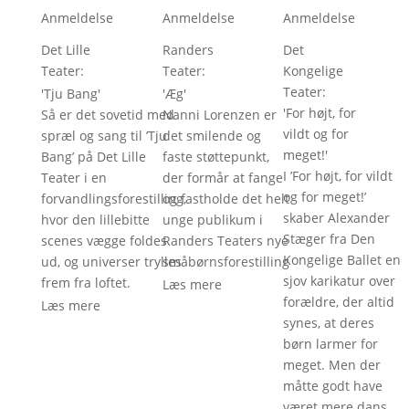
Anmeldelse
Anmeldelse
Anmeldelse
Det Lille
Randers
Det
Teater
: 
Teater
: 
Kongelige
Teater
: 
'
Tju Bang
'
'
Æg
'
'
For højt, for
Så er det sovetid med
Nanni Lorenzen er
vildt og for
spræl og sang til ’Tju
det smilende og
meget!
'
Bang’ på Det Lille
faste støttepunkt,
I ’For højt, for vildt
Teater i en
der formår at fange
og for meget!’
forvandlingsforestilling,
og fastholde det helt
skaber Alexander
hvor den lillebitte
unge publikum i
Stæger fra Den
scenes vægge foldes
Randers Teaters nye
Kongelige Ballet en
ud, og universer trylles
småbørnsforestilling
sjov karikatur over
frem fra loftet.
Læs mere
forældre, der altid
Læs mere
synes, at deres
børn larmer for
meget. Men der
måtte godt have
været mere dans