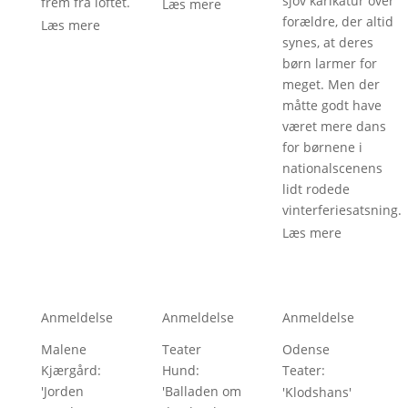
sjov karikatur over
frem fra loftet.
Læs mere
forældre, der altid
Læs mere
synes, at deres
børn larmer for
meget. Men der
måtte godt have
været mere dans
for børnene i
nationalscenens
lidt rodede
vinterferiesatsning.
Læs mere
Anmeldelse
Anmeldelse
Anmeldelse
Malene
Teater
Odense
Kjærgård
: 
Hund
: 
Teater
: 
'
Jorden
'
Balladen om
'
Klodshans
'