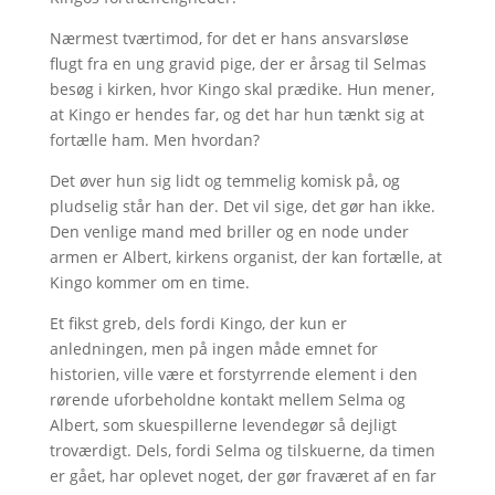
Nærmest tværtimod, for det er hans ansvarsløse
flugt fra en ung gravid pige, der er årsag til Selmas
besøg i kirken, hvor Kingo skal prædike. Hun mener,
at Kingo er hendes far, og det har hun tænkt sig at
fortælle ham. Men hvordan?
Det øver hun sig lidt og temmelig komisk på, og
pludselig står han der. Det vil sige, det gør han ikke.
Den venlige mand med briller og en node under
armen er Albert, kirkens organist, der kan fortælle, at
Kingo kommer om en time.
Et fikst greb, dels fordi Kingo, der kun er
anledningen, men på ingen måde emnet for
historien, ville være et forstyrrende element i den
rørende uforbeholdne kontakt mellem Selma og
Albert, som skuespillerne levendegør så dejligt
troværdigt. Dels, fordi Selma og tilskuerne, da timen
er gået, har oplevet noget, der gør fraværet af en far