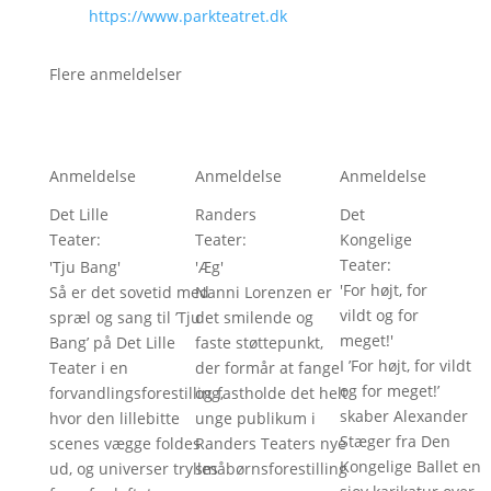
https://www.parkteatret.dk
Flere anmeldelser
Anmeldelse
Anmeldelse
Anmeldelse
Det Lille
Randers
Det
Teater
: 
Teater
: 
Kongelige
Teater
: 
'
Tju Bang
'
'
Æg
'
'
For højt, for
Så er det sovetid med
Nanni Lorenzen er
vildt og for
spræl og sang til ’Tju
det smilende og
meget!
'
Bang’ på Det Lille
faste støttepunkt,
I ’For højt, for vildt
Teater i en
der formår at fange
og for meget!’
forvandlingsforestilling,
og fastholde det helt
skaber Alexander
hvor den lillebitte
unge publikum i
Stæger fra Den
scenes vægge foldes
Randers Teaters nye
Kongelige Ballet en
ud, og universer trylles
småbørnsforestilling