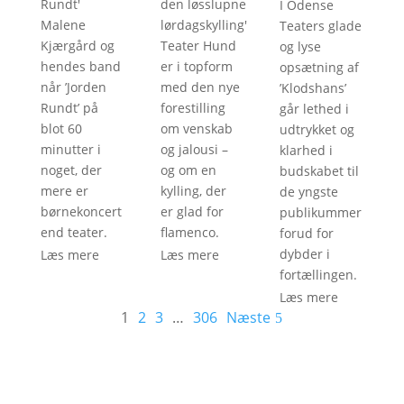
Rundt
'
den løsslupne
I Odense
Malene
lørdagskylling
'
Teaters glade
Kjærgård og
Teater Hund
og lyse
hendes band
er i topform
opsætning af
når ’Jorden
med den nye
’Klodshans’
Rundt’ på
forestilling
går lethed i
blot 60
om venskab
udtrykket og
minutter i
og jalousi –
klarhed i
noget, der
og om en
budskabet til
mere er
kylling, der
de yngste
børnekoncert
er glad for
publikummer
end teater.
flamenco.
forud for
Læs mere
Læs mere
dybder i
fortællingen.
Læs mere
1
2
3
…
306
Næste