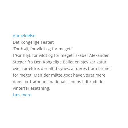
Anmeldelse
Det Kongelige Teater
:
'
For højt, for vildt og for meget!
'
I ’For højt, for vildt og for meget!’ skaber Alexander
Stæger fra Den Kongelige Ballet en sjov karikatur
over forældre, der altid synes, at deres børn larmer
for meget. Men der måtte godt have været mere
dans for børnene i nationalscenens lidt rodede
vinterferiesatsning.
Læs mere