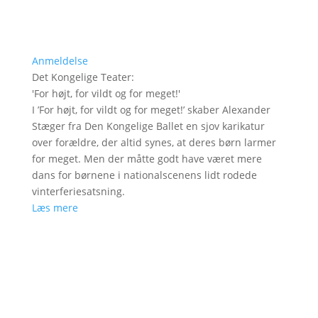
Anmeldelse
Det Kongelige Teater
:
'
For højt, for vildt og for meget!
'
I ’For højt, for vildt og for meget!’ skaber Alexander
Stæger fra Den Kongelige Ballet en sjov karikatur
over forældre, der altid synes, at deres børn larmer
for meget. Men der måtte godt have været mere
dans for børnene i nationalscenens lidt rodede
vinterferiesatsning.
Læs mere