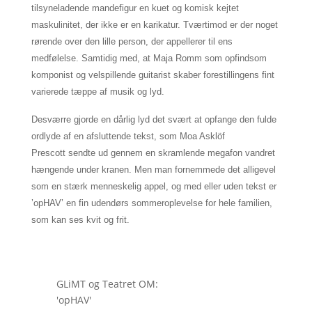
tilsyneladende mandefigur en kuet og komisk kejtet
maskulinitet, der ikke er en karikatur. Tværtimod er der noget
rørende over den lille person, der appellerer til ens
medfølelse. Samtidig med, at Maja Romm som opfindsom
komponist og velspillende guitarist skaber forestillingens fint
varierede tæppe af musik og lyd.
Desværre gjorde en dårlig lyd det svært at opfange den fulde
ordlyde af en afsluttende tekst, som
Moa Asklöf
Prescott
sendte ud gennem en skramlende megafon vandret
hængende under kranen. Men man fornemmede det alligevel
som en stærk menneskelig appel, og med eller uden tekst er
’opHAV’ en fin udendørs sommeroplevelse for hele familien,
som kan ses kvit og frit.
GLiMT og Teatret OM:
'opHAV'