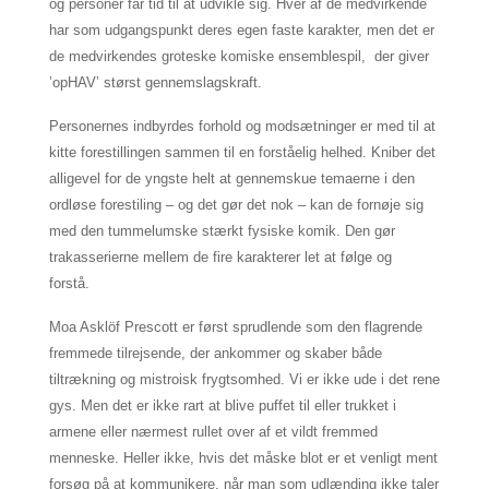
og personer får tid til at udvikle sig. Hver af de medvirkende
har som udgangspunkt deres egen faste karakter, men det er
de medvirkendes groteske komiske ensemblespil, der giver
’opHAV’ størst gennemslagskraft.
Personernes indbyrdes forhold og modsætninger er med til at
kitte forestillingen sammen til en forståelig helhed. Kniber det
alligevel for de yngste helt at gennemskue temaerne i den
ordløse forestiling – og det gør det nok – kan de fornøje sig
med den tummelumske stærkt fysiske komik. Den gør
trakasserierne mellem de fire karakterer let at følge og
forstå.
Moa Asklöf Prescott er først sprudlende som den flagrende
fremmede tilrejsende, der ankommer og skaber både
tiltrækning og mistroisk frygtsomhed. Vi er ikke ude i det rene
gys. Men det er ikke rart at blive puffet til eller trukket i
armene eller nærmest rullet over af et vildt fremmed
menneske. Heller ikke, hvis det måske blot er et venligt ment
forsøg på at kommunikere, når man som udlænding ikke taler