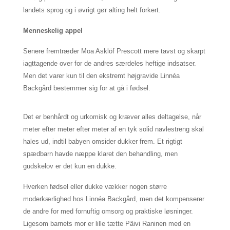
landets sprog og i øvrigt gør alting helt forkert.
Menneskelig appel
Senere fremtræder
Moa Asklöf Prescott
mere tavst og skarpt
iagttagende over for de andres særdeles heftige indsatser.
Men det varer kun til den ekstremt højgravide Linnéa
Backgård bestemmer sig for at gå i fødsel.
Det er benhårdt og urkomisk og kræver alles deltagelse, når
meter efter meter efter meter af en tyk solid navlestreng skal
hales ud, indtil babyen omsider dukker frem. Et rigtigt
spædbarn havde næppe klaret den behandling, men
gudskelov er det kun en dukke.
Hverken fødsel eller dukke vækker nogen større
moderkærlighed hos Linnéa Backgård, men det kompenserer
de andre for med fornuftig omsorg og praktiske løsninger.
Ligesom barnets mor er lille tætte
Päivi Raninen
med en