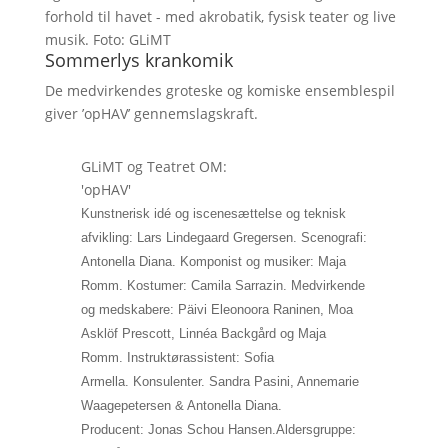
forhold til havet - med akrobatik, fysisk teater og live
musik. Foto: GLiMT
Sommerlys krankomik
De medvirkendes groteske og komiske ensemblespil
giver ’opHAV’ gennemslagskraft.
GLiMT og Teatret OM:
'opHAV'
Kunstnerisk idé og iscenesættelse og teknisk
afvikling: Lars Lindegaard Gregersen. Scenografi:
Antonella Diana. Komponist og musiker: Maja
Romm. Kostumer: Camila Sarrazin. Medvirkende
og medskabere: Päivi Eleonoora Raninen, Moa
Asklöf Prescott, Linnéa Backgård og Maja
Romm. Instruktørassistent: Sofia
Armella.
Konsulenter. Sandra Pasini, Annemarie
Waagepetersen & Antonella Diana.
Producent:
Jonas Schou Hansen.
Aldersgruppe: