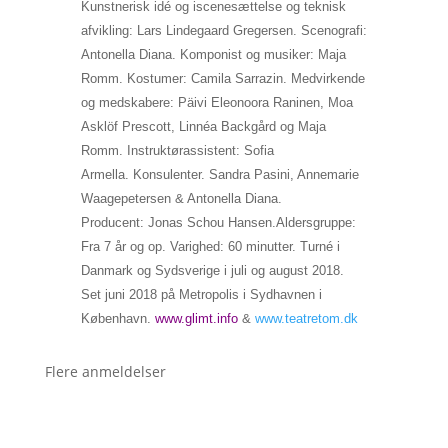
Kunstnerisk idé og iscenesættelse og teknisk
afvikling: Lars Lindegaard Gregersen. Scenografi:
Antonella Diana. Komponist og musiker: Maja
Romm. Kostumer: Camila Sarrazin. Medvirkende
og medskabere: Päivi Eleonoora Raninen, Moa
Asklöf Prescott, Linnéa Backgård og Maja
Romm. Instruktørassistent: Sofia
Armella.
Konsulenter. Sandra Pasini, Annemarie
Waagepetersen & Antonella Diana.
Producent:
Jonas Schou Hansen.
Aldersgruppe:
Fra 7 år og op. Varighed: 60 minutter. Turné i
Danmark og Sydsverige i juli og august 2018.
Set juni 2018 på Metropolis i Sydhavnen i
København.
www.glimt.info
&
www.teatretom.dk
Flere anmeldelser