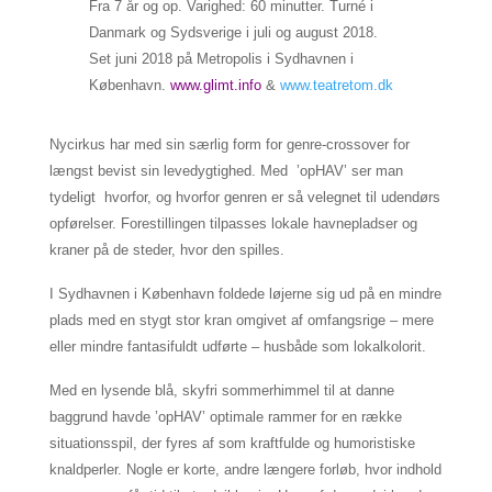
Fra 7 år og op. Varighed: 60 minutter. Turné i
Danmark og Sydsverige i juli og august 2018.
Set juni 2018 på Metropolis i Sydhavnen i
København.
www.glimt.info
&
www.teatretom.dk
Nycirkus har med sin særlig form for genre-crossover for
længst bevist sin levedygtighed. Med ’opHAV’ ser man
tydeligt hvorfor, og hvorfor genren er så velegnet til udendørs
opførelser. Forestillingen tilpasses lokale havnepladser og
kraner på de steder, hvor den spilles.
I Sydhavnen i København foldede løjerne sig ud på en mindre
plads med en stygt stor kran omgivet af omfangsrige – mere
eller mindre fantasifuldt udførte – husbåde som lokalkolorit.
Med en lysende blå, skyfri sommerhimmel til at danne
baggrund havde ’opHAV’ optimale rammer for en række
situationsspil, der fyres af som kraftfulde og humoristiske
knaldperler. Nogle er korte, andre længere forløb, hvor indhold