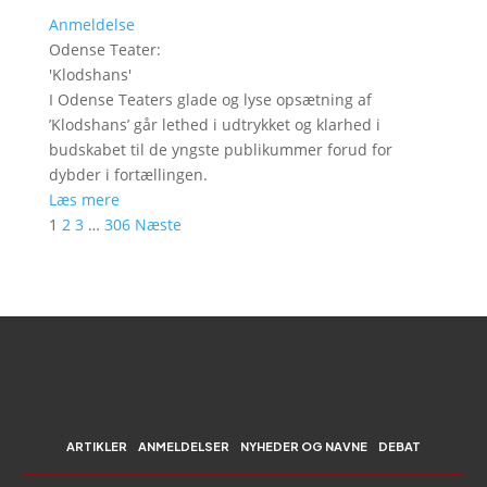
Anmeldelse
Odense Teater
:
'
Klodshans
'
I Odense Teaters glade og lyse opsætning af
’Klodshans’ går lethed i udtrykket og klarhed i
budskabet til de yngste publikummer forud for
dybder i fortællingen.
Læs mere
1
2
3
…
306
Næste
ARTIKLER
ANMELDELSER
NYHEDER OG NAVNE
DEBAT