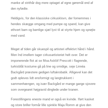
manke af strithår dog mere optaget af egne gøremål end af
den nyfødte.
Heldigvis, for den klassiske cirkusklovn, der fornemmes i
hendes skægge omgang med pumpe og spand, kan give
ethvert barn og barnlige sjæl lyst til at styrte hjem og sprøjte
med vand.
Meget af tiden går skuespil og artisteri effektivt hånd i hånd.
Men Ind imellem tager cirkusartisteriet helt over. Det er
imponerende flot at se
Moa Asklöf Prescott
i flagrende,
turkisblåt kostume gå på line og smidige, seje
Linnéa
Backgård
præstere gedigen luftakrobatik. Alligevel kan det
godt opleves lidt ensformigt og langtrukkent i
sammenhængen, og især Backgård er mange gange sjovere
som overgearet højgravid dinglede under kranen.
Forestillingens eneste mand er også en kvinde. Iført kasket
og store briller formår lille spinkle Maja Romm at give den