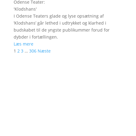
Odense Teater
:
'
Klodshans
'
I Odense Teaters glade og lyse opsætning af
’Klodshans’ går lethed i udtrykket og klarhed i
budskabet til de yngste publikummer forud for
dybder i fortællingen.
Læs mere
1
2
3
…
306
Næste