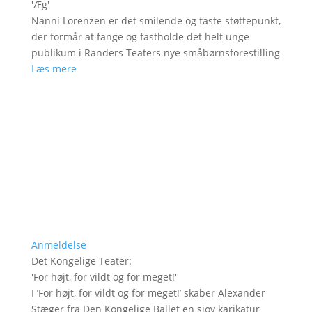
'
Æg
'
Nanni Lorenzen er det smilende og faste støttepunkt,
der formår at fange og fastholde det helt unge
publikum i Randers Teaters nye småbørnsforestilling
Læs mere
Anmeldelse
Det Kongelige Teater
:
'
For højt, for vildt og for meget!
'
I ’For højt, for vildt og for meget!’ skaber Alexander
Stæger fra Den Kongelige Ballet en sjov karikatur