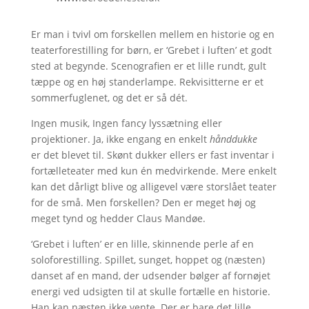
Er man i tvivl om forskellen mellem en historie og en
teaterforestilling for børn, er ‘Grebet i luften’ et godt
sted at begynde. Scenografien er et lille rundt, gult
tæppe og en høj standerlampe. Rekvisitterne er et
sommerfuglenet, og det er så dét.
Ingen musik, Ingen fancy lyssætning eller
projektioner. Ja, ikke engang en enkelt
hånddukke
er det blevet til. Skønt dukker ellers er fast inventar i
fortælleteater med kun én medvirkende. Mere enkelt
kan det dårligt blive og alligevel være storslået teater
for de små. Men forskellen? Den er meget høj og
meget tynd og hedder Claus Mandøe.
‘Grebet i luften’ er en lille, skinnende perle af en
soloforestilling. Spillet, sunget, hoppet og (næsten)
danset af en mand, der udsender bølger af fornøjet
energi ved udsigten til at skulle fortælle en historie.
Han kan næsten ikke vente. Der er bare det lille