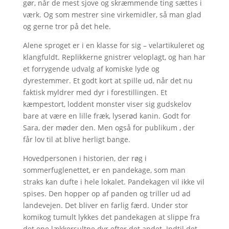
gør, når de mest sjove og skræmmende ting sættes i
værk. Og som mestrer sine virkemidler, så man glad
og gerne tror på det hele.
Alene sproget er i en klasse for sig – velartikuleret og
klangfuldt. Replikkerne gnistrer veloplagt, og han har
et forrygende udvalg af komiske lyde og
dyrestemmer. Et godt kort at spille ud, når det nu
faktisk myldrer med dyr i forestillingen. Et
kæmpestort, loddent monster viser sig gudskelov
bare at være en lille fræk, lyserød kanin. Godt for
Sara, der møder den. Men også for publikum , der
får lov til at blive herligt bange.
Hovedpersonen i historien, der røg i
sommerfuglenettet, er en pandekage, som man
straks kan dufte i hele lokalet. Pandekagen vil ikke vil
spises. Den hopper op af panden og triller ud ad
landevejen. Det bliver en farlig færd. Under stor
komikog tumult lykkes det pandekagen at slippe fra
det ene lækkersultne dyr efter det andet. Indtil det