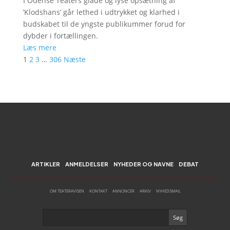
I Odense Teaters glade og lyse opsætning af
’Klodshans’ går lethed i udtrykket og klarhed i
budskabet til de yngste publikummer forud for
dybder i fortællingen.
Læs mere
1
2
3
…
306
Næste
ARTIKLER
ANMELDELSER
NYHEDER OG NAVNE
DEBAT
OM TEATERAVISEN
KONTAKT
ANNONCER
ARKIV
NYHEDSMAIL