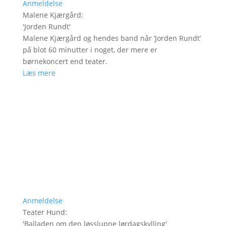
Anmeldelse
Malene Kjærgård
:
'
Jorden Rundt
'
Malene Kjærgård og hendes band når ’Jorden Rundt’
på blot 60 minutter i noget, der mere er
børnekoncert end teater.
Læs mere
Anmeldelse
Teater Hund
:
'
Balladen om den løsslupne lørdagskylling
'