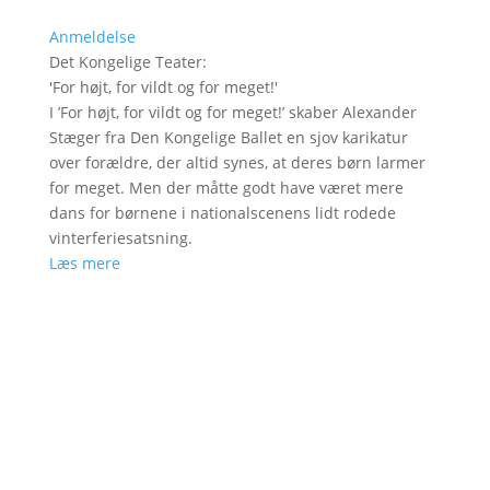
Anmeldelse
Det Kongelige Teater
:
'
For højt, for vildt og for meget!
'
I ’For højt, for vildt og for meget!’ skaber Alexander
Stæger fra Den Kongelige Ballet en sjov karikatur
over forældre, der altid synes, at deres børn larmer
for meget. Men der måtte godt have været mere
dans for børnene i nationalscenens lidt rodede
vinterferiesatsning.
Læs mere