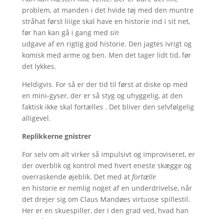
problem, at manden i det hvide tøj med den muntre
stråhat først liiige skal have en historie ind i sit net,
før han kan gå i gang med
sin
udgave af en rigtig god historie. Den jagtes ivrigt og
komisk med arme og ben. Men det tager lidt tid, før
det lykkes.
Heldigvis. For så er der tid til først at diske op med
en mini-gyser, der er så styg og uhyggelig, at den
faktisk ikke skal fortælles . Det bliver den selvfølgelig
alligevel.
Replikkerne gnistrer
For selv om alt virker så impulsivt og improviseret, er
der overblik og kontrol med hvert eneste skægge og
overraskende øjeblik. Det med at
fortælle
en historie er nemlig noget af en underdrivelse, når
det drejer sig om Claus Mandøes virtuose spillestil.
Her er en skuespiller, der i den grad ved, hvad han