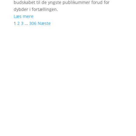
budskabet til de yngste publikummer forud for
dybder i fortællingen.
Læs mere
1
2
3
…
306
Næste