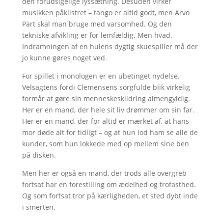
den forudsigelige lyssætning. Desuden virker
musikken påklistret – tango er altid godt, men Arvo
Pärt skal man bruge med varsomhed. Og den
tekniske afvikling er for lemfældig. Men hvad.
Indramningen af en hulens dygtig skuespiller må der
jo kunne gøres noget ved.
For spillet i monologen er en ubetinget nydelse.
Velsagtens fordi Clemensens sorgfulde blik virkelig
formår at gøre sin menneskeskildring almengyldig.
Her er en mand, der hele sit liv drømmer om sin far.
Her er en mand, der for altid er mærket af, at hans
mor døde alt for tidligt – og at hun lod ham se alle de
kunder, som hun lokkede med op mellem sine ben
på disken.
Men her er også en mand, der trods alle overgreb
fortsat har en forestilling om ædelhed og trofasthed.
Og som fortsat tror på kærligheden, et sted dybt inde
i smerten.