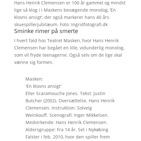
Hans Henrik Clemensen er 100 år gammel og mindst
lige så klog i i Maskens bevægende monolog, ’En
klovns ansigt’, der også markerer hans 40 års
skuespillerjubilæum. Foto: Ingridfotografi.dk
Sminke rimer på smerte
I hvert fald hos Teatret Masken, hvor Hans Henrik
Clemensen har begået en lille, vidunderlig monolog,
som vil fryde teenagerne. Også selv om de lige skal
vænne sig formen.
Masken:
'En klovns ansigt'
Eller Scaramouche Jones. Tekst: Justin
Butcher (2002). Oversættelse. Hans Henrik
Clemensen. Instruktion: Solveig
Weinkouff. Scenografi: Inger Mikkelsen.
Medvirkende: Hans Henrik Clemensen.
Aldersgruppe: Fra 14 år. Set i Nykøbing
Falster i feb. 2010, hvor den spiller frem