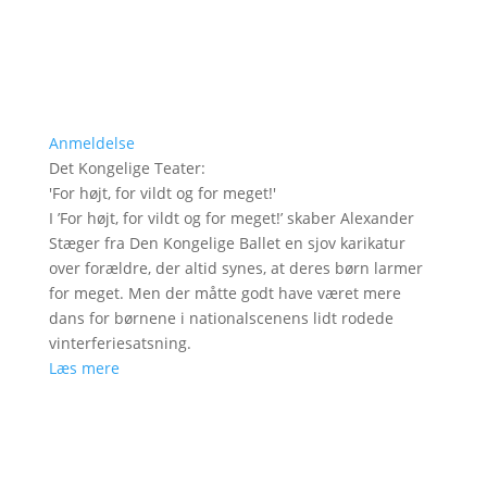
Anmeldelse
Det Kongelige Teater
:
'
For højt, for vildt og for meget!
'
I ’For højt, for vildt og for meget!’ skaber Alexander
Stæger fra Den Kongelige Ballet en sjov karikatur
over forældre, der altid synes, at deres børn larmer
for meget. Men der måtte godt have været mere
dans for børnene i nationalscenens lidt rodede
vinterferiesatsning.
Læs mere