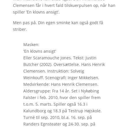
Clemensen får i hvert fald tilskuerpulsen op, når han
spiller ’En klovns ansigt’.
Men pas på. Din egen sminke kan også godt få
striber.
Masken:
'En klovns ansigt'
Eller Scaramouche Jones. Tekst: Justin
Butcher (2002). Oversættelse. Hans Henrik
Clemensen. Instruktion: Solveig
Weinkouff. Scenografi: Inger Mikkelsen.
Medvirkende: Hans Henrik Clemensen.
Aldersgruppe: Fra 14 år. Set i Nykøbing
Falster i feb. 2010, hvor den spiller frem
t.o.m. 5. marts. Spiller også 16.3 i
Kalundborg og 18.3 på Testrup Højskole.
Turné til sep. 2010, bl.a. 16. sep. på
Randers Egnsteater og 24-30. sep. på