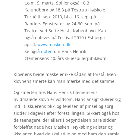
t.o.m. 5. marts. Spiller også 16.3 i
Kalundborg og 18.3 på Testrup Højskole.
Turné til sep. 2010, bl.a. 16. sep. på
Randers Egnsteater og 24-30. sep. på
Teatret ved Sorte Hest i København. Kan
også opleves på Festival 2010 i Esbjerg i
aprill.
www.masken.dk
Se også
noten
om Hans Henrik
Clemensens 40. års skuespillerjubilæum.
Klovnens hvide maske er ikke sådan at forstå. Men
klovnens smerte kan man mærke med det samme.
Og smerten hos Hans Henrik Clemensens
hvidmalede klovn er voldsom. Hans ansigt skærer sig
ind i tilskuerens blik, og følelsen af pinsel og sorg
sidder i dagevis efter forestillingen. Sikkert også hos
de teenagere, der ellers i begyndelsen bare sidder
forbløffet nede hos Masken i Nykøbing Falster og
ikke aner, hvad de skal stille op med ham den gamle