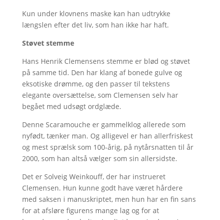
Kun under klovnens maske kan han udtrykke
længslen efter det liv, som han ikke har haft.
Støvet stemme
Hans Henrik Clemensens stemme er blød og støvet
på samme tid. Den har klang af bonede gulve og
eksotiske drømme, og den passer til tekstens
elegante oversættelse, som Clemensen selv har
begået med udsøgt ordglæde.
Denne Scaramouche er gammelklog allerede som
nyfødt, tænker man. Og alligevel er han allerfriskest
og mest sprælsk som 100-årig, på nytårsnatten til år
2000, som han altså vælger som sin allersidste.
Det er Solveig Weinkouff, der har instrueret
Clemensen. Hun kunne godt have været hårdere
med saksen i manuskriptet, men hun har en fin sans
for at afsløre figurens mange lag og for at