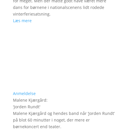
for meget. Men der måtte godt have været mere
dans for børnene i nationalscenens lidt rodede
vinterferiesatsning.
Læs mere
Anmeldelse
Malene Kjærgård
:
'
Jorden Rundt
'
Malene Kjærgård og hendes band når ’Jorden Rundt’
på blot 60 minutter i noget, der mere er
børnekoncert end teater.