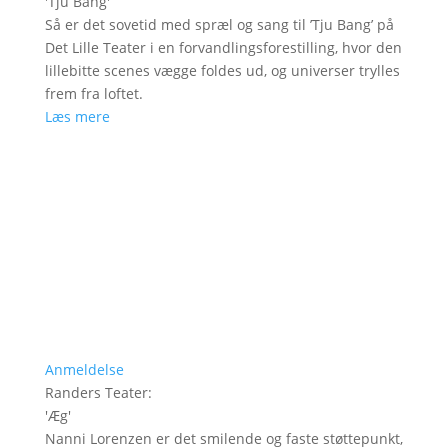
'
Tju Bang
'
Så er det sovetid med spræl og sang til ’Tju Bang’ på
Det Lille Teater i en forvandlingsforestilling, hvor den
lillebitte scenes vægge foldes ud, og universer trylles
frem fra loftet.
Læs mere
Anmeldelse
Randers Teater
:
'
Æg
'
Nanni Lorenzen er det smilende og faste støttepunkt,