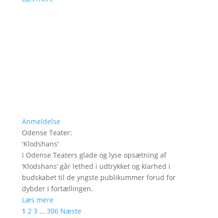
Anmeldelse
Odense Teater
:
'
Klodshans
'
I Odense Teaters glade og lyse opsætning af
’Klodshans’ går lethed i udtrykket og klarhed i
budskabet til de yngste publikummer forud for
dybder i fortællingen.
Læs mere
1
2
3
…
306
Næste