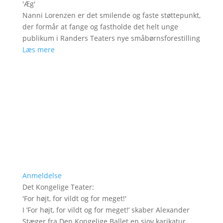
'
Æg
'
Nanni Lorenzen er det smilende og faste støttepunkt,
der formår at fange og fastholde det helt unge
publikum i Randers Teaters nye småbørnsforestilling
Læs mere
Anmeldelse
Det Kongelige Teater
:
'
For højt, for vildt og for meget!
'
I ’For højt, for vildt og for meget!’ skaber Alexander
Stæger fra Den Kongelige Ballet en sjov karikatur