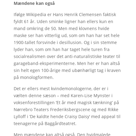
Mændene kan også
Ifølge Wikipedia er Hans Henrik Clemensen faktisk
fyldt 61 år. Uden sminke ligner han ellers kun en
mand omkring de 50. Men med klovnens hvide
maske ser han vitterlig ud, som om han har set hele
1900-tallet forsvinde i desillusion. Og i sin stemme
lyder han, som om han har taget hele turen fra
socialrealismen over det anti-naturalistiske teater til
garageband-eksperimenterne. Men her er han altså
sin helt egen 100-årige med ubønhørligt tag i kraven
på monologformen.
Det er ellers mest kvindemonologerne, der er i
vælten denne sæson – med Karen-Lise Mynster i
voksenforestillingen ’Et år med magisk tænkning’ på
Nørrebro Teaters Frederiksbergscene og med Rikke
Lylloff i ’De kaldte hende Craisy Daisy’ med appeal til
teenagerne på Baggårdteatret.
Men mændene kan altså også. Den hvidmalede