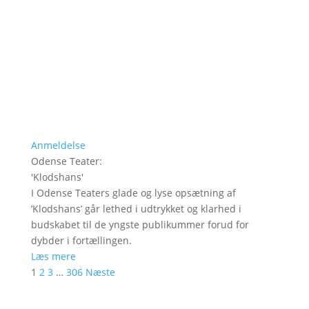
Anmeldelse
Odense Teater
:
'
Klodshans
'
I Odense Teaters glade og lyse opsætning af
’Klodshans’ går lethed i udtrykket og klarhed i
budskabet til de yngste publikummer forud for
dybder i fortællingen.
Læs mere
1
2
3
…
306
Næste