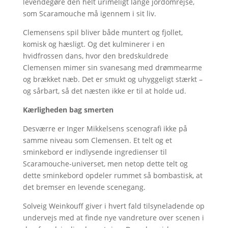
levendegøre den helt urimeligt lange jordomrejse,
som Scaramouche må igennem i sit liv.
Clemensens spil bliver både muntert og fjollet,
komisk og hæsligt. Og det kulminerer i en
hvidfrossen dans, hvor den bredskuldrede
Clemensen mimer sin svanesang med drømmearme
og brækket næb. Det er smukt og uhyggeligt stærkt –
og sårbart, så det næsten ikke er til at holde ud.
Kærligheden bag smerten
Desværre er Inger Mikkelsens scenografi ikke på
samme niveau som Clemensen. Et telt og et
sminkebord er indlysende ingredienser til
Scaramouche-universet, men netop dette telt og
dette sminkebord opdeler rummet så bombastisk, at
det bremser en levende scenegang.
Solveig Weinkouff giver i hvert fald tilsyneladende op
undervejs med at finde nye vandreture over scenen i