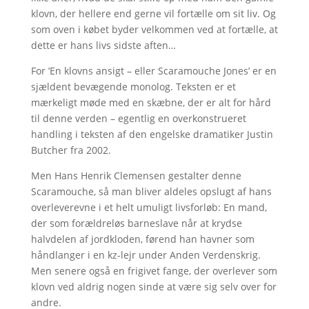
klovn, der hellere end gerne vil fortælle om sit liv. Og
som oven i købet byder velkommen ved at fortælle, at
dette er hans livs sidste aften…
For ’En klovns ansigt – eller Scaramouche Jones’ er en
sjældent bevægende monolog. Teksten er et
mærkeligt møde med en skæbne, der er alt for hård
til denne verden – egentlig en overkonstrueret
handling i teksten af den engelske dramatiker Justin
Butcher fra 2002.
Men Hans Henrik Clemensen gestalter denne
Scaramouche, så man bliver aldeles opslugt af hans
overleverevne i et helt umuligt livsforløb: En mand,
der som forældreløs barneslave når at krydse
halvdelen af jordkloden, førend han havner som
håndlanger i en kz-lejr under Anden Verdenskrig.
Men senere også en frigivet fange, der overlever som
klovn ved aldrig nogen sinde at være sig selv over for
andre.