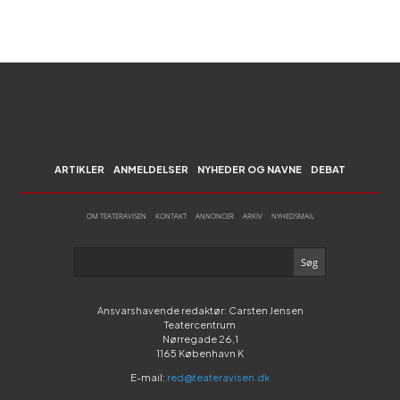
ARTIKLER
ANMELDELSER
NYHEDER OG NAVNE
DEBAT
OM TEATERAVISEN
KONTAKT
ANNONCER
ARKIV
NYHEDSMAIL
Ansvarshavende redaktør: Carsten Jensen
Teatercentrum
Nørregade 26,1
1165 København K
E-mail:
red@teateravisen.dk