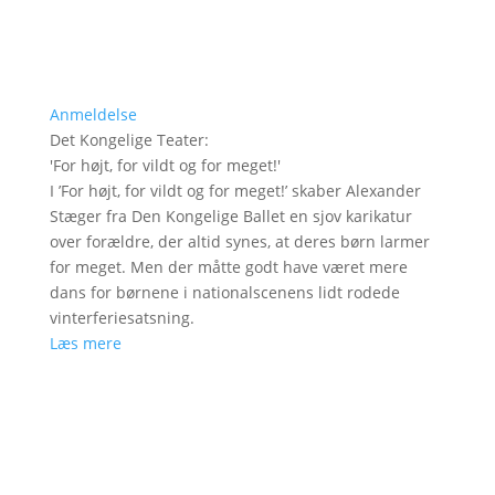
Anmeldelse
Det Kongelige Teater
:
'
For højt, for vildt og for meget!
'
I ’For højt, for vildt og for meget!’ skaber Alexander
Stæger fra Den Kongelige Ballet en sjov karikatur
over forældre, der altid synes, at deres børn larmer
for meget. Men der måtte godt have været mere
dans for børnene i nationalscenens lidt rodede
vinterferiesatsning.
Læs mere