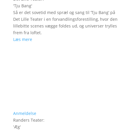
'
Tju Bang
'
Så er det sovetid med spræl og sang til ’Tju Bang’ på
Det Lille Teater i en forvandlingsforestilling, hvor den
lillebitte scenes vægge foldes ud, og universer trylles
frem fra loftet.
Læs mere
Anmeldelse
Randers Teater
:
'
Æg
'