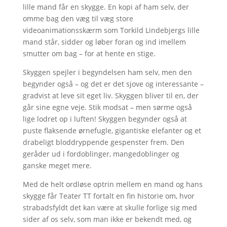
lille mand får en skygge. En kopi af ham selv, der
omme bag den væg til væg store
videoanimationsskærm som Torkild Lindebjergs lille
mand står, sidder og løber foran og ind imellem
smutter om bag – for at hente en stige.
Skyggen spejler i begyndelsen ham selv, men den
begynder også – og det er det sjove og interessante –
gradvist at leve sit eget liv. Skyggen bliver til en, der
går sine egne veje. Stik modsat – men sørme også
lige lodret op i luften! Skyggen begynder også at
puste flaksende ørnefugle, gigantiske elefanter og et
drabeligt bloddryppende gespenster frem. Den
geråder ud i fordoblinger, mangedoblinger og
ganske meget mere.
Med de helt ordløse optrin mellem en mand og hans
skygge får Teater TT fortalt en fin historie om, hvor
strabadsfyldt det kan være at skulle forlige sig med
sider af os selv, som man ikke er bekendt med, og