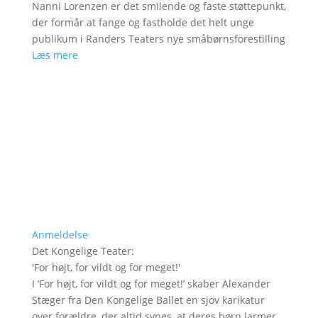
Nanni Lorenzen er det smilende og faste støttepunkt,
der formår at fange og fastholde det helt unge
publikum i Randers Teaters nye småbørnsforestilling
Læs mere
Anmeldelse
Det Kongelige Teater
:
'
For højt, for vildt og for meget!
'
I ’For højt, for vildt og for meget!’ skaber Alexander
Stæger fra Den Kongelige Ballet en sjov karikatur
over forældre, der altid synes, at deres børn larmer