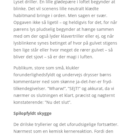
Lyset driller. En lille glødepære i loftet begynder at
blinke. Det vil scenens lille neutralt klædte
habitmand bringe i orden. Men sagen er svær.
Opgaven ikke så ligetil – og heldigvis for det, for når
pærens lys pludselig begynder at hænge sammen
med om der også lyder klavertriller eller ej, og når
lysblinkene synes betinget af hvor på gulvet stigens
ben lige står eller hvor meget de rører gulvet – så
bliver det sjovt – så er der magi i luften.
Publikum, store som små, klukler
forunderlighedsfyldt og undervejs drysser børns
kommentarer ned som skønne ja-det-her-er fryd-
tilkendegivelser. ”Wharw!”, ”SEJT!” og akkurat, da vi
nærmer os slutningen et klart, præcist og nøgternt
konstaterende: ”Nu det slut”.
Spilopfyldt skygge
De drilske tryllerier og det uforudsigelige fortsætter.
Nærmest som en kemisk kernereaktion. Fordi den