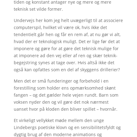
tiden og konstant antager nye og mere og mere
teknisk set vilde former.
Undervejs her kom jeg helt uvægerligt til at associere
computerspil, hvilket vil være ok, hvis ikke det
tendentielt går hen og får en rem af, at nu gør vi alt,
hvad der er teknologisk muligt. Det er lige før det at
imponere og gøre for at gøre det teknisk mulige for
at imponere ad den vej eller af ren og skær teknik-
begejstring synes at tage over. Hvis altså ikke det
også kan opfattes som en del af skyggens drillerier?
Men det er små funderinger og forbehold i en
forestilling som holder ens opmærksomhed skønt
fangen – og det gælder hele vejen rundt. Barn som
voksen nyder den og vil gøre det nok nærmest
uanset hvor på kloden den bliver spillet – hvornår.
Et virkeligt vellykket møde mellem den unge
Lindebergs poetiske klovn og en sensibilitetsfyldt og
dygtig brug af den moderne animations og