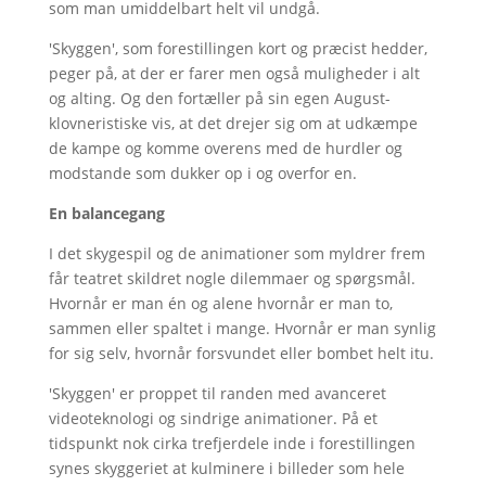
som man umiddelbart helt vil undgå.
'Skyggen', som forestillingen kort og præcist hedder,
peger på, at der er farer men også muligheder i alt
og alting. Og den fortæller på sin egen August-
klovneristiske vis, at det drejer sig om at udkæmpe
de kampe og komme overens med de hurdler og
modstande som dukker op i og overfor en.
En balancegang
I det skygespil og de animationer som myldrer frem
får teatret skildret nogle dilemmaer og spørgsmål.
Hvornår er man én og alene hvornår er man to,
sammen eller spaltet i mange. Hvornår er man synlig
for sig selv, hvornår forsvundet eller bombet helt itu.
'Skyggen' er proppet til randen med avanceret
videoteknologi og sindrige animationer. På et
tidspunkt nok cirka trefjerdele inde i forestillingen
synes skyggeriet at kulminere i billeder som hele