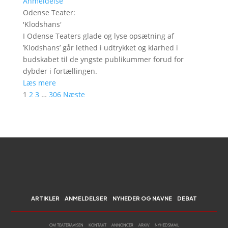
Anmeldelse
Odense Teater
:
'
Klodshans
'
I Odense Teaters glade og lyse opsætning af
’Klodshans’ går lethed i udtrykket og klarhed i
budskabet til de yngste publikummer forud for
dybder i fortællingen.
Læs mere
1
2
3
…
306
Næste
ARTIKLER
ANMELDELSER
NYHEDER OG NAVNE
DEBAT
OM TEATERAVISEN
KONTAKT
ANNONCER
ARKIV
NYHEDSMAIL