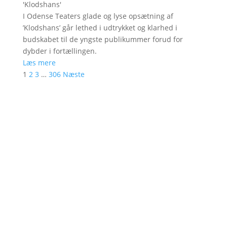
'
Klodshans
'
I Odense Teaters glade og lyse opsætning af
’Klodshans’ går lethed i udtrykket og klarhed i
budskabet til de yngste publikummer forud for
dybder i fortællingen.
Læs mere
1
2
3
…
306
Næste