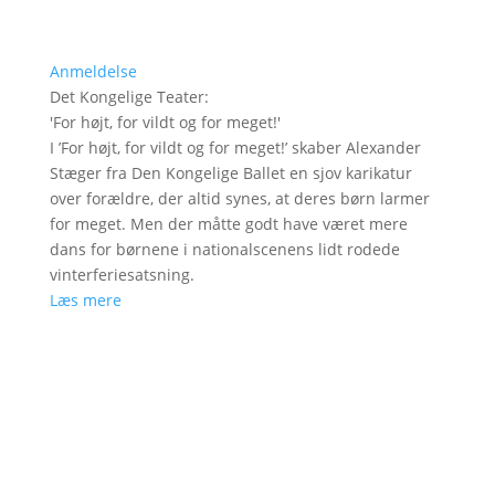
Anmeldelse
Det Kongelige Teater
:
'
For højt, for vildt og for meget!
'
I ’For højt, for vildt og for meget!’ skaber Alexander
Stæger fra Den Kongelige Ballet en sjov karikatur
over forældre, der altid synes, at deres børn larmer
for meget. Men der måtte godt have været mere
dans for børnene i nationalscenens lidt rodede
vinterferiesatsning.
Læs mere