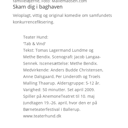
familieløjerne, Foto: Mallemadsen.com
Skam dig i baghaven
Veloplagt, vittig og original komedie om samfundets
konkurrencefiksering.
Teater Hund:
'Tab & Vind'
Tekst: Tomas Lagermand Lundme og
Methe Bendix. Scenografi: Jacob Langaa-
Sennek. Iscenesættelse: Methe Bendix.
Medvirkende: Anders Budde Christensen,
Anne Dalsgaard, Per Linderoth og Troels
Malling Thaarup. Aldersgruppe: 5-12 år.
Varighed: 50 minutter. Set april 2009.
Spiller på AnemoneTeatret til 10. maj
(undtagen 19.-26. april, hvor den er på
Børneteaterfestival i Ballerup.
www.teaterhund.dk