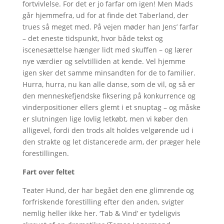
fortvivlelse. For det er jo farfar om igen! Men Mads
går hjemmefra, ud for at finde det Taberland, der
trues så meget med. På vejen møder han Jens’ farfar
– det eneste tidspunkt, hvor både tekst og
iscenesættelse hænger lidt med skuffen – og lærer
nye værdier og selvtilliden at kende. Vel hjemme
igen sker det samme minsandten for de to familier.
Hurra, hurra, nu kan alle danse, som de vil, og så er
den menneskefjendske fiksering på konkurrence og
vinderpositioner ellers glemt i et snuptag – og måske
er slutningen lige lovlig letkøbt, men vi køber den
alligevel, fordi den trods alt holdes velgørende ud i
den strakte og let distancerede arm, der præger hele
forestillingen.
Fart over feltet
Teater Hund, der har begået den ene glimrende og
forfriskende forestilling efter den anden, svigter
nemlig heller ikke her. ‘Tab & Vind’ er tydeligvis