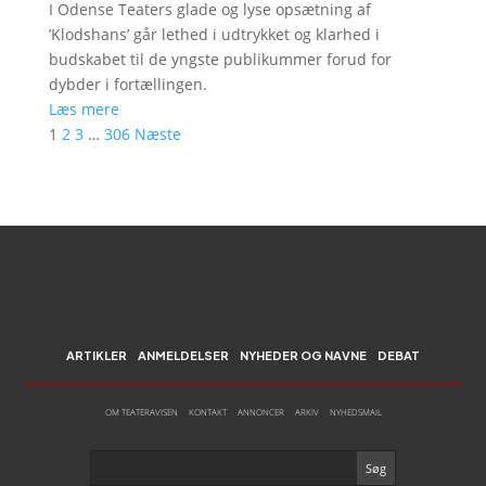
I Odense Teaters glade og lyse opsætning af
’Klodshans’ går lethed i udtrykket og klarhed i
budskabet til de yngste publikummer forud for
dybder i fortællingen.
Læs mere
1
2
3
…
306
Næste
ARTIKLER
ANMELDELSER
NYHEDER OG NAVNE
DEBAT
OM TEATERAVISEN
KONTAKT
ANNONCER
ARKIV
NYHEDSMAIL