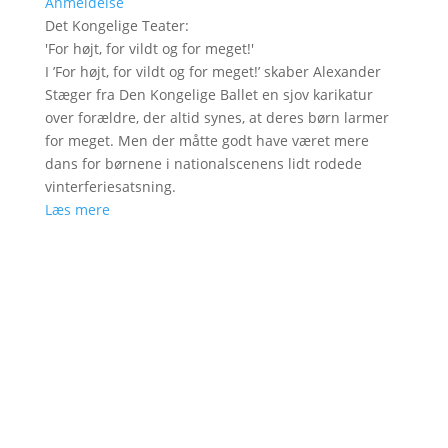
Anmeldelse
Det Kongelige Teater
:
'
For højt, for vildt og for meget!
'
I ’For højt, for vildt og for meget!’ skaber Alexander
Stæger fra Den Kongelige Ballet en sjov karikatur
over forældre, der altid synes, at deres børn larmer
for meget. Men der måtte godt have været mere
dans for børnene i nationalscenens lidt rodede
vinterferiesatsning.
Læs mere