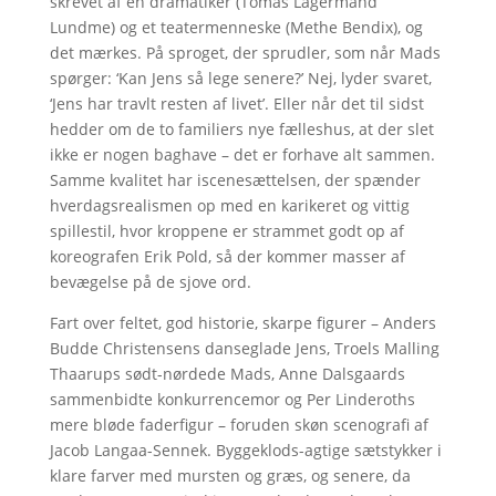
skrevet af en dramatiker (Tomas Lagermand
Lundme) og et teatermenneske (Methe Bendix), og
det mærkes. På sproget, der sprudler, som når Mads
spørger: ‘Kan Jens så lege senere?’ Nej, lyder svaret,
‘Jens har travlt resten af livet’. Eller når det til sidst
hedder om de to familiers nye fælleshus, at der slet
ikke er nogen baghave – det er forhave alt sammen.
Samme kvalitet har iscenesættelsen, der spænder
hverdagsrealismen op med en karikeret og vittig
spillestil, hvor kroppene er strammet godt op af
koreografen Erik Pold, så der kommer masser af
bevægelse på de sjove ord.
Fart over feltet, god historie, skarpe figurer – Anders
Budde Christensens danseglade Jens, Troels Malling
Thaarups sødt-nørdede Mads, Anne Dalsgaards
sammenbidte konkurrencemor og Per Linderoths
mere bløde faderfigur – foruden skøn scenografi af
Jacob Langaa-Sennek. Byggeklods-agtige sætstykker i
klare farver med mursten og græs, og senere, da