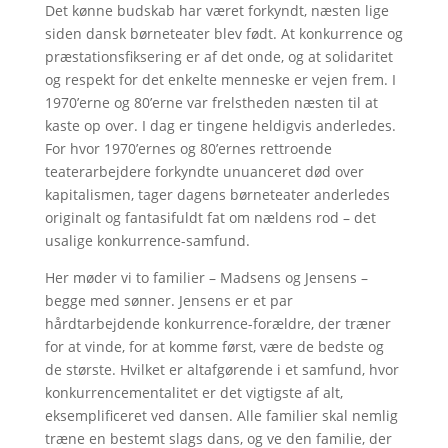
Det kønne budskab har været forkyndt, næsten lige
siden dansk børneteater blev født. At konkurrence og
præstationsfiksering er af det onde, og at solidaritet
og respekt for det enkelte menneske er vejen frem. I
1970’erne og 80’erne var frelstheden næsten til at
kaste op over. I dag er tingene heldigvis anderledes.
For hvor 1970’ernes og 80’ernes rettroende
teaterarbejdere forkyndte unuanceret død over
kapitalismen, tager dagens børneteater anderledes
originalt og fantasifuldt fat om nældens rod – det
usalige konkurrence-samfund.
Her møder vi to familier – Madsens og Jensens –
begge med sønner. Jensens er et par
hårdtarbejdende konkurrence-forældre, der træner
for at vinde, for at komme først, være de bedste og
de største. Hvilket er altafgørende i et samfund, hvor
konkurrencementalitet er det vigtigste af alt,
eksemplificeret ved dansen. Alle familier skal nemlig
træne en bestemt slags dans, og ve den familie, der