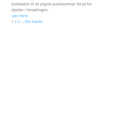
budskabet til de yngste publikummer forud for
dybder i fortællingen.
Læs mere
1
2
3
…
306
Næste