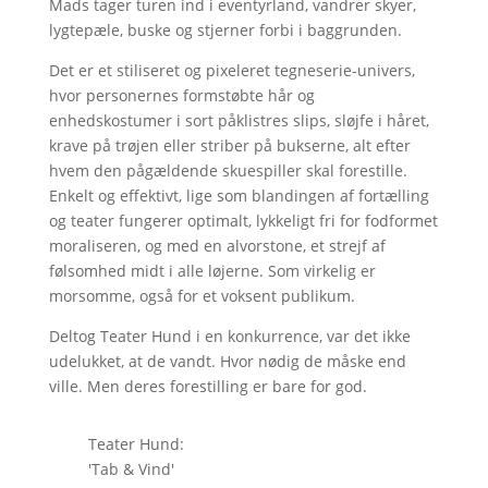
Mads tager turen ind i eventyrland, vandrer skyer,
lygtepæle, buske og stjerner forbi i baggrunden.
Det er et stiliseret og pixeleret tegneserie-univers,
hvor personernes formstøbte hår og
enhedskostumer i sort påklistres slips, sløjfe i håret,
krave på trøjen eller striber på bukserne, alt efter
hvem den pågældende skuespiller skal forestille.
Enkelt og effektivt, lige som blandingen af fortælling
og teater fungerer optimalt, lykkeligt fri for fodformet
moraliseren, og med en alvorstone, et strejf af
følsomhed midt i alle løjerne. Som virkelig er
morsomme, også for et voksent publikum.
Deltog Teater Hund i en konkurrence, var det ikke
udelukket, at de vandt. Hvor nødig de måske end
ville. Men deres forestilling er bare for god.
Teater Hund:
'Tab & Vind'