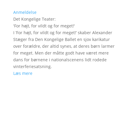
Anmeldelse
Det Kongelige Teater
:
'
For højt, for vildt og for meget!
'
I ’For højt, for vildt og for meget!’ skaber Alexander
Stæger fra Den Kongelige Ballet en sjov karikatur
over forældre, der altid synes, at deres børn larmer
for meget. Men der måtte godt have været mere
dans for børnene i nationalscenens lidt rodede
vinterferiesatsning.
Læs mere