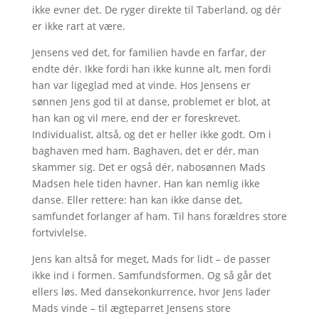
ikke evner det. De ryger direkte til Taberland, og dér
er ikke rart at være.
Jensens ved det, for familien havde en farfar, der
endte dér. Ikke fordi han ikke kunne alt, men fordi
han var ligeglad med at vinde. Hos Jensens er
sønnen Jens god til at danse, problemet er blot, at
han kan og vil mere, end der er foreskrevet.
Individualist, altså, og det er heller ikke godt. Om i
baghaven med ham. Baghaven, det er dér, man
skammer sig. Det er også dér, nabosønnen Mads
Madsen hele tiden havner. Han kan nemlig ikke
danse. Eller rettere: han kan ikke danse det,
samfundet forlanger af ham. Til hans forældres store
fortvivlelse.
Jens kan altså for meget, Mads for lidt – de passer
ikke ind i formen. Samfundsformen. Og så går det
ellers løs. Med dansekonkurrence, hvor Jens lader
Mads vinde – til ægteparret Jensens store