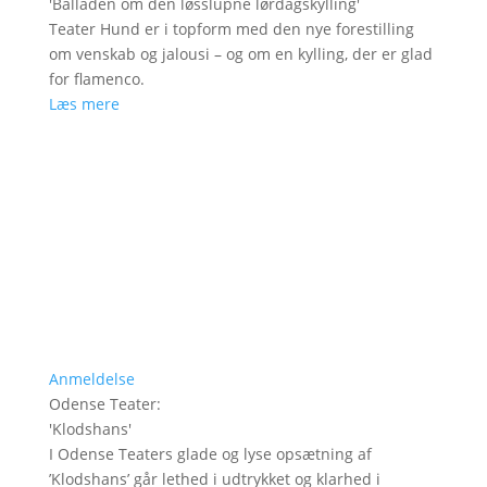
'
Balladen om den løsslupne lørdagskylling
'
Teater Hund er i topform med den nye forestilling
om venskab og jalousi – og om en kylling, der er glad
for flamenco.
Læs mere
Anmeldelse
Odense Teater
:
'
Klodshans
'
I Odense Teaters glade og lyse opsætning af
’Klodshans’ går lethed i udtrykket og klarhed i