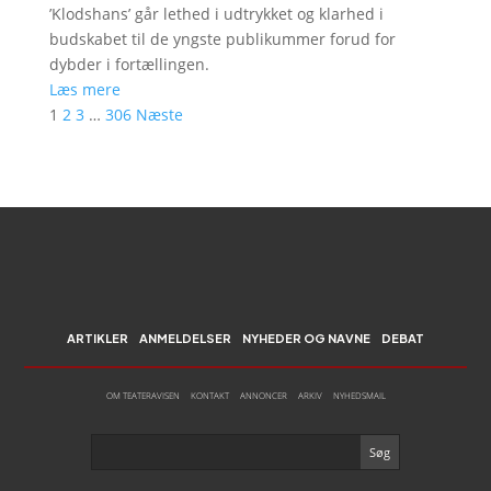
’Klodshans’ går lethed i udtrykket og klarhed i
budskabet til de yngste publikummer forud for
dybder i fortællingen.
Læs mere
1
2
3
…
306
Næste
ARTIKLER
ANMELDELSER
NYHEDER OG NAVNE
DEBAT
OM TEATERAVISEN
KONTAKT
ANNONCER
ARKIV
NYHEDSMAIL