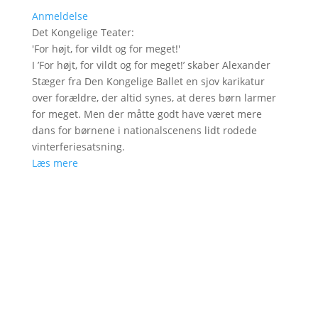
Anmeldelse
Det Kongelige Teater
:
'
For højt, for vildt og for meget!
'
I ’For højt, for vildt og for meget!’ skaber Alexander
Stæger fra Den Kongelige Ballet en sjov karikatur
over forældre, der altid synes, at deres børn larmer
for meget. Men der måtte godt have været mere
dans for børnene i nationalscenens lidt rodede
vinterferiesatsning.
Læs mere