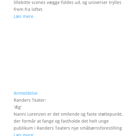
lillebitte scenes vægge foldes ud, og universer trylles
frem fra loftet.
Læs mere
Anmeldelse
Randers Teater
:
'
Æg
'
Nanni Lorenzen er det smilende og faste støttepunkt,
der formår at fange og fastholde det helt unge
publikum i Randers Teaters nye småbørnsforestilling
Læs mere