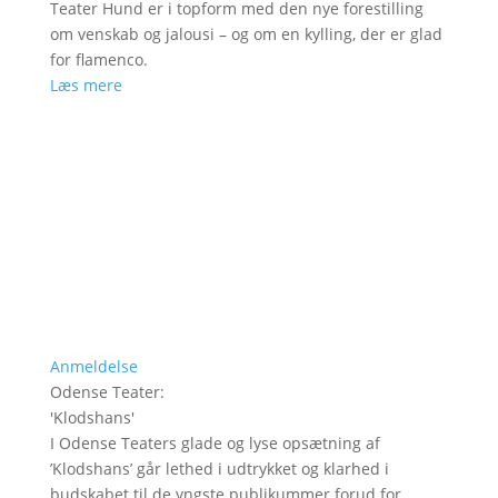
Teater Hund er i topform med den nye forestilling
om venskab og jalousi – og om en kylling, der er glad
for flamenco.
Læs mere
Anmeldelse
Odense Teater
:
'
Klodshans
'
I Odense Teaters glade og lyse opsætning af
’Klodshans’ går lethed i udtrykket og klarhed i
budskabet til de yngste publikummer forud for