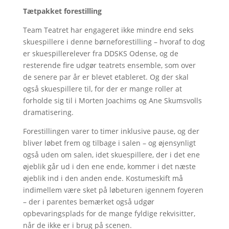
Tætpakket forestilling
Team Teatret har engageret ikke mindre end seks
skuespillere i denne børneforestilling – hvoraf to dog
er skuespillerelever fra DDSKS Odense, og de
resterende fire udgør teatrets ensemble, som over
de senere par år er blevet etableret. Og der skal
også skuespillere til, for der er mange roller at
forholde sig til i Morten Joachims og Ane Skumsvolls
dramatisering.
Forestillingen varer to timer inklusive pause, og der
bliver løbet frem og tilbage i salen – og øjensynligt
også uden om salen, idet skuespillere, der i det ene
øjeblik går ud i den ene ende, kommer i det næste
øjeblik ind i den anden ende. Kostumeskift må
indimellem være sket på løbeturen igennem foyeren
– der i parentes bemærket også udgør
opbevaringsplads for de mange fyldige rekvisitter,
når de ikke er i brug på scenen.