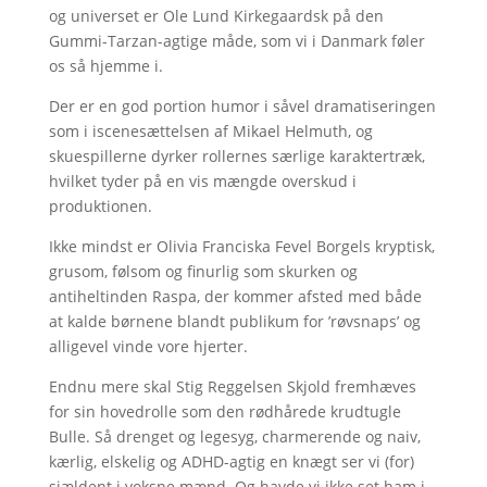
og universet er Ole Lund Kirkegaardsk på den
Gummi-Tarzan-agtige måde, som vi i Danmark føler
os så hjemme i.
Der er en god portion humor i såvel dramatiseringen
som i iscenesættelsen af Mikael Helmuth, og
skuespillerne dyrker rollernes særlige karaktertræk,
hvilket tyder på en vis mængde overskud i
produktionen.
Ikke mindst er Olivia Franciska Fevel Borgels kryptisk,
grusom, følsom og finurlig som skurken og
antiheltinden Raspa, der kommer afsted med både
at kalde børnene blandt publikum for ’røvsnaps’ og
alligevel vinde vore hjerter.
Endnu mere skal Stig Reggelsen Skjold fremhæves
for sin hovedrolle som den rødhårede krudtugle
Bulle. Så drenget og legesyg, charmerende og naiv,
kærlig, elskelig og ADHD-agtig en knægt ser vi (for)
sjældent i voksne mænd. Og havde vi ikke set ham i