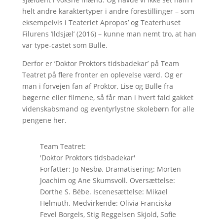
helt andre karaktertyper i andre forestillinger – som
eksempelvis i Teateriet Apropos’ og Teaterhuset
Filurens ’Ildsjæl’ (2016) – kunne man nemt tro, at han
var type-castet som Bulle.
Derfor er ’Doktor Proktors tidsbadekar’ på Team
Teatret på flere fronter en oplevelse værd. Og er
man i forvejen fan af Proktor, Lise og Bulle fra
bøgerne eller filmene, så får man i hvert fald gakket
videnskabsmand og eventyrlystne skolebørn for alle
pengene her.
Team Teatret:
'Doktor Proktors tidsbadekar'
Forfatter: Jo Nesbø. Dramatisering: Morten
Joachim og Ane Skumsvoll. Oversættelse:
Dorthe S. Bébe. Iscenesættelse: Mikael
Helmuth. Medvirkende: Olivia Franciska
Fevel Borgels, Stig Reggelsen Skjold, Sofie