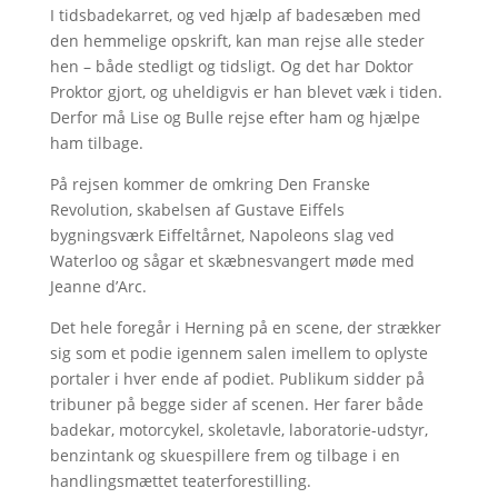
I tidsbadekarret, og ved hjælp af badesæben med
den hemmelige opskrift, kan man rejse alle steder
hen – både stedligt og tidsligt. Og det har Doktor
Proktor gjort, og uheldigvis er han blevet væk i tiden.
Derfor må Lise og Bulle rejse efter ham og hjælpe
ham tilbage.
På rejsen kommer de omkring Den Franske
Revolution, skabelsen af Gustave Eiffels
bygningsværk Eiffeltårnet, Napoleons slag ved
Waterloo og sågar et skæbnesvangert møde med
Jeanne d’Arc.
Det hele foregår i Herning på en scene, der strækker
sig som et podie igennem salen imellem to oplyste
portaler i hver ende af podiet. Publikum sidder på
tribuner på begge sider af scenen. Her farer både
badekar, motorcykel, skoletavle, laboratorie-udstyr,
benzintank og skuespillere frem og tilbage i en
handlingsmættet teaterforestilling.