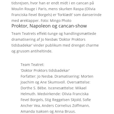
tidsrejsen, hvor han er endt midt i en cancan på
Moulin Rouge i Paris, mens skurken Raspa (Olivia
Franciska Fevel Borgels) er ’forklædt’ som danserinde
med øreklapper. Foto: Mingo Photo
Proktor, Napoleon og cancan-show
Team Teatrets effekt-tunge og handlingsmættede
dramatisering af Jo Nesbøs ’Doktor Proktors
tidsbadekar’ vinder publikum med drenget charme
og grusom antiheltinde.
Team Teatret:
'Doktor Proktors tidsbadekar'
Forfatter: Jo Nesbø. Dramatisering: Morten
Joachim og Ane Skumsvoll. Oversættelse:
Dorthe S. Bébe. Iscenesættelse: Mikael
Helmuth. Medvirkende: Olivia Franciska
Fevel Borgels, Stig Reggelsen Skjold, Sofie
Ancher Vea, Anders Cornelius Zoffmann,
Amanda Isaksen og Anna Bruus.