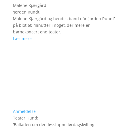
Malene Kjærgård
:
'
Jorden Rundt
'
Malene Kjærgård og hendes band når ’Jorden Rundt’
på blot 60 minutter i noget, der mere er
børnekoncert end teater.
Læs mere
Anmeldelse
Teater Hund
:
'
Balladen om den løsslupne lørdagskylling
'