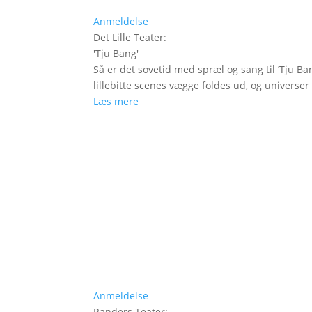
Anmeldelse
Det Lille Teater
:
'
Tju Bang
'
Så er det sovetid med spræl og sang til ’Tju Ban
lillebitte scenes vægge foldes ud, og universer t
Læs mere
Anmeldelse
Randers Teater
: