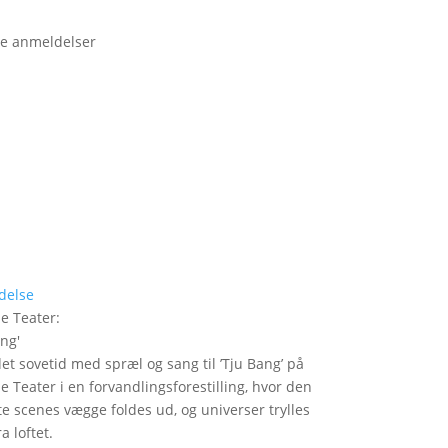
e anmeldelser
delse
le Teater
:
ang
'
det sovetid med spræl og sang til ’Tju Bang’ på
le Teater i en forvandlingsforestilling, hvor den
itte scenes vægge foldes ud, og universer trylles
a loftet.