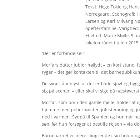
Tekst: Hege Tokle og Hans
Nørregaard. Scenografi: H
Larsen og Karl Milvang N
opefter/familie. Varighed: 
Ebeltoft, Marie Mølle, 9. d
lokalområdet i julen 2015
'Der er forbindelse!!'
Morfars datter jubler højlydt – en kort stund, f
ryger – det gør kontakten til det børnepublikum
De synes åbenlyst, at det er både sjovt og hygg
sig på scenen – eller skal vi sige på næstøverst
Morfar, som bor i den gamle mølle, holder af og 
hjemme med pebernødder, julestemning og jule
ned i varmen. Sydpå til Spanien og hun når 
søn, før hun forsøger at bestille rejsen – via d
Barnebarnet er mere slingrende i sin holdning.