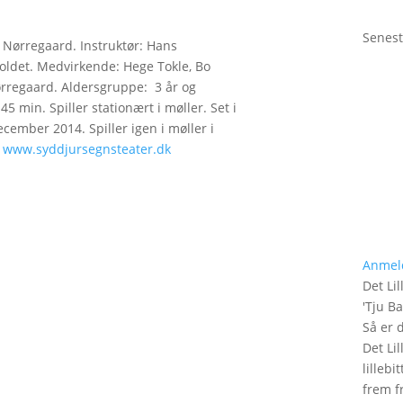
Senest
 Nørregaard. Instruktør: Hans
oldet. Medvirkende: Hege Tokle, Bo
ørregaard. Aldersgruppe: 3 år og
45 min. Spiller stationært i møller. Set i
ecember 2014. Spiller igen i møller i
.
www.syddjursegnsteater.dk
Anmel
Det Lil
'
Tju B
Så er 
Det Lil
lilleb
frem fr