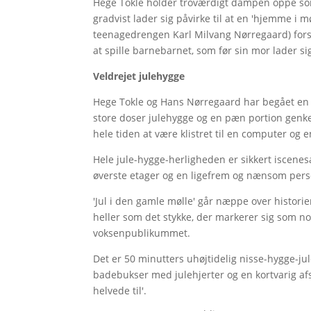
Hege Tokle holder troværdigt dampen oppe so
gradvist lader sig påvirke til at en 'hjemme i m
teenagedrengen Karl Milvang Nørregaard) fors
at spille barnebarnet, som før sin mor lader si
Veldrejet julehygge
Hege Tokle og Hans Nørregaard har begået en
store doser julehygge og en pæn portion genken
hele tiden at være klistret til en computer og
Hele jule-hygge-herligheden er sikkert iscen
øverste etager og en ligefrem og nænsom pers
'Jul i den gamle mølle' går næppe over historie
heller som det stykke, der markerer sig som nog
voksenpublikummet.
Det er 50 minutters uhøjtidelig nisse-hygge-ju
badebukser med julehjerter og en kortvarig af
helvede til'.