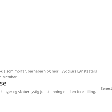
okle som morfar, barnebarn og mor i Syddjurs Egnsteaters
ohn Membar
lse
Senest
klinger og skaber lystig julestemning med en forestilling,