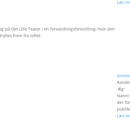
Læs m
g’ på Det Lille Teater i en forvandlingsforestilling, hvor den
rylles frem fra loftet.
Anmel
Rander
'
Æg
'
Nanni 
der fo
publik
Læs m