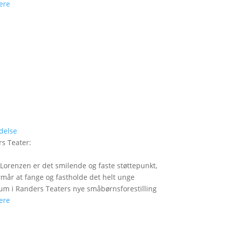
ere
delse
s Teater
:
Lorenzen er det smilende og faste støttepunkt,
rmår at fange og fastholde det helt unge
um i Randers Teaters nye småbørnsforestilling
ere