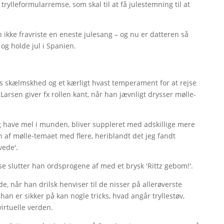
 trylleformularremse, som skal til at få julestemning til at
n ikke fravriste en eneste julesang – og nu er datteren så
og holde jul i Spanien.
s skælmskhed og et kærligt hvast temperament for at rejse
. Larsen giver fx rollen kant, når han jævnligt drysser mølle-
 have mel i munden, bliver suppleret med adskillige mere
n af mølle-temaet med flere, heriblandt det jeg fandt
vede'.
slutter han ordsprogene af med et brysk 'Rittz gebom!'.
, når han drilsk henviser til de nisser på allerøverste
an er sikker på kan nogle tricks, hvad angår tryllestøv,
virtuelle verden.