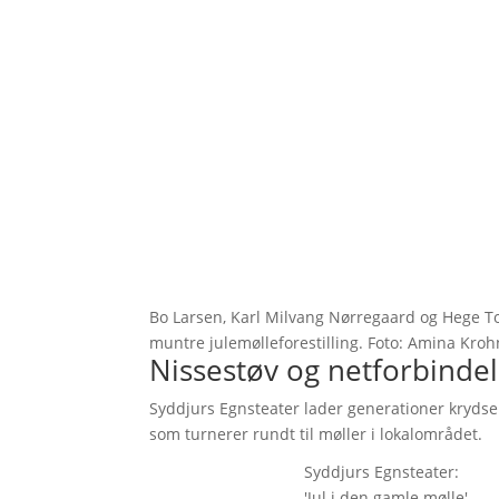
Bo Larsen, Karl Milvang Nørregaard og Hege T
muntre julemølleforestilling. Foto: Amina Kr
Nissestøv og netforbinde
Syddjurs Egnsteater lader generationer krydse 
som turnerer rundt til møller i lokalområdet.
Syddjurs Egnsteater:
'Jul i den gamle mølle'