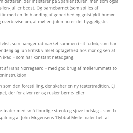
m datteren, der insisterer på Spaniensturen, men som også
øllen-jul' er bedst. Og barnebarnet (som spilles af
tår med en fin blanding af generthed og gnistfyldt humør
g overbevise om, at møllen-julen nu er det hyggeligste.
 tekst, som hænger udmærket sammen i sit forløb, som har
delig og lun kritisk vinklet optagethed hos mor og søn af
 en iPad – som har konstant netadgang.
esat af Hans Nørregaard – med god brug af møllerummets to
oninstruktion.
n som den forestilling, der skaber en ny teatertradition. Ej
et, der for alvor rør og rusker børne- eller
le-teater med små finurlige stænk og sjove indslag – som fx
spilning af John Mogensens 'Dybbøl Mølle maler helt af