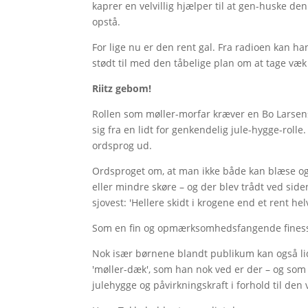
kaprer en velvillig hjælper til at gen-huske den
opstå.
For lige nu er den rent gal. Fra radioen kan ha
stødt til med den tåbelige plan om at tage væk 
Riitz gebom!
Rollen som møller-morfar kræver en Bo Larsen
sig fra en lidt for genkendelig jule-hygge-rolle
ordsprog ud.
Ordsproget om, at man ikke både kan blæse og
eller mindre skøre – og der blev trådt ved side
sjovest: 'Hellere skidt i krogene end et rent hel
Som en fin og opmærksomhedsfangende finesse 
Nok især børnene blandt publikum kan også lide
'møller-dæk', som han nok ved er der – og som h
julehygge og påvirkningskraft i forhold til den 