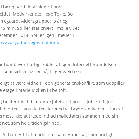
 Nørregaard. Instruktør: Hans
oldet. Medvirkende: Hege Tokle, Bo
ørregaard. Aldersgruppe: 3 år og
45 min. Spiller stationært i møller. Set i
ecember 2014. Spiller igen i møller i
.
www.syddjursegnsteater.dk
or hun bliver hurtigt koblet af igen. Internetforbindelsen
 ,som sidder og ser på, til gengæld ikke.
eligt at være vidne til den generationskonflikt, som udspiller
e etage i Marie Møllen i Ebeltoft.
holder fast i de danske juletraditioner – jul skal fejres
hjerter. Hans datter derimod vil bryde sædvanen. Hun vil
nærmest ikke at træde ind ad mølledøren sammen med sin
et net, som hele tiden går ned.
 At han er til at modellere, sanser morfar, som hurtigt