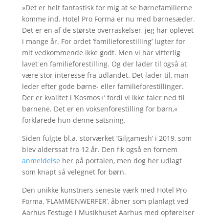
»Det er helt fantastisk for mig at se børnefamilierne
komme ind. Hotel Pro Forma er nu med børnesæder.
Det er en af de største overraskelser, jeg har oplevet
i mange år. For ordet ’familieforestilling’ lugter for
mit vedkommende ikke godt. Men vi har vitterlig
lavet en familieforestilling. Og der lader til også at
være stor interesse fra udlandet. Det lader til, man
leder efter gode børne- eller familieforestillinger.
Der er kvalitet i ‘Kosmos+’ fordi vi ikke taler ned til
børnene. Det er en voksenforestilling for børn,«
forklarede hun denne satsning.
Siden fulgte bl.a. storværket ’Gilgamesh’ i 2019, som
blev alderssat fra 12 år. Den fik også en fornem
anmeldelse
her på portalen, men dog her udlagt
som knapt så velegnet for børn.
Den unikke kunstners seneste værk med Hotel Pro
Forma, ’FLAMMENWERFER’, åbner som planlagt ved
Aarhus Festuge i Musikhuset Aarhus med opførelser