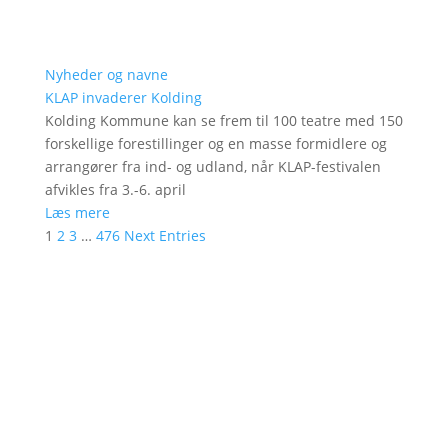
Nyheder og navne
KLAP invaderer Kolding
Kolding Kommune kan se frem til 100 teatre med 150
forskellige forestillinger og en masse formidlere og
arrangører fra ind- og udland, når KLAP-festivalen
afvikles fra 3.-6. april
Læs mere
1
2
3
…
476
Next Entries