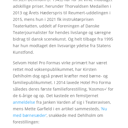
adskillige priser, herunder Thorvaldsen Medaillen i
2013 og Årets Hæderspris til Reumert-uddelingen i
2015, mens hun i 2021 fik instruktørprisen
Teaterkatten, uddelt af Foreningen af Danske
Teaterjournalister for hendes livslange og særegne
bidrag til dansk scenekunst. Og helt tilbage fra 1995
har hun modtaget den livsvarige ydelse fra Statens
Kunstfond.
Selvom Hotel Pro Formas virke primært har været
rettet mod voksenpublikummet, har Kirsten
Dehlholm dog også prøvet kræfter med børne- og
familiepublikummet. I 2014 lavede Hotel Pro Forma
således deres første familieforestilling, ’Kosmos+’ for
de 6-årige og op. Det kastede en femstjernet
anmeldelse
fra Janken Varden af sig i Teateravisen,
mens Mette Garfield i en artikel sammesteds,
’Nu
med børnesæder’
, snakkede med Dehlholm om
forestillingen: