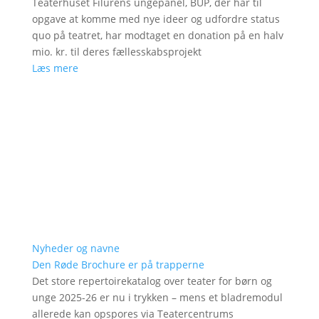
Teaterhuset Filurens ungepanel, BUP, der har til
opgave at komme med nye ideer og udfordre status
quo på teatret, har modtaget en donation på en halv
mio. kr. til deres fællesskabsprojekt
Læs mere
Nyheder og navne
Den Røde Brochure er på trapperne
Det store repertoirekatalog over teater for børn og
unge 2025-26 er nu i trykken – mens et bladremodul
allerede kan opspores via Teatercentrums