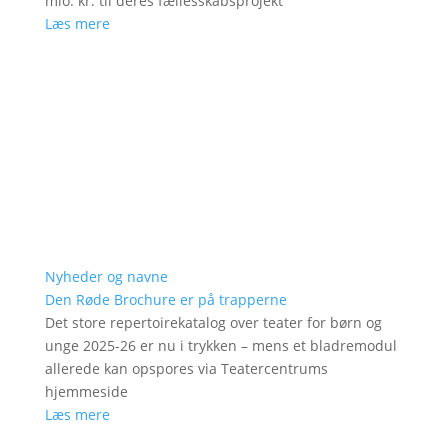
mio. kr. til deres fællesskabsprojekt
Læs mere
Nyheder og navne
Den Røde Brochure er på trapperne
Det store repertoirekatalog over teater for børn og
unge 2025-26 er nu i trykken – mens et bladremodul
allerede kan opspores via Teatercentrums
hjemmeside
Læs mere