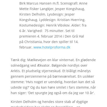
Birk Marcus Hansen m.fl. Scenografi: Anne
Mette Fisker Langkjer, Jesper Kongshaug,
Kirsten Delholm. Lysdesign: Jesper
Kongshaug. Lyddesign: Kristian Hverring.
Kostumedesign: Henrik Vibskov. Alder: fra
6 år. Varighed: 75 minutter. Set til
premieren 4. februar 2014 i Den Grå Hal
på Christiania, hvor den spiller til 14.
februar.
www.hotelproforma.dk
Tænk dig: Mælkevejen en klar vinternat. En glødende
solnedgang ved Ækvator. Bølgende nordlys over
Arktis. Et pludselig stjerneskud. Et blåligt månelys
gennem persiennerne på børneværelset. En usikker
stemme: 'Hvis noget er uendelig, hvordan kan det så
udvide sig?' Og du kan høre smilet i fars stemme, når
han siger: 'Det spurgte jeg også om da jeg var 10 år'.
Kirsten Delholm og hendes store stab af dygtige