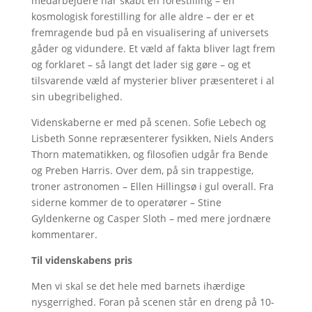
medarbejdere har skabt en forestilling – en
kosmologisk forestilling for alle aldre – der er et
fremragende bud på en visualisering af universets
gåder og vidundere. Et væld af fakta bliver lagt frem
og forklaret – så langt det lader sig gøre – og et
tilsvarende væld af mysterier bliver præsenteret i al
sin ubegribelighed.
Videnskaberne er med på scenen. Sofie Lebech og
Lisbeth Sonne repræsenterer fysikken, Niels Anders
Thorn matematikken, og filosofien udgår fra Bende
og Preben Harris. Over dem, på sin trappestige,
troner astronomen – Ellen Hillingsø i gul overall. Fra
siderne kommer de to operatører – Stine
Gyldenkerne og Casper Sloth – med mere jordnære
kommentarer.
Til videnskabens pris
Men vi skal se det hele med barnets ihærdige
nysgerrighed. Foran på scenen står en dreng på 10-