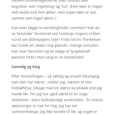
mellem himmellegemerne, eller undres over
begreber som 'ingenting' og 'nul'. (Fem køer er noget
helt andet end fem æbler, men ingen køer er det
samme som ingen æbler.)
Kan man lægge to uendeligheder sammen? Kan du
se 'kredsløb' illustreret ved hulahop-ringens cirklen
rundt om Månepigens talje? Frida Striim Therkelsen
kan holde en sådan ring gående i mange minutter.
Kan man forestille sig en bølge af tyngdekraft
passere forbi? Hvor lang er en komethale?
Sanselig og klog
Efter forestillingen – så vældig og visuelt fabelagtig
som den har været – sidder jeg, næsten til min
forbløffelse, tilbage med en større kundskab end jeg
havde før. For jeg har også været til en slags
skoletime – bare fuldstændigt anderledes. En masse
oplysninger er nye for mig, jeg har set
sammenhænge, jeg ikke kendte til før, og noget er