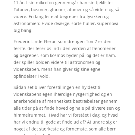
11 år. I sin mikrofon gennemgår han sin tjekliste:
Fotoner, bosoner, gluoner, atomer og så videre og så
videre. En lang liste af begreber fra fysikken og
astronomien: Hvide dværge, sorte huller, supernova,
big bang.
Frederic Linde-Fleron som drengen Tom7 er den
første, der fører os ind i den verden af fænomener
og begreber, som kosmos byder på, og det er ham,
der spiller bolden videre til astronomen og
videnskaben, mens han giver sig sine egne
opfindelser i vold.
Sådan set bliver forestillingen en hyldest til
videnskabens egen ihærdige nysgerrighed og en
anerkendelse af menneskets bestræbelser gennem
alle tider på at finde hoved og hale på tilværelsen og
himmelrummet. Hvad har vi forstået i dag, og hvad
har vi endnu til gode at finde ud af? At undre sig er
noget af det stærkeste og fornemste, som alle børn