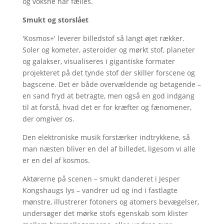
og voksne har fælles.
Smukt og storslået
'Kosmos+' leverer billedstof så langt øjet rækker.
Soler og kometer, asteroider og mørkt stof, planeter
og galakser, visualiseres i gigantiske formater
projekteret på det tynde stof der skiller forscene og
bagscene. Det er både overvældende og betagende –
en sand fryd at betragte, men også en god indgang
til at forstå, hvad det er for kræfter og fænomener,
der omgiver os.
Den elektroniske musik forstærker indtrykkene, så
man næsten bliver en del af billedet, ligesom vi alle
er en del af kosmos.
Aktørerne på scenen – smukt danderet i Jesper
Kongshaugs lys – vandrer ud og ind i fastlagte
mønstre, illustrerer fotoners og atomers bevægelser,
undersøger det mørke stofs egenskab som klister