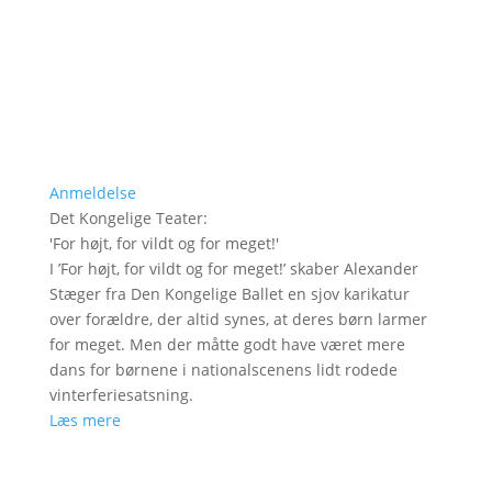
Anmeldelse
Det Kongelige Teater
:
'
For højt, for vildt og for meget!
'
I ’For højt, for vildt og for meget!’ skaber Alexander
Stæger fra Den Kongelige Ballet en sjov karikatur
over forældre, der altid synes, at deres børn larmer
for meget. Men der måtte godt have været mere
dans for børnene i nationalscenens lidt rodede
vinterferiesatsning.
Læs mere