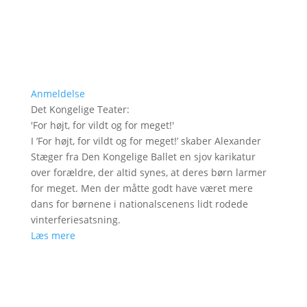
Anmeldelse
Det Kongelige Teater
:
'
For højt, for vildt og for meget!
'
I ’For højt, for vildt og for meget!’ skaber Alexander
Stæger fra Den Kongelige Ballet en sjov karikatur
over forældre, der altid synes, at deres børn larmer
for meget. Men der måtte godt have været mere
dans for børnene i nationalscenens lidt rodede
vinterferiesatsning.
Læs mere