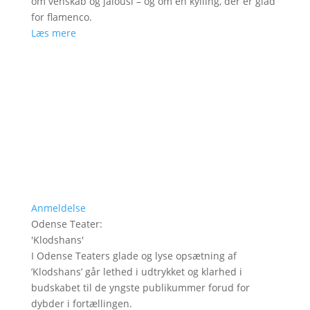
om venskab og jalousi – og om en kylling, der er glad
for flamenco.
Læs mere
Anmeldelse
Odense Teater
:
'
Klodshans
'
I Odense Teaters glade og lyse opsætning af
’Klodshans’ går lethed i udtrykket og klarhed i
budskabet til de yngste publikummer forud for
dybder i fortællingen.