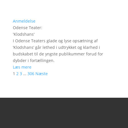
Anmeldelse
Odense Teater
:
'
Klodshans
'
I Odense Teaters glade og lyse opsætning af
’Klodshans’ går lethed i udtrykket og klarhed i
budskabet til de yngste publikummer forud for
dybder i fortællingen.
Læs mere
1
2
3
…
306
Næste