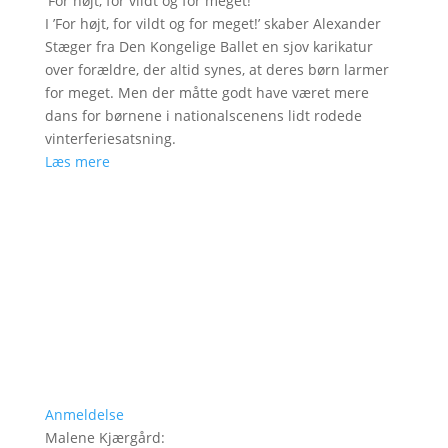
'
For højt, for vildt og for meget!
'
I ’For højt, for vildt og for meget!’ skaber Alexander
Stæger fra Den Kongelige Ballet en sjov karikatur
over forældre, der altid synes, at deres børn larmer
for meget. Men der måtte godt have været mere
dans for børnene i nationalscenens lidt rodede
vinterferiesatsning.
Læs mere
Anmeldelse
Malene Kjærgård
: