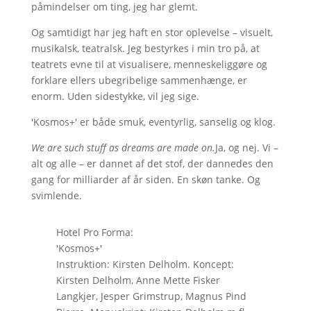
påmindelser om ting, jeg har glemt.
Og samtidigt har jeg haft en stor oplevelse – visuelt,
musikalsk, teatralsk. Jeg bestyrkes i min tro på, at
teatrets evne til at visualisere, menneskeliggøre og
forklare ellers ubegribelige sammenhænge, er
enorm. Uden sidestykke, vil jeg sige.
'Kosmos+' er både smuk, eventyrlig, sanselig og klog.
We are such stuff as dreams are made on.
Ja, og nej. Vi –
alt og alle – er dannet af det stof, der dannedes den
gang for milliarder af år siden. En skøn tanke. Og
svimlende.
Hotel Pro Forma:
'Kosmos+'
Instruktion: Kirsten Delholm. Koncept:
Kirsten Delholm, Anne Mette Fisker
Langkjer, Jesper Grimstrup, Magnus Pind