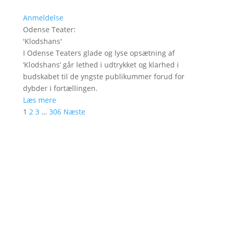
Anmeldelse
Odense Teater
:
'
Klodshans
'
I Odense Teaters glade og lyse opsætning af
’Klodshans’ går lethed i udtrykket og klarhed i
budskabet til de yngste publikummer forud for
dybder i fortællingen.
Læs mere
1
2
3
…
306
Næste