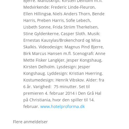
Bjerre. Manuskript: Kirsten Delholm m.fl.
Medvirkende: Frederic Linde-Fleuron,
Ellen Hillingsø, Niels Anders Thorn, Bende
Harris, Preben Harris, Sofie Lebech,
Lisbeth Sonne, Frida Striim Therkelsen,
Stine Gyldenkerne, Casper Sloth. Musik:
Ernestas Kausylas/Brokenchord og Misa
Skalkis. Videodesign: Magnus Pind Bjerre,
Birk Marcus Hansen m.fl. Scenografi: Anne
Mette Fisker Langkjer, Jesper Kongshaug,
Kirsten Delholm. Lysdesign: Jesper
Kongshaug. Lyddesign: Kristian Hverring.
Kostumedesign: Henrik Vibskov. Alder: fra
6 år. Varighed: 75 minutter. Set til
premieren 4. februar 2014 i Den Grå Hal
på Christiania, hvor den spiller til 14.
februar.
www.hotelproforma.dk
Flere anmeldelser