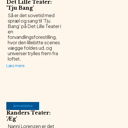
Det Lille Teater
:
'
Tju Bang
'
Så er det sovetid med
spræl og sang til ’Tju
Bang’ på Det Lille Teater i
en
forvandlingsforestilling,
hvor den lillebitte scenes
vægge foldes ud, og
universer trylles frem fra
loftet.
Læs mere
Anmeldelse
Randers Teater
:
'
Æg
'
Nanni Lorenzen er det