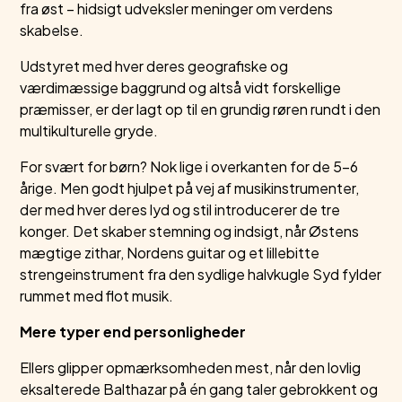
fra øst – hidsigt udveksler meninger om verdens
skabelse.
Udstyret med hver deres geografiske og
værdimæssige baggrund og altså vidt forskellige
præmisser, er der lagt op til en grundig røren rundt i den
multikulturelle gryde.
For svært for børn? Nok lige i overkanten for de 5-6
årige. Men godt hjulpet på vej af musikinstrumenter,
der med hver deres lyd og stil introducerer de tre
konger. Det skaber stemning og indsigt, når Østens
mægtige zithar, Nordens guitar og et lillebitte
strengeinstrument fra den sydlige halvkugle Syd fylder
rummet med flot musik.
Mere typer end personligheder
Ellers glipper opmærksomheden mest, når den lovlig
eksalterede Balthazar på én gang taler gebrokkent og