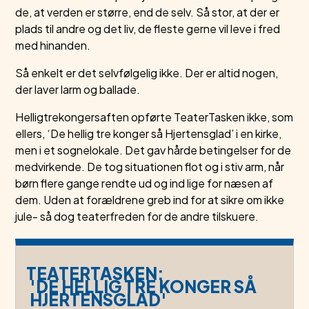
de, at verden er større, end de selv. Så stor, at der er
plads til andre og det liv, de fleste gerne vil leve i fred
med hinanden.
Så enkelt er det selvfølgelig ikke. Der er altid nogen,
der laver larm og ballade.
Helligtrekongersaften opførte TeaterTasken ikke, som
ellers, ‘De hellig tre konger så Hjertensglad’ i en kirke,
men i et sognelokale. Det gav hårde betingelser for de
medvirkende. De tog situationen flot og i stiv arm, når
børn flere gange rendte ud og ind lige for næsen af
dem. Uden at forældrene greb ind for at sikre om ikke
jule- så dog teaterfreden for de andre tilskuere.
TEATERTASKEN:
'DE HELLIG TRE KONGER SÅ
HJERTENSGLAD'