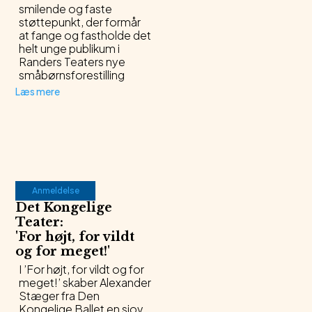
smilende og faste
støttepunkt, der formår
at fange og fastholde det
helt unge publikum i
Randers Teaters nye
småbørnsforestilling
Læs mere
Anmeldelse
Det Kongelige
Teater
:
'
For højt, for vildt
og for meget!
'
I ’For højt, for vildt og for
meget!’ skaber Alexander
Stæger fra Den
Kongelige Ballet en sjov