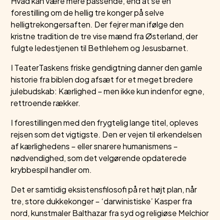
Hvad kan være mere passende, end at se en
forestilling om de hellig tre konger på selve
helligtrekongersaften. Der fejrer man ifølge den
kristne tradition de tre vise mænd fra Østerland, der
fulgte ledestjenen til Bethlehem og Jesusbarnet.
I TeaterTaskens friske gendigtning danner den gamle
historie fra biblen dog afsæt for et meget bredere
julebudskab: Kærlighed – men ikke kun indenfor egne,
rettroende rækker.
I forestillingen med den frygtelig lange titel, opleves
rejsen som det vigtigste. Den er vejen til erkendelsen
af kærlighedens – eller snarere humanismens –
nødvendighed, som det velgørende opdaterede
krybbespil handler om.
Det er samtidig eksistensfilosofi på ret højt plan, når
tre, store dukkekonger – ‘darwinistiske’ Kasper fra
nord, kunstmaler Balthazar fra syd og religiøse Melchior