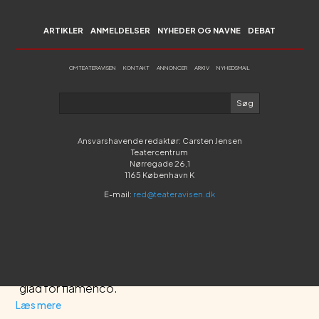
minutter i noget, der
mere er børnekoncert
ARTIKLER
ANMELDELSER
NYHEDER OG NAVNE
DEBAT
end teater.
Læs mere
OM TEATERAVISEN
KONTAKT
ANNONCER
ARKIV
NYHEDSMAIL
Ansvarshavende redaktør: Carsten Jensen
Teatercentrum
Anmeldelse
Nørregade 26,1
Teater Hund
:
1165 København K
'
Balladen om den
E-mail:
red@teateravisen.dk
løsslupne
lørdagskylling
'
Teater Hund er i topform
med den nye forestilling
om venskab og jalousi –
og om en kylling, der er
glad for flamenco.
Læs mere