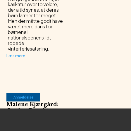
karikatur over forældre,
der altid synes, at deres
børn larmer for meget.
Men der måtte godt have
været mere dans for
børnene i
nationalscenens lidt
rodede
vinterferiesatsning.
Læs mere
Anmeldelse
Malene Kjærgård
:
'
Jorden Rundt
'
Malene Kjærgård og
hendes band når ’Jorden
Rundt’ på blot 60