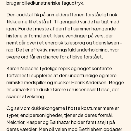
bruger billedkunstneriske fagudtryk.
Den cocktail fik på anmelderaftenen forståeligt nok
tilskuerne til et stå af. Til gengæld var de hurtigt med
igen. For det meste af den flot sammenhængende
historie er formuleret i klare vendinger på vers, der
nemt går over i et energisk talesprog og tidens løsen –
rap! Det er effektiv, meningsfuld underholdning, hvor
svære ord får en chance for at blive forstået.
Karen Nielsens tydelige replik og noget kontante
fortællestil suppleres af den underfundige og mere
mimiske medspiller og musiker Henrik Andersen. Begge
er udmærkede dukkeførere i en iscenesættelse, der
skaber afveksling.
Og selv om dukkekongerne i flotte kostumer mere er
typer, end personligheder, tjener de deres formål.
Melchior, Kasper og Balthazar holder først stejlt på
deres værdier. Men på vejen mod Bethlehem opdager