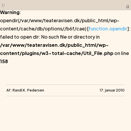
Warning
:
opendir(/var/www/teateravisen.dk/public_html/wp-
content/cache/db/options//b6f/cae) [
function.opendir
]:
failed to open dir: No such file or directory in
/var/www/teateravisen.dk/public_html/wp-
content/plugins/w3-total-cache/Util_File.php
on line
158
Af: Randi K. Pedersen
17. januar 2010