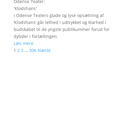
Odense Teater
:
'
Klodshans
'
I Odense Teaters glade og lyse opsætning af
’Klodshans’ går lethed i udtrykket og klarhed i
budskabet til de yngste publikummer forud for
dybder i fortællingen.
Læs mere
1
2
3
…
306
Næste