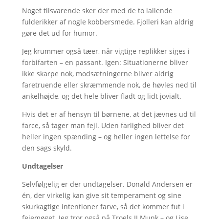
Noget tilsvarende sker der med de to lallende
fulderikker af nogle kobbersmede. Fjolleri kan aldrig
gøre det ud for humor.
Jeg krummer også tæer, når vigtige replikker siges i
forbifarten – en passant. Igen: Situationerne bliver
ikke skarpe nok, modsætningerne bliver aldrig
faretruende eller skræmmende nok, de høvles ned til
ankelhøjde, og det hele bliver fladt og lidt jovialt.
Hvis det er af hensyn til børnene, at det jævnes ud til
farce, så tager man fejl. Uden farlighed bliver det
heller ingen spænding – og heller ingen lettelse for
den sags skyld.
Undtagelser
Selvfølgelig er der undtagelser. Donald Andersen er
én, der virkelig kan give sit temperament og sine
skurkagtige intentioner farve, så det kommer fut i
fejemøget. Jeg tror også på Troels II Munk – og Lise