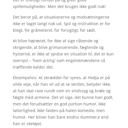
spillemuligheder. Men det bruges ikke godt nok!
Det beror på, at situationerne og modsætningerne
ikke er taget langt nok ud. Spil og instruktion er for
blegt, for gråmeleret, for forsigtigt, for sødt.
At blive højrøstet, for ikke at sige råbende og
skrigende, at blive grimasserende, fægtende og
hysterisk, er ikke at spidse en situation til, det er kun
overspil – 'ham acting' som engelskmændene så
træffende kalder det.
Eksempelvis: At skrædder-far synes, at Hodja er på
vilde veje, når han vil ud at se verden, betyder ikke,
at han skal rave rundt som en sindssyg og brøle og
fægte med armene. Det vil sige, det kunne han godt,
men det forudsætter en god portion humor, ikke
latterlighed, ikke falden-på-halen-komedie, men
humor. Her bliver han bare endnu dummer,e end
han er skeløjet.