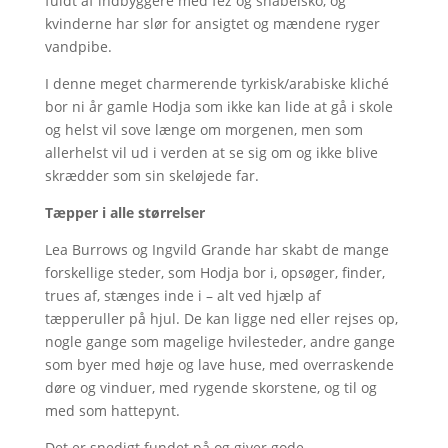
fuldt af indbyggere med fez og snabelsko, og
kvinderne har slør for ansigtet og mændene ryger
vandpibe.
I denne meget charmerende tyrkisk/arabiske kliché
bor ni år gamle Hodja som ikke kan lide at gå i skole
og helst vil sove længe om morgenen, men som
allerhelst vil ud i verden at se sig om og ikke blive
skrædder som sin skeløjede far.
Tæpper i alle størrelser
Lea Burrows og Ingvild Grande har skabt de mange
forskellige steder, som Hodja bor i, opsøger, finder,
trues af, stænges inde i – alt ved hjælp af
tæpperuller på hjul. De kan ligge ned eller rejses op,
nogle gange som magelige hvilesteder, andre gange
som byer med høje og lave huse, med overraskende
døre og vinduer, med rygende skorstene, og til og
med som hattepynt.
Det er snedigt fundet på og giver gode