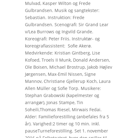
Mulvad, Kasper Wilton og Frede
Gulbrandsen. Musik og sangtekster:
Sebastian. Instruktion: Frede
Gulbrandsen. Scenografi: Sir Grand Lear
v/Lea Burrows og Ingvild Grande.
Koreografi: Peter Friis. Instruktør- og
koreografiassistent: Sofie Akerø.
Medvirkende: Kristian Gintberg, Lise
Kofoed, Troels II Munk, Donald Andersen,
Ole Boisen, Michael Brostrup, Jakob Højlev
Jørgensen, Max-Emil Nissen, Signe
Mannov, Christiane Gjellerup Koch, Laura
Allen Müller og Sofie Torp. Musikere:
Stephan Grabowski (kapelmester og
arrangør), Jonas Stampe, Tin
Soheili,Thomas Riesel, Mirwais Fedai.
Alder: Familieforestilling (anbefales fra 5
år). Varighed:2 timer og 10 min. inkl.
pauseTurneforestilling. Set 1. november
2016 på Folketeatret, hvor den spiller til