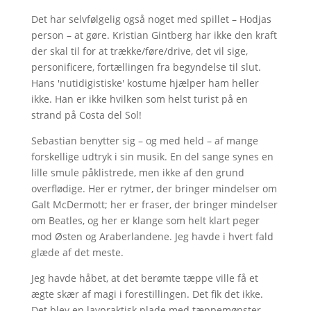
Det har selvfølgelig også noget med spillet – Hodjas
person – at gøre. Kristian Gintberg har ikke den kraft
der skal til for at trække/føre/drive, det vil sige,
personificere, fortællingen fra begyndelse til slut.
Hans 'nutidigistiske' kostume hjælper ham heller
ikke. Han er ikke hvilken som helst turist på en
strand på Costa del Sol!
Sebastian benytter sig – og med held – af mange
forskellige udtryk i sin musik. En del sange synes en
lille smule påklistrede, men ikke af den grund
overflødige. Her er rytmer, der bringer mindelser om
Galt McDermott; her er fraser, der bringer mindelser
om Beatles, og her er klange som helt klart peger
mod Østen og Araberlandene. Jeg havde i hvert fald
glæde af det meste.
Jeg havde håbet, at det berømte tæppe ville få et
ægte skær af magi i forestillingen. Det fik det ikke.
Det blev en lavpraktisk plade med tæppemønster,