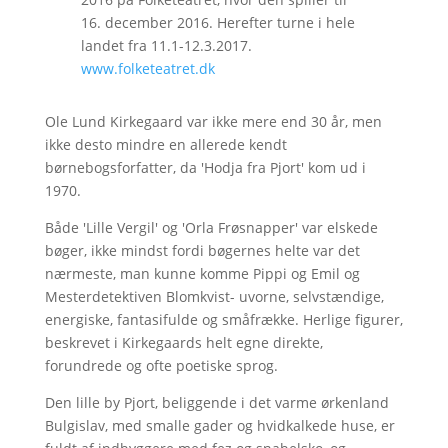
16. december 2016. Herefter turne i hele
landet fra 11.1-12.3.2017.
www.folketeatret.dk
Ole Lund Kirkegaard var ikke mere end 30 år, men
ikke desto mindre en allerede kendt
børnebogsforfatter, da 'Hodja fra Pjort' kom ud i
1970.
Både 'Lille Vergil' og 'Orla Frøsnapper' var elskede
bøger, ikke mindst fordi bøgernes helte var det
nærmeste, man kunne komme Pippi og Emil og
Mesterdetektiven Blomkvist- uvorne, selvstændige,
energiske, fantasifulde og småfrække. Herlige figurer,
beskrevet i Kirkegaards helt egne direkte,
forundrede og ofte poetiske sprog.
Den lille by Pjort, beliggende i det varme ørkenland
Bulgislav, med smalle gader og hvidkalkede huse, er