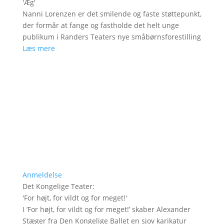
'
Æg
'
Nanni Lorenzen er det smilende og faste støttepunkt,
der formår at fange og fastholde det helt unge
publikum i Randers Teaters nye småbørnsforestilling
Læs mere
Anmeldelse
Det Kongelige Teater
:
'
For højt, for vildt og for meget!
'
I ’For højt, for vildt og for meget!’ skaber Alexander
Stæger fra Den Kongelige Ballet en sjov karikatur