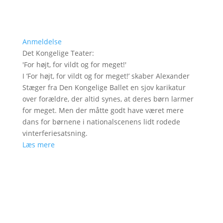
Anmeldelse
Det Kongelige Teater
:
'
For højt, for vildt og for meget!
'
I ’For højt, for vildt og for meget!’ skaber Alexander
Stæger fra Den Kongelige Ballet en sjov karikatur
over forældre, der altid synes, at deres børn larmer
for meget. Men der måtte godt have været mere
dans for børnene i nationalscenens lidt rodede
vinterferiesatsning.
Læs mere