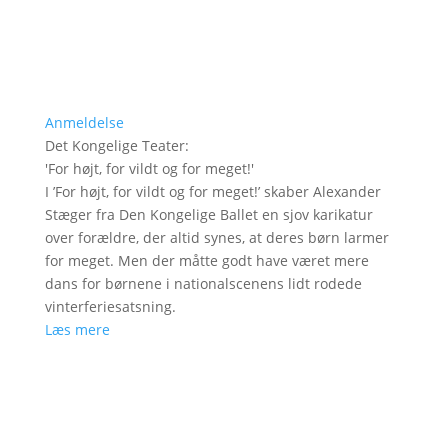
Anmeldelse
Det Kongelige Teater
:
'
For højt, for vildt og for meget!
'
I ’For højt, for vildt og for meget!’ skaber Alexander
Stæger fra Den Kongelige Ballet en sjov karikatur
over forældre, der altid synes, at deres børn larmer
for meget. Men der måtte godt have været mere
dans for børnene i nationalscenens lidt rodede
vinterferiesatsning.
Læs mere