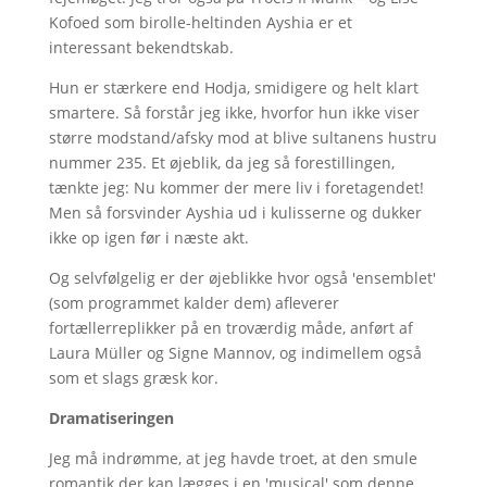
Kofoed som birolle-heltinden Ayshia er et
interessant bekendtskab.
Hun er stærkere end Hodja, smidigere og helt klart
smartere. Så forstår jeg ikke, hvorfor hun ikke viser
større modstand/afsky mod at blive sultanens hustru
nummer 235. Et øjeblik, da jeg så forestillingen,
tænkte jeg: Nu kommer der mere liv i foretagendet!
Men så forsvinder Ayshia ud i kulisserne og dukker
ikke op igen før i næste akt.
Og selvfølgelig er der øjeblikke hvor også 'ensemblet'
(som programmet kalder dem) afleverer
fortællerreplikker på en troværdig måde, anført af
Laura Müller og Signe Mannov, og indimellem også
som et slags græsk kor.
Dramatiseringen
Jeg må indrømme, at jeg havde troet, at den smule
romantik der kan lægges i en 'musical' som denne,