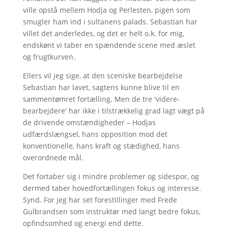
ville opstå mellem Hodja og Perlesten, pigen som
smugler ham ind i sultanens palads. Sebastian har
villet det anderledes, og det er helt o.k. for mig,
endskønt vi taber en spændende scene med æslet
og frugtkurven.
Ellers vil jeg sige, at den sceniske bearbejdelse
Sebastian har lavet, sagtens kunne blive til en
sammentømret fortælling. Men de tre 'videre-
bearbejdere' har ikke i tilstrækkelig grad lagt vægt på
de drivende omstændigheder – Hodjas
udfærdslængsel, hans opposition mod det
konventionelle, hans kraft og stædighed, hans
overordnede mål.
Det fortaber sig i mindre problemer og sidespor, og
dermed taber hovedfortællingen fokus og interesse.
Synd. For jeg har set forestillinger med Frede
Gulbrandsen som instruktør med langt bedre fokus,
opfindsomhed og energi end dette.