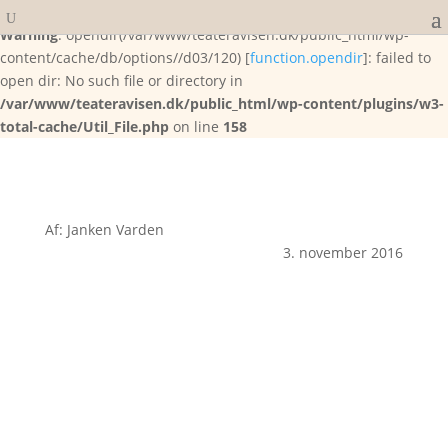
Warning
: opendir(/var/www/teateravisen.dk/public_html/wp-
content/cache/db/options//d03/120) [
function.opendir
]: failed to
open dir: No such file or directory in
/var/www/teateravisen.dk/public_html/wp-content/plugins/w3-
total-cache/Util_File.php
on line
158
Af: Janken Varden
3. november 2016