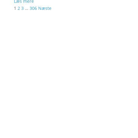
Læs mere
1
2
3
…
306
Næste