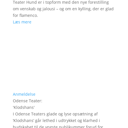
Teater Hund er i topform med den nye forestilling
om venskab og jalousi – og om en kylling, der er glad
for flamenco.
Læs mere
Anmeldelse
Odense Teater
:
'
Klodshans
'
I Odense Teaters glade og lyse opsætning af
’Klodshans’ går lethed i udtrykket og klarhed i
budskabet til de yngste publikummer forud for