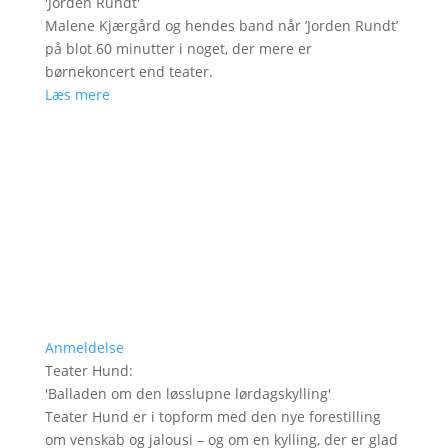
'
Jorden Rundt
'
Malene Kjærgård og hendes band når ’Jorden Rundt’
på blot 60 minutter i noget, der mere er
børnekoncert end teater.
Læs mere
Anmeldelse
Teater Hund
:
'
Balladen om den løsslupne lørdagskylling
'
Teater Hund er i topform med den nye forestilling
om venskab og jalousi – og om en kylling, der er glad