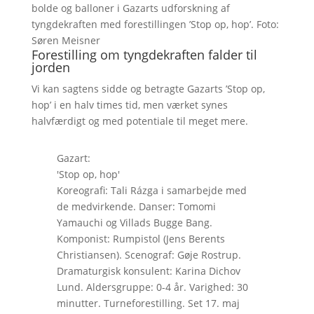
bolde og balloner i Gazarts udforskning af
tyngdekraften med forestillingen ’Stop op, hop’. Foto:
Søren Meisner
Forestilling om tyngdekraften falder til
jorden
Vi kan sagtens sidde og betragte Gazarts ’Stop op,
hop’ i en halv times tid, men værket synes
halvfærdigt og med potentiale til meget mere.
Gazart:
'Stop op, hop'
Koreografi: Tali Rázga i samarbejde med
de medvirkende. Danser: Tomomi
Yamauchi og Villads Bugge Bang.
Komponist: Rumpistol (Jens Berents
Christiansen). Scenograf: Gøje Rostrup.
Dramaturgisk konsulent: Karina Dichov
Lund. Aldersgruppe: 0-4 år. Varighed: 30
minutter. Turneforestilling. Set 17. maj