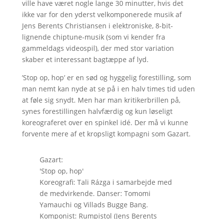
ville have været nogle lange 30 minutter, hvis det
ikke var for den yderst velkomponerede musik af
Jens Berents Christiansen i elektroniske, 8-bit-
lignende chiptune-musik (som vi kender fra
gammeldags videospil), der med stor variation
skaber et interessant bagtæppe af lyd.
’Stop op, hop’ er en sød og hyggelig forestilling, som
man nemt kan nyde at se på i en halv times tid uden
at føle sig snydt. Men har man kritikerbrillen på,
synes forestillingen halvfærdig og kun løseligt
koreograferet over en spinkel idé. Der må vi kunne
forvente mere af et kropsligt kompagni som Gazart.
Gazart:
'Stop op, hop'
Koreografi: Tali Rázga i samarbejde med
de medvirkende. Danser: Tomomi
Yamauchi og Villads Bugge Bang.
Komponist: Rumpistol (Jens Berents