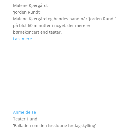
Malene Kjærgård
:
'
Jorden Rundt
'
Malene Kjærgård og hendes band når ’Jorden Rundt’
på blot 60 minutter i noget, der mere er
børnekoncert end teater.
Læs mere
Anmeldelse
Teater Hund
:
'
Balladen om den løsslupne lørdagskylling
'