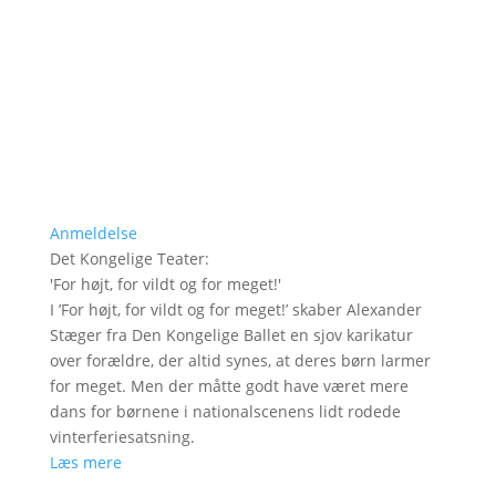
Anmeldelse
Det Kongelige Teater
:
'
For højt, for vildt og for meget!
'
I ’For højt, for vildt og for meget!’ skaber Alexander
Stæger fra Den Kongelige Ballet en sjov karikatur
over forældre, der altid synes, at deres børn larmer
for meget. Men der måtte godt have været mere
dans for børnene i nationalscenens lidt rodede
vinterferiesatsning.
Læs mere