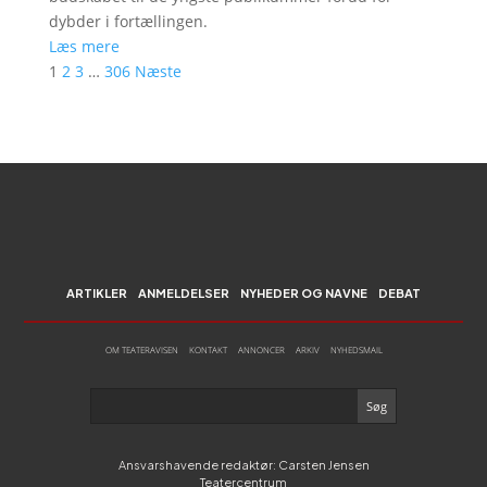
dybder i fortællingen.
Læs mere
1
2
3
…
306
Næste
ARTIKLER
ANMELDELSER
NYHEDER OG NAVNE
DEBAT
OM TEATERAVISEN
KONTAKT
ANNONCER
ARKIV
NYHEDSMAIL
Ansvarshavende redaktør: Carsten Jensen
Teatercentrum