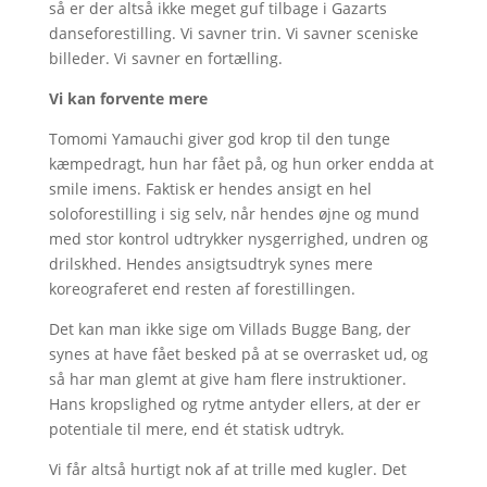
så er der altså ikke meget guf tilbage i Gazarts
danseforestilling. Vi savner trin. Vi savner sceniske
billeder. Vi savner en fortælling.
Vi kan forvente mere
Tomomi Yamauchi giver god krop til den tunge
kæmpedragt, hun har fået på, og hun orker endda at
smile imens. Faktisk er hendes ansigt en hel
soloforestilling i sig selv, når hendes øjne og mund
med stor kontrol udtrykker nysgerrighed, undren og
drilskhed. Hendes ansigtsudtryk synes mere
koreograferet end resten af forestillingen.
Det kan man ikke sige om Villads Bugge Bang, der
synes at have fået besked på at se overrasket ud, og
så har man glemt at give ham flere instruktioner.
Hans kropslighed og rytme antyder ellers, at der er
potentiale til mere, end ét statisk udtryk.
Vi får altså hurtigt nok af at trille med kugler. Det