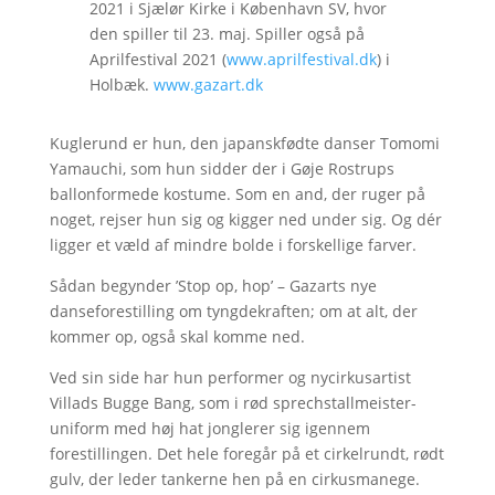
2021 i Sjælør Kirke i København SV, hvor
den spiller til 23. maj. Spiller også på
Aprilfestival 2021 (
www.aprilfestival.dk
) i
Holbæk.
www.gazart.dk
Kuglerund er hun, den japanskfødte danser Tomomi
Yamauchi, som hun sidder der i Gøje Rostrups
ballonformede kostume. Som en and, der ruger på
noget, rejser hun sig og kigger ned under sig. Og dér
ligger et væld af mindre bolde i forskellige farver.
Sådan begynder ’Stop op, hop’ – Gazarts nye
danseforestilling om tyngdekraften; om at alt, der
kommer op, også skal komme ned.
Ved sin side har hun performer og nycirkusartist
Villads Bugge Bang, som i rød sprechstallmeister-
uniform med høj hat jonglerer sig igennem
forestillingen. Det hele foregår på et cirkelrundt, rødt
gulv, der leder tankerne hen på en cirkusmanege.