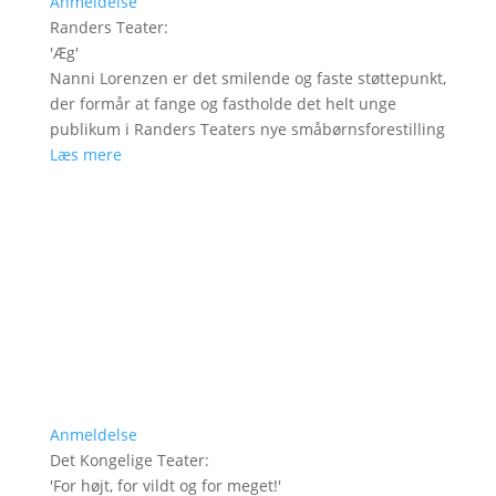
Anmeldelse
Randers Teater
:
'
Æg
'
Nanni Lorenzen er det smilende og faste støttepunkt,
der formår at fange og fastholde det helt unge
publikum i Randers Teaters nye småbørnsforestilling
Læs mere
Anmeldelse
Det Kongelige Teater
:
'
For højt, for vildt og for meget!
'