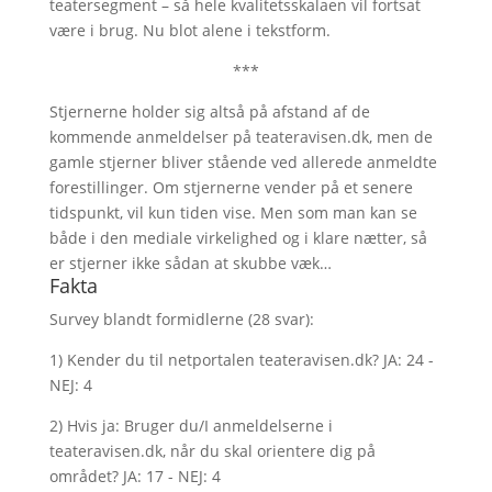
teatersegment – så hele kvalitetsskalaen vil fortsat
være i brug. Nu blot alene i tekstform.
***
Stjernerne holder sig altså på afstand af de
kommende anmeldelser på teateravisen.dk, men de
gamle stjerner bliver stående ved allerede anmeldte
forestillinger. Om stjernerne vender på et senere
tidspunkt, vil kun tiden vise. Men som man kan se
både i den mediale virkelighed og i klare nætter, så
er stjerner ikke sådan at skubbe væk…
Fakta
Survey blandt formidlerne (28 svar):
1) Kender du til netportalen teateravisen.dk? JA: 24 -
NEJ: 4
2) Hvis ja: Bruger du/I anmeldelserne i
teateravisen.dk, når du skal orientere dig på
området? JA: 17 - NEJ: 4