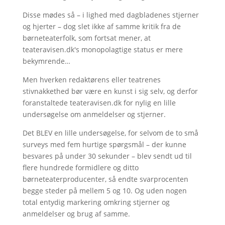
Disse mødes så – i lighed med dagbladenes stjerner
og hjerter – dog slet ikke af samme kritik fra de
børneteaterfolk, som fortsat mener, at
teateravisen.dk's monopolagtige status er mere
bekymrende…
Men hverken redaktørens eller teatrenes
stivnakkethed bør være en kunst i sig selv, og derfor
foranstaltede teateravisen.dk for nylig en lille
undersøgelse om anmeldelser og stjerner.
Det BLEV en lille undersøgelse, for selvom de to små
surveys med fem hurtige spørgsmål – der kunne
besvares på under 30 sekunder – blev sendt ud til
flere hundrede formidlere og ditto
børneteaterproducenter, så endte svarprocenten
begge steder på mellem 5 og 10. Og uden nogen
total entydig markering omkring stjerner og
anmeldelser og brug af samme.