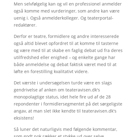
Men selvfølgelig kan og vil en professionel anmelder
også komme med vurderinger, som andre kan være
uenig i. Også anmelderkolleger. Og teaterportal-
redaktører.
Derfor er teatre, formidlere og andre interesserede
også altid blevet opfordret til at komme til tasterne
og være med til at skabe en faglig debat ud fra deres
utilfredshed eller enighed – og enkelte gange har
både anmeldelse og debat faktisk været med til at
løfte en forestilling kvalitativt videre.
Det værste i undersøgelsen turde være en slags
gendrivelse af anken om teateravisen.dk's
monopolagtige status, idet hele fire ud af de 28
repondenter i formidlersegmentet på det sørgeligste
angav, at man slet ikke kendte til teateravisen.dk's
eksistens!
Så luner det naturligvis med følgende kommentar,
som godt nok rækker et stykke ud over selve