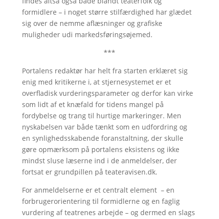
findes altså også både blandt teaterfolk og
formidlere – i noget større stilfærdighed har glædet
sig over de nemme aflæsninger og grafiske
muligheder udi markedsføringsøjemed.
***
Portalens redaktør har helt fra starten erklæret sig
enig med kritikerne i, at stjernesystemet er et
overfladisk vurderingsparameter og derfor kan virke
som lidt af et knæfald for tidens mangel på
fordybelse og trang til hurtige markeringer. Men
nyskabelsen var både tænkt som en udfordring og
en synlighedsskabende foranstaltning, der skulle
gøre opmærksom på portalens eksistens og ikke
mindst sluse læserne ind i de anmeldelser, der
fortsat er grundpillen på teateravisen.dk.
For anmeldelserne er et centralt element – en
forbrugerorientering til formidlerne og en faglig
vurdering af teatrenes arbejde – og dermed en slags