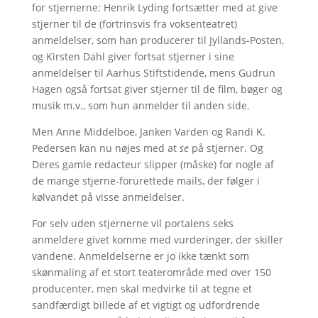
for stjernerne: Henrik Lyding fortsætter med at give
stjerner til de (fortrinsvis fra voksenteatret)
anmeldelser, som han producerer til Jyllands-Posten,
og Kirsten Dahl giver fortsat stjerner i sine
anmeldelser til Aarhus Stiftstidende, mens Gudrun
Hagen også fortsat giver stjerner til de film, bøger og
musik m.v., som hun anmelder til anden side.
Men Anne Middelboe, Janken Varden og Randi K.
Pedersen kan nu nøjes med at
se
på stjerner. Og
Deres gamle redacteur slipper (måske) for nogle af
de mange stjerne-forurettede mails, der følger i
kølvandet på visse anmeldelser.
For selv uden stjernerne vil portalens seks
anmeldere givet komme med vurderinger, der skiller
vandene. Anmeldelserne er jo ikke tænkt som
skønmaling af et stort teaterområde med over 150
producenter, men skal medvirke til at tegne et
sandfærdigt billede af et vigtigt og udfordrende