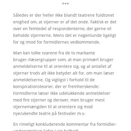
***
Således er der heller ikke blandt teatrene fuldtonet
enighed om, at stjerner er af det onde. Faktisk er det
over en femtedel af respondenterne, der gerne vil
beholde stjernerne. Mens det er nogenlunde ligeligt
for og imod for formidlernes vedkommende.
Man kan tolke svarene fra de to markante
bruger-/læsergrupper som, at man primært bruger
anmeldelserne til at orientere sig, og at antallet af
stjerner trods alt ikke betyder alt for, om man læser
anmeldelserne. Og vigtigst i forhold til de
konspirationsteorier, der er fremherskende:
Formidlerne læser ikke udelukkende anmeldelser
med fire stjerner og derover, men bruger mest
stjernemængden til at orientere sig mod
nye/ukendte teatre på festivaler m.v.
En rimeligt konkluderende kommentar fra formidler-
undersøgelsen lyder i sin helhed: