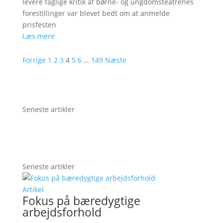
levere faglige kritik af børne- og ungdomsteatrenes
forestillinger var blevet bedt om at anmelde
prisfesten
Læs mere
Forrige
1
2
3
4
5
6
…
149
Næste
Seneste artikler
Seneste artikler
Artikel
Fokus på bæredygtige
arbejdsforhold