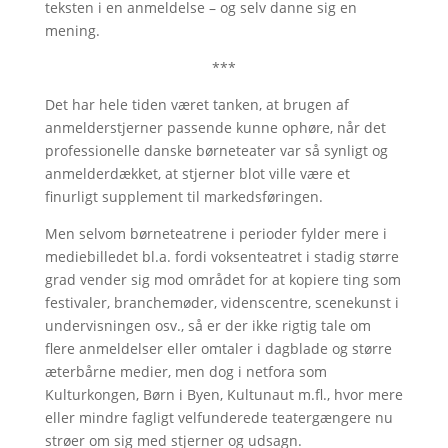
teksten i en anmeldelse – og selv danne sig en
mening.
***
Det har hele tiden været tanken, at brugen af
anmelderstjerner passende kunne ophøre, når det
professionelle danske børneteater var så synligt og
anmelderdækket, at stjerner blot ville være et
finurligt supplement til markedsføringen.
Men selvom børneteatrene i perioder fylder mere i
mediebilledet bl.a. fordi voksenteatret i stadig større
grad vender sig mod området for at kopiere ting som
festivaler, branchemøder, videnscentre, scenekunst i
undervisningen osv., så er der ikke rigtig tale om
flere anmeldelser eller omtaler i dagblade og større
æterbårne medier, men dog i netfora som
Kulturkongen, Børn i Byen, Kultunaut m.fl., hvor mere
eller mindre fagligt velfunderede teatergængere nu
strøer om sig med stjerner og udsagn.