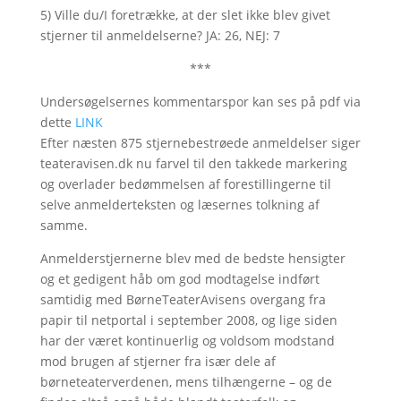
5) Ville du/I foretrække, at der slet ikke blev givet
stjerner til anmeldelserne? JA: 26, NEJ: 7
***
Undersøgelsernes kommentarspor kan ses på pdf via
dette
LINK
Efter næsten 875 stjernebestrøede anmeldelser siger
teateravisen.dk nu farvel til den takkede markering
og overlader bedømmelsen af forestillingerne til
selve anmelderteksten og læsernes tolkning af
samme.
Anmelderstjernerne blev med de bedste hensigter
og et gedigent håb om god modtagelse indført
samtidig med BørneTeaterAvisens overgang fra
papir til netportal i september 2008, og lige siden
har der været kontinuerlig og voldsom modstand
mod brugen af stjerner fra især dele af
børneteaterverdenen, mens tilhængerne – og de