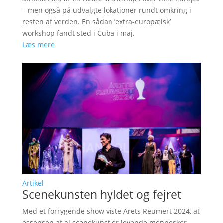
– men også på udvalgte lokationer rundt omkring i
resten af verden. En sådan ’extra-europæisk’
workshop fandt sted i Cuba i maj.
Læs mere
Artikel
Scenekunsten hyldet og fejret
Med et forrygende show viste Årets Reumert 2024, at
essensen af al scenekunst er levende mennesker.