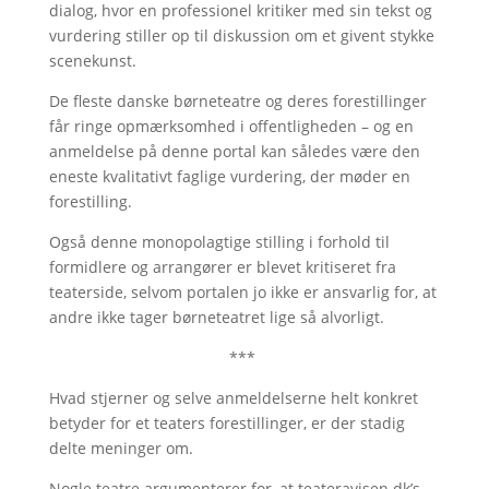
dialog, hvor en professionel kritiker med sin tekst og
vurdering stiller op til diskussion om et givent stykke
scenekunst.
De fleste danske børneteatre og deres forestillinger
får ringe opmærksomhed i offentligheden – og en
anmeldelse på denne portal kan således være den
eneste kvalitativt faglige vurdering, der møder en
forestilling.
Også denne monopolagtige stilling i forhold til
formidlere og arrangører er blevet kritiseret fra
teaterside, selvom portalen jo ikke er ansvarlig for, at
andre ikke tager børneteatret lige så alvorligt.
***
Hvad stjerner og selve anmeldelserne helt konkret
betyder for et teaters forestillinger, er der stadig
delte meninger om.
Nogle teatre argumenterer for, at teateravisen.dk’s