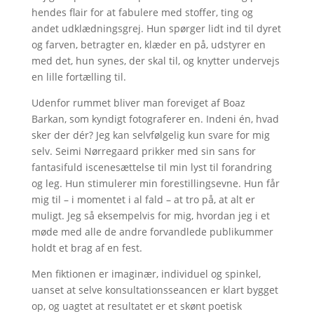
hendes flair for at fabulere med stoffer, ting og
andet udklædningsgrej. Hun spørger lidt ind til dyret
og farven, betragter en, klæder en på, udstyrer en
med det, hun synes, der skal til, og knytter undervejs
en lille fortælling til.
Udenfor rummet bliver man foreviget af Boaz
Barkan, som kyndigt fotograferer en. Indeni én, hvad
sker der dér? Jeg kan selvfølgelig kun svare for mig
selv. Seimi Nørregaard prikker med sin sans for
fantasifuld iscenesættelse til min lyst til forandring
og leg. Hun stimulerer min forestillingsevne. Hun får
mig til – i momentet i al fald – at tro på, at alt er
muligt. Jeg så eksempelvis for mig, hvordan jeg i et
møde med alle de andre forvandlede publikummer
holdt et brag af en fest.
Men fiktionen er imaginær, individuel og spinkel,
uanset at selve konsultationsseancen er klart bygget
op, og uagtet at resultatet er et skønt poetisk