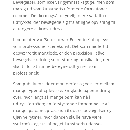
Bevægelser, som ikke var gymnastikagtige, men som
tog sig ud som kunstnerisk formede formationer i
rummet. Der kom også betydelig mere variation i
udtrykket, der bevægede sig fra at ligne opvisning til
at tangere et kunstudtryk.
I momenter var ’Superpower Ensemble’ at opleve
som professionel scenekunst. Det som imidlertid
desværre tit manglede, er den præcision i såvel
bevægelsesretning som rytmik og musikalitet, der
skal til for at kunne betegne udtrykket som
professionelt.
Som publikum sidder man derfor og veksler mellem
mange typer af oplevelse: En glæde og beundring
over, hvor langt så mange børn kan nå i
udtryksformåen; en forstyrrende fornemmelse af
mangel på dansepræcision (fx uens bevægelser og
ujævne rytmer, hvor dansen skulle have være
synkron) – og sus af noget kunstnerisk danse-