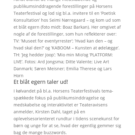
publikumsinddragende forestillinger på Horsens
Teaterfestival og lod sig bl.a. invitere til en ’Poetisk
Konsultation’ hos Seimi Nørregaard – og kom ud som
et blåt egern (foto midt: Boaz Barkan). Her omgivet af
nogle af de forestillinger, som hun reflekterer over:
TV: ’Museet for eventyrrester’; ’Hvad kan den – og
hvad skal den?’ og ’KABOOM – Kunsten at ødelægge’.
TH: ’Jeg hedder Joop’; ’Mio min Mio’og ’PLATFORM:
LIVE’. Fotos: Ard Jongsma; Ditte Valente; Live Art
Danmark; Søren Meisner; Emilia Therese og Lars
Horn
Et blåt egern taler ud!
I kølvandet på bl.a. Horsens Teaterfestivals tema-
spækkede fokus på publikumsinddragelse og
medskabelse og interaktivitet er Teateravisens
anmelder, Kirsten Dahl, taget på en
oplevelsesorienteret rundtur i tidens scenekunst for
børn og unge for at se, hvad der egentlig gemmer sig
bag de mange buzzwords.