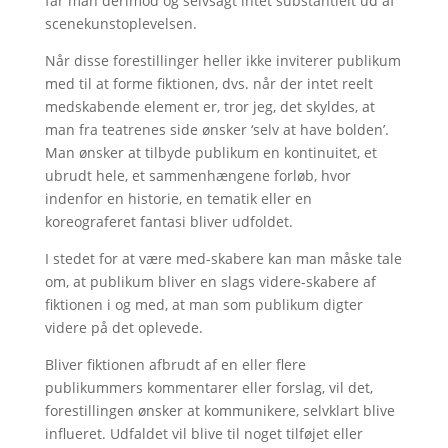
får man derimod og selvsagt intet substantielt ud af
scenekunstoplevelsen.
Når disse forestillinger heller ikke inviterer publikum
med til at forme fiktionen, dvs. når der intet reelt
medskabende element er, tror jeg, det skyldes, at
man fra teatrenes side ønsker ‘selv at have bolden’.
Man ønsker at tilbyde publikum en kontinuitet, et
ubrudt hele, et sammenhængene forløb, hvor
indenfor en historie, en tematik eller en
koreograferet fantasi bliver udfoldet.
I stedet for at være med-skabere kan man måske tale
om, at publikum bliver en slags videre-skabere af
fiktionen i og med, at man som publikum digter
videre på det oplevede.
Bliver fiktionen afbrudt af en eller flere
publikummers kommentarer eller forslag, vil det,
forestillingen ønsker at kommunikere, selvklart blive
influeret. Udfaldet vil blive til noget tilføjet eller