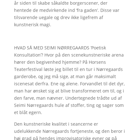
år siden til skabe såkaldte borgerscener, der
hentede de medvirkende ind ‘fra gaden’. Disse var
tilsvarende uegale og drev ikke ligefrem af
kunstnerisk magi.
HVAD SÅ MED SEIMI NØRREGAARDS ’Poetisk
Konsultation’? Hvor på den scenekunstneriske arena
hører den begivenhed hjemme? På Horsens
Teaterfestival løste jeg billet til en tur i Nørregaards
garderobe, og jeg må sige, at man går maksimalt
iscenesat derfra. Ene og alene. Forvandlet til det dyr,
man har ønsket sig at blive transformeret om til, og i
den farve, man nævner. Undertegnede trådte ud af
Seimi Nørregaards hule af stoffer, ting og sager som
et blåt egern.
Den kunstneriske kvalitet i seancerne er
udelukkende Nørregaards fortjeneste, og den beror i
høj grad på hendes improvisatoriske evner og på