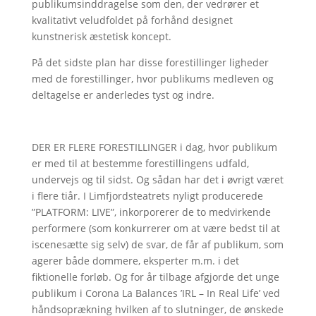
publikumsinddragelse som den, der vedrører et
kvalitativt veludfoldet på forhånd designet
kunstnerisk æstetisk koncept.
På det sidste plan har disse forestillinger ligheder
med de forestillinger, hvor publikums medleven og
deltagelse er anderledes tyst og indre.
DER ER FLERE FORESTILLINGER i dag, hvor publikum
er med til at bestemme forestillingens udfald,
undervejs og til sidst. Og sådan har det i øvrigt været
i flere tiår. I Limfjordsteatrets nyligt producerede
”PLATFORM: LIVE”, inkorporerer de to medvirkende
performere (som konkurrerer om at være bedst til at
iscenesætte sig selv) de svar, de får af publikum, som
agerer både dommere, eksperter m.m. i det
fiktionelle forløb. Og for år tilbage afgjorde det unge
publikum i Corona La Balances ’IRL – In Real Life’ ved
håndsoprækning hvilken af to slutninger, de ønskede