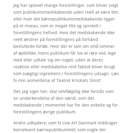
Jeg har oplevet mange forestillinger, som bliver solgt
som publikumsmedskabende uden reelt at være det,
eller hvor det børnepublikumsmedskabende ligger
på et niveau, som er meget lille og spinkelt i
forestillingens helhed. Hvor det medskabende ikke
reelt ændrer på forestillingens på forhånd
besluttede forløb. Hvor der er tale om små lommer
af øjeblikke, mens publikum får lov at røre ved, lege
med eller udtale sig om noget, uden at deres
reaktion eller medskabelse rent faktisk bliver brugt
som (vægtig) ingrediens i forestillingens udsagn. Læs
fx min anmeldelse af Teatret KrisKats ’Gnist’.
Det, jeg siger her, skal selvfølgelig ikke forstås som
en underkendelse af den værdi, som det
medskabende i momentet har for den enkelte og for
forestillingens øvrige publikum.
Andre udbydere, som fx Live Art Danmark inddrager
konsekvent børnepublikummet, som nogle der