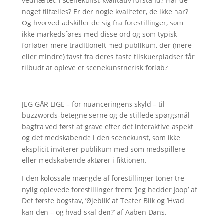
vedhæftet, i scenekunst-kvalitativ forstand? Har de
noget tilfælles? Er der nogle kvaliteter, de ikke har?
Og hvorved adskiller de sig fra forestillinger, som
ikke markedsføres med disse ord og som typisk
forløber mere traditionelt med publikum, der (mere
eller mindre) tavst fra deres faste tilskuerpladser får
tilbudt at opleve et scenekunstnerisk forløb?
JEG GÅR LIGE – for nuanceringens skyld – til
buzzwords-betegnelserne og de stillede spørgsmål
bagfra ved først at grave efter det interaktive aspekt
og det medskabende i den scenekunst, som ikke
eksplicit inviterer publikum med som medspillere
eller medskabende aktører i fiktionen.
I den kolossale mængde af forestillinger toner tre
nylig oplevede forestillinger frem: ’Jeg hedder Joop’ af
Det første bogstav, ’Øjeblik’ af Teater Blik og ’Hvad
kan den – og hvad skal den?’ af Aaben Dans.