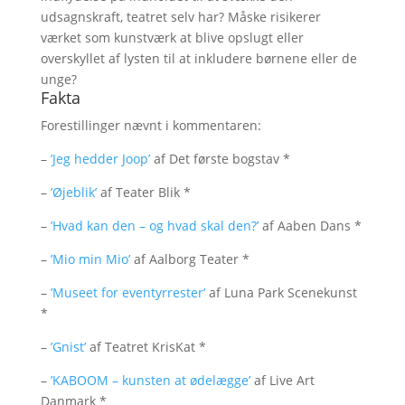
udsagnskraft, teatret selv har? Måske risikerer
værket som kunstværk at blive opslugt eller
overskyllet af lysten til at inkludere børnene eller de
unge?
Fakta
Forestillinger nævnt i kommentaren:
–
’Jeg hedder Joop’
af Det første bogstav *
–
’Øjeblik’
af Teater Blik *
–
’Hvad kan den – og hvad skal den?’
af Aaben Dans *
–
’Mio min Mio’
af Aalborg Teater *
–
’Museet for eventyrrester’
af Luna Park Scenekunst
*
–
’Gnist’
af Teatret KrisKat *
–
’KABOOM – kunsten at ødelægge’
af Live Art
Danmark *