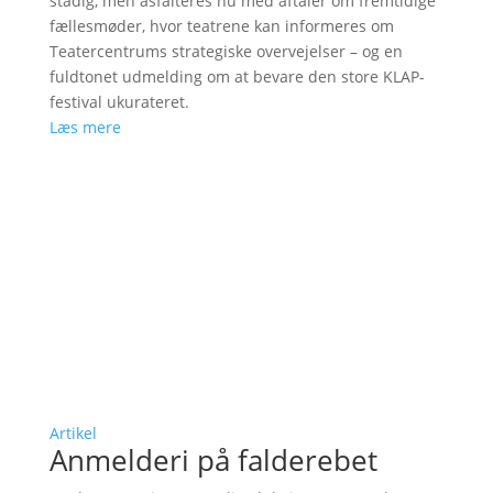
stadig, men asfalteres nu med aftaler om fremtidige
fællesmøder, hvor teatrene kan informeres om
Teatercentrums strategiske overvejelser – og en
fuldtonet udmelding om at bevare den store KLAP-
festival ukurateret.
Læs mere
Artikel
Anmelderi på falderebet