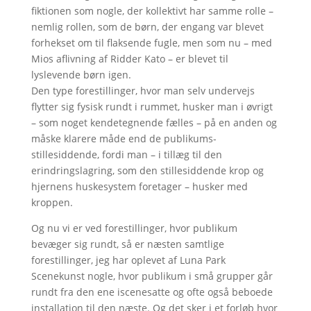
fiktionen som nogle, der kollektivt har samme rolle –
nemlig rollen, som de børn, der engang var blevet
forhekset om til flaksende fugle, men som nu – med
Mios aflivning af Ridder Kato – er blevet til
lyslevende børn igen.
Den type forestillinger, hvor man selv undervejs
flytter sig fysisk rundt i rummet, husker man i øvrigt
– som noget kendetegnende fælles – på en anden og
måske klarere måde end de publikums-
stillesiddende, fordi man – i tillæg til den
erindringslagring, som den stillesiddende krop og
hjernens huskesystem foretager – husker med
kroppen.
Og nu vi er ved forestillinger, hvor publikum
bevæger sig rundt, så er næsten samtlige
forestillinger, jeg har oplevet af Luna Park
Scenekunst nogle, hvor publikum i små grupper går
rundt fra den ene iscenesatte og ofte også beboede
installation til den næste. Og det sker i et forløb hvor