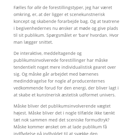
Fælles for
alle
de forestillingstyper, jeg har været
omkring, er, at der ligger et scenekunstnerisk
koncept og skabende forarbejde bag. Og at teatrene
i begivenhedernes nu ønsker at møde og give plads
til sit publikum. Spørgsmålet er ‘bare’ hvordan. Hvor
man lægger snittet.
De interaktive, meddeltagende og
publikumsinvolverede forestillinger har måske
tendentielt noget mere individualistisk gearet over
sig. Og måske går arbejdet med børnenes
medinddragelse for nogle af producenternes
vedkommende forud for den energi, der bliver lagt i
at skabe et kunstnerisk æstetisk udformet univers.
Måske bliver det publikumsinvolverende vægtet
højest. Måske bliver det i nogle tilfælde ikke tænkt
tæt nok sammen med det sceniske formudtryk?
Måske kommer ønsket om at lade publikum få
indflydelse på indholdet til at svække den