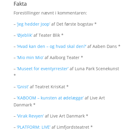
Fakta
Forestillinger nævnt i kommentaren:
–
’Jeg hedder Joop’
af Det første bogstav *
–
’Øjeblik’
af Teater Blik *
–
’Hvad kan den – og hvad skal den?’
af Aaben Dans *
–
’Mio min Mio’
af Aalborg Teater *
–
’Museet for eventyrrester’
af Luna Park Scenekunst
*
–
’Gnist’
af Teatret KrisKat *
–
’KABOOM – kunsten at ødelægge’
af Live Art
Danmark *
–
’Virak Revyen’
af Live Art Danmark *
–
’PLATFORM: LIVE’
af Limfjordsteatret *