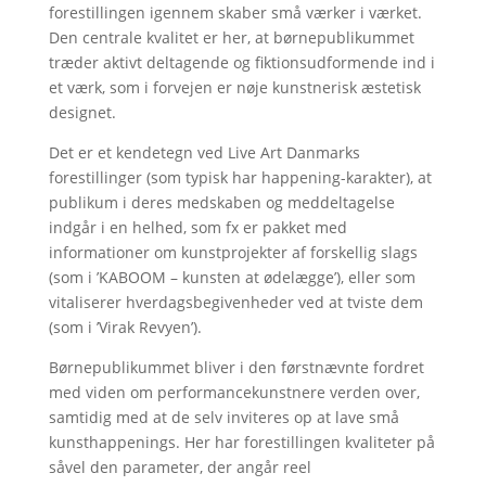
forestillingen igennem skaber små værker i værket.
Den centrale kvalitet er her, at børnepublikummet
træder aktivt deltagende og fiktionsudformende ind i
et værk, som i forvejen er nøje kunstnerisk æstetisk
designet.
Det er et kendetegn ved Live Art Danmarks
forestillinger (som typisk har happening-karakter), at
publikum i deres medskaben og meddeltagelse
indgår i en helhed, som fx er pakket med
informationer om kunstprojekter af forskellig slags
(som i ’KABOOM – kunsten at ødelægge’), eller som
vitaliserer hverdagsbegivenheder ved at tviste dem
(som i ’Virak Revyen’).
Børnepublikummet bliver i den førstnævnte fordret
med viden om performancekunstnere verden over,
samtidig med at de selv inviteres op at lave små
kunsthappenings. Her har forestillingen kvaliteter på
såvel den parameter, der angår reel