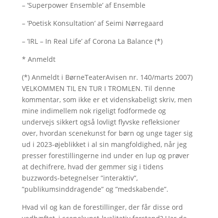
– ’Superpower Ensemble’ af Ensemble
– ’Poetisk Konsultation’ af Seimi Nørregaard
– ’IRL – In Real Life’ af Corona La Balance (*)
* Anmeldt
(*) Anmeldt i BørneTeaterAvisen nr. 140/marts 2007)
VELKOMMEN TIL EN TUR I TROMLEN. Til denne
kommentar, som ikke er et videnskabeligt skriv, men
mine indimellem nok rigeligt fodformede og
undervejs sikkert også lovligt flyvske refleksioner
over, hvordan scenekunst for børn og unge tager sig
ud i 2023-øjeblikket i al sin mangfoldighed, når jeg
presser forestillingerne ind under en lup og prøver
at dechifrere, hvad der gemmer sig i tidens
buzzwords-betegnelser ”interaktiv”,
”publikumsinddragende” og ”medskabende”.
Hvad vil og kan de forestillinger, der får disse ord