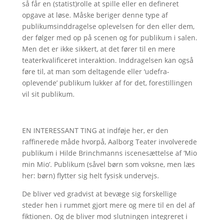
så får en (statist)rolle at spille eller en defineret
opgave at løse. Måske beriger denne type af
publikumsinddragelse oplevelsen for den eller dem,
der følger med op på scenen og for publikum i salen.
Men det er ikke sikkert, at det fører til en mere
teaterkvalificeret interaktion. Inddragelsen kan også
føre til, at man som deltagende eller ‘udefra-
oplevende’ publikum lukker af for det, forestillingen
vil sit publikum.
EN INTERESSANT TING at indføje her, er den
raffinerede måde hvorpå, Aalborg Teater involverede
publikum i Hilde Brinchmanns iscenesættelse af ’Mio
min Mio’. Publikum (såvel børn som voksne, men læs
her: børn) flytter sig helt fysisk undervejs.
De bliver ved gradvist at bevæge sig forskellige
steder hen i rummet gjort mere og mere til en del af
fiktionen. Og de bliver mod slutningen integreret i