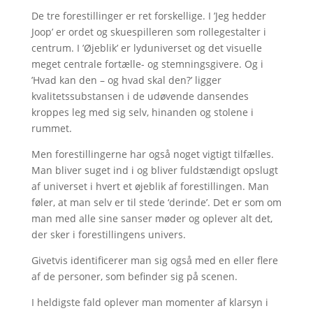
De tre forestillinger er ret forskellige. I ’Jeg hedder
Joop’ er ordet og skuespilleren som rollegestalter i
centrum. I ’Øjeblik’ er lyduniverset og det visuelle
meget centrale fortælle- og stemningsgivere. Og i
’Hvad kan den – og hvad skal den?’ ligger
kvalitetssubstansen i de udøvende dansendes
kroppes leg med sig selv, hinanden og stolene i
rummet.
Men forestillingerne har også noget vigtigt tilfælles.
Man bliver suget ind i og bliver fuldstændigt opslugt
af universet i hvert et øjeblik af forestillingen. Man
føler, at man selv er til stede ‘derinde’. Det er som om
man med alle sine sanser møder og oplever alt det,
der sker i forestillingens univers.
Givetvis identificerer man sig også med en eller flere
af de personer, som befinder sig på scenen.
I heldigste fald oplever man momenter af klarsyn i