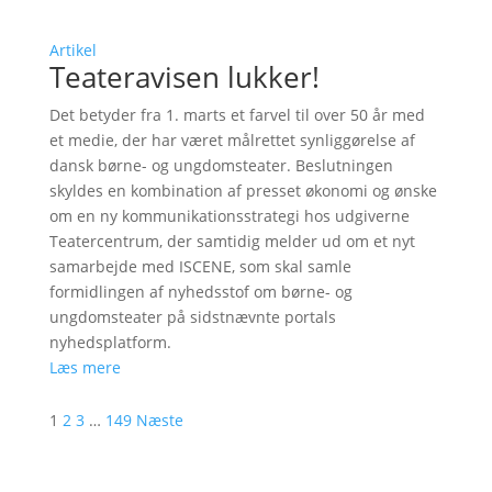
Artikel
Teateravisen lukker!
Det betyder fra 1. marts et farvel til over 50 år med
et medie, der har været målrettet synliggørelse af
dansk børne- og ungdomsteater. Beslutningen
skyldes en kombination af presset økonomi og ønske
om en ny kommunikationsstrategi hos udgiverne
Teatercentrum, der samtidig melder ud om et nyt
samarbejde med ISCENE, som skal samle
formidlingen af nyhedsstof om børne- og
ungdomsteater på sidstnævnte portals
nyhedsplatform.
Læs mere
1
2
3
…
149
Næste