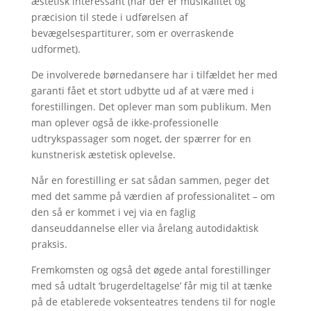
æstetisk interessant (når der er musikalitet og
præcision til stede i udførelsen af
bevægelsespartiturer, som er overraskende
udformet).
De involverede børnedansere har i tilfældet her med
garanti fået et stort udbytte ud af at være med i
forestillingen. Det oplever man som publikum. Men
man oplever også de ikke-professionelle
udtrykspassager som noget, der spærrer for en
kunstnerisk æstetisk oplevelse.
Når en forestilling er sat sådan sammen, peger det
med det samme på værdien af professionalitet – om
den så er kommet i vej via en faglig
danseuddannelse eller via årelang autodidaktisk
praksis.
Fremkomsten og også det øgede antal forestillinger
med så udtalt ‘brugerdeltagelse’ får mig til at tænke
på de etablerede voksenteatres tendens til for nogle