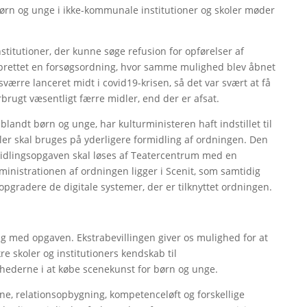
e børn og unge i ikke-kommunale institutioner og skoler møder
titutioner, der kunne søge refusion for opførelser af
oprettet en forsøgsordning, hvor samme mulighed blev åbnet
sværre lanceret midt i covid19-krisen, så det var svært at få
orbrugt væsentligt færre midler, end der er afsat.
landt børn og unge, har kulturministeren haft indstillet til
ler skal bruges på yderligere formidling af ordningen. Den
rmidlingsopgaven skal løses af Teatercentrum med en
dministrationen af ordningen ligger i Scenit, som samtidig
at opgradere de digitale systemer, der er tilknyttet ordningen.
g med opgaven. Ekstrabevillingen giver os mulighed for at
re skoler og institutioners kendskab til
hederne i at købe scenekunst for børn og unge.
e, relationsopbygning, kompetenceløft og forskellige