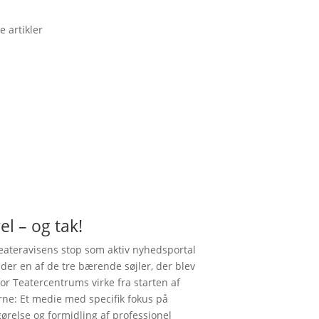
e artikler
el – og tak!
ateravisens stop som aktiv nyhedsportal
nder en af de tre bærende søjler, der blev
for Teatercentrums virke fra starten af
rne: Et medie med specifik fokus på
gørelse og formidling af professionel