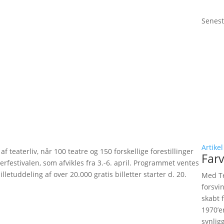
Senest
Artikel
 teaterliv, når 100 teatre og 150 forskellige forestillinger
Farv
estivalen, som afvikles fra 3.-6. april. Programmet ventes
lletuddeling af over 20.000 gratis billetter starter d. 20.
Med Te
forsvi
skabt 
1970’e
synlig