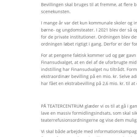
Bevillingen skal bruges til at fremme, at fler
scenekunsten.
I mange år var det kun kommunale skoler og ins
børne- og ungdomsteater. I 2021 blev der så 
for de private institutioner. Ordningen blev de
ordningen løbet rigtigt i gang. Derfor er der f
For at pengene faktisk kommer ud og gør gavn b
Finansudvalget, at en del af de uforbrugte mid
indstilling har Finansudvalget nu tiltrådt. Fo
ekstraordinær bevilling på en mio. kr. Selve a
har fået en ekstrabevilling på 2,6 mio. kr. til 
PÅ TEATERCENTRUM glæder vi os til at gå i gan
lave en massiv formidlingsindsats, som skal sik
teaterrefusionsordningerne og vise dem mulig
Vi skal både arbejde med informationskampagn