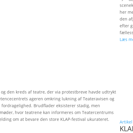
scenek
her me
den a
efter 
fælles
Læs m
g den kreds af teatre, der via protestbreve havde udtrykt
etencecentrets ageren omkring lukning af Teateravisen og
 i fordragelighed. Brudflader eksisterer stadig, men
esmøder, hvor teatrene kan informeres om Teatercentrums
elding om at bevare den store KLAP-festival ukurateret.
Artikel
KLAP