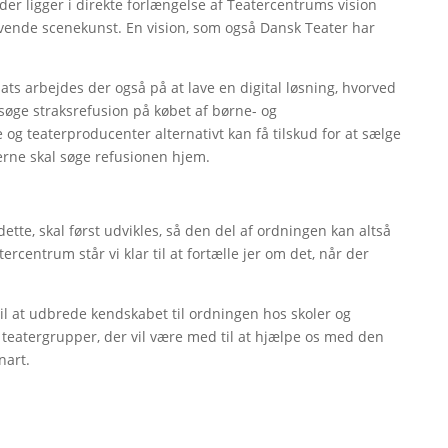
 der ligger i direkte forlængelse af Teatercentrums vision
 levende scenekunst. En vision, som også Dansk Teater har
ats arbejdes der også på at lave en digital løsning, hvorved
n søge straksrefusion på købet af børne- og
 og teaterproducenter alternativt kan få tilskud for at sælge
kolerne skal søge refusionen hjem.
te, skal først udvikles, så den del af ordningen kan altså
centrum står vi klar til at fortælle jer om det, når der
 til at udbrede kendskabet til ordningen hos skoler og
og teatergrupper, der vil være med til at hjælpe os med den
nart.