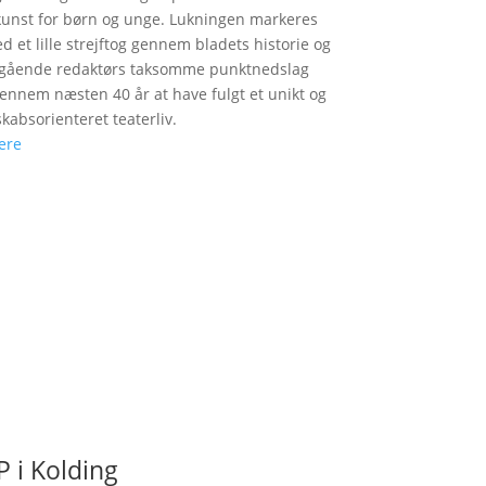
unst for børn og unge. Lukningen markeres
d et lille strejftog gennem bladets historie og
fgående redaktørs taksomme punktnedslag
gennem næsten 40 år at have fulgt et unikt og
skabsorienteret teaterliv.
ere
 i Kolding