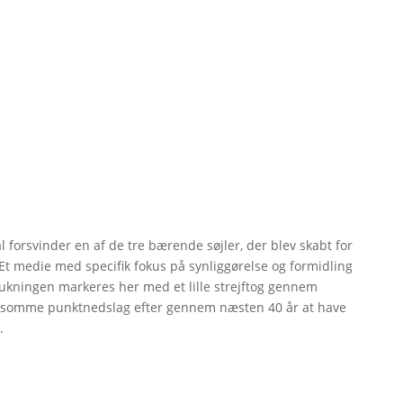
forsvinder en af de tre bærende søjler, der blev skabt for
 Et medie med specifik fokus på synliggørelse og formidling
Lukningen markeres her med et lille strejftog gennem
taksomme punktnedslag efter gennem næsten 40 år at have
.