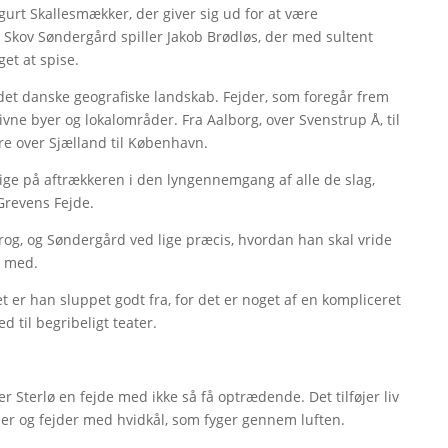
gurt Skallesmækker, der giver sig ud for at være
Skov Søndergård spiller Jakob Brødløs, der med sultent
get at spise.
t danske geografiske landskab. Fejder, som foregår frem
givne byer og lokalområder. Fra Aalborg, over Svenstrup Å, til
e over Sjælland til København.
tige på aftrækkeren i den lyngennemgang af alle de slag,
 Grevens Fejde.
rog, og Søndergård ved lige præcis, hvordan han skal vride
dt med.
t er han sluppet godt fra, for det er noget af en kompliceret
 til begribeligt teater.
er Sterlø en fejde med ikke så få optrædende. Det tilføjer liv
d huer og fejder med hvidkål, som fyger gennem luften.