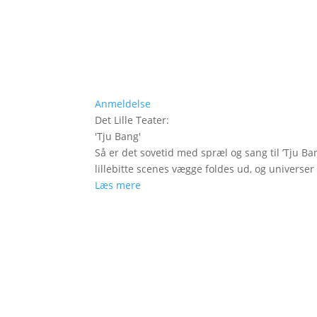
Anmeldelse
Det Lille Teater
:
'
Tju Bang
'
Så er det sovetid med spræl og sang til ’Tju Ban
lillebitte scenes vægge foldes ud, og universer t
Læs mere