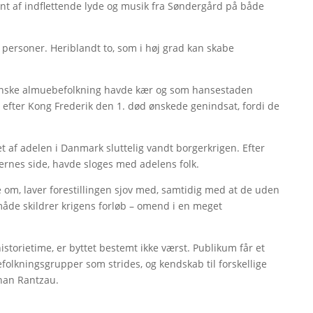
int af indflettende lyde og musik fra Søndergård på både
 personer. Heriblandt to, som i høj grad kan skabe
danske almuebefolkning havde kær og som hansestaden
 efter Kong Frederik den 1. død ønskede genindsat, fordi de
t af adelen i Danmark sluttelig vandt borgerkrigen. Efter
ernes side, havde sloges med adelens folk.
le om, laver forestillingen sjov med, samtidig med at de uden
åde skildrer krigens forløb – omend i en meget
historietime, er byttet bestemt ikke værst. Publikum får et
efolkningsgrupper som strides, og kendskab til forskellige
ohan Rantzau.