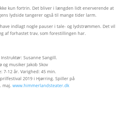
ikke kun fortrin. Det bliver i længden lidt enerverende at
lingens lydside tangerer også til mange tider larm.
ave indlagt nogle pauser i tale- og lydstrømmen. Det vil
g af forhastet trav, som forestillingen har.
Instruktør: Susanne Sangill.
ø og musiker Jakob Skov
 7-12 år. Varighed: 45 min.
prilfestival 2019 i Hjørring. Spiller på
. maj.
www.himmerlandsteater.dk