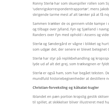
Ronny Sterlø har som skuespiller rollen som Si
'udenrigskorrespondentrapportør', mens Jakob 
skrigende tarme mest af alt tænker på at få no
Sammen trækker de os gennem vilde kampe i de
og tilbage over Jylland, Fyn og Sjælland i navn
Randers over Fyn med ophold i Assens og vider
Sterlø og Søndergård er vågne i blikket og hur
som udgør det, der senere er blevet betegnet
Sterlø har styr på replikbehandling og kropssp
lyde ud af alt det grej, som trækvognen er fyl
Sterlø er også ham, som har begået teksten. De
mundfuld historiebegivenheder at destillere ned
Christian-forveksling og kålsalat-kugler
Iblandet en pæn portion kropslig gestik skitser
til spillet, at skikkelser bliver illustreret me