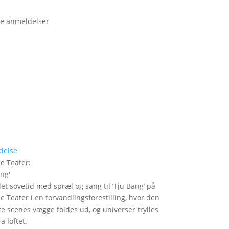
e anmeldelser
delse
le Teater
:
ang
'
det sovetid med spræl og sang til ’Tju Bang’ på
le Teater i en forvandlingsforestilling, hvor den
itte scenes vægge foldes ud, og universer trylles
a loftet.