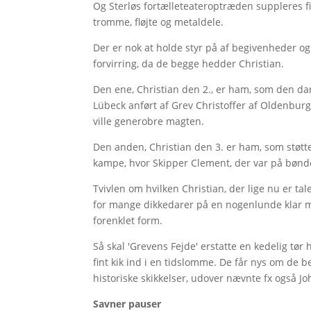
Og Sterløs fortælleteateroptræden suppleres f
tromme, fløjte og metaldele.
Der er nok at holde styr på af begivenheder og
forvirring, da de begge hedder Christian.
Den ene, Christian den 2., er ham, som den 
Lübeck anført af Grev Christoffer af Oldenburg
ville generobre magten.
Den anden, Christian den 3. er ham, som støtte
kampe, hvor Skipper Clement, der var på bønd
Tvivlen om hvilken Christian, der lige nu er ta
for mange dikkedarer på en nogenlunde klar m
forenklet form.
Så skal 'Grevens Fejde' erstatte en kedelig tør 
fint kik ind i en tidslomme. De får nys om de b
historiske skikkelser, udover nævnte fx også J
Savner pauser