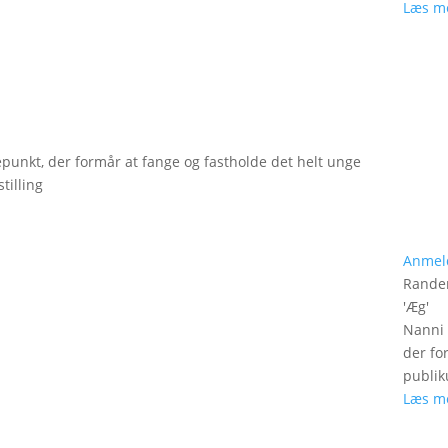
Læs m
epunkt, der formår at fange og fastholde det helt unge
tilling
Anmel
Rander
'
Æg
'
Nanni 
der fo
publik
Læs m