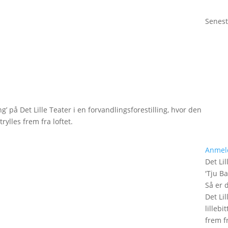
Senest
g’ på Det Lille Teater i en forvandlingsforestilling, hvor den
rylles frem fra loftet.
Anmel
Det Lil
'
Tju B
Så er 
Det Lil
lilleb
frem fr