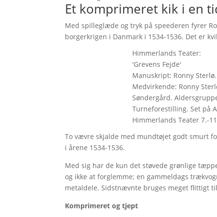
Et komprimeret kik i en 
Med spilleglæde og tryk på speederen fyrer Ro
borgerkrigen i Danmark i 1534-1536. Det er kvi
Himmerlands Teater:
'Grevens Fejde'
Manuskript: Ronny Sterlø. 
Medvirkende: Ronny Sterl
Søndergård. Aldersgruppe:
Turneforestilling. Set på A
Himmerlands Teater 7.-11
To vævre skjalde med mundtøjet godt smurt fo
i årene 1534-1536.
Med sig har de kun det støvede grønlige tæppe
og ikke at forglemme; en gammeldags trækvogn
metaldele. Sidstnævnte bruges meget flittigt ti
Komprimeret og tjept