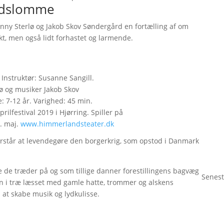
tidslomme
nny Sterlø og Jakob Skov Søndergård en fortælling af om
kt, men også lidt forhastet og larmende.
Instruktør: Susanne Sangill.
ø og musiker Jakob Skov
 7-12 år. Varighed: 45 min.
prilfestival 2019 i Hjørring. Spiller på
. maj.
www.himmerlandsteater.dk
rstår at levendegøre den borgerkrig, som opstod i Danmark
 de træder på og som tillige danner forestillingens bagvæg
Senest
 i træ læsset med gamle hatte, trommer og alskens
l at skabe musik og lydkulisse.