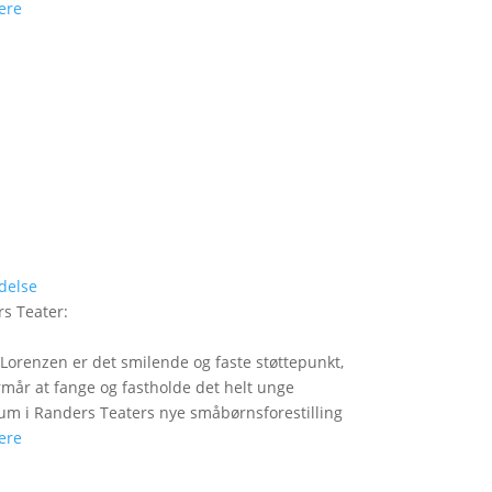
ere
delse
s Teater
:
Lorenzen er det smilende og faste støttepunkt,
rmår at fange og fastholde det helt unge
um i Randers Teaters nye småbørnsforestilling
ere