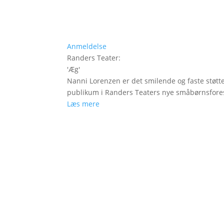
Anmeldelse
Randers Teater
:
'
Æg
'
Nanni Lorenzen er det smilende og faste støtt
publikum i Randers Teaters nye småbørnsfores
Læs mere