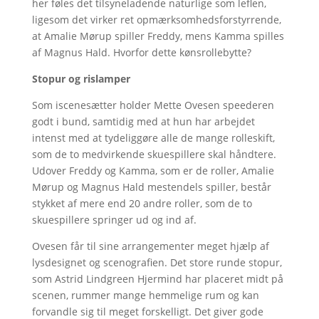
her føles det tilsyneladende naturlige som leflen,
ligesom det virker ret opmærksomhedsforstyrrende,
at Amalie Mørup spiller Freddy, mens Kamma spilles
af Magnus Hald. Hvorfor dette kønsrollebytte?
Stopur og rislamper
Som iscenesætter holder Mette Ovesen speederen
godt i bund, samtidig med at hun har arbejdet
intenst med at tydeliggøre alle de mange rolleskift,
som de to medvirkende skuespillere skal håndtere.
Udover Freddy og Kamma, som er de roller, Amalie
Mørup og Magnus Hald mestendels spiller, består
stykket af mere end 20 andre roller, som de to
skuespillere springer ud og ind af.
Ovesen får til sine arrangementer meget hjælp af
lysdesignet og scenografien. Det store runde stopur,
som Astrid Lindgreen Hjermind har placeret midt på
scenen, rummer mange hemmelige rum og kan
forvandle sig til meget forskelligt. Det giver gode