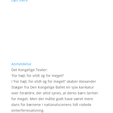
Læs mere
Anmeldelse
Det Kongelige Teater
:
'
For højt, for vildt og for meget!
'
I ’For højt, for vildt og for meget!’ skaber Alexander
Stæger fra Den Kongelige Ballet en sjov karikatur
over forældre, der altid synes, at deres børn larmer
for meget. Men der måtte godt have været mere
dans for børnene i nationalscenens lidt rodede
vinterferiesatsning.