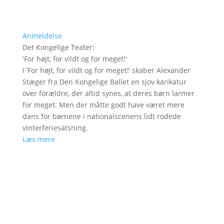
Anmeldelse
Det Kongelige Teater
:
'
For højt, for vildt og for meget!
'
I ’For højt, for vildt og for meget!’ skaber Alexander
Stæger fra Den Kongelige Ballet en sjov karikatur
over forældre, der altid synes, at deres børn larmer
for meget. Men der måtte godt have været mere
dans for børnene i nationalscenens lidt rodede
vinterferiesatsning.
Læs mere