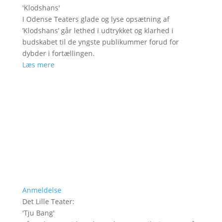
'
Klodshans
'
I Odense Teaters glade og lyse opsætning af
’Klodshans’ går lethed i udtrykket og klarhed i
budskabet til de yngste publikummer forud for
dybder i fortællingen.
Læs mere
Anmeldelse
Det Lille Teater
:
'
Tju Bang
'