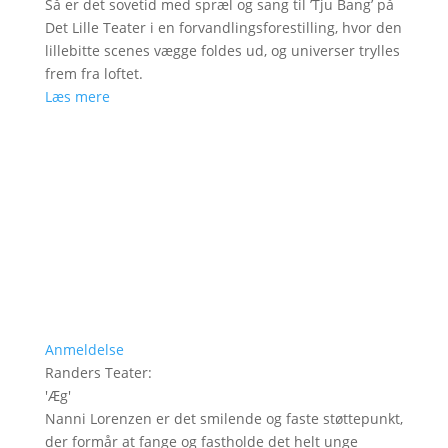
Så er det sovetid med spræl og sang til ’Tju Bang’ på
Det Lille Teater i en forvandlingsforestilling, hvor den
lillebitte scenes vægge foldes ud, og universer trylles
frem fra loftet.
Læs mere
Anmeldelse
Randers Teater
:
'
Æg
'
Nanni Lorenzen er det smilende og faste støttepunkt,
der formår at fange og fastholde det helt unge