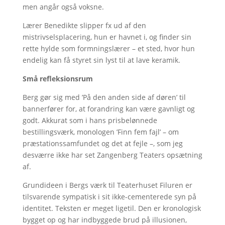
men angår også voksne.
Lærer Benedikte slipper fx ud af den
mistrivselsplacering, hun er havnet i, og finder sin
rette hylde som formningslærer – et sted, hvor hun
endelig kan få styret sin lyst til at lave keramik.
Små refleksionsrum
Berg gør sig med ’På den anden side af døren’ til
bannerfører for, at forandring kan være gavnligt og
godt. Akkurat som i hans prisbelønnede
bestillingsværk, monologen ’Finn fem fajl’ – om
præstationssamfundet og det at fejle –, som jeg
desværre ikke har set Zangenberg Teaters opsætning
af.
Grundideen i Bergs værk til Teaterhuset Filuren er
tilsvarende sympatisk i sit ikke-cementerede syn på
identitet. Teksten er meget ligetil. Den er kronologisk
bygget op og har indbyggede brud på illusionen,