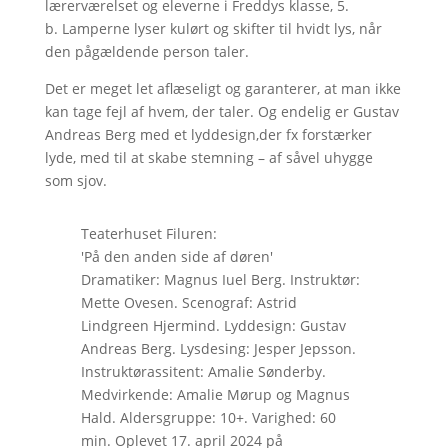
lærerværelset og eleverne i Freddys klasse, 5.
b. Lamperne lyser kulørt og skifter til hvidt lys, når
den pågældende person taler.
Det er meget let aflæseligt og garanterer, at man ikke
kan tage fejl af hvem, der taler. Og endelig er Gustav
Andreas Berg med et lyddesign,der fx forstærker
lyde, med til at skabe stemning – af såvel uhygge
som sjov.
Teaterhuset Filuren:
'På den anden side af døren'
Dramatiker: Magnus Iuel Berg. Instruktør:
Mette Ovesen. Scenograf: Astrid
Lindgreen Hjermind. Lyddesign: Gustav
Andreas Berg. Lysdesing: Jesper Jepsson.
Instruktørassitent: Amalie Sønderby.
Medvirkende: Amalie Mørup og Magnus
Hald. Aldersgruppe: 10+. Varighed: 60
min. Oplevet 17. april 2024 på