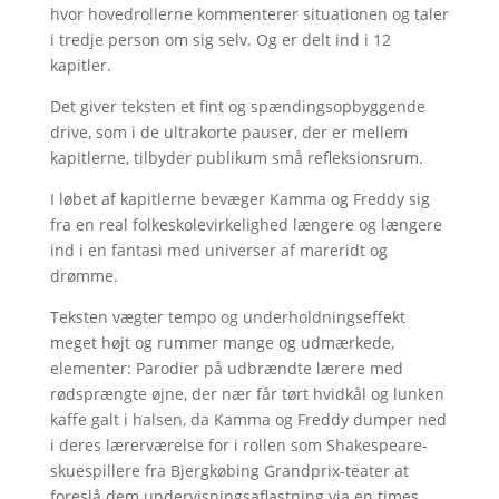
hvor hovedrollerne kommenterer situationen og taler
i tredje person om sig selv. Og er delt ind i 12
kapitler.
Det giver teksten et fint og spændingsopbyggende
drive, som i de ultrakorte pauser, der er mellem
kapitlerne, tilbyder publikum små refleksionsrum.
I løbet af kapitlerne bevæger Kamma og Freddy sig
fra en real folkeskolevirkelighed længere og længere
ind i en fantasi med universer af mareridt og
drømme.
Teksten vægter tempo og underholdningseffekt
meget højt og rummer mange og udmærkede,
elementer: Parodier på udbrændte lærere med
rødsprængte øjne, der nær får tørt hvidkål og lunken
kaffe galt i halsen, da Kamma og Freddy dumper ned
i deres lærerværelse for i rollen som Shakespeare-
skuespillere fra Bjergkøbing Grandprix-teater at
foreslå dem undervisningsaflastning via en times