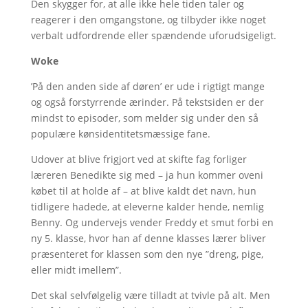
Den skygger for, at alle ikke hele tiden taler og
reagerer i den omgangstone, og tilbyder ikke noget
verbalt udfordrende eller spændende uforudsigeligt.
Woke
’På den anden side af døren’ er ude i rigtigt mange
og også forstyrrende ærinder. På tekstsiden er der
mindst to episoder, som melder sig under den så
populære kønsidentitetsmæssige fane.
Udover at blive frigjort ved at skifte fag forliger
læreren Benedikte sig med – ja hun kommer oveni
købet til at holde af – at blive kaldt det navn, hun
tidligere hadede, at eleverne kalder hende, nemlig
Benny. Og undervejs vender Freddy et smut forbi en
ny 5. klasse, hvor han af denne klasses lærer bliver
præsenteret for klassen som den nye ”dreng, pige,
eller midt imellem”.
Det skal selvfølgelig være tilladt at tvivle på alt. Men