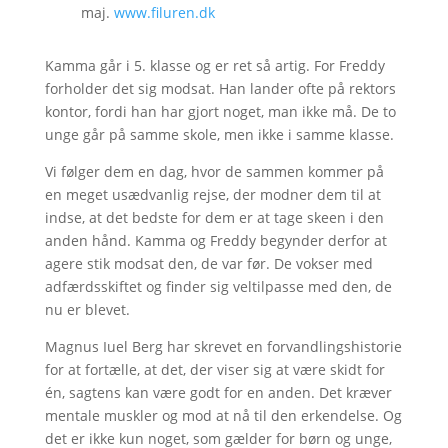
maj.
www.filuren.dk
Kamma går i 5. klasse og er ret så artig. For Freddy
forholder det sig modsat. Han lander ofte på rektors
kontor, fordi han har gjort noget, man ikke må. De to
unge går på samme skole, men ikke i samme klasse.
Vi følger dem en dag, hvor de sammen kommer på
en meget usædvanlig rejse, der modner dem til at
indse, at det bedste for dem er at tage skeen i den
anden hånd. Kamma og Freddy begynder derfor at
agere stik modsat den, de var før. De vokser med
adfærdsskiftet og finder sig veltilpasse med den, de
nu er blevet.
Magnus Iuel Berg har skrevet en forvandlingshistorie
for at fortælle, at det, der viser sig at være skidt for
én, sagtens kan være godt for en anden. Det kræver
mentale muskler og mod at nå til den erkendelse. Og
det er ikke kun noget, som gælder for børn og unge,