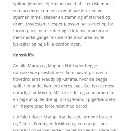
spilmuligheder. Hjerminds væld af især rislamper –
som broderer rummet oventil næsten som en
stjernehimmel, skaber en stemning af storhed og
drøm. Lysdesigner Jesper Jepsson har skruet op for
farven pink, men skaber også intense mørkerum
med mørke gange, fokuserede tusmørke-hvide
lyskegler og høje lilla døråbninger.
Kønsskifte
Amalie Mørup og Magnus Hald yder begge
udmærkede præstationer. Som nævnt primært i
hovedrollerne Freddy og Kamma, hvor de begge
spiller et andet køn end deres eget. Det lykkes mest
naturligt for Mørup. Måske er det også nemmere for
en pige at spille dreng. Dreng/Mand i pige/kvindetøj
er i højere grad forbundet med parodi.
I al fald tilfører Mørup, iført kasket, ternede bukser
og T-shirt, Freddy en friskhed og en energi, som
kropsligt og verbalt virker meget troværdig. Både når