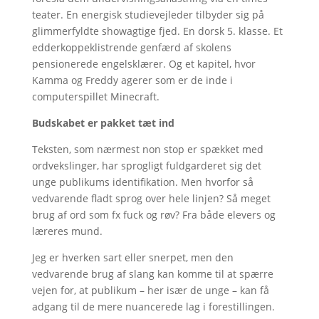
teater. En energisk studievejleder tilbyder sig på
glimmerfyldte showagtige fjed. En dorsk 5. klasse. Et
edderkoppeklistrende genfærd af skolens
pensionerede engelsklærer. Og et kapitel, hvor
Kamma og Freddy agerer som er de inde i
computerspillet Minecraft.
Budskabet er pakket tæt ind
Teksten, som nærmest non stop er spækket med
ordvekslinger, har sprogligt fuldgarderet sig det
unge publikums identifikation. Men hvorfor så
vedvarende fladt sprog over hele linjen? Så meget
brug af ord som fx fuck og røv? Fra både elevers og
læreres mund.
Jeg er hverken sart eller snerpet, men den
vedvarende brug af slang kan komme til at spærre
vejen for, at publikum – her især de unge – kan få
adgang til de mere nuancerede lag i forestillingen.