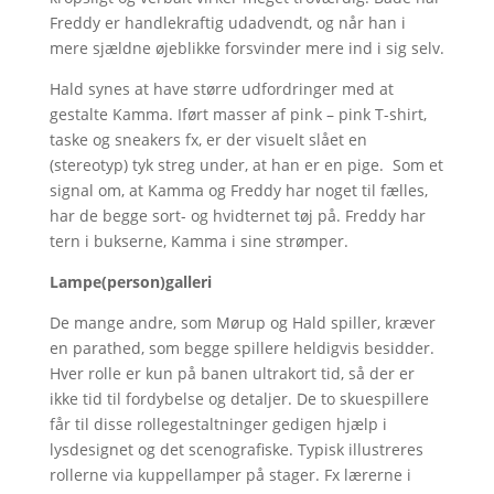
Freddy er handlekraftig udadvendt, og når han i
mere sjældne øjeblikke forsvinder mere ind i sig selv.
Hald synes at have større udfordringer med at
gestalte Kamma. Iført masser af pink – pink T-shirt,
taske og sneakers fx, er der visuelt slået en
(stereotyp) tyk streg under, at han er en pige. Som et
signal om, at Kamma og Freddy har noget til fælles,
har de begge sort- og hvidternet tøj på. Freddy har
tern i bukserne, Kamma i sine strømper.
Lampe(person)galleri
De mange andre, som Mørup og Hald spiller, kræver
en parathed, som begge spillere heldigvis besidder.
Hver rolle er kun på banen ultrakort tid, så der er
ikke tid til fordybelse og detaljer. De to skuespillere
får til disse rollegestaltninger gedigen hjælp i
lysdesignet og det scenografiske. Typisk illustreres
rollerne via kuppellamper på stager. Fx lærerne i