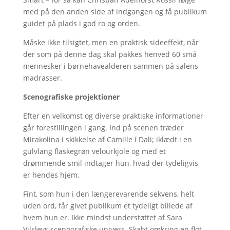
med på den anden side af indgangen og få publikum
guidet på plads i god ro og orden.
Måske ikke tilsigtet, men en praktisk sideeffekt, når
der som på denne dag skal pakkes henved 60 små
mennesker i børnehavealderen sammen på salens
madrasser.
Scenografiske projektioner
Efter en velkomst og diverse praktiske informationer
går forestillingen i gang. Ind på scenen træder
Mirakolina i skikkelse af Camille í Dali; iklædt i en
gulvlang flaskegrøn velourkjole og med et
drømmende smil indtager hun, hvad der tydeligvis
er hendes hjem.
Fint, som hun i den længerevarende sekvens, helt
uden ord, får givet publikum et tydeligt billede af
hvem hun er. Ikke mindst understøttet af Sara
Vilslevs scenografiske univers. Skabt omkring en flot