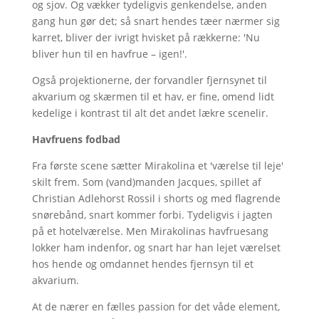
og sjov. Og vækker tydeligvis genkendelse, anden
gang hun gør det; så snart hendes tæer nærmer sig
karret, bliver der ivrigt hvisket på rækkerne: 'Nu
bliver hun til en havfrue – igen!'.
Også projektionerne, der forvandler fjernsynet til
akvarium og skærmen til et hav, er fine, omend lidt
kedelige i kontrast til alt det andet lækre scenelir.
Havfruens fodbad
Fra første scene sætter Mirakolina et 'værelse til leje'
skilt frem. Som (vand)manden Jacques, spillet af
Christian Adlehorst Rossil i shorts og med flagrende
snørebånd, snart kommer forbi. Tydeligvis i jagten
på et hotelværelse. Men Mirakolinas havfruesang
lokker ham indenfor, og snart har han lejet værelset
hos hende og omdannet hendes fjernsyn til et
akvarium.
At de nærer en fælles passion for det våde element,