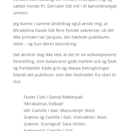
sætter hende fri. Det taler lidt ind i et kønsstereotypt
univers.
Jeg kunne i samme åndedrag også ønske mig, at
Mirakolina havde lidt flere fysiske sekvenser, så det
ikke primært var Jacques, der høstede publikums
latter – og hun deres beundring.
Det ændrer dog ikke ved, at det er en velkomponeret
forestilling, som balancerer godt mellem ord og fysik
og fremkalder både grin og skarpe betragtninger
blandt det publikum, som den fastholder fra start til
slut.
Faster Cool / Dansk Rakkerpak:
'Mirakolinas fodbad'
Idé: Camille í Dali. Manuskript: Niels
Grønne og Camille í Dali. Instruktion: Niels
Grønne. Scenograf: Sara Vilslev.
Komponist: Camille í Dali.