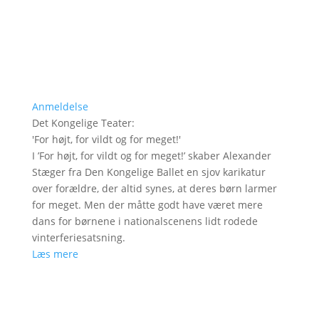
Anmeldelse
Det Kongelige Teater
:
'
For højt, for vildt og for meget!
'
I ’For højt, for vildt og for meget!’ skaber Alexander
Stæger fra Den Kongelige Ballet en sjov karikatur
over forældre, der altid synes, at deres børn larmer
for meget. Men der måtte godt have været mere
dans for børnene i nationalscenens lidt rodede
vinterferiesatsning.
Læs mere