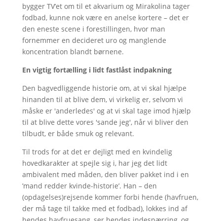
bygger TV’et om til et akvarium og Mirakolina tager
fodbad, kunne nok være en anelse kortere – det er
den eneste scene i forestillingen, hvor man
fornemmer en decideret uro og manglende
koncentration blandt børnene.
En vigtig fortælling i lidt fastlåst indpakning
Den bagvedliggende historie om, at vi skal hjælpe
hinanden til at blive dem, vi virkelig er, selvom vi
måske er 'anderledes' og at vi skal tage imod hjælp
til at blive dette vores 'sande jeg', når vi bliver den
tilbudt, er både smuk og relevant.
Til trods for at det er dejligt med en kvindelig
hovedkarakter at spejle sig i, har jeg det lidt
ambivalent med måden, den bliver pakket ind i en
’mand redder kvinde-historie’. Han – den
(opdagelses)rejsende kommer forbi hende (havfruen,
der må tage til takke med et fodbad), lokkes ind af
hendes havfruesang, ser hendes indespærring, og