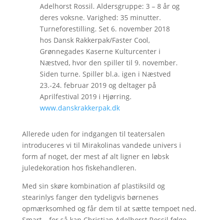
Adelhorst Rossil. Aldersgruppe: 3 – 8 år og
deres voksne. Varighed: 35 minutter.
Turneforestilling. Set 6. november 2018
hos Dansk Rakkerpak/Faster Cool,
Grønnegades Kaserne Kulturcenter i
Næstved, hvor den spiller til 9. november.
Siden turne. Spiller bl.a. igen i Næstved
23.-24. februar 2019 og deltager på
Aprilfestival 2019 i Hjørring.
www.danskrakkerpak.dk
Allerede uden for indgangen til teatersalen
introduceres vi til Mirakolinas vandede univers i
form af noget, der mest af alt ligner en løbsk
juledekoration hos fiskehandleren.
Med sin skøre kombination af plastiksild og
stearinlys fanger den tydeligvis børnenes
opmærksomhed og får dem til at sætte tempoet ned.
Smart – for så kan Christian Adelhorst Rossil følge