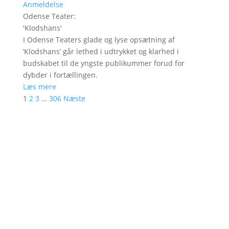
Anmeldelse
Odense Teater
:
'
Klodshans
'
I Odense Teaters glade og lyse opsætning af
’Klodshans’ går lethed i udtrykket og klarhed i
budskabet til de yngste publikummer forud for
dybder i fortællingen.
Læs mere
1
2
3
…
306
Næste