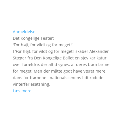
Anmeldelse
Det Kongelige Teater
:
'
For højt, for vildt og for meget!
'
I ’For højt, for vildt og for meget!’ skaber Alexander
Stæger fra Den Kongelige Ballet en sjov karikatur
over forældre, der altid synes, at deres børn larmer
for meget. Men der måtte godt have været mere
dans for børnene i nationalscenens lidt rodede
vinterferiesatsning.
Læs mere