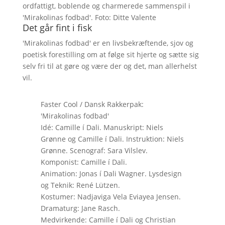
ordfattigt, boblende og charmerede sammenspil i
'Mirakolinas fodbad'. Foto: Ditte Valente
Det går fint i fisk
'Mirakolinas fodbad' er en livsbekræftende, sjov og
poetisk forestilling om at følge sit hjerte og sætte sig
selv fri til at gøre og være der og det, man allerhelst
vil.
Faster Cool / Dansk Rakkerpak:
'Mirakolinas fodbad'
Idé: Camille í Dali. Manuskript: Niels
Grønne og Camille í Dali. Instruktion: Niels
Grønne. Scenograf: Sara Vilslev.
Komponist: Camille í Dali.
Animation: Jonas í Dali Wagner. Lysdesign
og Teknik: René Lützen.
Kostumer: Nadjaviga Vela Eviayea Jensen.
Dramaturg: Jane Rasch.
Medvirkende: Camille í Dali og Christian