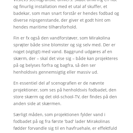
og finurlig installation med et utal af skuffer, et
badekar, som man snart forstår er hendes fodbad og
diverse nipsgenstande, der giver et godt hint om
hendes maritime tilhørsforhold.
Fin er fx også den vandforstøver, som Mirakolina
sprøjter både sine blomster og sig selv med. Der er
noget (vigtigt) med vand. Baggrund udgøres af en
skærm, der – skal det vise sig – både kan projekteres
på og belyses forfra og bagfra, så den ser
henholdsvis gennemsigtig eller massiv ud.
En essentiel del af scenografien er de nævnte
projektioner, som ses på henholdsvis fodbadet, den
store skærm og det old-school-TV, der findes på den
anden side at skærmen.
Særligt måden, som projektionen fylder vand i
fodbadet på og fra første 'bad' lader Mirakolinas
fødder forvandle sig til en havfruehale, er effektfuld