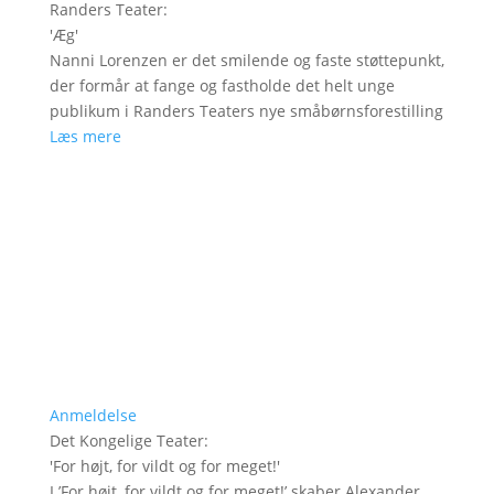
Randers Teater
:
'
Æg
'
Nanni Lorenzen er det smilende og faste støttepunkt,
der formår at fange og fastholde det helt unge
publikum i Randers Teaters nye småbørnsforestilling
Læs mere
Anmeldelse
Det Kongelige Teater
:
'
For højt, for vildt og for meget!
'
I ’For højt, for vildt og for meget!’ skaber Alexander