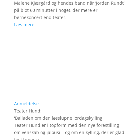
Malene Kjærgård og hendes band når ’Jorden Rundt’
på blot 60 minutter i noget, der mere er
børnekoncert end teater.
Læs mere
Anmeldelse
Teater Hund
:
'
Balladen om den løsslupne lørdagskylling
'
Teater Hund er i topform med den nye forestilling
om venskab og jalousi – og om en kylling, der er glad
for flamenco.