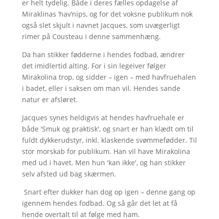
er helt tydelig. Både i deres fælles opdagelse af
Miraklinas ’hav’nips, og for det voksne publikum nok
også slet skjult i navnet Jacques, som uvægerligt
rimer på Cousteau i denne sammenhæng.
Da han stikker fødderne i hendes fodbad, ændrer
det imidlertid alting. For i sin legeiver følger
Mirakolina trop, og sidder – igen – med havfruehalen
i badet, eller i saksen om man vil. Hendes sande
natur er afsløret.
Jacques synes heldigvis at hendes havfruehale er
både 'Smuk og praktisk', og snart er han klædt om til
fuldt dykkerudstyr, inkl. klaskende svømmefødder. Til
stor morskab for publikum. Han vil have Mirakolina
med ud i havet. Men hun 'kan ikke', og han stikker
selv afsted ud bag skærmen.
Snart efter dukker han dog op igen – denne gang op
igennem hendes fodbad. Og så går det let at få
hende overtalt til at følge med ham.