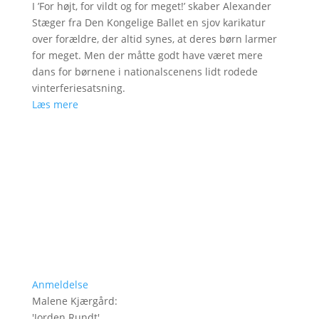
I ’For højt, for vildt og for meget!’ skaber Alexander
Stæger fra Den Kongelige Ballet en sjov karikatur
over forældre, der altid synes, at deres børn larmer
for meget. Men der måtte godt have været mere
dans for børnene i nationalscenens lidt rodede
vinterferiesatsning.
Læs mere
Anmeldelse
Malene Kjærgård
:
'
Jorden Rundt
'