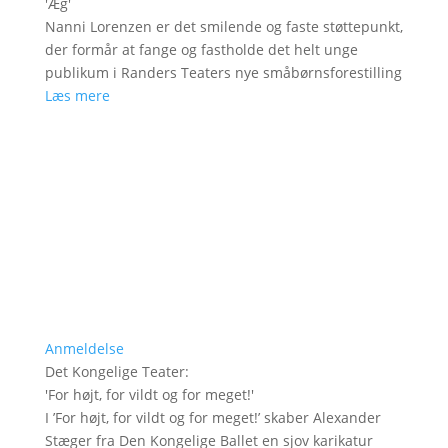
'
Æg
'
Nanni Lorenzen er det smilende og faste støttepunkt,
der formår at fange og fastholde det helt unge
publikum i Randers Teaters nye småbørnsforestilling
Læs mere
Anmeldelse
Det Kongelige Teater
:
'
For højt, for vildt og for meget!
'
I ’For højt, for vildt og for meget!’ skaber Alexander
Stæger fra Den Kongelige Ballet en sjov karikatur