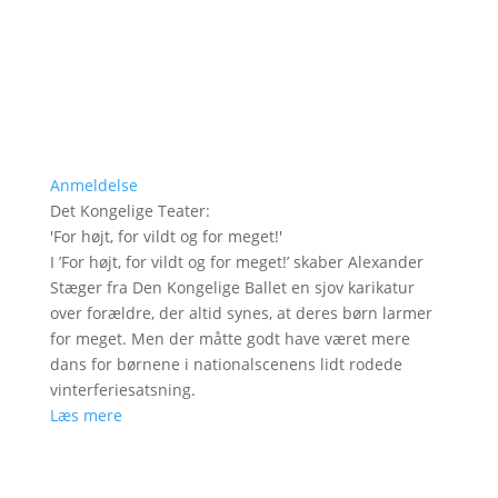
Anmeldelse
Det Kongelige Teater
:
'
For højt, for vildt og for meget!
'
I ’For højt, for vildt og for meget!’ skaber Alexander
Stæger fra Den Kongelige Ballet en sjov karikatur
over forældre, der altid synes, at deres børn larmer
for meget. Men der måtte godt have været mere
dans for børnene i nationalscenens lidt rodede
vinterferiesatsning.
Læs mere