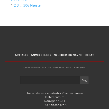
1
2
3
…
306
Næste
ARTIKLER
ANMELDELSER
NYHEDER OG NAVNE
DEBAT
OM TEATERAVISEN
KONTAKT
ANNONCER
ARKIV
NYHEDSMAIL
Ansvarshavende redaktør: Carsten Jensen
Teatercentrum
Nørregade 26,1
1165 København K