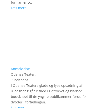
for flamenco.
Læs mere
Anmeldelse
Odense Teater
:
'
Klodshans
'
I Odense Teaters glade og lyse opsætning af
’Klodshans’ går lethed i udtrykket og klarhed i
budskabet til de yngste publikummer forud for
dybder i fortællingen.
Læs mere