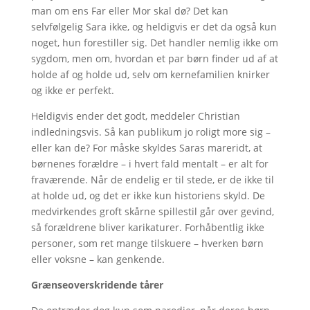
man om ens Far eller Mor skal dø? Det kan
selvfølgelig Sara ikke, og heldigvis er det da også kun
noget, hun forestiller sig. Det handler nemlig ikke om
sygdom, men om, hvordan et par børn finder ud af at
holde af og holde ud, selv om kernefamilien knirker
og ikke er perfekt.
Heldigvis ender det godt, meddeler Christian
indledningsvis. Så kan publikum jo roligt more sig –
eller kan de? For måske skyldes Saras mareridt, at
børnenes forældre – i hvert fald mentalt – er alt for
fraværende. Når de endelig er til stede, er de ikke til
at holde ud, og det er ikke kun historiens skyld. De
medvirkendes groft skårne spillestil går over gevind,
så forældrene bliver karikaturer. Forhåbentlig ikke
personer, som ret mange tilskuere – hverken børn
eller voksne – kan genkende.
Grænseoverskridende tårer