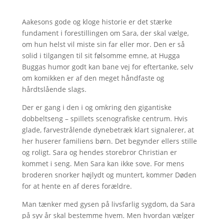
Aakesons gode og kloge historie er det stærke
fundament i forestillingen om Sara, der skal vælge,
om hun helst vil miste sin far eller mor. Den er så
solid i tilgangen til sit følsomme emne, at Hugga
Buggas humor godt kan bane vej for eftertanke, selv
om komikken er af den meget håndfaste og
hårdtslående slags.
Der er gang i den i og omkring den gigantiske
dobbeltseng – spillets scenografiske centrum. Hvis
glade, farvestrålende dynebetræk klart signalerer, at
her huserer familiens børn. Det begynder ellers stille
og roligt. Sara og hendes storebror Christian er
kommet i seng. Men Sara kan ikke sove. For mens
broderen snorker højlydt og muntert, kommer Døden
for at hente en af deres forældre.
Man tænker med gysen på livsfarlig sygdom, da Sara
på syv år skal bestemme hvem. Men hvordan vælger