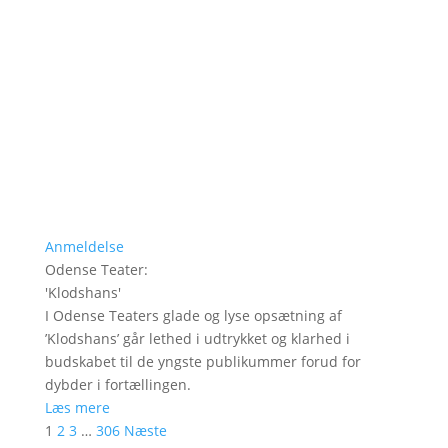
Anmeldelse
Odense Teater
:
'
Klodshans
'
I Odense Teaters glade og lyse opsætning af
’Klodshans’ går lethed i udtrykket og klarhed i
budskabet til de yngste publikummer forud for
dybder i fortællingen.
Læs mere
1
2
3
…
306
Næste