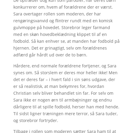
De optræder dog kun som parodier, når deres børn
konkurrerer om, hvem af forældrene der er værst.
Sara overtager rollen som moderen, der har
rengøringsvanvid og flintrer rundt med en komisk
gulvmoppe på hovedet. Storebror leger farmand
med en skøn hovedbeklædning klippet til af en
fodbold. Så kan enhver se, at manden har fodbold på
hjernen. Det er grinagtigt, selv om forældrenes
adfærd går hårdt ud over de to børn.
Hårdere, end normale forældrene fortjener, og Sara
synes om. Så storslem er deres mor heller ikke! Men
det er deres far – i hvert fald i sin søns udgave, der
er så realistisk, at man bekymres for, hvordan
Christian selv bliver behandlet sin far. For selv om
Sara ikke er nogen ørn til armbøjninger og endnu
dårligere til at spille fodbold, herser han med hende.
Til sidst ligner træningen mere terror, så Sara tuder,
og storebror fortryder.
Tilbage i rollen som moderen sætter Sara ham til at