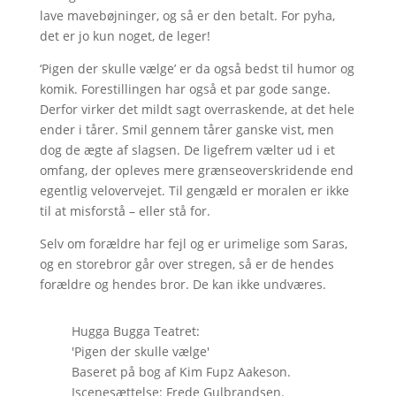
lave mavebøjninger, og så er den betalt. For pyha,
det er jo kun noget, de leger!
‘Pigen der skulle vælge’ er da også bedst til humor og
komik. Forestillingen har også et par gode sange.
Derfor virker det mildt sagt overraskende, at det hele
ender i tårer. Smil gennem tårer ganske vist, men
dog de ægte af slagsen. De ligefrem vælter ud i et
omfang, der opleves mere grænseoverskridende end
egentlig velovervejet. Til gengæld er moralen er ikke
til at misforstå – eller stå for.
Selv om forældre har fejl og er urimelige som Saras,
og en storebror går over stregen, så er de hendes
forældre og hendes bror. De kan ikke undværes.
Hugga Bugga Teatret:
'Pigen der skulle vælge'
Baseret på bog af Kim Fupz Aakeson.
Iscenesættelse: Frede Gulbrandsen.