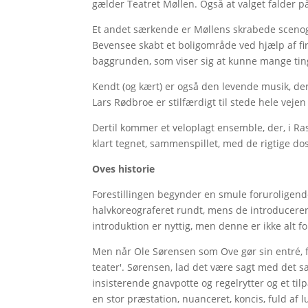
gælder Teatret Møllen. Også at valget falder 
Et andet særkende er Møllens skrabede scenogr
Bevensee skabt et boligområde ved hjælp af fi
baggrunden, som viser sig at kunne mange tin
Kendt (og kært) er også den levende musik, der 
Lars Rødbroe er stilfærdigt til stede hele vejen
Dertil kommer et veloplagt ensemble, der, i Rasm
klart tegnet, sammenspillet, med de rigtige d
Oves historie
Forestillingen begynder en smule foruroligende
halvkoreograferet rundt, mens de introducerer,
introduktion er nyttig, men denne er ikke alt for
Men når Ole Sørensen som Ove gør sin entré, får
teater'. Sørensen, lad det være sagt med det s
insisterende gnavpotte og regelrytter og et ti
en stor præstation, nuanceret, koncis, fuld af