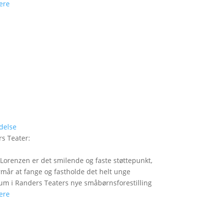
ere
delse
s Teater
:
Lorenzen er det smilende og faste støttepunkt,
rmår at fange og fastholde det helt unge
um i Randers Teaters nye småbørnsforestilling
ere