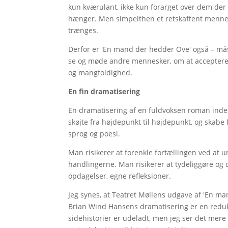
kun kværulant, ikke kun forarget over dem der
hænger. Men simpelthen et retskaffent mennes
trænges.
Derfor er 'En mand der hedder Ove' også – mås
se og møde andre mennesker, om at accepte
og mangfoldighed.
En fin dramatisering
En dramatisering af en fuldvoksen roman indeb
skøjte fra højdepunkt til højdepunkt, og skabe
sprog og poesi.
Man risikerer at forenkle fortællingen ved at 
handlingerne. Man risikerer at tydeliggøre og
opdagelser, egne refleksioner.
Jeg synes, at Teatret Møllens udgave af 'En ma
Brian Wind Hansens dramatisering er en redukti
sidehistorier er udeladt, men jeg ser det mer