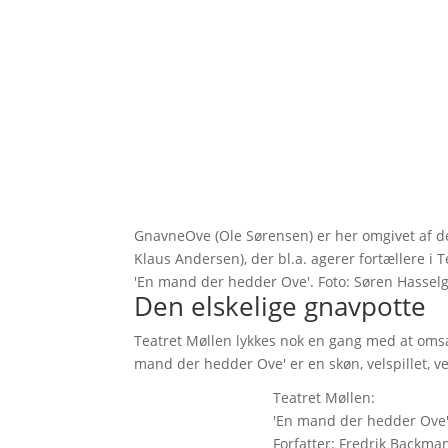
GnavneOve (Ole Sørensen) er her omgivet af de
Klaus Andersen), der bl.a. agerer fortællere 
'En mand der hedder Ove'. Foto: Søren Hassel
Den elskelige gnavpotte
Teatret Møllen lykkes nok en gang med at omsætte
mand der hedder Ove' er en skøn, velspillet, vel
Teatret Møllen:
'En mand der hedder Ove
Forfatter: Fredrik Backma