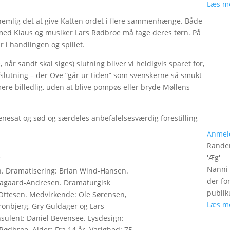
Læs m
r, nemlig det at give Katten ordet i flere sammenhænge. Både
ilmed Klaus og musiker Lars Rødbroe må tage deres tørn. På
 i handlingen og spillet.
år sandt skal siges) slutning bliver vi heldigvis sparet for,
afslutning – der Ove ”går ur tiden” som svenskerne så smukt
re billedlig, uden at blive pompøs eller bryde Møllens
scenesat og sød og særdeles anbefalelsesværdig forestilling
Anmel
Rander
'
Æg
'
'
Nanni 
n. Dramatisering: Brian Wind-Hansen.
der fo
Aagaard-Andresen. Dramaturgisk
publik
 Ottesen. Medvirkende: Ole Sørensen,
Læs m
onbjerg, Gry Guldager og Lars
sulent: Daniel Bevensee. Lysdesign:
Rødbroe. Alder: Fra 14 år. Varighed: 75