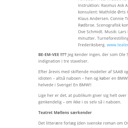
Instruktion: Rasmus Ask 
konsulent: Mathilde Ørts
Klaus Andersen, Connie Tr
Rødbroe. Scenografisk kon
Ove Schmidt. Musik: Lars 
minutter. Turneforestillin
Frederiksberg.
www.teate
BE-EM-VEE !!??
Jeg kender ingen, der som Ole
indignation i tre stavelser.
Efter årevis med skiftende modeller af SAAB o
idioten – altså naboen – hen og køber en BMW! 
helvede i Sverige! En BMW!!
Lige her er det, at publikum giver sig helt ove
genkendelig – om ikke i os selv så i naboen.
Teatret Møllens særkender
Det litterære forlæg (den svenske roman om Ove