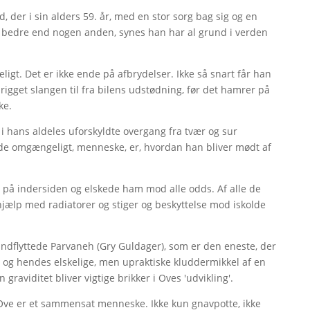
der i sin alders 59. år, med en stor sorg bag sig og en
et bedre end nogen anden, synes han har al grund i verden
t. Det er ikke ende på afbrydelser. Ikke så snart får han
r rigget slangen til fra bilens udstødning, før det hamrer på
ke.
 i hans aldeles uforskyldte overgang fra tvær og sur
lunde omgængeligt, menneske, er, hvordan han bliver mødt af
 på indersiden og elskede ham mod alle odds. Af alle de
jælp med radiatorer og stiger og beskyttelse mod iskolde
ndflyttede Parvaneh (Gry Guldager), som er den eneste, der
 og hendes elskelige, men upraktiske kluddermikkel af en
aviditet bliver vigtige brikker i Oves 'udvikling'.
at Ove er et sammensat menneske. Ikke kun gnavpotte, ikke