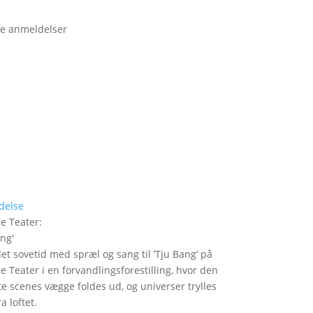
e anmeldelser
delse
le Teater
:
ang
'
det sovetid med spræl og sang til ’Tju Bang’ på
le Teater i en forvandlingsforestilling, hvor den
itte scenes vægge foldes ud, og universer trylles
a loftet.