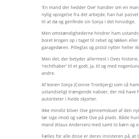
'En mand der hedder Ove' handler om en mand, 
nylig opsigelse fra det arbejde, han har pass
til at dø og genfinde sin Sonja i det hinsidige.
Men omstændighederne hindrer ham ustandselig
boret krogen op i taget til rebet og løkken elle
garagedøren. Pilleglas og pistol nytter heller ik
Men det, der betyder allermest i Oves historie,
'rechthaber' til et godt, ja, til og med nogen
andre.
Af konen Sonja (Connie Tronbjerg) som så ham
ustandseligt trængende naboer, der må have h
autoriteter i hvide skjorter.
Ikke mindst bliver Ove gennemskuet af den nyi
tør sige imod og sætte Ove på plads. Både hun
mand (Klaus Andersen) med samt to børn og en gr
Fælles for alle disse er deres insisteren på, 