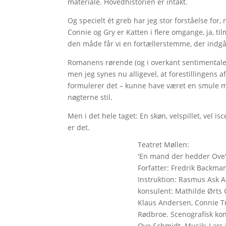
materiale. Hovedhistorien er intakt.
Og specielt ét greb har jeg stor forståelse fo
Connie og Gry er Katten i flere omgange, ja, t
den måde får vi en fortællerstemme, der indgår
Romanens rørende (og i overkant sentimentale, n
men jeg synes nu alligevel, at forestillingens 
formulerer det – kunne have været en smule me
nøgterne stil.
Men i det hele taget: En skøn, velspillet, vel i
er det.
Teatret Møllen:
'En mand der hedder Ove
Forfatter: Fredrik Backma
Instruktion: Rasmus Ask 
konsulent: Mathilde Ørts
Klaus Andersen, Connie Tr
Rødbroe. Scenografisk kon
Ove Schmidt. Musik: Lars 