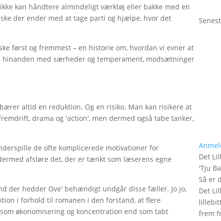
 ikke kan håndtere almindeligt værktøj eller bakke med en
ke der ender med at tage parti og hjælpe, hvor det
Senest
ke først og fremmest – en historie om, hvordan vi evner at
re hinanden med særheder og temperament, modsætninger
ærer altid en reduktion. Og en risiko. Man kan risikere at
 fremdrift, drama og 'action', men dermed også tabe tanker,
Anmel
underspille de ofte komplicerede motivationer for
Det Lil
 dermed afsløre det, der er tænkt som læserens egne
'
Tju B
Så er 
nd der hedder Ove' behændigt undgår disse fæller. Jo jo,
Det Lil
on i forhold til romanen i den forstand, at flere
lilleb
e som økonomisering og koncentration end som tabt
frem fr