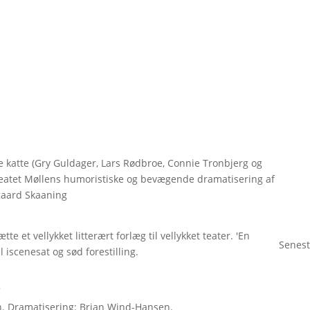
 katte (Gry Guldager, Lars Rødbroe, Connie Tronbjerg og
i Teatet Møllens humoristiske og bevægende dramatisering af
gaard Skaaning
 et vellykket litterært forlæg til vellykket teater. 'En
Senest
 iscenesat og sød forestilling.
'
n. Dramatisering: Brian Wind-Hansen.