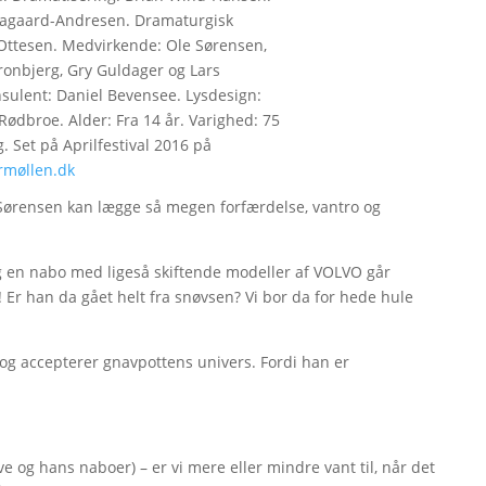
Aagaard-Andresen. Dramaturgisk
 Ottesen. Medvirkende: Ole Sørensen,
onbjerg, Gry Guldager og Lars
sulent: Daniel Bevensee. Lysdesign:
Rødbroe. Alder: Fra 14 år. Varighed: 75
g. Set på Aprilfestival 2016 på
rmøllen.dk
 Sørensen kan lægge så megen forfærdelse, vantro og
g en nabo med ligeså skiftende modeller af VOLVO går
Er han da gået helt fra snøvsen? Vi bor da for hede hule
r og accepterer gnavpottens univers. Fordi han er
 og hans naboer) – er vi mere eller mindre vant til, når det