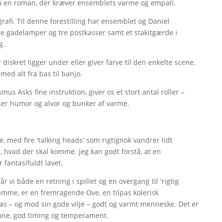
på en roman, der kræver ensemblets varme og empati.
afi. Til denne forestilling har ensemblet og Daniel
re gadelamper og tre postkasser samt et stakitgærde i
g.
diskret ligger under eller giver farve til den enkelte scene.
 med alt fra bas til banjo.
us Asks fine instruktion, giver os et stort antal roller –
oser humor og alvor og bunker af varme.
, med fire 'talking heads' som rigtignok vandrer lidt
 hvad der skal komme. Jeg kan godt forstå, at en
 fantasifuldt lavet.
 vi både en retning i spillet og en overgang til 'rigtig
amme, er en fremragende Ove, en tilpas kolerisk
lpas – og mod sin gode vilje – godt og varmt menneske. Det er
 lune, god timing og temperament.