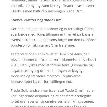
hinanden, tilnærmelsesvist dramatisk. Ellers er det
en lunken omgang, som Det Kgl. Teater præsenterer
i Aarhus med kulturår-satsningen ’Røde Orm’.
Stærke kræfter bag ’Røde Orm’
Der er ellers gode intentioner og et fornuftigt forlæg
at arbejde med. Forestillingen er tilvirket på basis af
svenske Frans G. Bengtssons bøger om den rødhårde
bondesøn og vikingehelt Orm fra Skåne.
Teaterversionen er skrevet af Henrik Szklany, der
blev uddannet fra Dramatikeruddannelsen i Aarhus i
2013. Han lykkes med at forene folkelig komedie og
sagafortælling, og dramatiseringen er kløgtig,
moderne og særdeles morsom i replikkerne.
Manuskriptet bærer forestillingen flot.
Frede Gulbrandsen har iscenesat ’Røde Orm’ med en
velfungerende disponering af det store scenegulv,
loftet over scenen og omgivelserne omkring scenen.
Sikke et overblik at have med sig ind i sådan en