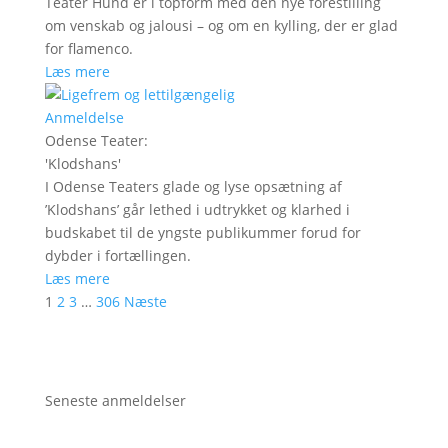
Teater Hund er i topform med den nye forestilling
om venskab og jalousi – og om en kylling, der er glad
for flamenco.
Læs mere
Anmeldelse
Odense Teater
:
'
Klodshans
'
I Odense Teaters glade og lyse opsætning af
’Klodshans’ går lethed i udtrykket og klarhed i
budskabet til de yngste publikummer forud for
dybder i fortællingen.
Læs mere
1
2
3
…
306
Næste
Seneste anmeldelser