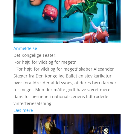
Anmeldelse
Det Kongelige Teater
:
'
For højt, for vildt og for meget!
'
I ’For højt, for vildt og for meget!’ skaber Alexander
Stæger fra Den Kongelige Ballet en sjov karikatur
over forældre, der altid synes, at deres børn larmer
for meget. Men der måtte godt have været mere
dans for børnene i nationalscenens lidt rodede
vinterferiesatsning.
Læs mere