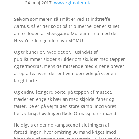
24. maj 2017.
www.kglteater.dk
Selvom sommeren så småt er ved at indtræffe i
Aarhus, så er der koldt på tribunerne, der er stillet
an for foden af Moesgaard Museum – nu med det
New York-klingende navn MOMU.
Og tribuner er, hvad det er. Tusindvis af
publikummer sidder skulder om skulder med tæpper
og termokrus, mens de missende med øjnene prøver
at opfatte, hvem der er hvem dernede på scenen
langt borte.
Og endnu længere borte, på toppen af museet,
træder en engelsk hær an med skjolde, faner og
fakler. De er på vej til den store kamp imod vores
helt, vikingehøvdingen Røde Orm, og hans mænd.
Heldigvis er denne kampscene i slutningen af
forestillingen, hvor omkring 30 mand kriges imod