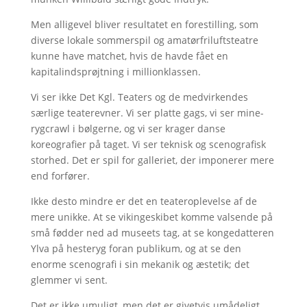
Men alligevel bliver resultatet en forestilling, som
diverse lokale sommerspil og amatørfriluftsteatre
kunne have matchet, hvis de havde fået en
kapitalindsprøjtning i millionklassen.
Vi ser ikke Det Kgl. Teaters og de medvirkendes
særlige teaterevner. Vi ser platte gags, vi ser mine-
rygcrawl i bølgerne, og vi ser krager danse
koreografier på taget. Vi ser teknisk og scenografisk
storhed. Det er spil for galleriet, der imponerer mere
end forfører.
Ikke desto mindre er det en teateroplevelse af de
mere unikke. At se vikingeskibet komme valsende på
små fødder ned ad museets tag, at se kongedatteren
Ylva på hesteryg foran publikum, og at se den
enorme scenografi i sin mekanik og æstetik; det
glemmer vi sent.
Det er ikke umuligt, men det er givetvis umådeligt