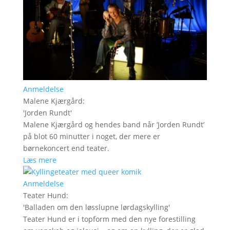
Anmeldelse
Malene Kjærgård
:
'
Jorden Rundt
'
Malene Kjærgård og hendes band når ’Jorden Rundt’
på blot 60 minutter i noget, der mere er
børnekoncert end teater.
Læs mere
Anmeldelse
Teater Hund
:
'
Balladen om den løsslupne lørdagskylling
'
Teater Hund er i topform med den nye forestilling