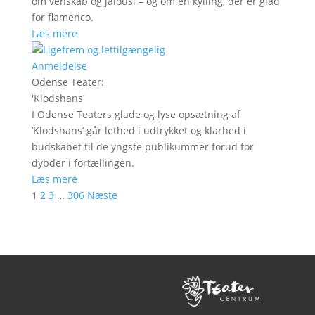
om venskab og jalousi – og om en kylling, der er glad
for flamenco.
Læs mere
Anmeldelse
Odense Teater
:
'
Klodshans
'
I Odense Teaters glade og lyse opsætning af
’Klodshans’ går lethed i udtrykket og klarhed i
budskabet til de yngste publikummer forud for
dybder i fortællingen.
Læs mere
1
2
3
…
306
Næste