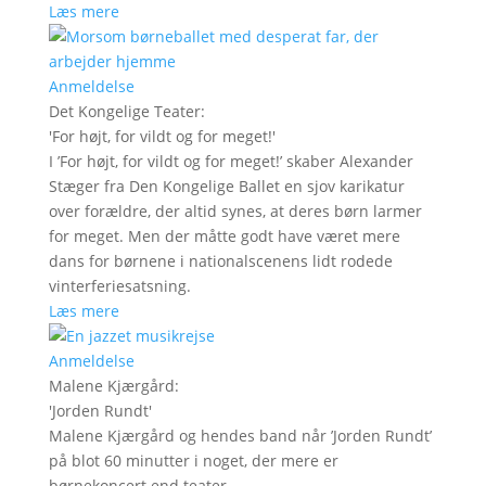
Læs mere
Anmeldelse
Det Kongelige Teater
:
'
For højt, for vildt og for meget!
'
I ’For højt, for vildt og for meget!’ skaber Alexander
Stæger fra Den Kongelige Ballet en sjov karikatur
over forældre, der altid synes, at deres børn larmer
for meget. Men der måtte godt have været mere
dans for børnene i nationalscenens lidt rodede
vinterferiesatsning.
Læs mere
Anmeldelse
Malene Kjærgård
:
'
Jorden Rundt
'
Malene Kjærgård og hendes band når ’Jorden Rundt’
på blot 60 minutter i noget, der mere er
børnekoncert end teater.