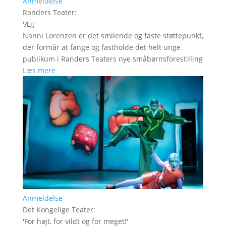
Anmeldelse
Randers Teater
:
'
Æg
'
Nanni Lorenzen er det smilende og faste støttepunkt,
der formår at fange og fastholde det helt unge
publikum i Randers Teaters nye småbørnsforestilling
Læs mere
Anmeldelse
Det Kongelige Teater
:
'
For højt, for vildt og for meget!
'