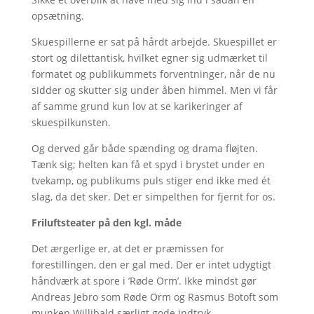
opsætning.
Skuespillerne er sat på hårdt arbejde. Skuespillet er
stort og dilettantisk, hvilket egner sig udmærket til
formatet og publikummets forventninger, når de nu
sidder og skutter sig under åben himmel. Men vi får
af samme grund kun lov at se karikeringer af
skuespilkunsten.
Og derved går både spænding og drama fløjten.
Tænk sig; helten kan få et spyd i brystet under en
tvekamp, og publikums puls stiger end ikke med ét
slag, da det sker. Det er simpelthen for fjernt for os.
Friluftsteater på den kgl. måde
Det ærgerlige er, at det er præmissen for
forestillingen, den er gal med. Der er intet udygtigt
håndværk at spore i ’Røde Orm’. Ikke mindst gør
Andreas Jebro som Røde Orm og Rasmus Botoft som
munken Willibald særligt gode indtryk.