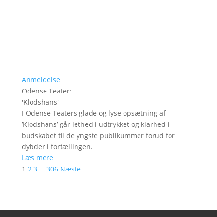
Anmeldelse
Odense Teater
:
'
Klodshans
'
I Odense Teaters glade og lyse opsætning af
’Klodshans’ går lethed i udtrykket og klarhed i
budskabet til de yngste publikummer forud for
dybder i fortællingen.
Læs mere
1
2
3
…
306
Næste