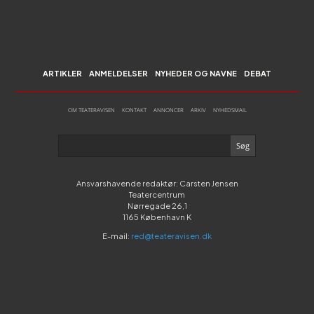
ARTIKLER
ANMELDELSER
NYHEDER OG NAVNE
DEBAT
OM TEATERAVISEN
KONTAKT
ANNONCER
ARKIV
NYHEDSMAIL
Ansvarshavende redaktør: Carsten Jensen
Teatercentrum
Nørregade 26,1
1165 København K
E-mail:
red@teateravisen.dk