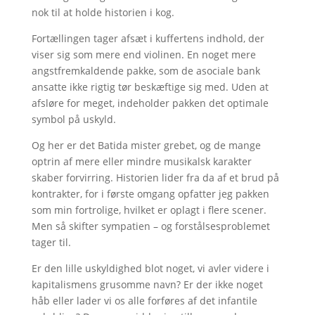
nok til at holde historien i kog.
Fortællingen tager afsæt i kuffertens indhold, der
viser sig som mere end violinen. En noget mere
angstfremkaldende pakke, som de asociale bank
ansatte ikke rigtig tør beskæftige sig med. Uden at
afsløre for meget, indeholder pakken det optimale
symbol på uskyld.
Og her er det Batida mister grebet, og de mange
optrin af mere eller mindre musikalsk karakter
skaber forvirring. Historien lider fra da af et brud på
kontrakter, for i første omgang opfatter jeg pakken
som min fortrolige, hvilket er oplagt i flere scener.
Men så skifter sympatien – og forstålsesproblemet
tager til.
Er den lille uskyldighed blot noget, vi avler videre i
kapitalismens grusomme navn? Er der ikke noget
håb eller lader vi os alle forføres af det infantile