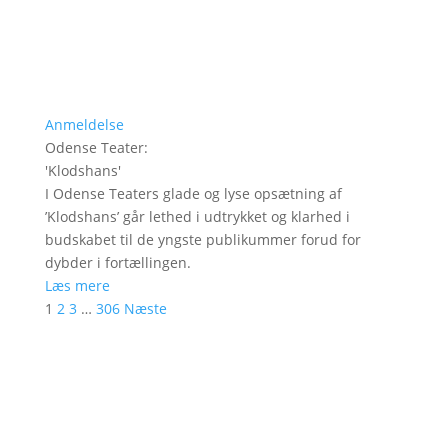
Anmeldelse
Odense Teater
:
'
Klodshans
'
I Odense Teaters glade og lyse opsætning af
’Klodshans’ går lethed i udtrykket og klarhed i
budskabet til de yngste publikummer forud for
dybder i fortællingen.
Læs mere
1
2
3
…
306
Næste