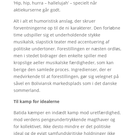
‘Hip, hip, hurra – hallelujah’ – specielt når
aktiekurserne går godt.
Alt i alt et humoristisk anslag, der skruer
forventningerne op til de ni karakterer. Den forløbne
time udspiller sig et underholdende stykke
musikalsk, slapstick teater med accentuering af
politiske undertoner. Forestillingen er næsten ordløs,
men i stedet bidrager den enkelte spiller med
kropslige aeller musikalske færdigheder, som kan
berige den samlede proces. Ingredienser, der er
medvirkende til at forestillingen, gør sig velegnet på
såvel en Boliviansk markedsplads som i det danske
sommerland.
Til kamp for idealerne
Batida kæmper en indædt kamp mod uretfærdighed,
mod verdens pengeundertrykkende magthaver og
for kollektivet. Ikke desto mindre er det politiske
ideal og de evigt samfundskritiske holdninger ikke