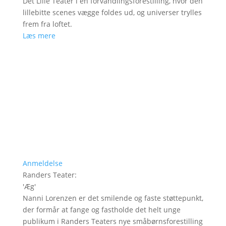
Det Lille Teater i en forvandlingsforestilling, hvor den
lillebitte scenes vægge foldes ud, og universer trylles
frem fra loftet.
Læs mere
Anmeldelse
Randers Teater
:
'
Æg
'
Nanni Lorenzen er det smilende og faste støttepunkt,
der formår at fange og fastholde det helt unge
publikum i Randers Teaters nye småbørnsforestilling