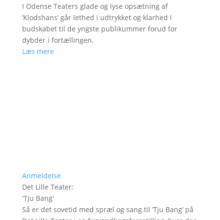
I Odense Teaters glade og lyse opsætning af
’Klodshans’ går lethed i udtrykket og klarhed i
budskabet til de yngste publikummer forud for
dybder i fortællingen.
Læs mere
Anmeldelse
Det Lille Teater
:
'
Tju Bang
'
Så er det sovetid med spræl og sang til ’Tju Bang’ på