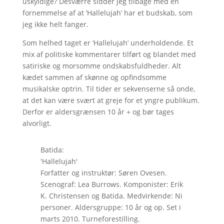
uskyldige? Desværre sidder jeg tilbage med en
fornemmelse af at ‘Hallelujah’ har et budskab, som
jeg ikke helt fanger.
Som helhed taget er ‘Hallelujah’ underholdende. Et
mix af politiske kommentarer tilført og blandet med
satiriske og morsomme ondskabsfuldheder. Alt
kædet sammen af skønne og opfindsomme
musikalske optrin. Til tider er sekvenserne så onde,
at det kan være svært at greje for et yngre publikum.
Derfor er aldersgrænsen 10 år + og bør tages
alvorligt.
Batida:
'Hallelujah'
Forfatter og instruktør: Søren Ovesen.
Scenograf: Lea Burrows. Komponister: Erik
K. Christensen og Batida. Medvirkende: Ni
personer. Aldersgruppe: 10 år og op. Set i
marts 2010. Turneforestilling.