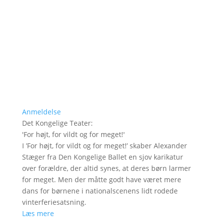
Anmeldelse
Det Kongelige Teater
:
'
For højt, for vildt og for meget!
'
I ’For højt, for vildt og for meget!’ skaber Alexander
Stæger fra Den Kongelige Ballet en sjov karikatur
over forældre, der altid synes, at deres børn larmer
for meget. Men der måtte godt have været mere
dans for børnene i nationalscenens lidt rodede
vinterferiesatsning.
Læs mere