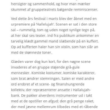
hensigter og sammenhold, og hvor man mærker
skummet af gruppeteatrets bølgende reminiscenser.
Ved dette års festival i marts blev der åbnet med en
urpremiere på ‘Hallelujah’. Scenen er sat i den store
sal – rummelig, tom og uden noget synlige tegn på,
at her skal ses teater. Ind fra publikum ankommer en
tarvelig klædt gammel mand slæbende på en kuffert.
Op ad kufferten haler han sin violin, som han slår an
med de skønneste toner.
Glæden varer dog kun kort, for den nøgne scene
invaderes af en gruppe støjende grå-gule
mennesker. Komiske kostumer, komiske karakterer,
som brat ændrer stemningen. Salen er med andre
ord erobret af et scene- og finanshungrende
kollektiv, der repræsenterer ansatte i Hallalujah-
bank. De pakker alverdens instrumenter ud i takt
med at de opstiller en afgud; den grå penge raket,
der med jævne mellemrum tilbedes med et råbende