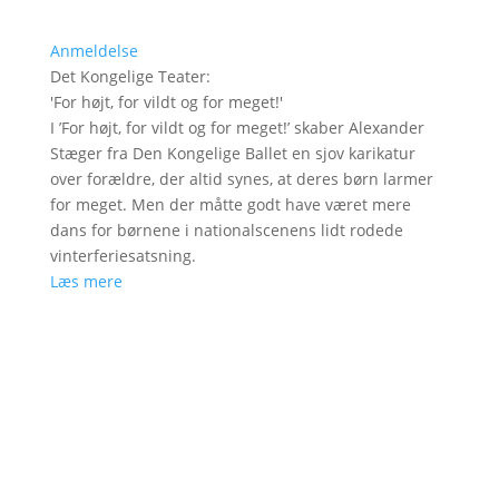
Anmeldelse
Det Kongelige Teater
:
'
For højt, for vildt og for meget!
'
I ’For højt, for vildt og for meget!’ skaber Alexander
Stæger fra Den Kongelige Ballet en sjov karikatur
over forældre, der altid synes, at deres børn larmer
for meget. Men der måtte godt have været mere
dans for børnene i nationalscenens lidt rodede
vinterferiesatsning.
Læs mere