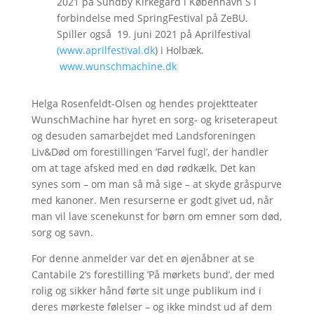
2021 på Sundby Kirkegård i København S i
forbindelse med SpringFestival på ZeBU.
Spiller også 19. juni 2021 på Aprilfestival
(www.aprilfestival.dk
) i Holbæk.
www.wunschmachine.dk
Helga Rosenfeldt-Olsen og hendes projektteater
WunschMachine har hyret en sorg- og kriseterapeut
og desuden samarbejdet med Landsforeningen
Liv&Død om forestillingen ’Farvel fugl’, der handler
om at tage afsked med en død rødkælk. Det kan
synes som – om man så må sige – at skyde gråspurve
med kanoner. Men resurserne er godt givet ud, når
man vil lave scenekunst for børn om emner som død,
sorg og savn.
For denne anmelder var det en øjenåbner at se
Cantabile 2’s forestilling ’På mørkets bund’, der med
rolig og sikker hånd førte sit unge publikum ind i
deres mørkeste følelser – og ikke mindst ud af dem