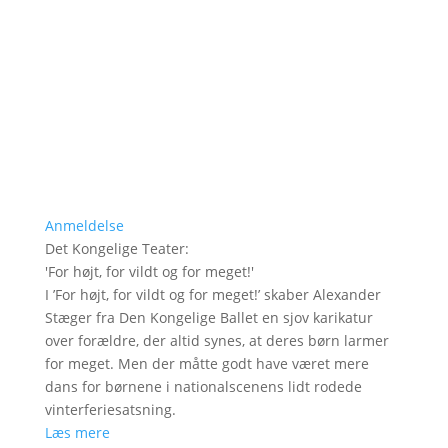
Anmeldelse
Det Kongelige Teater
:
'
For højt, for vildt og for meget!
'
I ’For højt, for vildt og for meget!’ skaber Alexander
Stæger fra Den Kongelige Ballet en sjov karikatur
over forældre, der altid synes, at deres børn larmer
for meget. Men der måtte godt have været mere
dans for børnene i nationalscenens lidt rodede
vinterferiesatsning.
Læs mere