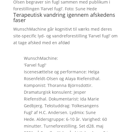
Olsen begraver sin fugl sammen med publikum i
forestillingen ’Farvel fugl’. Foto: Sune Hede
Terapeutisk vandring igennem afskedens
faser
WunschMachine går kognitivt til værks med deres
site-specific lyd- og vandreforestilling ’Farvel fugl’ om
at tage afsked med en afdød
WunschMachine:
'Farvel fugl'
Iscenesættelse og performance: Helga
Rosenfeldt-Olsen og Alaya Riefensthal.
Komponist: Thoranna Björnsdottir.
Dramaturgisk konsulent: Jesper
Riefensthal. Dokumentarist: Ida Marie
Gedbjerg. Tekstuddrag: ’Folkesangens
Fugl’ af H.C. Andersen. Lydmix: Sune
Hede. Aldersgruppe: 6-10 år. Varighed: 60
minutter. Turneforestilling. Set d28. maj