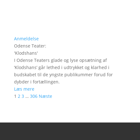
Anmeldelse
Odense Teater
:
'
Klodshans
'
I Odense Teaters glade og lyse opsætning af
’Klodshans’ går lethed i udtrykket og klarhed i
budskabet til de yngste publikummer forud for
dybder i fortællingen.
Læs mere
1
2
3
…
306
Næste