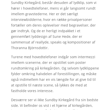
Sundby Kirkegård, består desuden af lydklip, som vi
hører i hovedtelefoner, mens vi går langsomt rundt
imellem gravstederne. Her er det særligt
interviewbidderne, hvor en række privatpersoner
fortæller om deres oplevelser med begravelser, der
gør indtryk. Og de er herligt indpakket i et
gennemført lyddesign af Sune Hede, der er
sammensat af reallyde, speaks og kompositioner af
Thoranna Björnsdottir.
Turene med hovedtelefoner indgår som intermezzi
imellem scenerne, der er opstillet som poster
rundtomkring på kirkegården. Og selvom lydklippene
fylder omkring halvdelen af forestillingen, og måske
også indimellem har en vis længde for at give tid til
at opstille til næste scene, så lykkes de med at
fastholde vores interesse.
Desværre ser vi ikke Sundby Kirkegård fra sin bedste
side. Vi befinder os vist i et hjørne af kirkegården,