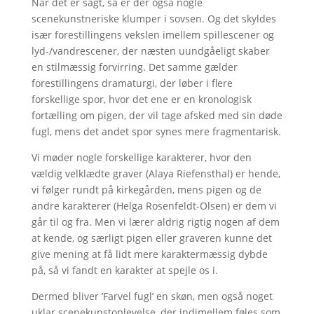
Når det er sagt, så er der også nogle
scenekunstneriske klumper i sovsen. Og det skyldes
især forestillingens vekslen imellem spillescener og
lyd-/vandrescener, der næsten uundgåeligt skaber
en stilmæssig forvirring. Det samme gælder
forestillingens dramaturgi, der løber i flere
forskellige spor, hvor det ene er en kronologisk
fortælling om pigen, der vil tage afsked med sin døde
fugl, mens det andet spor synes mere fragmentarisk.
Vi møder nogle forskellige karakterer, hvor den
vældig velklædte graver (Alaya Riefensthal) er hende,
vi følger rundt på kirkegården, mens pigen og de
andre karakterer (Helga Rosenfeldt-Olsen) er dem vi
går til og fra. Men vi lærer aldrig rigtig nogen af dem
at kende, og særligt pigen eller graveren kunne det
give mening at få lidt mere karaktermæssig dybde
på, så vi fandt en karakter at spejle os i.
Dermed bliver ’Farvel fugl’ en skøn, men også noget
uklar scenekunstoplevelse, der indimellem føles som