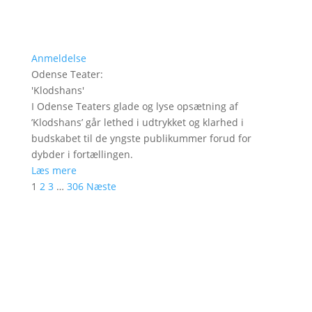
Anmeldelse
Odense Teater
:
'
Klodshans
'
I Odense Teaters glade og lyse opsætning af
’Klodshans’ går lethed i udtrykket og klarhed i
budskabet til de yngste publikummer forud for
dybder i fortællingen.
Læs mere
1
2
3
…
306
Næste