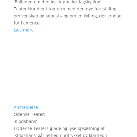
'
Balladen om den løsslupne lørdagskylling
'
Teater Hund er i topform med den nye forestilling
om venskab og jalousi – og om en kylling, der er glad
for flamenco.
Læs mere
Anmeldelse
Odense Teater
:
'
Klodshans
'
I Odense Teaters glade og lyse opsætning af
’Klodshans’ går lethed i udtrykket og klarhed i