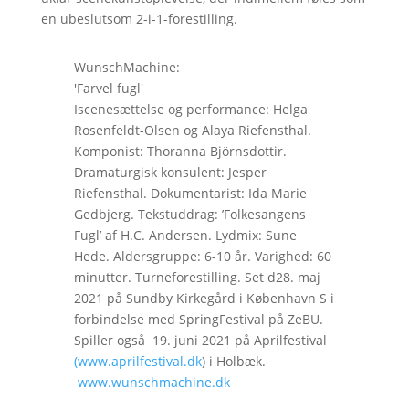
en ubeslutsom 2-i-1-forestilling.
WunschMachine:
'Farvel fugl'
Iscenesættelse og performance: Helga
Rosenfeldt-Olsen og Alaya Riefensthal.
Komponist: Thoranna Björnsdottir.
Dramaturgisk konsulent: Jesper
Riefensthal. Dokumentarist: Ida Marie
Gedbjerg. Tekstuddrag: ’Folkesangens
Fugl’ af H.C. Andersen. Lydmix: Sune
Hede. Aldersgruppe: 6-10 år. Varighed: 60
minutter. Turneforestilling. Set d28. maj
2021 på Sundby Kirkegård i København S i
forbindelse med SpringFestival på ZeBU.
Spiller også 19. juni 2021 på Aprilfestival
(www.aprilfestival.dk
) i Holbæk.
www.wunschmachine.dk