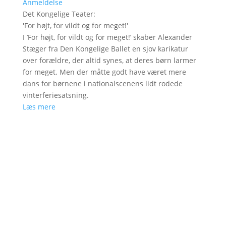
Anmeldelse
Det Kongelige Teater
:
'
For højt, for vildt og for meget!
'
I ’For højt, for vildt og for meget!’ skaber Alexander
Stæger fra Den Kongelige Ballet en sjov karikatur
over forældre, der altid synes, at deres børn larmer
for meget. Men der måtte godt have været mere
dans for børnene i nationalscenens lidt rodede
vinterferiesatsning.
Læs mere