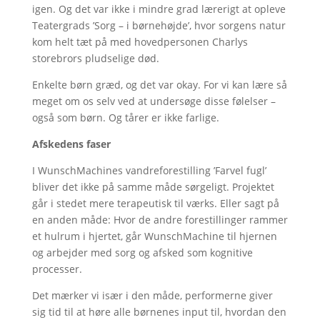
igen. Og det var ikke i mindre grad lærerigt at opleve
Teatergrads ’Sorg – i børnehøjde’, hvor sorgens natur
kom helt tæt på med hovedpersonen Charlys
storebrors pludselige død.
Enkelte børn græd, og det var okay. For vi kan lære så
meget om os selv ved at undersøge disse følelser –
også som børn. Og tårer er ikke farlige.
Afskedens faser
I WunschMachines vandreforestilling ’Farvel fugl’
bliver det ikke på samme måde sørgeligt. Projektet
går i stedet mere terapeutisk til værks. Eller sagt på
en anden måde: Hvor de andre forestillinger rammer
et hulrum i hjertet, går WunschMachine til hjernen
og arbejder med sorg og afsked som kognitive
processer.
Det mærker vi især i den måde, performerne giver
sig tid til at høre alle børnenes input til, hvordan den