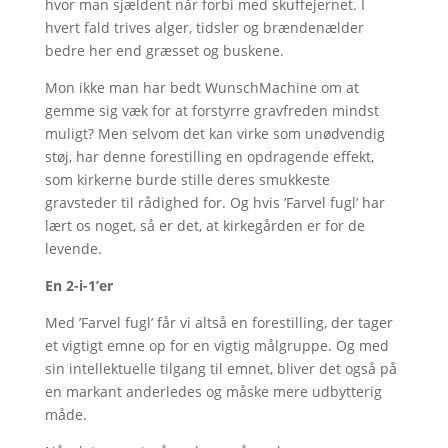
hvor man sjældent når forbi med skuffejernet. I
hvert fald trives alger, tidsler og brændenælder
bedre her end græsset og buskene.
Mon ikke man har bedt WunschMachine om at
gemme sig væk for at forstyrre gravfreden mindst
muligt? Men selvom det kan virke som unødvendig
støj, har denne forestilling en opdragende effekt,
som kirkerne burde stille deres smukkeste
gravsteder til rådighed for. Og hvis ’Farvel fugl’ har
lært os noget, så er det, at kirkegården er for de
levende.
En 2-i-1’er
Med ’Farvel fugl’ får vi altså en forestilling, der tager
et vigtigt emne op for en vigtig målgruppe. Og med
sin intellektuelle tilgang til emnet, bliver det også på
en markant anderledes og måske mere udbytterig
måde.