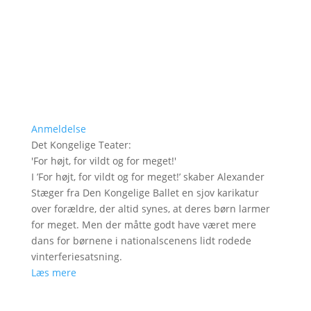
Anmeldelse
Det Kongelige Teater
:
'
For højt, for vildt og for meget!
'
I ’For højt, for vildt og for meget!’ skaber Alexander
Stæger fra Den Kongelige Ballet en sjov karikatur
over forældre, der altid synes, at deres børn larmer
for meget. Men der måtte godt have været mere
dans for børnene i nationalscenens lidt rodede
vinterferiesatsning.
Læs mere