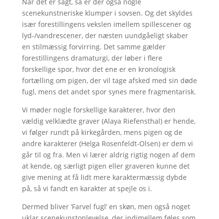
Når det er sagt, så er der også nogle
scenekunstneriske klumper i sovsen. Og det skyldes
især forestillingens vekslen imellem spillescener og
lyd-/vandrescener, der næsten uundgåeligt skaber
en stilmæssig forvirring. Det samme gælder
forestillingens dramaturgi, der løber i flere
forskellige spor, hvor det ene er en kronologisk
fortælling om pigen, der vil tage afsked med sin døde
fugl, mens det andet spor synes mere fragmentarisk.
Vi møder nogle forskellige karakterer, hvor den
vældig velklædte graver (Alaya Riefensthal) er hende,
vi følger rundt på kirkegården, mens pigen og de
andre karakterer (Helga Rosenfeldt-Olsen) er dem vi
går til og fra. Men vi lærer aldrig rigtig nogen af dem
at kende, og særligt pigen eller graveren kunne det
give mening at få lidt mere karaktermæssig dybde
på, så vi fandt en karakter at spejle os i.
Dermed bliver ’Farvel fugl’ en skøn, men også noget
uklar scenekunstoplevelse, der indimellem føles som