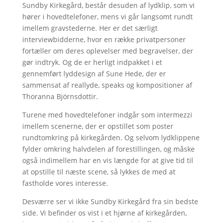
Sundby Kirkegård, består desuden af lydklip, som vi
hører i hovedtelefoner, mens vi går langsomt rundt
imellem gravstederne. Her er det særligt
interviewbidderne, hvor en række privatpersoner
fortæller om deres oplevelser med begravelser, der
gør indtryk. Og de er herligt indpakket i et
gennemført lyddesign af Sune Hede, der er
sammensat af reallyde, speaks og kompositioner af
Thoranna Björnsdottir.
Turene med hovedtelefoner indgår som intermezzi
imellem scenerne, der er opstillet som poster
rundtomkring på kirkegården. Og selvom lydklippene
fylder omkring halvdelen af forestillingen, og måske
også indimellem har en vis længde for at give tid til
at opstille til næste scene, så lykkes de med at
fastholde vores interesse.
Desværre ser vi ikke Sundby Kirkegård fra sin bedste
side. Vi befinder os vist i et hjørne af kirkegården,