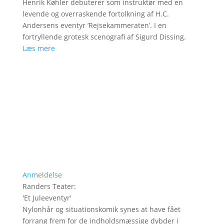
Henrik Køhler debuterer som instruktør med en
levende og overraskende fortolkning af H.C.
Andersens eventyr ’Rejsekammeraten’. I en
fortryllende grotesk scenografi af Sigurd Dissing.
Læs mere
Anmeldelse
Randers Teater
:
'
Et Juleeventyr
'
Nylonhår og situationskomik synes at have fået
forrang frem for de indholdsmæssige dybder i