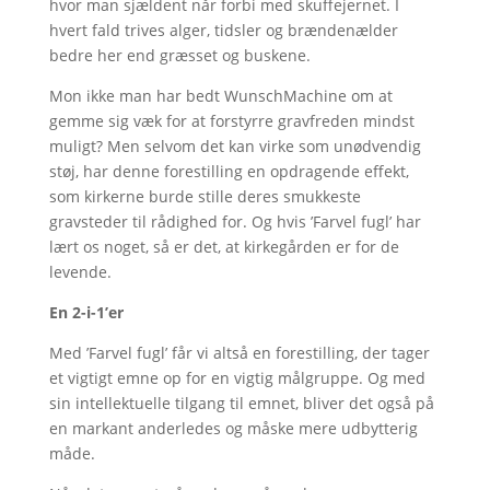
hvor man sjældent når forbi med skuffejernet. I
hvert fald trives alger, tidsler og brændenælder
bedre her end græsset og buskene.
Mon ikke man har bedt WunschMachine om at
gemme sig væk for at forstyrre gravfreden mindst
muligt? Men selvom det kan virke som unødvendig
støj, har denne forestilling en opdragende effekt,
som kirkerne burde stille deres smukkeste
gravsteder til rådighed for. Og hvis ’Farvel fugl’ har
lært os noget, så er det, at kirkegården er for de
levende.
En 2-i-1’er
Med ’Farvel fugl’ får vi altså en forestilling, der tager
et vigtigt emne op for en vigtig målgruppe. Og med
sin intellektuelle tilgang til emnet, bliver det også på
en markant anderledes og måske mere udbytterig
måde.