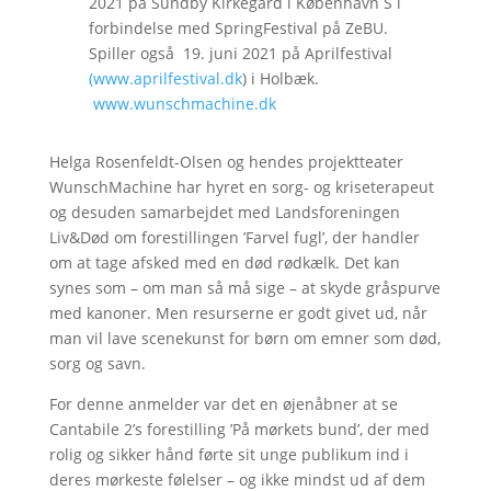
2021 på Sundby Kirkegård i København S i
forbindelse med SpringFestival på ZeBU.
Spiller også 19. juni 2021 på Aprilfestival
(www.aprilfestival.dk
) i Holbæk.
www.wunschmachine.dk
Helga Rosenfeldt-Olsen og hendes projektteater
WunschMachine har hyret en sorg- og kriseterapeut
og desuden samarbejdet med Landsforeningen
Liv&Død om forestillingen ’Farvel fugl’, der handler
om at tage afsked med en død rødkælk. Det kan
synes som – om man så må sige – at skyde gråspurve
med kanoner. Men resurserne er godt givet ud, når
man vil lave scenekunst for børn om emner som død,
sorg og savn.
For denne anmelder var det en øjenåbner at se
Cantabile 2’s forestilling ’På mørkets bund’, der med
rolig og sikker hånd førte sit unge publikum ind i
deres mørkeste følelser – og ikke mindst ud af dem