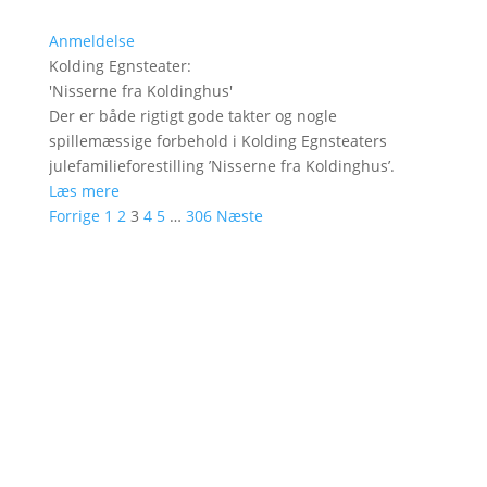
Anmeldelse
Kolding Egnsteater
:
'
Nisserne fra Koldinghus
'
Der er både rigtigt gode takter og nogle
spillemæssige forbehold i Kolding Egnsteaters
julefamilieforestilling ’Nisserne fra Koldinghus’.
Læs mere
Forrige
1
2
3
4
5
…
306
Næste