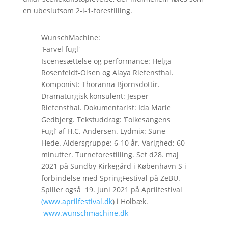
en ubeslutsom 2-i-1-forestilling.
WunschMachine:
'Farvel fugl'
Iscenesættelse og performance: Helga
Rosenfeldt-Olsen og Alaya Riefensthal.
Komponist: Thoranna Björnsdottir.
Dramaturgisk konsulent: Jesper
Riefensthal. Dokumentarist: Ida Marie
Gedbjerg. Tekstuddrag: ’Folkesangens
Fugl’ af H.C. Andersen. Lydmix: Sune
Hede. Aldersgruppe: 6-10 år. Varighed: 60
minutter. Turneforestilling. Set d28. maj
2021 på Sundby Kirkegård i København S i
forbindelse med SpringFestival på ZeBU.
Spiller også 19. juni 2021 på Aprilfestival
(www.aprilfestival.dk
) i Holbæk.
www.wunschmachine.dk