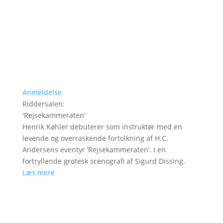
Anmeldelse
Riddersalen
:
'
Rejsekammeraten
'
Henrik Køhler debuterer som instruktør med en
levende og overraskende fortolkning af H.C.
Andersens eventyr ’Rejsekammeraten’. I en
fortryllende grotesk scenografi af Sigurd Dissing.
Læs mere