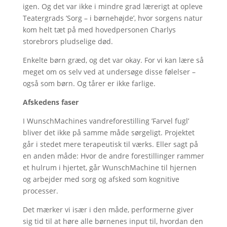
igen. Og det var ikke i mindre grad lærerigt at opleve
Teatergrads ’Sorg – i børnehøjde’, hvor sorgens natur
kom helt tæt på med hovedpersonen Charlys
storebrors pludselige død.
Enkelte børn græd, og det var okay. For vi kan lære så
meget om os selv ved at undersøge disse følelser –
også som børn. Og tårer er ikke farlige.
Afskedens faser
I WunschMachines vandreforestilling ’Farvel fugl’
bliver det ikke på samme måde sørgeligt. Projektet
går i stedet mere terapeutisk til værks. Eller sagt på
en anden måde: Hvor de andre forestillinger rammer
et hulrum i hjertet, går WunschMachine til hjernen
og arbejder med sorg og afsked som kognitive
processer.
Det mærker vi især i den måde, performerne giver
sig tid til at høre alle børnenes input til, hvordan den