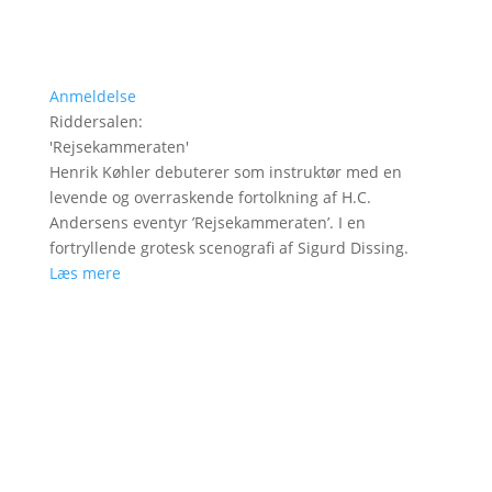
Anmeldelse
Riddersalen
:
'
Rejsekammeraten
'
Henrik Køhler debuterer som instruktør med en
levende og overraskende fortolkning af H.C.
Andersens eventyr ’Rejsekammeraten’. I en
fortryllende grotesk scenografi af Sigurd Dissing.
Læs mere