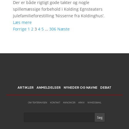
Der er både rigtigt gode takter og nogle
spillemæssige forbehold i Kolding Egnsteaters
julefamilieforestilling ’Nisserne fra Koldinghus’.
Læs mere
Forrige
1
2
3
4
5
…
306
Næste
ARTIKLER
ANMELDELSER
NYHEDER OG NAVNE
DEBAT
OM TEATERAVISEN
KONTAKT
ANNONCER
ARKIV
NYHEDSMAIL