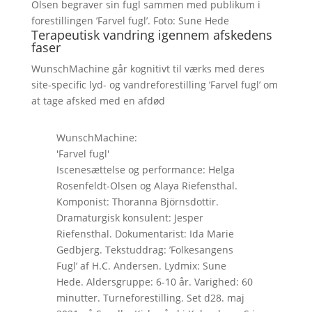
Olsen begraver sin fugl sammen med publikum i
forestillingen ’Farvel fugl’. Foto: Sune Hede
Terapeutisk vandring igennem afskedens
faser
WunschMachine går kognitivt til værks med deres
site-specific lyd- og vandreforestilling ’Farvel fugl’ om
at tage afsked med en afdød
WunschMachine:
'Farvel fugl'
Iscenesættelse og performance: Helga
Rosenfeldt-Olsen og Alaya Riefensthal.
Komponist: Thoranna Björnsdottir.
Dramaturgisk konsulent: Jesper
Riefensthal. Dokumentarist: Ida Marie
Gedbjerg. Tekstuddrag: ’Folkesangens
Fugl’ af H.C. Andersen. Lydmix: Sune
Hede. Aldersgruppe: 6-10 år. Varighed: 60
minutter. Turneforestilling. Set d28. maj