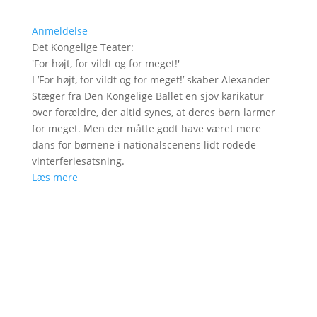
Anmeldelse
Det Kongelige Teater
:
'
For højt, for vildt og for meget!
'
I ’For højt, for vildt og for meget!’ skaber Alexander
Stæger fra Den Kongelige Ballet en sjov karikatur
over forældre, der altid synes, at deres børn larmer
for meget. Men der måtte godt have været mere
dans for børnene i nationalscenens lidt rodede
vinterferiesatsning.
Læs mere