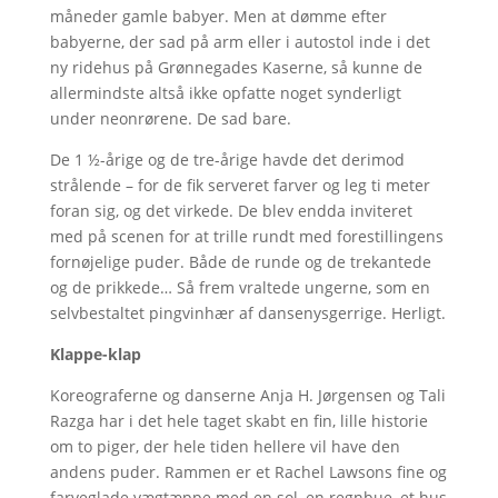
måneder gamle babyer. Men at dømme efter
babyerne, der sad på arm eller i autostol inde i det
ny ridehus på Grønnegades Kaserne, så kunne de
allermindste altså ikke opfatte noget synderligt
under neonrørene. De sad bare.
De 1 ½-årige og de tre-årige havde det derimod
strålende – for de fik serveret farver og leg ti meter
foran sig, og det virkede. De blev endda inviteret
med på scenen for at trille rundt med forestillingens
fornøjelige puder. Både de runde og de trekantede
og de prikkede… Så frem vraltede ungerne, som en
selvbestaltet pingvinhær af dansenysgerrige. Herligt.
Klappe-klap
Koreograferne og danserne Anja H. Jørgensen og Tali
Razga har i det hele taget skabt en fin, lille historie
om to piger, der hele tiden hellere vil have den
andens puder. Rammen er et Rachel Lawsons fine og
farveglade vægtæppe med en sol, en regnbue, et hus