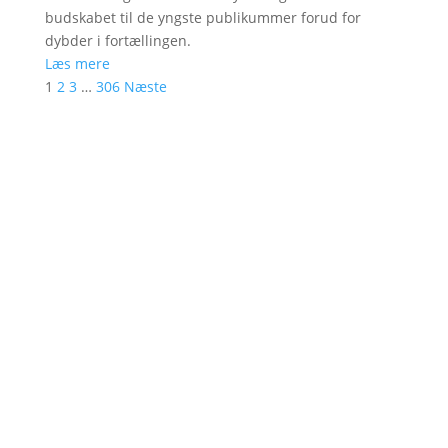
budskabet til de yngste publikummer forud for
dybder i fortællingen.
Læs mere
1
2
3
…
306
Næste