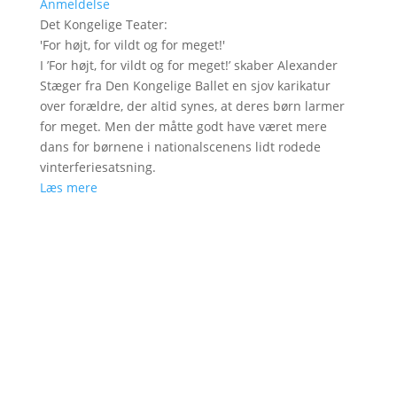
Anmeldelse
Det Kongelige Teater
:
'
For højt, for vildt og for meget!
'
I ’For højt, for vildt og for meget!’ skaber Alexander
Stæger fra Den Kongelige Ballet en sjov karikatur
over forældre, der altid synes, at deres børn larmer
for meget. Men der måtte godt have været mere
dans for børnene i nationalscenens lidt rodede
vinterferiesatsning.
Læs mere