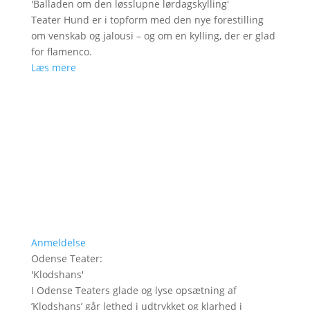
'
Balladen om den løsslupne lørdagskylling
'
Teater Hund er i topform med den nye forestilling
om venskab og jalousi – og om en kylling, der er glad
for flamenco.
Læs mere
Anmeldelse
Odense Teater
:
'
Klodshans
'
I Odense Teaters glade og lyse opsætning af
’Klodshans’ går lethed i udtrykket og klarhed i