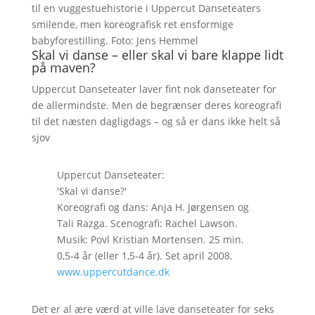
til en vuggestuehistorie i Uppercut Danseteaters
smilende, men koreografisk ret ensformige
babyforestilling. Foto: Jens Hemmel
Skal vi danse – eller skal vi bare klappe lidt
på maven?
Uppercut Danseteater laver fint nok danseteater for
de allermindste. Men de begrænser deres koreografi
til det næsten dagligdags – og så er dans ikke helt så
sjov
Uppercut Danseteater:
'Skal vi danse?'
Koreografi og dans: Anja H. Jørgensen og
Tali Razga. Scenografi: Rachel Lawson.
Musik: Povl Kristian Mortensen. 25 min.
0,5-4 år (eller 1,5-4 år). Set april 2008.
www.uppercutdance.dk
Det er al ære værd at ville lave danseteater for seks