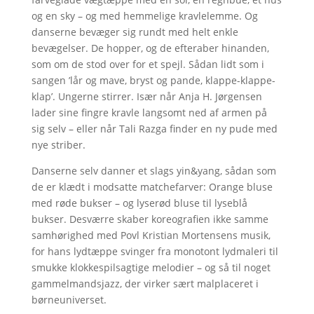
og en sky – og med hemmelige kravlelemme. Og
danserne bevæger sig rundt med helt enkle
bevægelser. De hopper, og de efteraber hinanden,
som om de stod over for et spejl. Sådan lidt som i
sangen ’lår og mave, bryst og pande, klappe-klappe-
klap’. Ungerne stirrer. Især når Anja H. Jørgensen
lader sine fingre kravle langsomt ned af armen på
sig selv – eller når Tali Razga finder en ny pude med
nye striber.
Danserne selv danner et slags yin&yang, sådan som
de er klædt i modsatte matchefarver: Orange bluse
med røde bukser – og lyserød bluse til lyseblå
bukser. Desværre skaber koreografien ikke samme
samhørighed med Povl Kristian Mortensens musik,
for hans lydtæppe svinger fra monotont lydmaleri til
smukke klokkespilsagtige melodier – og så til noget
gammelmandsjazz, der virker sært malplaceret i
børneuniverset.