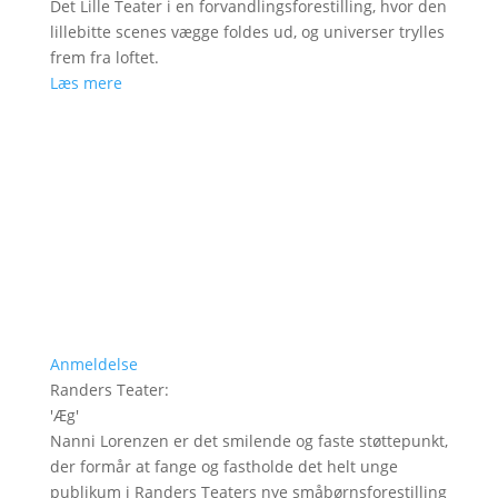
Det Lille Teater i en forvandlingsforestilling, hvor den
lillebitte scenes vægge foldes ud, og universer trylles
frem fra loftet.
Læs mere
Anmeldelse
Randers Teater
:
'
Æg
'
Nanni Lorenzen er det smilende og faste støttepunkt,
der formår at fange og fastholde det helt unge
publikum i Randers Teaters nye småbørnsforestilling