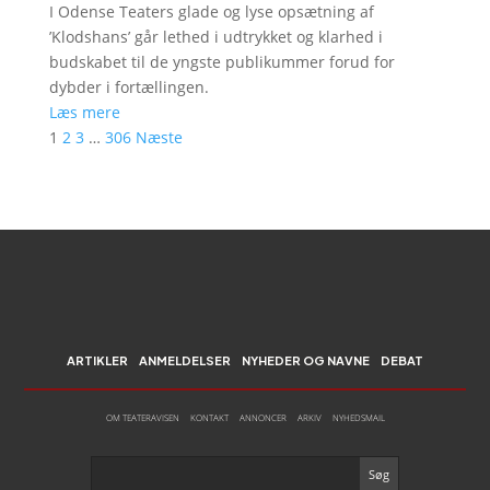
I Odense Teaters glade og lyse opsætning af
’Klodshans’ går lethed i udtrykket og klarhed i
budskabet til de yngste publikummer forud for
dybder i fortællingen.
Læs mere
1
2
3
…
306
Næste
ARTIKLER
ANMELDELSER
NYHEDER OG NAVNE
DEBAT
OM TEATERAVISEN
KONTAKT
ANNONCER
ARKIV
NYHEDSMAIL