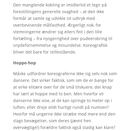
Den manglende kobling er imidlertid et tegn på
forestillingens generelle svaghed – at den ikke
formår at samle og udvikle sit udtryk med
overbevisende målfasthed. Ærgerligt nok, for
stemningerne ændrer sig ellers fint i den lille
fortælling – fra nysgerrighed over pudeerobring til
snydefornemmelse og misundelse. Koreografisk
bliver det bare for stillestående.
Hoppe-hop
Måske udfordrer koreograferne ikke sig selv nok som
dansere. Det virker faktisk, som om de er bange for
at virke elitære over for de små tilskuere, der knap
har lært at hoppe med to ben. Men hvorfor vil
danserne ikke vise, at de kan springe to meter op i
luften, eller dreje vildt hurtigt rundt på numsen?
Hvorfor må ungerne ikke stræbe mod mere end den
slags bevægelser, som deres (jævnt hen
overvægtige!) forældre faktisk også stadig kan klare?