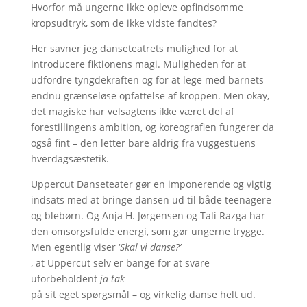
Hvorfor må ungerne ikke opleve opfindsomme
kropsudtryk, som de ikke vidste fandtes?
Her savner jeg danseteatrets mulighed for at
introducere fiktionens magi. Muligheden for at
udfordre tyngdekraften og for at lege med barnets
endnu grænseløse opfattelse af kroppen. Men okay,
det magiske har velsagtens ikke været del af
forestillingens ambition, og koreografien fungerer da
også fint – den letter bare aldrig fra vuggestuens
hverdagsæstetik.
Uppercut Danseteater gør en imponerende og vigtig
indsats med at bringe dansen ud til både teenagere
og blebørn. Og Anja H. Jørgensen og Tali Razga har
den omsorgsfulde energi, som gør ungerne trygge.
Men egentlig viser ‘
Skal vi danse?’
, at Uppercut selv er bange for at svare
uforbeholdent
ja tak
på sit eget spørgsmål – og virkelig danse helt ud.