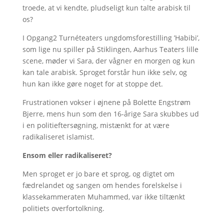
troede, at vi kendte, pludseligt kun talte arabisk til
os?
I Opgang2 Turnéteaters ungdomsforestilling ’Habibi’,
som lige nu spiller på Stiklingen, Aarhus Teaters lille
scene, møder vi Sara, der vågner en morgen og kun
kan tale arabisk. Sproget forstår hun ikke selv, og
hun kan ikke gøre noget for at stoppe det.
Frustrationen vokser i øjnene på Bolette Engstrøm
Bjerre, mens hun som den 16-årige Sara skubbes ud
i en politieftersøgning, mistænkt for at være
radikaliseret islamist.
Ensom eller radikaliseret?
Men sproget er jo bare et sprog, og digtet om
fædrelandet og sangen om hendes forelskelse i
klassekammeraten Muhammed, var ikke tiltænkt
politiets overfortolkning.