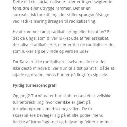
Dette er ikke socialrealisme – der er ingen svigtende
forældre eller utrygge rammer. Det er en
surrealistisk forestilling, der stiller spørgsmålstegn
ved radikalisering årsagen til radikalisering.
Hvad kommer først; radikalisering eller isolation? Er
det de unge, som bliver lukket ude af fællesskabet,
der bliver radikaliseret, eller er det de radikaliserede,
som lukker sig selv inde og verden ude?
For Sara er ikke radikaliseret, selvom alle tror det.
Ikke desto mindre bliver hun til sidst parat til både at
stjæle og dræbe, mens hun er på flugt fra sig selv.
Fyldig turnéscenografi
Opgang2 Turnéteater har skabt en æstetisk vellykket
turnéforestilling, hvor der ikke er gået på
turnékompromis med scenografien. De to
skuespillere bevæger sig på et lille podie, mens
hække af kamuflage-net og belysning fylder rummet