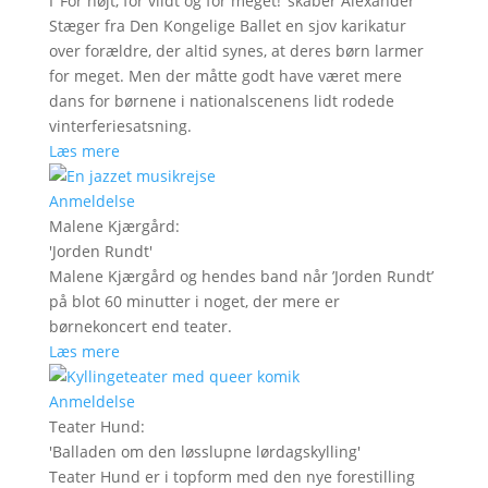
I ’For højt, for vildt og for meget!’ skaber Alexander
Stæger fra Den Kongelige Ballet en sjov karikatur
over forældre, der altid synes, at deres børn larmer
for meget. Men der måtte godt have været mere
dans for børnene i nationalscenens lidt rodede
vinterferiesatsning.
Læs mere
Anmeldelse
Malene Kjærgård
:
'
Jorden Rundt
'
Malene Kjærgård og hendes band når ’Jorden Rundt’
på blot 60 minutter i noget, der mere er
børnekoncert end teater.
Læs mere
Anmeldelse
Teater Hund
:
'
Balladen om den løsslupne lørdagskylling
'
Teater Hund er i topform med den nye forestilling