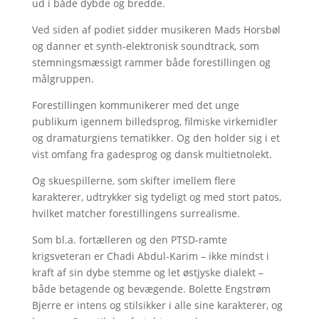
ud i både dybde og bredde.
Ved siden af podiet sidder musikeren Mads Horsbøl
og danner et synth-elektronisk soundtrack, som
stemningsmæssigt rammer både forestillingen og
målgruppen.
Forestillingen kommunikerer med det unge
publikum igennem billedsprog, filmiske virkemidler
og dramaturgiens tematikker. Og den holder sig i et
vist omfang fra gadesprog og dansk multietnolekt.
Og skuespillerne, som skifter imellem flere
karakterer, udtrykker sig tydeligt og med stort patos,
hvilket matcher forestillingens surrealisme.
Som bl.a. fortælleren og den PTSD-ramte
krigsveteran er Chadi Abdul-Karim – ikke mindst i
kraft af sin dybe stemme og let østjyske dialekt –
både betagende og bevægende. Bolette Engstrøm
Bjerre er intens og stilsikker i alle sine karakterer, og