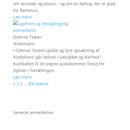
om venskab og jalousi – og om en kylling, der er glad
for flamenco.
Læs mere
Anmeldelse
Odense Teater
:
'
Klodshans
'
I Odense Teaters glade og lyse opsætning af
’Klodshans’ går lethed i udtrykket og klarhed i
budskabet til de yngste publikummer forud for
dybder i fortællingen.
Læs mere
1
2
3
…
306
Næste
Seneste anmeldelser