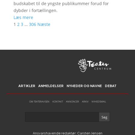
budskabet til de yngste publikummer forud for
dybder i fortællingen.
Læs mere
1
2
3
…
306
Næste
ARTIKLER
ANMELDELSER
NYHEDER OG NAVNE
DEBAT
OM TEATERAVISEN
KONTAKT
ANNONCER
ARKIV
NYHEDSMAIL
Ansvarshavende redaktør: Carsten Jensen