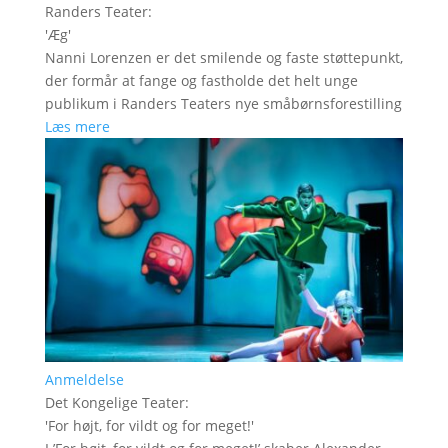
Randers Teater
:
'
Æg
'
Nanni Lorenzen er det smilende og faste støttepunkt,
der formår at fange og fastholde det helt unge
publikum i Randers Teaters nye småbørnsforestilling
Læs mere
Anmeldelse
Det Kongelige Teater
:
'
For højt, for vildt og for meget!
'