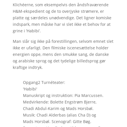
Klichéerne, som eksempelvis den åndsfraværende
H&M-ekspedient og de to overjyske strømere, er
platte og særdeles unødvendige. Det ligner komiske
indspark, men måske har vi slet ikke et behov for at
grine i ’Habibi’.
Man slår sig ikke på forestillingen, selvom emnet slet
ikke er ufarligt. Den filmiske iscenesættelse holder
energien oppe, mens den smukke sang, de danske
og arabiske sprog og det tydelige billedsprog gør
kraftige indtryk.
Opgang2 Turnéteater:
'Habibi'
Manuskript og instruktion: Pia Marcussen.
Medvirkende: Bolette Engstrøm Bjerre,
Chadi Abdul-Karim og Mads Horsbøl.
Musik: Chadi Alderbas (alias Cha D) og
Mads Horsbøl. Scenograf: Gitte Bøg.