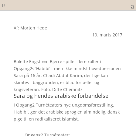
Af: Morten Hede
19. marts 2017
Bolette Engstrøm Bjerre spiller flere roller i
Opgang2s ’Habibi’ - men ikke mindst hovedpersonen
Sara på 16 år. Chadi Abdul-Karim, der lige kan
skimtes i baggrunden, er bl.a. fortæller og
krigsveteran. Foto: Ditte Chemnitz
Sara og hendes arabiske forbandelse
I Opgang2 Turnéteaters nye ungdomsforestilling,
’Habibi’, gør det arabiske sprog en almindelig, dansk
pige til en radikaliseret islamist.
Opgang2 Turnéteater: