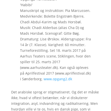
'Habibi'
Manuskript og instruktion: Pia Marcussen.
Medvirkende: Bolette Engstrøm Bjerre,
Chadi Abdul-Karim og Mads Horsbøl.
Musik: Chadi Alderbas (alias Cha D) og
Mads Horsbøl. Scenograf: Gitte Bøg.
Dramaturg: Lise Ørskov. Aldersgruppe: Fra
14 år (7. Klasse). Varighed: 60 minutter.
Turneforestilling. Set 18. marts 2017 på
Aarhus Teaters scene, Stiklingen, hvor den
spiller til 25. marts 2017
(www.aarhusteater.dk). Kan også opleves
på Aprilfestival 2017 (www.aprilfestival.dk)
i Sønderborg.
www.opgang2.dk
Det arabiske sprog er stigmatiseret. Og det er måske
ikke, hvad vi oftest betænker, når vi diskuterer
integration, asyl, indvandring og radikalisering. Men
hvordan ville vi te os, hvis en dansk pige, som vi