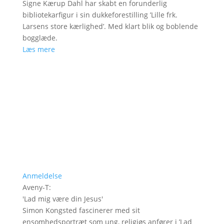
Signe Kærup Dahl har skabt en forunderlig
bibliotekarfigur i sin dukkeforestilling ’Lille frk.
Larsens store kærlighed’. Med klart blik og boblende
bogglæde.
Læs mere
Anmeldelse
Aveny-T
:
'
Lad mig være din Jesus
'
Simon Kongsted fascinerer med sit
ensomhedsportræt som ung, religiøs anfører i ’Lad