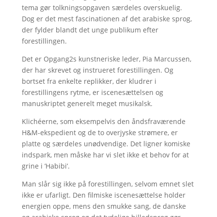
tema gør tolkningsopgaven særdeles overskuelig.
Dog er det mest fascinationen af det arabiske sprog,
der fylder blandt det unge publikum efter
forestillingen.
Det er Opgang2s kunstneriske leder, Pia Marcussen,
der har skrevet og instrueret forestillingen. Og
bortset fra enkelte replikker, der kludrer i
forestillingens rytme, er iscenesættelsen og
manuskriptet generelt meget musikalsk.
Klichéerne, som eksempelvis den åndsfraværende
H&M-ekspedient og de to overjyske strømere, er
platte og særdeles unødvendige. Det ligner komiske
indspark, men måske har vi slet ikke et behov for at
grine i ’Habibi’.
Man slår sig ikke på forestillingen, selvom emnet slet
ikke er ufarligt. Den filmiske iscenesættelse holder
energien oppe, mens den smukke sang, de danske