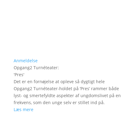
Anmeldelse
Opgang2 Turnéteater
:
'
Pres
'
Det er en fornøjelse at opleve så dygtigt hele
Opgang2 Turnéteater-holdet på ’Pres’ rammer både
lyst- og smertefyldte aspekter af ungdomslivet på en
frekvens, som den unge selv er stillet ind på.
Læs mere