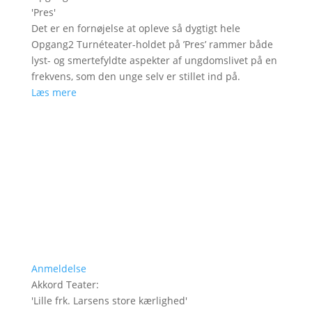
'
Pres
'
Det er en fornøjelse at opleve så dygtigt hele
Opgang2 Turnéteater-holdet på ’Pres’ rammer både
lyst- og smertefyldte aspekter af ungdomslivet på en
frekvens, som den unge selv er stillet ind på.
Læs mere
Anmeldelse
Akkord Teater
:
'
Lille frk. Larsens store kærlighed
'