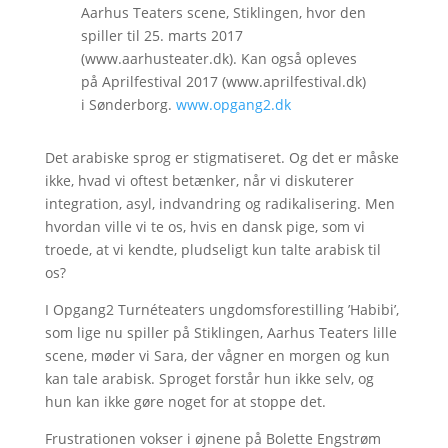
Aarhus Teaters scene, Stiklingen, hvor den
spiller til 25. marts 2017
(www.aarhusteater.dk). Kan også opleves
på Aprilfestival 2017 (www.aprilfestival.dk)
i Sønderborg.
www.opgang2.dk
Det arabiske sprog er stigmatiseret. Og det er måske
ikke, hvad vi oftest betænker, når vi diskuterer
integration, asyl, indvandring og radikalisering. Men
hvordan ville vi te os, hvis en dansk pige, som vi
troede, at vi kendte, pludseligt kun talte arabisk til
os?
I Opgang2 Turnéteaters ungdomsforestilling ’Habibi’,
som lige nu spiller på Stiklingen, Aarhus Teaters lille
scene, møder vi Sara, der vågner en morgen og kun
kan tale arabisk. Sproget forstår hun ikke selv, og
hun kan ikke gøre noget for at stoppe det.
Frustrationen vokser i øjnene på Bolette Engstrøm