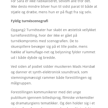
For Sara er ikke radikaliseret, selvom alle tror det.
Ikke desto mindre bliver hun til sidst parat til både at
stjæle og dræbe, mens hun er på flugt fra sig selv.
Fyldig turnéscenografi
Opgang2 Turnéteater har skabt en æstetisk vellykket
turnéforestilling, hvor der ikke er gået på
turnékompromis med scenografien. De to
skuespillere bevæger sig på et lille podie, mens
hække af kamuflage-net og belysning fylder rummet
ud i både dybde og bredde.
Ved siden af podiet sidder musikeren Mads Horsbøl
og danner et synth-elektronisk soundtrack, som
stemningsmæssigt rammer både forestillingen og
målgruppen.
Forestillingen kommunikerer med det unge
publikum igennem billedsprog, filmiske virkemidler
og dramaturgiens tematikker. Og den holder sig i et