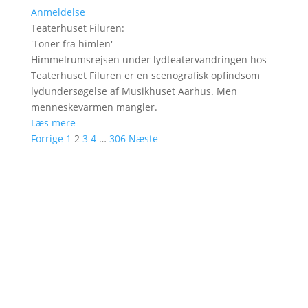
Anmeldelse
Teaterhuset Filuren
:
'
Toner fra himlen
'
Himmelrumsrejsen under lydteatervandringen hos
Teaterhuset Filuren er en scenografisk opfindsom
lydundersøgelse af Musikhuset Aarhus. Men
menneskevarmen mangler.
Læs mere
Forrige
1
2
3
4
…
306
Næste