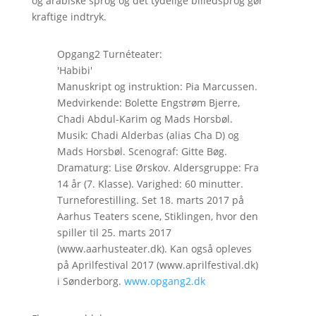
og arabiske sprog og det tydelige billedsprog gør
kraftige indtryk.
Opgang2 Turnéteater:
'Habibi'
Manuskript og instruktion: Pia Marcussen.
Medvirkende: Bolette Engstrøm Bjerre,
Chadi Abdul-Karim og Mads Horsbøl.
Musik: Chadi Alderbas (alias Cha D) og
Mads Horsbøl. Scenograf: Gitte Bøg.
Dramaturg: Lise Ørskov. Aldersgruppe: Fra
14 år (7. Klasse). Varighed: 60 minutter.
Turneforestilling. Set 18. marts 2017 på
Aarhus Teaters scene, Stiklingen, hvor den
spiller til 25. marts 2017
(www.aarhusteater.dk). Kan også opleves
på Aprilfestival 2017 (www.aprilfestival.dk)
i Sønderborg.
www.opgang2.dk