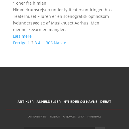
'
Toner fra himlen
'
Himmelrumsrejsen under lydteatervandringen hos
Teaterhuset Filuren er en scenografisk opfindsom
lydundersøgelse af Musikhuset Aarhus. Men
menneskevarmen mangler.
Læs mere
Forrige
1
2
3
4
…
306
Næste
ARTIKLER
ANMELDELSER
NYHEDER OG NAVNE
DEBAT
OM TEATERAVISEN
KONTAKT
ANNONCER
ARKIV
NYHEDSMAIL