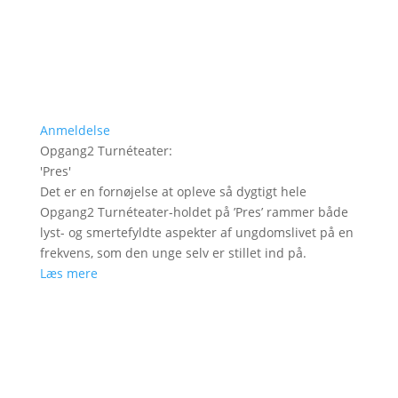
Anmeldelse
Opgang2 Turnéteater
:
'
Pres
'
Det er en fornøjelse at opleve så dygtigt hele
Opgang2 Turnéteater-holdet på ’Pres’ rammer både
lyst- og smertefyldte aspekter af ungdomslivet på en
frekvens, som den unge selv er stillet ind på.
Læs mere