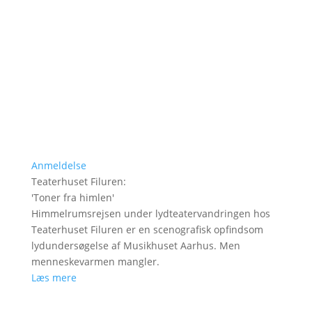
Anmeldelse
Teaterhuset Filuren
:
'
Toner fra himlen
'
Himmelrumsrejsen under lydteatervandringen hos
Teaterhuset Filuren er en scenografisk opfindsom
lydundersøgelse af Musikhuset Aarhus. Men
menneskevarmen mangler.
Læs mere