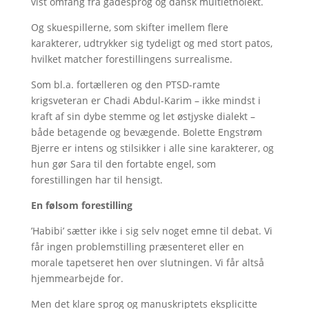
vist omfang fra gadesprog og dansk multietnolekt.
Og skuespillerne, som skifter imellem flere
karakterer, udtrykker sig tydeligt og med stort patos,
hvilket matcher forestillingens surrealisme.
Som bl.a. fortælleren og den PTSD-ramte
krigsveteran er Chadi Abdul-Karim – ikke mindst i
kraft af sin dybe stemme og let østjyske dialekt –
både betagende og bevægende. Bolette Engstrøm
Bjerre er intens og stilsikker i alle sine karakterer, og
hun gør Sara til den fortabte engel, som
forestillingen har til hensigt.
En følsom forestilling
’Habibi’ sætter ikke i sig selv noget emne til debat. Vi
får ingen problemstilling præsenteret eller en
morale tapetseret hen over slutningen. Vi får altså
hjemmearbejde for.
Men det klare sprog og manuskriptets eksplicitte