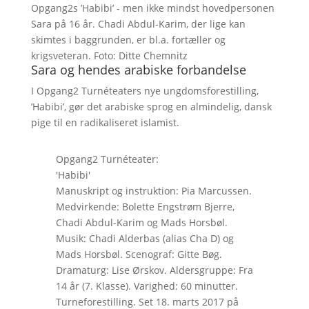
Opgang2s ’Habibi’ - men ikke mindst hovedpersonen
Sara på 16 år. Chadi Abdul-Karim, der lige kan
skimtes i baggrunden, er bl.a. fortæller og
krigsveteran. Foto: Ditte Chemnitz
Sara og hendes arabiske forbandelse
I Opgang2 Turnéteaters nye ungdomsforestilling,
’Habibi’, gør det arabiske sprog en almindelig, dansk
pige til en radikaliseret islamist.
Opgang2 Turnéteater:
'Habibi'
Manuskript og instruktion: Pia Marcussen.
Medvirkende: Bolette Engstrøm Bjerre,
Chadi Abdul-Karim og Mads Horsbøl.
Musik: Chadi Alderbas (alias Cha D) og
Mads Horsbøl. Scenograf: Gitte Bøg.
Dramaturg: Lise Ørskov. Aldersgruppe: Fra
14 år (7. Klasse). Varighed: 60 minutter.
Turneforestilling. Set 18. marts 2017 på