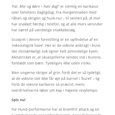
'Far, Mor og Børn – hver dag!'
er nemlig en karikatur
over familiens dagligdag. Fra morgenmaden med
råben og skrigen og husk-nu! – til venten på, at mor
har snakket færdig i telefon, og at alle mors veninder
har været på uendelige snakkebesøg.
Scoop’et i denne forestilling er en opfindelse af en
’voksoologisk have’. Her er de voksne anbragt i bure,
der mistænkeligt nok ligner helt almindelige hjem.
Metatricket er, at skuespillerne sendes ind i burene,
forklædt som børn. Tydeligvis ikke uden risiko.
Men ungerne skriger af grin, fordi det er så tydeligt,
at de voksne slet ikke får øje på barnet i ’buret’ – og
fordi de voksne karikeres så præcist, mens
overdrivelserne løber om kap i højeste revytempo.
Spis nu!
For Hund-performerne har et bramfrit attack og en