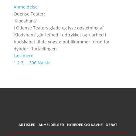
Anmeldelse
Odense Teater
:
'
Klodshans
'
I Odense Teaters glade og lyse opsætning af
’Klodshans’ går lethed i udtrykket og klarhed i
budskabet til de yngste publikummer forud for
dybder i fortællingen.
Læs mere
1
2
3
…
306
Næste
ARTIKLER
ANMELDELSER
NYHEDER OG NAVNE
DEBAT