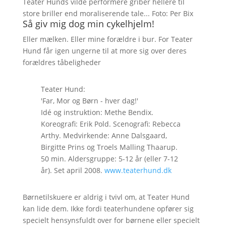
Teater Hunds vilde performere griber hellere til
store briller end moraliserende tale... Foto: Per Bix
Så giv mig dog min cykelhjelm!
Eller mælken. Eller mine forældre i bur. For Teater
Hund får igen ungerne til at more sig over deres
forældres tåbeligheder
Teater Hund:
'Far, Mor og Børn - hver dag!'
Idé og instruktion: Methe Bendix.
Koreografi: Erik Pold. Scenografi: Rebecca
Arthy. Medvirkende: Anne Dalsgaard,
Birgitte Prins og Troels Malling Thaarup.
50 min. Aldersgruppe: 5-12 år (eller 7-12
år). Set april 2008.
www.teaterhund.dk
Børnetilskuere er aldrig i tvivl om, at Teater Hund
kan lide dem. Ikke fordi teaterhundene opfører sig
specielt hensynsfuldt over for børnene eller specielt