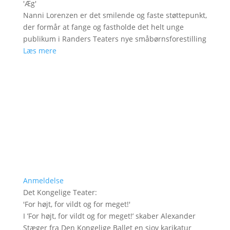
'
Æg
'
Nanni Lorenzen er det smilende og faste støttepunkt,
der formår at fange og fastholde det helt unge
publikum i Randers Teaters nye småbørnsforestilling
Læs mere
Anmeldelse
Det Kongelige Teater
:
'
For højt, for vildt og for meget!
'
I ’For højt, for vildt og for meget!’ skaber Alexander
Stæger fra Den Kongelige Ballet en sjov karikatur