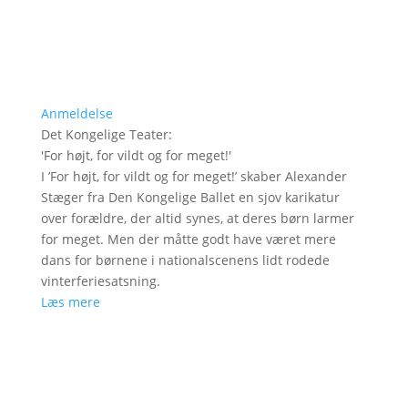
Anmeldelse
Det Kongelige Teater
:
'
For højt, for vildt og for meget!
'
I ’For højt, for vildt og for meget!’ skaber Alexander
Stæger fra Den Kongelige Ballet en sjov karikatur
over forældre, der altid synes, at deres børn larmer
for meget. Men der måtte godt have været mere
dans for børnene i nationalscenens lidt rodede
vinterferiesatsning.
Læs mere