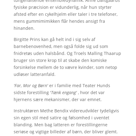
tungehalsende ensembledynamik. Anne Dalsgaards
fysiske præcision er vidunderlig, når hun styrter
afsted efter en cykelhjelm eller taler i tre telefoner,
mens gummimimikken flår hendes ansigt fra
hinanden.
Birgitte Prins kan gå helt ind i sig selv af
barnebenovenhed, men også folde sig ud som
fnidretøs uden halsbånd. Og Troels Malling Thaarup
bruger sin store krop til at skabe den komiske
forsinkelse mellem de to vævre kvinder, som netop
udløser latteranfald.
'Far, Mor og Børn'
er i familie med Teater Hunds
sidste forestilling '
Tænk engang'
, hvor det var
hjernens sære mekanismer, der var emnet.
Instruktøren Methe Bendix videreudvikler tydeligvis
sin egen stil med satire og følsomhed i uventet
blanding. Men bag latteren er forestillingerne
seriøse og vigtige billeder af børn, der bliver glemt.