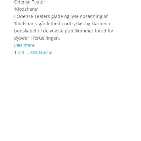
Odense Teater
:
'
Klodshans
'
I Odense Teaters glade og lyse opsætning af
’Klodshans’ går lethed i udtrykket og klarhed i
budskabet til de yngste publikummer forud for
dybder i fortællingen.
Læs mere
1
2
3
…
306
Næste