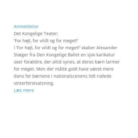
Anmeldelse
Det Kongelige Teater
:
'
For højt, for vildt og for meget!
'
I ’For højt, for vildt og for meget!’ skaber Alexander
Stæger fra Den Kongelige Ballet en sjov karikatur
over forældre, der altid synes, at deres børn larmer
for meget. Men der måtte godt have været mere
dans for børnene i nationalscenens lidt rodede
vinterferiesatsning.
Læs mere