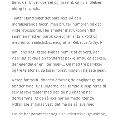
Børn, der bliver overset og forsømt, og hvis følelser
aldrig får plads.
Teater Hund siger det bare ikke på den
moraliserende facon, men bruger humoren og det
vilde kropssprog. Her smelter instruktionen flot
sammen med en barok koreografi af Erik Pold og
med en surrealistisk scenografi af Rebecca Arthy. F
amiliens dagligstue skabes nemlig af et bord, der
viser sig at være en forstørret pakke smør, og et skab,
der egentlig er en liter mælk… Og med tre parykker
og tre telefoner, så kører forestillingen i højeste gear.
Netop fantasifuldheden omkring de dagligdags ting
tænder tydeligvis ungerne, der samtidig inspireres til
selv at lave teater med det, de nu engang har
derhjemme. At de så ikke har en meddigtende
lydkulisse af Jonas Vest, det må de så leve med.
For de har garanteret nogle selvtilstrækkelige voksne,