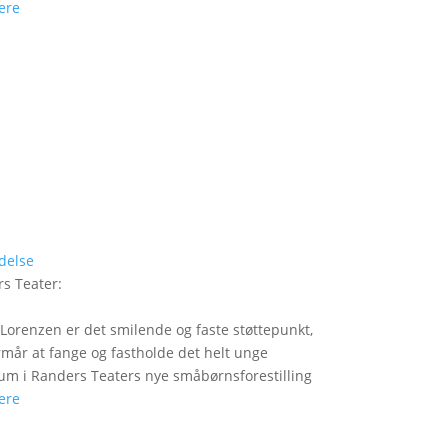
ere
delse
s Teater
:
Lorenzen er det smilende og faste støttepunkt,
rmår at fange og fastholde det helt unge
um i Randers Teaters nye småbørnsforestilling
ere