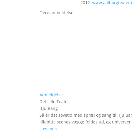
2012.
www.aalborgteater.
Flere anmeldelser
Anmeldelse
Det Lille Teater
:
'
Tju Bang
'
Så er det sovetid med spræl og sang til ’Tju Ban
lillebitte scenes vægge foldes ud, og universer t
Læs mere