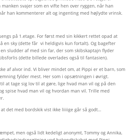
å manken svajer som en vifte hen over ryggen, når han
 når han kommenterer alt og ingenting med højlydte vrinsk.
 sengs på 1.etage. For først med sin kikkert rettet opad at
å en sky (dette får vi heldigvis kun fortalt). Og bagefter
en sludder af med sin far, der som skibskaptajn flyder
bsforlis (dette billede overlades også til fantasien).
kke af alvor ind. Vi bliver mindet om, at Pippi er et barn, som
temning fylder mest. Her som i opsætningen i øvrigt.
til at tage sig lov til at gøre, lige hvad man vil og på den
og spise hvad man vil og hvordan man vil. Trille med
er.
 at det med bordskik vist ikke liiiige går så godt…
fdæmpet, men også lidt kedeligt anonymt, Tommy og Annika,
lydighedsindsprøjtning ved bekendtskabet med Pippi.