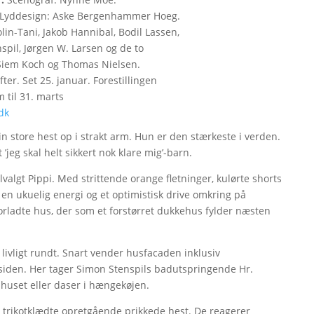
. Lyddesign: Aske Bergenhammer Hoeg.
in-Tani, Jakob Hannibal, Bodil Lassen,
spil, Jørgen W. Larsen og de to
 Siem Koch og Thomas Nielsen.
ter. Set 25. januar. Forestillingen
 til 31. marts
dk
sin store hest op i strakt arm. Hun er den stærkeste i verden.
’jeg skal helt sikkert nok klare mig’-barn.
lvalgt Pippi. Med strittende orange fletninger, kulørte shorts
en ukuelig energi og et optimistisk drive omkring på
orladte hus, der som et forstørret dukkehus fylder næsten
 livligt rundt. Snart vender husfacaden inklusiv
siden. Her tager Simon Stenspils badutspringende Hr.
 huset eller daser i hængekøjen.
 trikotklædte opretgående prikkede hest. De reagerer