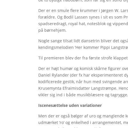
Der er en smule flere krummer i Jørgen W. Lars
forældre. Og Bodil Lassen synes i sit es som 
spadseredragt, royal hat, notesblok og vippend
på børnehjem.
Nogle sange tilsat lidt dansetrin bliver det også
kendingsmelodien ’Her kommer Pippi Langstrø
Til premieren blev der fra første strofe klapp
Der er højt humør og komisk skårne figurer ove
Daniel Rylander (der fx har eksperimenteret d
kodificerede gestik, når hun med svingende ar
Krusemynta Efraimisdatter Langstrømpe. Hend
vikler sig ind i både musikblæsere og tagrygge.
Iscenesættelse uden variationer
Men der er også bølger af uro og manglende k
udmærket ’ro’ og enkelhed i arrangementet, me