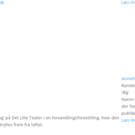
Læs m
dk
Anmel
Rander
'
Æg
'
Nanni 
der fo
publik
g’ på Det Lille Teater i en forvandlingsforestilling, hvor den
Læs m
rylles frem fra loftet.