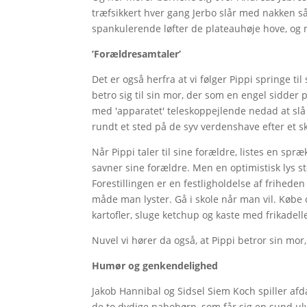
træfsikkert hver gang Jerbo slår med nakken s
spankulerende løfter de plateauhøje hove, og
’Forældresamtaler’
Det er også herfra at vi følger Pippi springe til
betro sig til sin mor, der som en engel sidder p
med 'apparatet' teleskoppejlende nedad at slå 
rundt et sted på de syv verdenshave efter et ski
Når Pippi taler til sine forældre, listes en spræ
savner sine forældre. Men en optimistisk lys s
Forestillingen er en festligholdelse af friheden 
måde man lyster. Gå i skole når man vil. Købe 
kartofler, sluge ketchup og kaste med frikadell
Nuvel vi hører da også, at Pippi betror sin mor,
Humør og genkendelighed
Jakob Hannibal og Sidsel Siem Koch spiller a
de to dydige nabobørn, som får sig en sund u