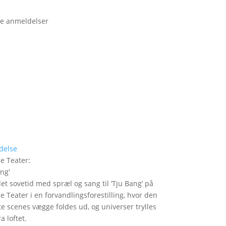
e anmeldelser
delse
le Teater
:
ang
'
det sovetid med spræl og sang til ’Tju Bang’ på
le Teater i en forvandlingsforestilling, hvor den
itte scenes vægge foldes ud, og universer trylles
a loftet.