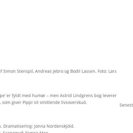
 af Simon Stenspil, Andreas Jebro og Bodil Lassen. Foto: Lars
pe’ er fyldt med humør – men Astrid Lindgrens bog leverer
 som giver Pippi sit smittende livsoverskud.
Senest
en. Dramatisering: Jonna Nordenskjöld.
r
.
Scenograf: Nynne Moe.