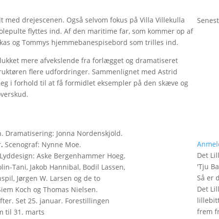
dt med drejescenen. Også selvom fokus på Villa Villekulla
Senest
kolepulte flyttes ind. Af den maritime far, som kommer op af
nnikas og Tommys hjemmebanespisebord som trilles ind.
lukket mere afvekslende fra forlægget og dramatiseret
struktøren flere udfordringer. Sammenlignet med Astrid
eg i forhold til at få formidlet eksempler på den skæve og
soverskud.
en. Dramatisering: Jonna Nordenskjöld.
Anmel
r
.
Scenograf: Nynne Moe.
Det Lil
. Lyddesign: Aske Bergenhammer Hoeg.
'
Tju B
in-Tani, Jakob Hannibal, Bodil Lassen,
Så er 
spil, Jørgen W. Larsen og de to
Det Lil
 Siem Koch og Thomas Nielsen.
lilleb
ter. Set 25. januar. Forestillingen
frem fr
 til 31. marts