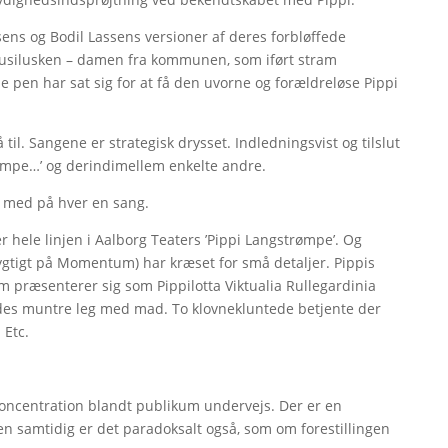
ens og Bodil Lassens versioner af deres forbløffede
Prusilusken – damen fra kommunen, som iført stram
e pen har sat sig for at få den uvorne og forældreløse Pippi
 til. Sangene er strategisk drysset. Indledningsvist og tilslut
mpe…’ og derindimellem enkelte andre.
et med på hver en sang.
r hele linjen i Aalborg Teaters ’Pippi Langstrømpe’. Og
ygtigt på Momentum) har kræset for små detaljer. Pippis
m præsenterer sig som Pippilotta Viktualia Rullegardinia
es muntre leg med mad. To klovnekluntede betjente der
 Etc.
oncentration blandt publikum undervejs. Der er en
n samtidig er det paradoksalt også, som om forestillingen