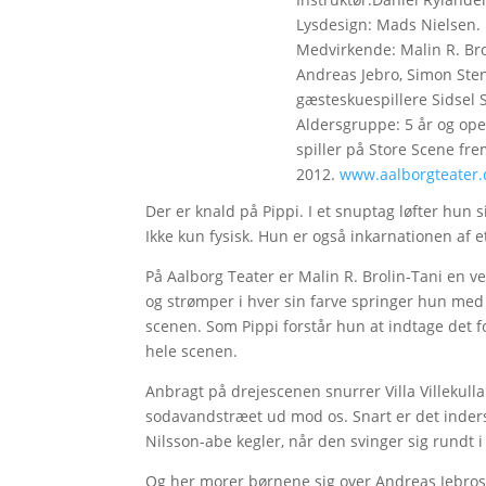
Lysdesign: Mads Nielsen
Medvirkende: Malin R. Brol
Andreas Jebro, Simon Sten
gæsteskuespillere Sidsel
Aldersgruppe: 5 år og opef
spiller på Store Scene frem
2012.
www.aalborgteater.
Der er knald på Pippi. I et snuptag løfter hun 
Ikke kun fysisk. Hun er også inkarnationen af et 
På Aalborg Teater er Malin R. Brolin-Tani en ve
og strømper i hver sin farve springer hun med 
scenen. Som Pippi forstår hun at indtage det f
hele scenen.
Anbragt på drejescenen snurrer Villa Villekulla
sodavandstræet ud mod os. Snart er det inder
Nilsson-abe kegler, når den svinger sig rundt i
Og her morer børnene sig over Andreas Jebros