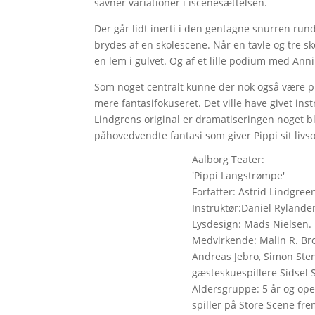
savner variationer i iscenesættelsen.
Der går lidt inerti i den gentagne snurren run
brydes af en skolescene. Når en tavle og tre s
en lem i gulvet. Og af et lille podium med A
Som noget centralt kunne der nok også være p
mere fantasifokuseret. Det ville have givet in
Lindgrens original er dramatiseringen noget bl
påhovedvendte fantasi som giver Pippi sit liv
Aalborg Teater:
'Pippi Langstrømpe'
Forfatter: Astrid Lindgre
Instruktør:Daniel Rylande
Lysdesign: Mads Nielsen
Medvirkende: Malin R. Brol
Andreas Jebro, Simon Sten
gæsteskuespillere Sidsel
Aldersgruppe: 5 år og opef
spiller på Store Scene frem