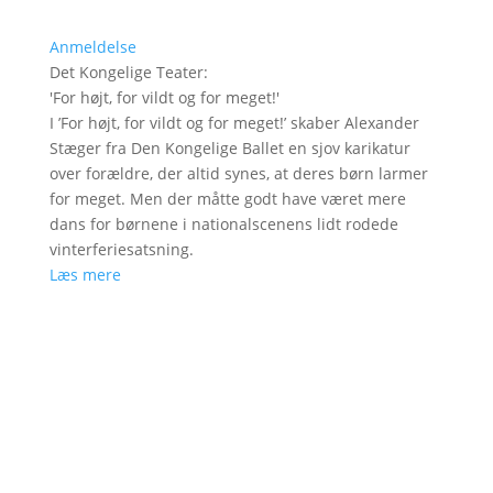
Anmeldelse
Det Kongelige Teater
:
'
For højt, for vildt og for meget!
'
I ’For højt, for vildt og for meget!’ skaber Alexander
Stæger fra Den Kongelige Ballet en sjov karikatur
over forældre, der altid synes, at deres børn larmer
for meget. Men der måtte godt have været mere
dans for børnene i nationalscenens lidt rodede
vinterferiesatsning.
Læs mere