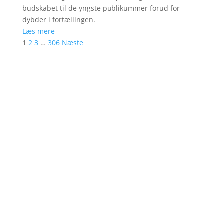
budskabet til de yngste publikummer forud for
dybder i fortællingen.
Læs mere
1
2
3
…
306
Næste