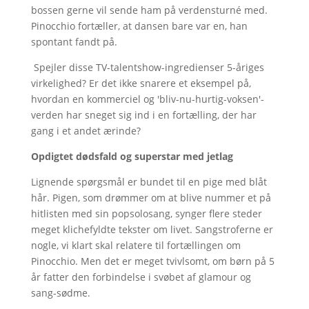
bossen gerne vil sende ham på verdensturné med.
Pinocchio fortæller, at dansen bare var en, han
spontant fandt på.
Spejler disse TV-talentshow-ingredienser 5-åriges
virkelighed? Er det ikke snarere et eksempel på,
hvordan en kommerciel og 'bliv-nu-hurtig-voksen'-
verden har sneget sig ind i en fortælling, der har
gang i et andet ærinde?
Opdigtet dødsfald og superstar med jetlag
Lignende spørgsmål er bundet til en pige med blåt
hår. Pigen, som drømmer om at blive nummer et på
hitlisten med sin popsolosang, synger flere steder
meget klichefyldte tekster om livet. Sangstroferne er
nogle, vi klart skal relatere til fortællingen om
Pinocchio. Men det er meget tvivlsomt, om børn på 5
år fatter den forbindelse i svøbet af glamour og
sang-sødme.