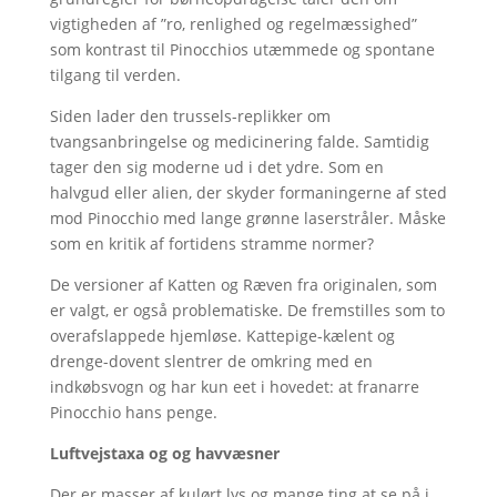
vigtigheden af ”ro, renlighed og regelmæssighed”
som kontrast til Pinocchios utæmmede og spontane
tilgang til verden.
Siden lader den trussels-replikker om
tvangsanbringelse og medicinering falde. Samtidig
tager den sig moderne ud i det ydre. Som en
halvgud eller alien, der skyder formaningerne af sted
mod Pinocchio med lange grønne laserstråler. Måske
som en kritik af fortidens stramme normer?
De versioner af Katten og Ræven fra originalen, som
er valgt, er også problematiske. De fremstilles som to
overafslappede hjemløse. Kattepige-kælent og
drenge-dovent slentrer de omkring med en
indkøbsvogn og har kun eet i hovedet: at franarre
Pinocchio hans penge.
Luftvejstaxa og og havvæsner
Der er masser af kulørt lys og mange ting at se på i