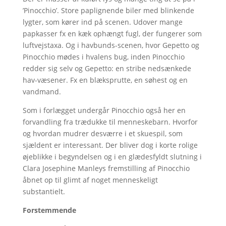
’Pinocchio’. Store paplignende biler med blinkende
lygter, som kører ind på scenen. Udover mange
papkasser fx en kæk ophængt fugl, der fungerer som
luftvejstaxa. Og i havbunds-scenen, hvor Gepetto og
Pinocchio mødes i hvalens bug, inden Pinocchio
redder sig selv og Gepetto: en stribe nedsænkede
hav-væsener. Fx en blæksprutte, en søhest og en
vandmand.
Som i forlægget undergår Pinocchio også her en
forvandling fra trædukke til menneskebarn. Hvorfor
og hvordan mudrer desværre i et skuespil, som
sjældent er interessant. Der bliver dog i korte rolige
øjeblikke i begyndelsen og i en glædesfyldt slutning i
Clara Josephine Manleys fremstilling af Pinocchio
åbnet op til glimt af noget menneskeligt
substantielt.
Forstemmende