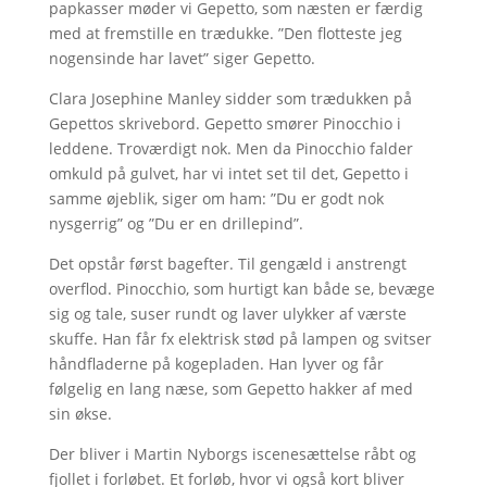
papkasser møder vi Gepetto, som næsten er færdig
med at fremstille en trædukke. ”Den flotteste jeg
nogensinde har lavet” siger Gepetto.
Clara Josephine Manley sidder som trædukken på
Gepettos skrivebord. Gepetto smører Pinocchio i
leddene. Troværdigt nok. Men da Pinocchio falder
omkuld på gulvet, har vi intet set til det, Gepetto i
samme øjeblik, siger om ham: ”Du er godt nok
nysgerrig” og ”Du er en drillepind”.
Det opstår først bagefter. Til gengæld i anstrengt
overflod. Pinocchio, som hurtigt kan både se, bevæge
sig og tale, suser rundt og laver ulykker af værste
skuffe. Han får fx elektrisk stød på lampen og svitser
håndfladerne på kogepladen. Han lyver og får
følgelig en lang næse, som Gepetto hakker af med
sin økse.
Der bliver i Martin Nyborgs iscenesættelse råbt og
fjollet i forløbet. Et forløb, hvor vi også kort bliver