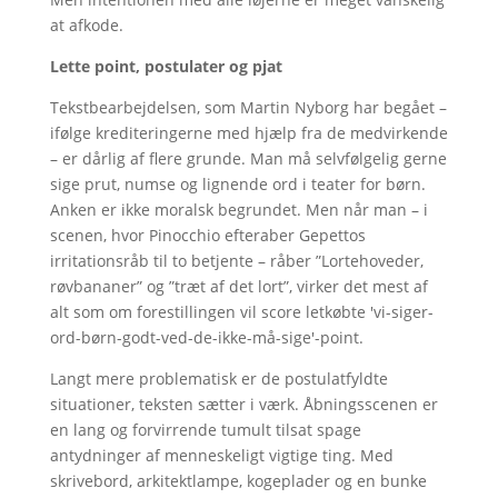
at afkode.
Lette point, postulater og pjat
Tekstbearbejdelsen, som Martin Nyborg har begået –
ifølge krediteringerne med hjælp fra de medvirkende
– er dårlig af flere grunde. Man må selvfølgelig gerne
sige prut, numse og lignende ord i teater for børn.
Anken er ikke moralsk begrundet. Men når man – i
scenen, hvor Pinocchio efteraber Gepettos
irritationsråb til to betjente – råber ”Lortehoveder,
røvbananer” og ”træt af det lort”, virker det mest af
alt som om forestillingen vil score letkøbte 'vi-siger-
ord-børn-godt-ved-de-ikke-må-sige'-point.
Langt mere problematisk er de postulatfyldte
situationer, teksten sætter i værk. Åbningsscenen er
en lang og forvirrende tumult tilsat spage
antydninger af menneskeligt vigtige ting. Med
skrivebord, arkitektlampe, kogeplader og en bunke