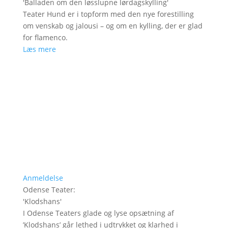
'
Balladen om den løsslupne lørdagskylling
'
Teater Hund er i topform med den nye forestilling
om venskab og jalousi – og om en kylling, der er glad
for flamenco.
Læs mere
Anmeldelse
Odense Teater
:
'
Klodshans
'
I Odense Teaters glade og lyse opsætning af
’Klodshans’ går lethed i udtrykket og klarhed i