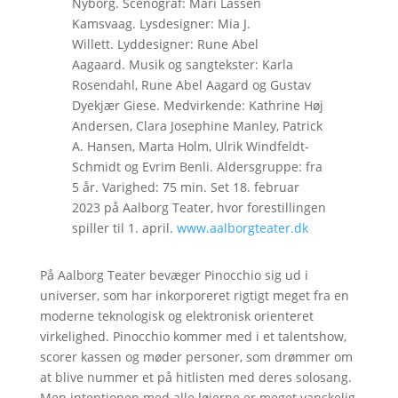
Nyborg. Scenograf: Mari Lassen
Kamsvaag. Lysdesigner: Mia J.
Willett. Lyddesigner: Rune Abel
Aagaard. Musik og sangtekster: Karla
Rosendahl, Rune Abel Aagard og Gustav
Dyekjær Giese. Medvirkende: Kathrine Høj
Andersen, Clara Josephine Manley, Patrick
A. Hansen, Marta Holm, Ulrik Windfeldt-
Schmidt og Evrim Benli. Aldersgruppe: fra
5 år. Varighed: 75 min. Set 18. februar
2023 på Aalborg Teater, hvor forestillingen
spiller til 1. april.
www.aalborgteater.dk
På Aalborg Teater bevæger Pinocchio sig ud i
universer, som har inkorporeret rigtigt meget fra en
moderne teknologisk og elektronisk orienteret
virkelighed. Pinocchio kommer med i et talentshow,
scorer kassen og møder personer, som drømmer om
at blive nummer et på hitlisten med deres solosang.
Men intentionen med alle løjerne er meget vanskelig