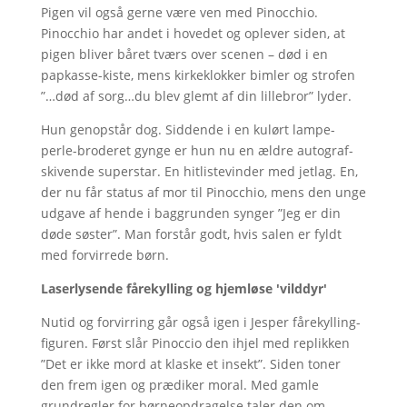
Pigen vil også gerne være ven med Pinocchio.
Pinocchio har andet i hovedet og oplever siden, at
pigen bliver båret tværs over scenen – død i en
papkasse-kiste, mens kirkeklokker bimler og strofen
”…død af sorg…du blev glemt af din lillebror” lyder.
Hun genopstår dog. Siddende i en kulørt lampe-
perle-broderet gynge er hun nu en ældre autograf-
skivende superstar. En hitlistevinder med jetlag. En,
der nu får status af mor til Pinocchio, mens den unge
udgave af hende i baggrunden synger ”Jeg er din
døde søster”. Man forstår godt, hvis salen er fyldt
med forvirrede børn.
Laserlysende fårekylling og hjemløse 'vilddyr'
Nutid og forvirring går også igen i Jesper fårekylling-
figuren. Først slår Pinoccio den ihjel med replikken
”Det er ikke mord at klaske et insekt”. Siden toner
den frem igen og prædiker moral. Med gamle
grundregler for børneopdragelse taler den om