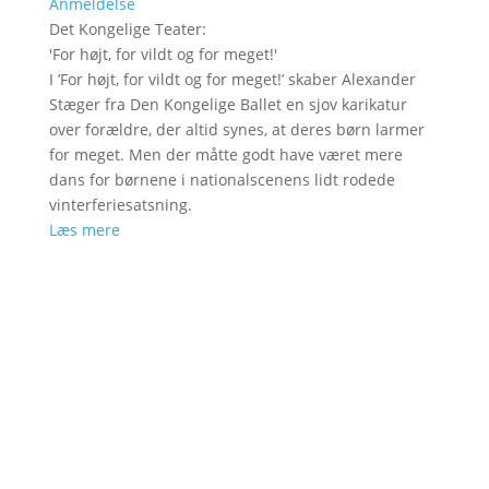
Anmeldelse
Det Kongelige Teater
:
'
For højt, for vildt og for meget!
'
I ’For højt, for vildt og for meget!’ skaber Alexander
Stæger fra Den Kongelige Ballet en sjov karikatur
over forældre, der altid synes, at deres børn larmer
for meget. Men der måtte godt have været mere
dans for børnene i nationalscenens lidt rodede
vinterferiesatsning.
Læs mere