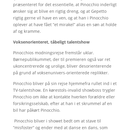
præsenteret for det essentielle, at Pinocchio inderligt
ønsker sig at blive en rigtig dreng, og at Gepetto
rigtig gerne vil have en ven, og at han i Pinocchio
oplever at have fået ”et mirakel” alias en søn at holde
af og kramme.
Voksenorienteret, tåbeligt talentshow
Pinocchios modningsrejse fremstår uklar.
Børnepublikummet, der til premieren også var ret
ukoncentrerede og urolige, bliver desorienterende
på grund af voksenunivers-orienterede replikker.
Pinocchio bliver på sin rejse hjemmefra rullet ind i et
TV-talentshow. En kørestols-invalid showboss trygler
Pinocchio om ikke at kontakte hverken forældre eller
forsikringsselskab, efter at han i et skrummel af en
bil har påkørt Pinocchio.
Pinocchio bliver i showet bedt om at stave til
”misfoster” og ender med at danse en dans, som