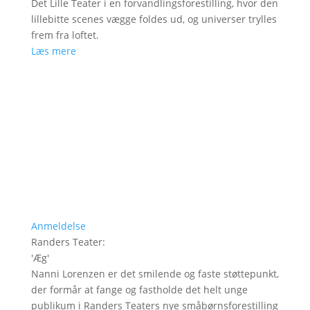
Det Lille Teater i en forvandlingsforestilling, hvor den
lillebitte scenes vægge foldes ud, og universer trylles
frem fra loftet.
Læs mere
Anmeldelse
Randers Teater
:
'
Æg
'
Nanni Lorenzen er det smilende og faste støttepunkt,
der formår at fange og fastholde det helt unge
publikum i Randers Teaters nye småbørnsforestilling