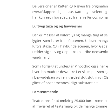
De versioner af Katten og Ræven fra originalen
overafslappede hjemløse. Kattepige-kælent o
har kun eet i hovedet: at franarre Pinocchio 
Luftvejstaxa og og havvæsner
Der er masser af kulørt lys og mange ting at se
lygter, som kører ind på scenen. Udover mang
luftvejstaxa. Og i havbunds-scenen, hvor Gepe
redder sig selv og Gepetto: en stribe nedsænk
vandmand.
Som i forlægget undergår Pinocchio også her e
hvordan mudrer desværre i et skuespil, som sjæl
i begyndelsen og i en glædesfyldt slutning i Cl
glimt af noget menneskeligt substantielt.
Forstemmende
Teatret anslår at omkring 25.000 børn kommer i
af fraværet af teatermagi og de mange tomme i