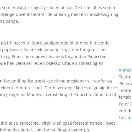
, som er valgt, er også problematiske. De fremstilles som to
g drenge-dovent slentrer de omkring med en indkøbsvogn og
hans penge.
 på i ’Pinocchio’. Store paplignende biler med blinkende
e papkasser fx en kæk ophængt fugl, der fungerer som
tto og Pinocchio mødes i hvalens bug, inden Pinocchio
ede hav-væsener. Fx en blæksprutte, en søhest og en
Anmel
Teatre
n forvandling fra trædukke til menneskebarn. Hvorfor og
'
Peter
dent er interessant. Der bliver dog i korte rolige øjeblikke
Teatre
ara Josephine Manleys fremstilling af Pinocchio åbnet op til
fortal
Peter 
end dr
Læs m
nd at se ’Pinocchio’. Vildt. Men også forstemmende i lyset
ndholdskalorier, som forestillingen byder på.