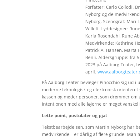
Forfatter: Carlo Collodi. 
Nyborg og de medvirkende
Nyborg. Scenograf: Mari L
Willett. Lyddesigner: Run
Karla Rosendahl, Rune Ab
Medvirkende: Kathrine Hø
Patrick A. Hansen, Marta 
Benli. Aldersgruppe: fra 5
2023 på Aalborg Teater, hvo
april.
www.aalborgteater.
På Aalborg Teater bevæger Pinocchio sig ud i u
moderne teknologisk og elektronisk orienteret
kassen og møder personer, som drømmer om at
intentionen med alle løjerne er meget vanskeli
Lette point, postulater og pjat
Tekstbearbejdelsen, som Martin Nyborg har beg
medvirkende – er dårlig af flere grunde. Man m