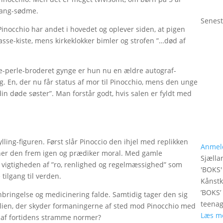
 sang-sødme.
Senest
inocchio har andet i hovedet og oplever siden, at pigen
asse-kiste, mens kirkeklokker bimler og strofen ”…død af
e-perle-broderet gynge er hun nu en ældre autograf-
g. En, der nu får status af mor til Pinocchio, mens den unge
n døde søster”. Man forstår godt, hvis salen er fyldt med
'
ylling-figuren. Først slår Pinoccio den ihjel med replikken
Anmel
toner den frem igen og prædiker moral. Med gamle
Sjælla
 vigtigheden af ”ro, renlighed og regelmæssighed” som
'
BOKS
'
tilgang til verden.
Kånstk
’BOKS’
nbringelse og medicinering falde. Samtidig tager den sig
teenag
alien, der skyder formaningerne af sted mod Pinocchio med
Læs m
ik af fortidens stramme normer?