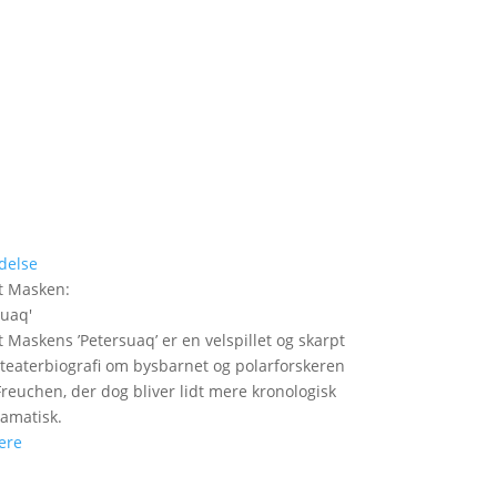
delse
t Masken
:
suaq
'
t Maskens ’Petersuaq’ er en velspillet og skarpt
t teaterbiografi om bysbarnet og polarforskeren
Freuchen, der dog bliver lidt mere kronologisk
amatisk.
ere