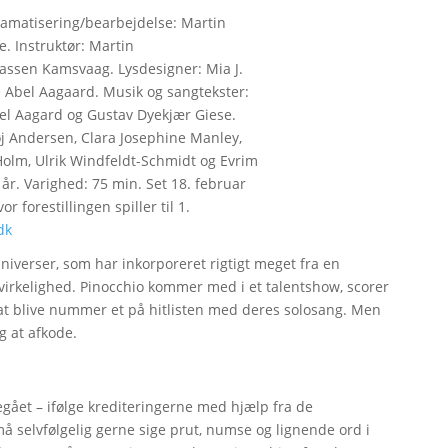
Dramatisering/bearbejdelse: Martin
. Instruktør: Martin
assen Kamsvaag. Lysdesigner: Mia J.
e Abel Aagaard. Musik og sangtekster:
el Aagard og Gustav Dyekjær Giese.
j Andersen, Clara Josephine Manley,
Holm, Ulrik Windfeldt-Schmidt og Evrim
 år. Varighed: 75 min. Set 18. februar
r forestillingen spiller til 1.
dk
niverser, som har inkorporeret rigtigt meget fra en
 virkelighed. Pinocchio kommer med i et talentshow, scorer
 blive nummer et på hitlisten med deres solosang. Men
g at afkode.
ået – ifølge krediteringerne med hjælp fra de
å selvfølgelig gerne sige prut, numse og lignende ord i