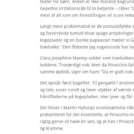
teater for børn. Anken er ikke moralsk begrun
Gepettos irritationsråb til to betjente – råber ”
mest af alt som om forestillingen vil score let
Langt mere problematisk er de postulatfyldte s
og forvirrende tumult tilsat spage antydninger
kogeplader og en bunke papkasser møder vi Ge
trædukke. ”Den flotteste jeg nogensinde har la
Clara Josephine Manley sidder som trædukken 
leddene. Troværdigt nok. Men da Pinocchio falde
samme øjeblik, siger om ham: ”Du er godt nok n
Det opstår først bagefter. Til gengæld i anstre
og tale, suser rundt og laver ulykker af værste 
håndfladerne på kogepladen. Han lyver og får 
Der bliver i Martin Nyborgs iscenesættelse råbt o
præsenteret for det essentielle, at Pinocchio in
rigtig gerne vil have en ven, og at han i Pinocc
og kramme.