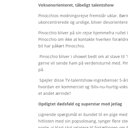
Voksenorienteret, tåbeligt talentshow
Pinocchios modningsrejse fremstår uklar. Børn
ukoncentrerede og urolige, bliver desorienter
Pinocchio bliver på sin rejse hjemmefra rullet 
Pinocchio om ikke at kontakte hverken forældre 
bil har påkørt Pinocchio.
Pinocchio bliver i showet bedt om at stave ti
gerne vil sende ham på verdensturné med. Pino
på.
Spejler disse TV-talentshow-ingredienser 5-åri
hvordan en kommerciel og 'bliv-nu-hurtig-vokse
et andet ærinde?
Opdigtet dødsfald og superstar med jetlag
Lignende spørgsmål er bundet til en pige med
hitlisten med sin popsolosang, synger flere ste
nogle, vi klart skal relatere til fortællingen o