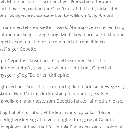
det. Men når man – i scenen, hvor Pinocchio efteraber
Lortehoveder, røvbananer” og ”træt af det lort”, virker det
købte 'vi-siger-ord-børn-godt-ved-de-ikke-må-sige'-point.
ituationer, teksten sætter i værk. Åbningsscenen er en lang
 af menneskeligt vigtige ting. Med skrivebord, arkitektlampe,
petto, som næsten er færdig med at fremstille en
vet” siger Gepetto.
på Gepettos skrivebord. Gepetto smører Pinocchio i
r omkuld på gulvet, har vi intet set til det, Gepetto i
ysgerrig” og ”Du er en drillepind”.
ngt overflod. Pinocchio, som hurtigt kan både se, bevæge sig
skuffe. Han får fx elektrisk stød på lampen og svitser
følgelig en lang næse, som Gepetto hakker af med sin økse.
g fjollet i forløbet. Et forløb, hvor vi også kort bliver
derligt ønsker sig at blive en rigtig dreng, og at Gepetto
hio oplever at have fået ”et mirakel” alias en søn at holde af