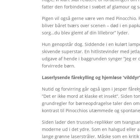
fatter den forbindelse i svøbet af glamour og
Pigen vil også gerne være ven med Pinocchio. P
bliver båret tværs over scenen – død i en papk
sorg…du blev glemt af din lillebror” lyder.
Hun genopstår dog. Siddende i en kulørt lamp
skivende superstar. En hitlistevinder med jetla
udgave af hende i baggrunden synger ”Jeg er di
forvirrede børn.
Laserlysende fårekylling og hjemløse 'vilddyr
Nutid og forvirring går også igen i Jesper fårek
”Det er ikke mord at klaske et insekt”. Siden 
grundregler for børneopdragelse taler den om
kontrast til Pinocchios utæmmede og spontane 
Siden lader den trussels-replikker om tvangsa
moderne ud i det ydre. Som en halvgud eller 
lange grønne laserstråler. Måske som en krit