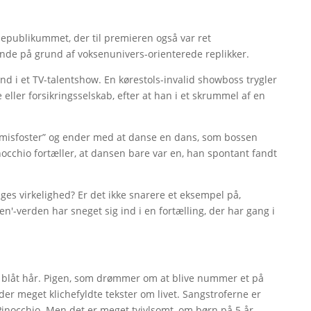
epublikummet, der til premieren også var ret
ende på grund af voksenunivers-orienterede replikker.
ind i et TV-talentshow. En kørestols-invalid showboss trygler
eller forsikringsselskab, efter at han i et skrummel af en
l ”misfoster” og ender med at danse en dans, som bossen
cchio fortæller, at dansen bare var en, han spontant fandt
ges virkelighed? Er det ikke snarere et eksempel på,
n'-verden har sneget sig ind i en fortælling, der har gang i
 blåt hår. Pigen, som drømmer om at blive nummer et på
der meget klichefyldte tekster om livet. Sangstroferne er
m Pinocchio. Men det er meget tvivlsomt, om børn på 5 år