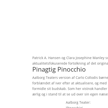
Patrick A. Hansen og Clara Josephine Manley s
aktualitetsfokuserede fortolkning af det origina
Pinagtig Pinocchio
Aalborg Teaters version af Carlo Collodis bø
forblændet af iver efter at aktualisere, og me
formidle sit budskab. Som her vistnok handler
ærlig og i stand til at se ud over sin egen næse
Aalborg Teater:
'Pinocchio'