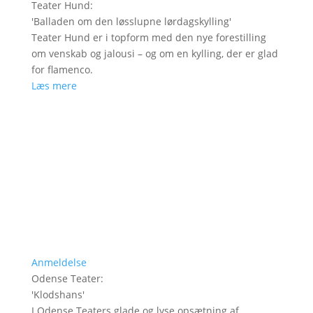
Teater Hund
:
'
Balladen om den løsslupne lørdagskylling
'
Teater Hund er i topform med den nye forestilling
om venskab og jalousi – og om en kylling, der er glad
for flamenco.
Læs mere
Anmeldelse
Odense Teater
:
'
Klodshans
'
I Odense Teaters glade og lyse opsætning af