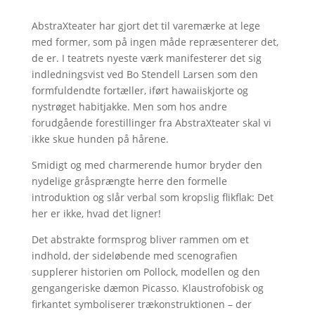
AbstraXteater har gjort det til varemærke at lege
med former, som på ingen måde repræsenterer det,
de er. I teatrets nyeste værk manifesterer det sig
indledningsvist ved Bo Stendell Larsen som den
formfuldendte fortæller, iført hawaiiskjorte og
nystrøget habitjakke. Men som hos andre
forudgående forestillinger fra AbstraXteater skal vi
ikke skue hunden på hårene.
Smidigt og med charmerende humor bryder den
nydelige gråsprængte herre den formelle
introduktion og slår verbal som kropslig flikflak: Det
her er ikke, hvad det ligner!
Det abstrakte formsprog bliver rammen om et
indhold, der sideløbende med scenografien
supplerer historien om Pollock, modellen og den
gengangeriske dæmon Picasso. Klaustrofobisk og
firkantet symboliserer trækonstruktionen – der