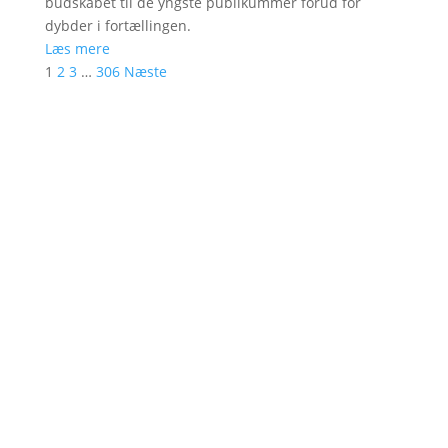
budskabet til de yngste publikummer forud for
dybder i fortællingen.
Læs mere
1
2
3
…
306
Næste