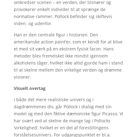
omkredser scenen – en verden, der tilsnører og
provokerer enkelt individer til at sprænge de
normative rammer. Pollock befinder sig skiftevis
inden- og udenfor.
Han er den centrale figur i historien. Den
amerikanske action paint’er, som er kendt for at blive
et med sit værk på en ekstrem fysisk facon. Hans
metoder blev fremelsket ikke mindst igennem
alkoholens tåger, hvilket ikke altid gjorde ham i stand
til at skelne mellem den virkelige verden og drømme
visioner.
Visuelt overtag
I både det mere realistiske univers og i
dagdrømmenes dis, går Pollock i dialog med sin
model og med den fiktive dæmoniske figur Picasso. Vi
har svært ved at skelne de mange lag i Pollocks
‘virkelighed’, hvilket er en del af forestillingens
forståelsesunivers. For udgangspunktet er bl.a.