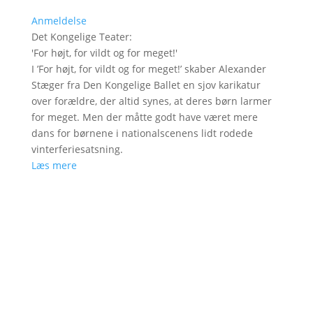
Anmeldelse
Det Kongelige Teater
:
'
For højt, for vildt og for meget!
'
I ’For højt, for vildt og for meget!’ skaber Alexander
Stæger fra Den Kongelige Ballet en sjov karikatur
over forældre, der altid synes, at deres børn larmer
for meget. Men der måtte godt have været mere
dans for børnene i nationalscenens lidt rodede
vinterferiesatsning.
Læs mere