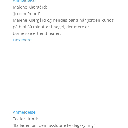
Anmeldelse
Malene Kjærgård
:
'
Jorden Rundt
'
Malene Kjærgård og hendes band når ’Jorden Rundt’
på blot 60 minutter i noget, der mere er
børnekoncert end teater.
Læs mere
Anmeldelse
Teater Hund
:
'
Balladen om den løsslupne lørdagskylling
'