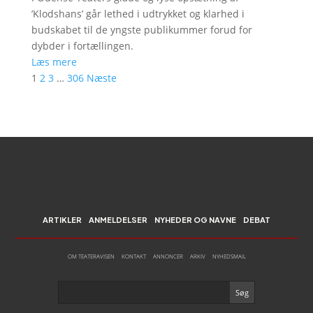
’Klodshans’ går lethed i udtrykket og klarhed i
budskabet til de yngste publikummer forud for
dybder i fortællingen.
Læs mere
1
2
3
…
306
Næste
ARTIKLER
ANMELDELSER
NYHEDER OG NAVNE
DEBAT
OM TEATERAVISEN
KONTAKT
ANNONCER
ARKIV
NYHEDSMAIL