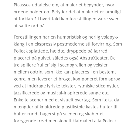
Picassos udtalelse om, at maleriet begynder, hvor
ordene holder op. Betyder det at maleriet er umuligt
at forklare? I hvert fald kan forestillingen være svær
at sætte ord på.
Forestillingen har en humoristisk og herlig volapyk-
klang i en ekspressiv postmoderne stilforvirring. Som
Pollock splattede, hældte, dryppede på lærred
placeret på gulvet, således også AbstraXteater. De
tre spillere ‘ruller’ sig i scenografien og veksler
mellem optrin, som ikke kan placeres i en bestemt
genre, men leverer et broget komponeret formsprog
ved at inddrage lyriske tekster, rytmiske sticomytier,
jazzificerede og musical-inspirerede sange etc.
Enkelte scener med et visuelt overtag. Som f.eks. da
mængder af knaldrøde plastikstole kastes hulter til
bulter rundt bagerst på scenen og skaber et
forrygende tre-dimensionelt klatmaleri a la Pollock.