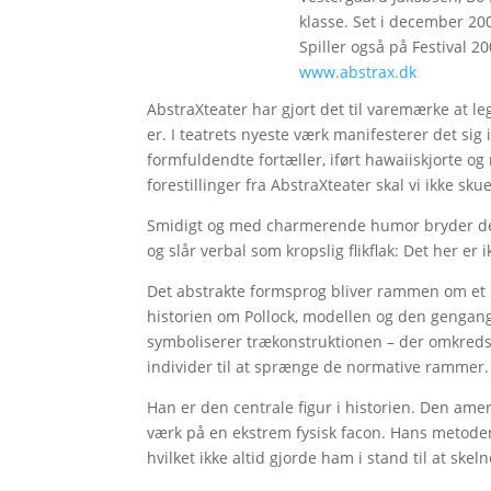
klasse. Set i december 200
Spiller også på Festival 20
www.abstrax.dk
AbstraXteater har gjort det til varemærke at 
er. I teatrets nyeste værk manifesterer det si
formfuldendte fortæller, iført hawaiiskjorte 
forestillinger fra AbstraXteater skal vi ikke s
Smidigt og med charmerende humor bryder den
og slår verbal som kropslig flikflak: Det her er i
Det abstrakte formsprog bliver rammen om et 
historien om Pollock, modellen og den gengang
symboliserer trækonstruktionen – der omkredse
individer til at sprænge de normative rammer. 
Han er den centrale figur i historien. Den amer
værk på en ekstrem fysisk facon. Hans metoder
hvilket ikke altid gjorde ham i stand til at sk