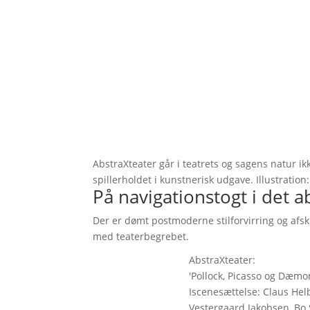
AbstraXteater går i teatrets og sagens natur ikk
spillerholdet i kunstnerisk udgave. Illustration
På navigationstogt i det 
Der er dømt postmoderne stilforvirring og afsk
med teaterbegrebet.
AbstraXteater:
'Pollock, Picasso og Dæmo
Iscenesættelse: Claus He
Vestergaard Jakobsen, Bo 