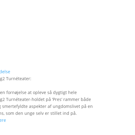
delse
g2 Turnéteater
:
 en fornøjelse at opleve så dygtigt hele
2 Turnéteater-holdet på ’Pres’ rammer både
og smertefyldte aspekter af ungdomslivet på en
ns, som den unge selv er stillet ind på.
ere