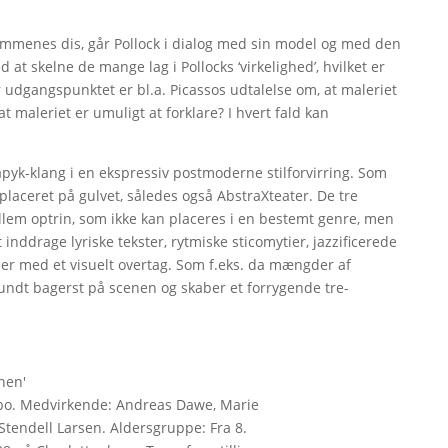
rømmenes dis, går Pollock i dialog med sin model og med den
d at skelne de mange lag i Pollocks ‘virkelighed’, hvilket er
or udgangspunktet er bl.a. Picassos udtalelse om, at maleriet
 maleriet er umuligt at forklare? I hvert fald kan
lapyk-klang i en ekspressiv postmoderne stilforvirring. Som
placeret på gulvet, således også AbstraXteater. De tre
 mellem optrin, som ikke kan placeres i en bestemt genre, men
nddrage lyriske tekster, rytmiske sticomytier, jazzificerede
ner med et visuelt overtag. Som f.eks. da mængder af
 rundt bagerst på scenen og skaber et forrygende tre-
nen'
lbo. Medvirkende: Andreas Dawe, Marie
Stendell Larsen. Aldersgruppe: Fra 8.