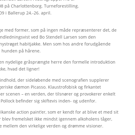
8 på Charlottenborg. Turneforestilling.
09 i Ballerup 24.-26. april.
lege med former, som på ingen måde repræsenterer det, de
g indledningsvist ved Bo Stendell Larsen som den
og nystrøget habitjakke. Men som hos andre forudgående
kue hunden på hårene.
 nydelige gråsprængte herre den formelle introduktion
kke, hvad det ligner!
indhold, der sideløbende med scenografien supplerer
eriske dæmon Picasso. Klaustrofobisk og firkantet
r scenen – en verden, der tilsnører og provokerer enkelt
Pollock befinder sig skiftevis inden- og udenfor.
ikanske action paint’er, som er kendt for at blive et med sit
 blev fremelsket ikke mindst igennem alkoholens tåger,
elne mellem den virkelige verden og drømme visioner.