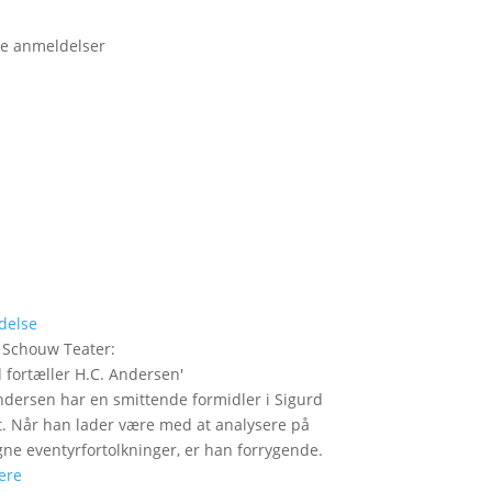
e anmeldelser
delse
 Schouw Teater
:
 fortæller H.C. Andersen
'
ndersen har en smittende formidler i Sigurd
t. Når han lader være med at analysere på
gne eventyrfortolkninger, er han forrygende.
ere