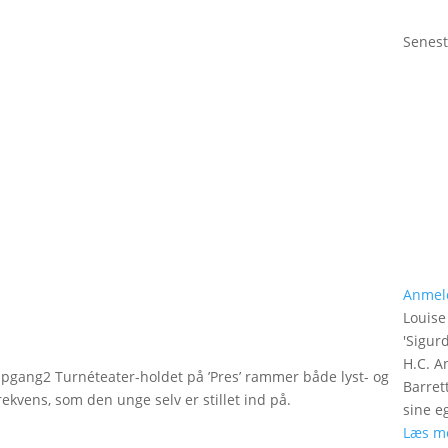
Senest
Anmel
Louise
'
Sigurd
H.C. A
 Opgang2 Turnéteater-holdet på ’Pres’ rammer både lyst- og
Barret
ekvens, som den unge selv er stillet ind på.
sine e
Læs m