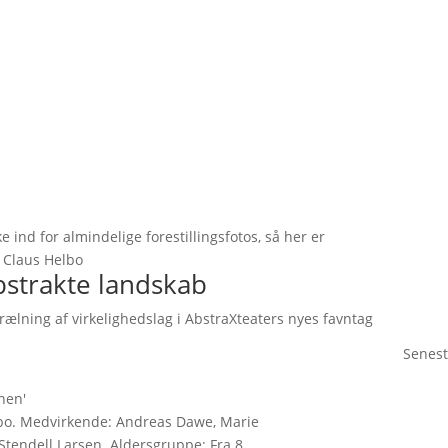
e ind for almindelige forestillingsfotos, så her er
: Claus Helbo
abstrakte landskab
rælning af virkelighedslag i AbstraXteaters nyes favntag
Senest
nen'
lbo. Medvirkende: Andreas Dawe, Marie
Stendell Larsen. Aldersgruppe: Fra 8.