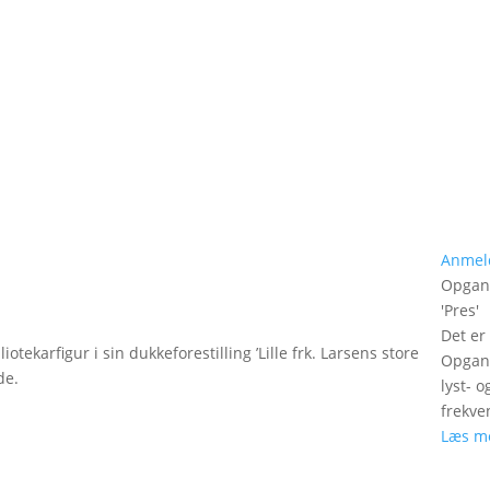
Anmel
Opgan
'
Pres
'
Det er
tekarfigur i sin dukkeforestilling ’Lille frk. Larsens store
Opgang
de.
lyst- 
frekve
Læs m