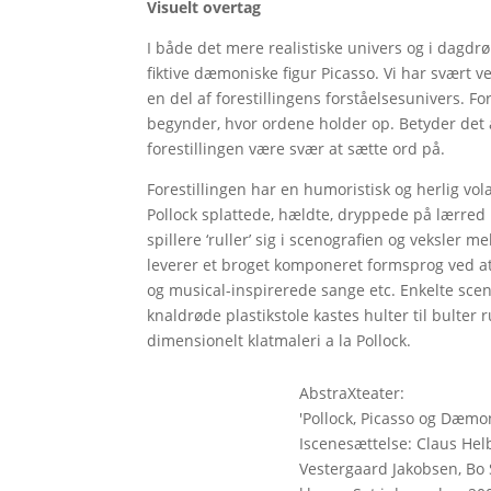
Visuelt overtag
I både det mere realistiske univers og i dagd
fiktive dæmoniske figur Picasso. Vi har svært ve
en del af forestillingens forståelsesunivers. F
begynder, hvor ordene holder op. Betyder det at
forestillingen være svær at sætte ord på.
Forestillingen har en humoristisk og herlig vo
Pollock splattede, hældte, dryppede på lærred 
spillere ‘ruller’ sig i scenografien og veksler
leverer et broget komponeret formsprog ved at i
og musical-inspirerede sange etc. Enkelte sce
knaldrøde plastikstole kastes hulter til bulter
dimensionelt klatmaleri a la Pollock.
AbstraXteater:
'Pollock, Picasso og Dæmo
Iscenesættelse: Claus He
Vestergaard Jakobsen, Bo 