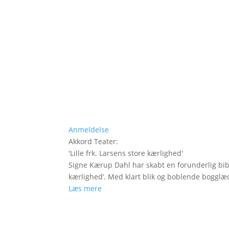
Anmeldelse
Akkord Teater
:
'
Lille frk. Larsens store kærlighed
'
Signe Kærup Dahl har skabt en forunderlig biblio
kærlighed’. Med klart blik og boblende bogglæ
Læs mere