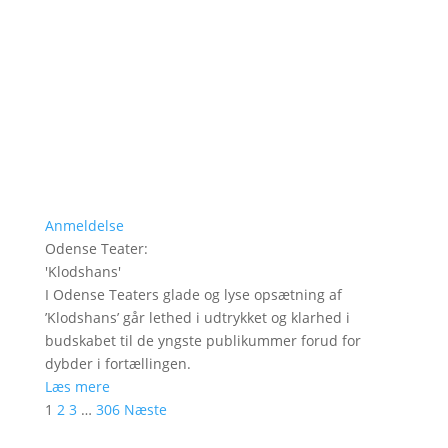
Anmeldelse
Odense Teater
:
'
Klodshans
'
I Odense Teaters glade og lyse opsætning af
’Klodshans’ går lethed i udtrykket og klarhed i
budskabet til de yngste publikummer forud for
dybder i fortællingen.
Læs mere
1
2
3
…
306
Næste