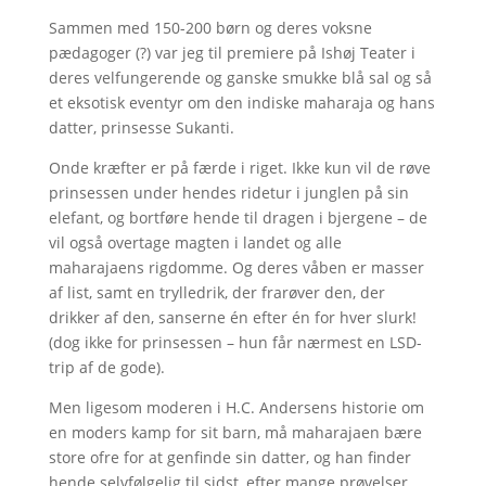
Sammen med 150-200 børn og deres voksne
pædagoger (?) var jeg til premiere på Ishøj Teater i
deres velfungerende og ganske smukke blå sal og så
et eksotisk eventyr om den indiske maharaja og hans
datter, prinsesse Sukanti.
Onde kræfter er på færde i riget. Ikke kun vil de røve
prinsessen under hendes ridetur i junglen på sin
elefant, og bortføre hende til dragen i bjergene – de
vil også overtage magten i landet og alle
maharajaens rigdomme. Og deres våben er masser
af list, samt en trylledrik, der frarøver den, der
drikker af den, sanserne én efter én for hver slurk!
(dog ikke for prinsessen – hun får nærmest en LSD-
trip af de gode).
Men ligesom moderen i H.C. Andersens historie om
en moders kamp for sit barn, må maharajaen bære
store ofre for at genfinde sin datter, og han finder
hende selvfølgelig til sidst, efter mange prøvelser,