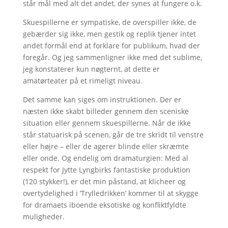
står mål med alt det andet, der synes at fungere o.k.
Skuespillerne er sympatiske, de overspiller ikke, de
gebærder sig ikke, men gestik og replik tjener intet
andet formål end at forklare for publikum, hvad der
foregår. Og jeg sammenligner ikke med det sublime,
jeg konstaterer kun nøgternt, at dette er
amatørteater på et rimeligt niveau.
Det samme kan siges om instruktionen. Der er
næsten ikke skabt billeder gennem den sceniske
situation eller gennem skuespillerne. Når de ikke
står statuarisk på scenen, går de tre skridt til venstre
eller højre – eller de agerer blinde eller skræmte
eller onde. Og endelig om dramaturgien: Med al
respekt for Jytte Lyngbirks fantastiske produktion
(120 stykker!), er det min påstand, at klicheer og
overtydelighed i ‘Trylledrikken’ kommer til at skygge
for dramaets iboende eksotiske og konfliktfyldte
muligheder.