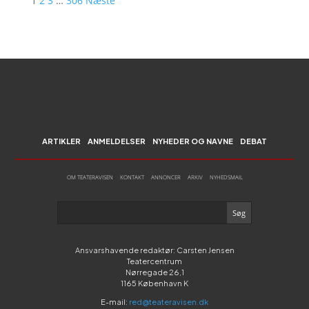
1
2
3
…
306
Næste
ARTIKLER
ANMELDELSER
NYHEDER OG NAVNE
DEBAT
OM TEATERAVISEN
KONTAKT
ANNONCER
ARKIV
NYHEDSMAIL
Ansvarshavende redaktør: Carsten Jensen
Teatercentrum
Nørregade 26,1
1165 København K
E-mail:
red@teateravisen.dk