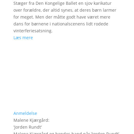
Stæger fra Den Kongelige Ballet en sjov karikatur
over forældre, der altid synes, at deres børn larmer
for meget. Men der måtte godt have været mere
dans for børnene i nationalscenens lidt rodede
vinterferiesatsning.
Læs mere
Anmeldelse
Malene Kjærgård
:
'
Jorden Rundt
'
Malene Kjærgård og hendes band når ’Jorden Rundt’