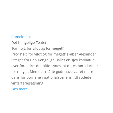
Anmeldelse
Det Kongelige Teater
:
'
For højt, for vildt og for meget!
'
I ’For højt, for vildt og for meget!’ skaber Alexander
Stæger fra Den Kongelige Ballet en sjov karikatur
over forældre, der altid synes, at deres børn larmer
for meget. Men der måtte godt have været mere
dans for børnene i nationalscenens lidt rodede
vinterferiesatsning.
Læs mere