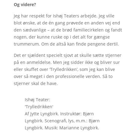
Og videre?
Jeg har respekt for Ishøj Teaters arbejde. Jeg ville
blot ønske, at de én gang prøvede en anden vej end
den sædvanlige – at de brød familiecirkelen og fandt
nogen, der kunne ruske op i det alt for gængse
trummerum. Om de altså kan finde pengene dertil.
Det er sjældent specielt sjovt at skulle sætte stjerner
på en anmeldelse. Men jeg sidder ikke og bliver sur
eller skuffet over ‘Trylledrikken’, som jeg kan blive
over så meget i den professionelle verden. Så to
stjerner skal de have.
Ishøj Teater:
'Trylledrikken'
Af Jytte Lyngbirk. Instruktør: Bjørn
Lyngbirk. Scenografi, lys, m.m.: Bjørn
Lyngbirk. Musik: Marianne Lyngbirk.