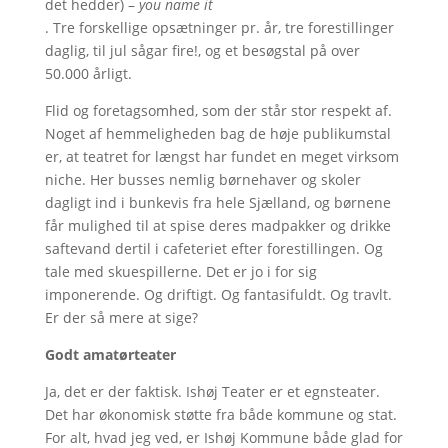
det hedder) –
you name it
. Tre forskellige opsætninger pr. år, tre forestillinger
daglig, til jul sågar fire!, og et besøgstal på over
50.000 årligt.
Flid og foretagsomhed, som der står stor respekt af.
Noget af hemmeligheden bag de høje publikumstal
er, at teatret for længst har fundet en meget virksom
niche. Her busses nemlig børnehaver og skoler
dagligt ind i bunkevis fra hele Sjælland, og børnene
får mulighed til at spise deres madpakker og drikke
saftevand dertil i cafeteriet efter forestillingen. Og
tale med skuespillerne. Det er jo i for sig
imponerende. Og driftigt. Og fantasifuldt. Og travlt.
Er der så mere at sige?
Godt amatørteater
Ja, det er der faktisk. Ishøj Teater er et egnsteater.
Det har økonomisk støtte fra både kommune og stat.
For alt, hvad jeg ved, er Ishøj Kommune både glad for