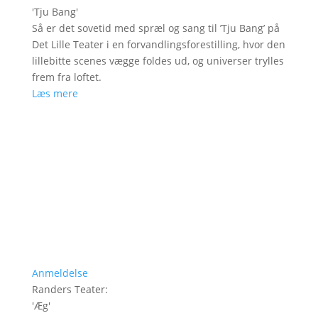
'
Tju Bang
'
Så er det sovetid med spræl og sang til ’Tju Bang’ på
Det Lille Teater i en forvandlingsforestilling, hvor den
lillebitte scenes vægge foldes ud, og universer trylles
frem fra loftet.
Læs mere
Anmeldelse
Randers Teater
:
'
Æg
'