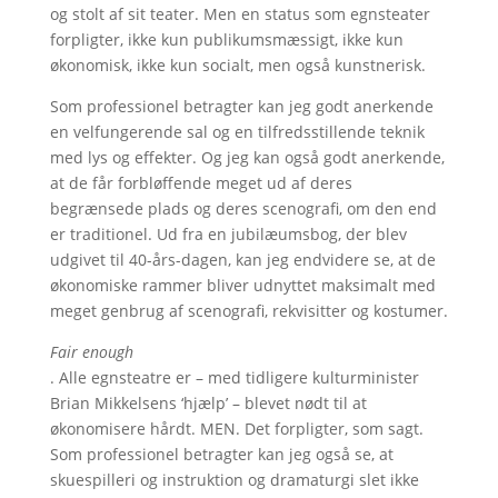
og stolt af sit teater. Men en status som egnsteater
forpligter, ikke kun publikumsmæssigt, ikke kun
økonomisk, ikke kun socialt, men også kunstnerisk.
Som professionel betragter kan jeg godt anerkende
en velfungerende sal og en tilfredsstillende teknik
med lys og effekter. Og jeg kan også godt anerkende,
at de får forbløffende meget ud af deres
begrænsede plads og deres scenografi, om den end
er traditionel. Ud fra en jubilæumsbog, der blev
udgivet til 40-års-dagen, kan jeg endvidere se, at de
økonomiske rammer bliver udnyttet maksimalt med
meget genbrug af scenografi, rekvisitter og kostumer.
Fair enough
. Alle egnsteatre er – med tidligere kulturminister
Brian Mikkelsens ‘hjælp’ – blevet nødt til at
økonomisere hårdt. MEN. Det forpligter, som sagt.
Som professionel betragter kan jeg også se, at
skuespilleri og instruktion og dramaturgi slet ikke