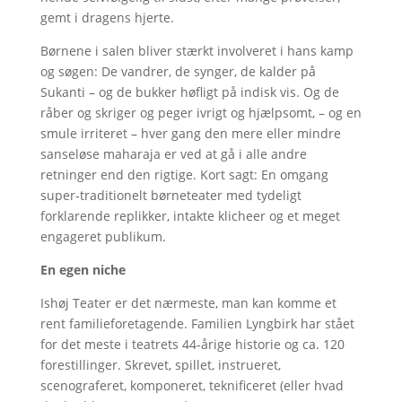
gemt i dragens hjerte.
Børnene i salen bliver stærkt involveret i hans kamp
og søgen: De vandrer, de synger, de kalder på
Sukanti – og de bukker høfligt på indisk vis. Og de
råber og skriger og peger ivrigt og hjælpsomt, – og en
smule irriteret – hver gang den mere eller mindre
sanseløse maharaja er ved at gå i alle andre
retninger end den rigtige. Kort sagt: En omgang
super-traditionelt børneteater med tydeligt
forklarende replikker, intakte klicheer og et meget
engageret publikum.
En egen niche
Ishøj Teater er det nærmeste, man kan komme et
rent familieforetagende. Familien Lyngbirk har stået
for det meste i teatrets 44-årige historie og ca. 120
forestillinger. Skrevet, spillet, instrueret,
scenograferet, komponeret, teknificeret (eller hvad