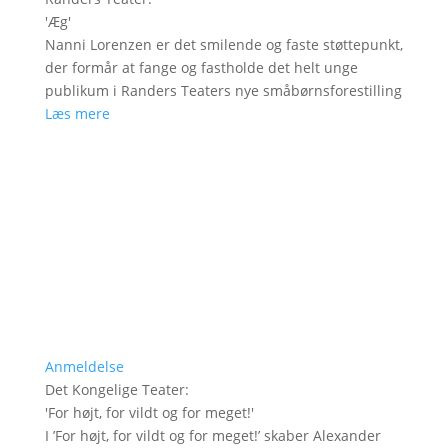
'
Æg
'
Nanni Lorenzen er det smilende og faste støttepunkt,
der formår at fange og fastholde det helt unge
publikum i Randers Teaters nye småbørnsforestilling
Læs mere
Anmeldelse
Det Kongelige Teater
:
'
For højt, for vildt og for meget!
'
I ’For højt, for vildt og for meget!’ skaber Alexander