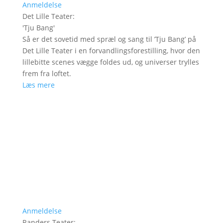
Anmeldelse
Det Lille Teater
:
'
Tju Bang
'
Så er det sovetid med spræl og sang til ’Tju Bang’ på
Det Lille Teater i en forvandlingsforestilling, hvor den
lillebitte scenes vægge foldes ud, og universer trylles
frem fra loftet.
Læs mere
Anmeldelse
Randers Teater
: