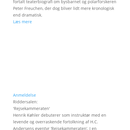
fortalt teaterbiografi om bysbarnet og polarforskeren
Peter Freuchen, der dog bliver lidt mere kronologisk
end dramatisk.
Læs mere
Anmeldelse
Riddersalen
:
'
Rejsekammeraten
'
Henrik Køhler debuterer som instruktør med en
levende og overraskende fortolkning af H.C.
Andersens eventyr ’Rejsekammeraten’. I en