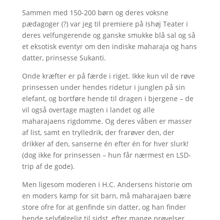
Sammen med 150-200 børn og deres voksne
pædagoger (?) var jeg til premiere på Ishøj Teater i
deres velfungerende og ganske smukke blå sal og så
et eksotisk eventyr om den indiske maharaja og hans
datter, prinsesse Sukanti.
Onde kræfter er på færde i riget. Ikke kun vil de røve
prinsessen under hendes ridetur i junglen på sin
elefant, og bortføre hende til dragen i bjergene – de
vil også overtage magten i landet og alle
maharajaens rigdomme. Og deres våben er masser
af list, samt en trylledrik, der frarøver den, der
drikker af den, sanserne én efter én for hver slurk!
(dog ikke for prinsessen – hun får nærmest en LSD-
trip af de gode).
Men ligesom moderen i H.C. Andersens historie om
en moders kamp for sit barn, må maharajaen bære
store ofre for at genfinde sin datter, og han finder
hende selvfølgelig til sidst, efter mange prøvelser,