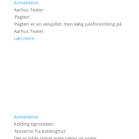
Anmeldelse
Aarhus Teater
:
'
Pagten
'
’Pagten’ er en velspillet, men kølig juleforestilling på
Aarhus Teater.
Læs mere
Anmeldelse
Kolding Egnsteater
:
'
Nisserne fra Koldinghus
'
Der er både rigtigt gode takter og nogle