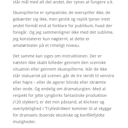
står mål med alt det andet, der synes at fungere o.k.
Skuespillerne er sympatiske, de overspiller ikke, de
gebærder sig ikke, men gestik og replik tjener intet
andet formål end at forklare for publikum, hvad der
foregår. Og jeg sammenligner ikke med det sublime,
jeg konstaterer kun nøgternt, at dette er
amatørteater på et rimeligt niveau.
Det samme kan siges om instruktionen. Der er
næsten ikke skabt billeder gennem den sceniske
situation eller gennem skuespillerne. Når de ikke
står statuarisk på scenen, går de tre skridt til venstre
eller højre – eller de agerer blinde eller skræmte
eller onde. Og endelig om dramaturgien: Med al
respekt for Jytte Lyngbirks fantastiske produktion
(120 stykker!), er det min påstand, at klicheer og
overtydelighed i ‘Trylledrikken’ kommer til at skygge
for dramaets iboende eksotiske og konfliktfyldte
muligheder.