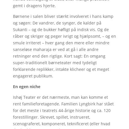
gemt i dragens hjerte.
Børnene i salen bliver stærkt involveret i hans kamp
og søgen: De vandrer, de synger, de kalder på
Sukanti – og de bukker høfligt på indisk vis. Og de
råber og skriger og peger ivrigt og hjælpsomt, – og en
smule irriteret – hver gang den mere eller mindre
sanseløse maharaja er ved at gå i alle andre
retninger end den rigtige. Kort sagt: En omgang
super-traditionelt børneteater med tydeligt
forklarende replikker, intakte klicheer og et meget
engageret publikum.
En egen niche
Ishøj Teater er det nærmeste, man kan komme et
rent familieforetagende. Familien Lyngbirk har stået
for det meste i teatrets 44-årige historie og ca. 120
forestillinger. Skrevet, spillet, instrueret,
scenograferet, komponeret, teknificeret (eller hvad