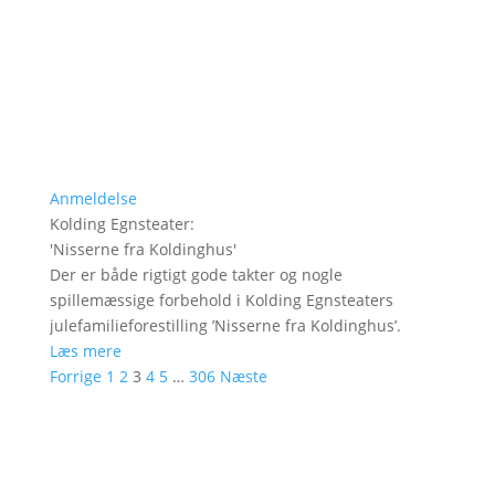
Anmeldelse
Kolding Egnsteater
:
'
Nisserne fra Koldinghus
'
Der er både rigtigt gode takter og nogle
spillemæssige forbehold i Kolding Egnsteaters
julefamilieforestilling ’Nisserne fra Koldinghus’.
Læs mere
Forrige
1
2
3
4
5
…
306
Næste