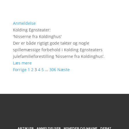
Anmeldelse
Kolding Egnsteater
:
'
Nisserne fra Koldinghus
'
Der er både rigtigt gode takter og nogle
spillemæssige forbehold i Kolding Egnsteaters
julefamilieforestilling ’Nisserne fra Koldinghus’.
Læs mere
Forrige
1
2
3
4
5
…
306
Næste
ARTIKLER
ANMELDELSER
NYHEDER OG NAVNE
DEBAT