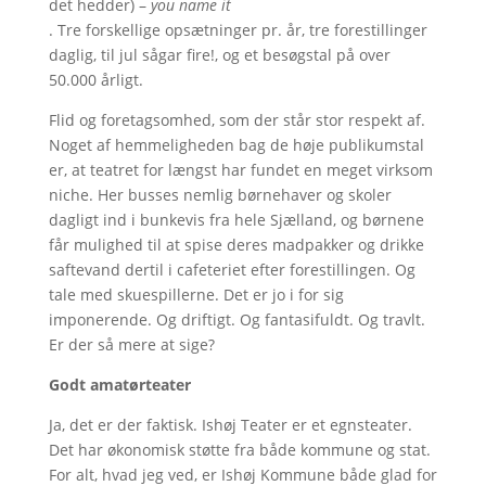
det hedder) –
you name it
. Tre forskellige opsætninger pr. år, tre forestillinger
daglig, til jul sågar fire!, og et besøgstal på over
50.000 årligt.
Flid og foretagsomhed, som der står stor respekt af.
Noget af hemmeligheden bag de høje publikumstal
er, at teatret for længst har fundet en meget virksom
niche. Her busses nemlig børnehaver og skoler
dagligt ind i bunkevis fra hele Sjælland, og børnene
får mulighed til at spise deres madpakker og drikke
saftevand dertil i cafeteriet efter forestillingen. Og
tale med skuespillerne. Det er jo i for sig
imponerende. Og driftigt. Og fantasifuldt. Og travlt.
Er der så mere at sige?
Godt amatørteater
Ja, det er der faktisk. Ishøj Teater er et egnsteater.
Det har økonomisk støtte fra både kommune og stat.
For alt, hvad jeg ved, er Ishøj Kommune både glad for