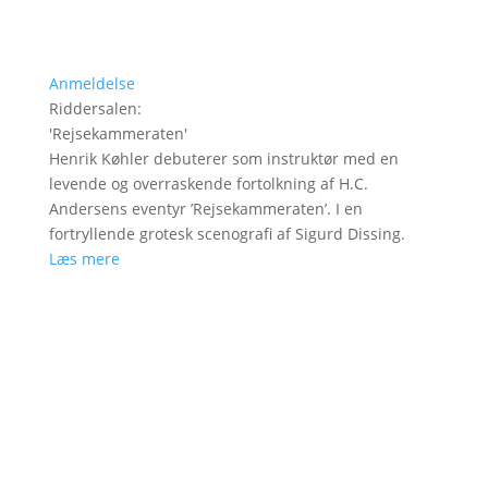
Anmeldelse
Riddersalen
:
'
Rejsekammeraten
'
Henrik Køhler debuterer som instruktør med en
levende og overraskende fortolkning af H.C.
Andersens eventyr ’Rejsekammeraten’. I en
fortryllende grotesk scenografi af Sigurd Dissing.
Læs mere