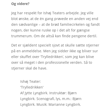
Og videre?
Jeg har respekt for Ishøj Teaters arbejde. Jeg ville
blot ønske, at de én gang prøvede en anden vej end
den sædvanlige – at de brød familiecirkelen og fandt
nogen, der kunne ruske op i det alt for gængse
trummerum. Om de altså kan finde pengene dertil.
Det er sjældent specielt sjovt at skulle sætte stjerner
på en anmeldelse. Men jeg sidder ikke og bliver sur
eller skuffet over ‘Trylledrikken’, som jeg kan blive
over så meget i den professionelle verden. Så to
stjerner skal de have.
Ishøj Teater:
'Trylledrikken'
Af Jytte Lyngbirk. Instruktør: Bjørn
Lyngbirk. Scenografi, lys, m.m.: Bjørn
Lyngbirk. Musik: Marianne Lyngbirk.