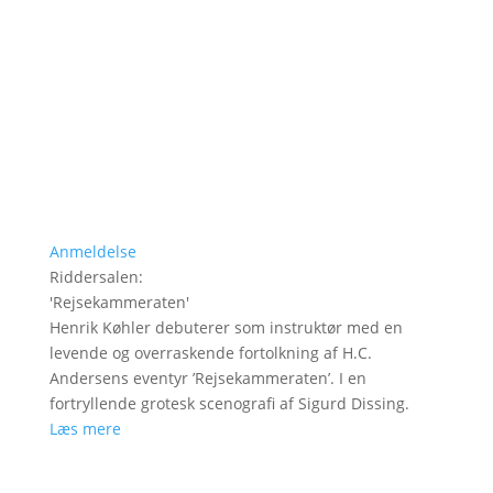
Anmeldelse
Riddersalen
:
'
Rejsekammeraten
'
Henrik Køhler debuterer som instruktør med en
levende og overraskende fortolkning af H.C.
Andersens eventyr ’Rejsekammeraten’. I en
fortryllende grotesk scenografi af Sigurd Dissing.
Læs mere