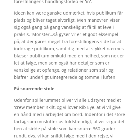
forestillingens handlingsforløb er 'in'.
Ideen kan være ganske udmærket, hvis publikum får
plads og bliver taget alvorligt. Men manøvren viser
sig også gang på gang vanskelig at få til at leve i
praksis. 'Monster…så gyser vi' er et godt eksempel
på, at der gøres meget fra forestillingens side for at
inddrage publikum, samtidig med at stykket nærmes
blæser publikum omkuld med en helhed, som nok er
let at følge, men som også har detaljer som er
vanskelige at opfange, og relationer som står og
blafrer underligt uintegrerede og tomme i luften.
På snurrende stole
Udenfor spillerummet bliver vi alle udstyret med et
'crew member'-skilt, og vi lover Rib Eye, at vi vil give
en hånd med i arbejdet om bord. Indenfor i det store
fartøj, som omslutter os fuldstændigt, bliver vi guidet
hen at sidde på stole som kan snurre 360 grader
rundt, dvs. vi kan snildt følge med i den rejse, vi