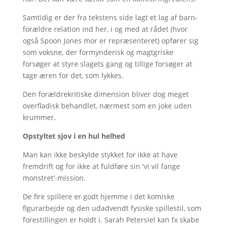
Samtidig er der fra tekstens side lagt et lag af barn-
forældre relation ind her, i og med at rådet (hvor
også Spoon Jones mor er repræsenteret) opfører sig
som voksne, der formynderisk og magtgriske
forsøger at styre slagets gang og tillige forsøger at
tage æren for det, som lykkes.
Den forældrekritiske dimension bliver dog meget
overfladisk behandlet, nærmest som en joke uden
krummer.
Opstyltet sjov i en hul helhed
Man kan ikke beskylde stykket for ikke at have
fremdrift og for ikke at fuldføre sin 'vi vil fange
monstret'-mission.
De fire spillere er godt hjemme i det komiske
figurarbejde og den udadvendt fysiske spillestil, som
forestillingen er holdt i. Sarah Petersiel kan fx skabe