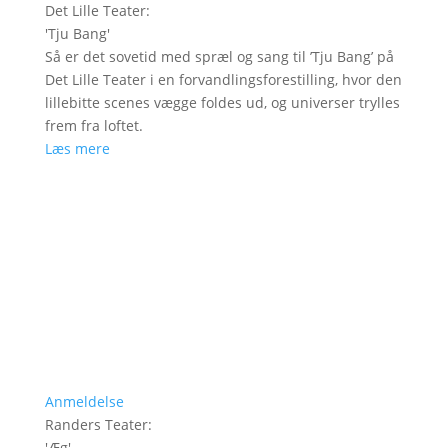
Det Lille Teater
:
'
Tju Bang
'
Så er det sovetid med spræl og sang til ’Tju Bang’ på
Det Lille Teater i en forvandlingsforestilling, hvor den
lillebitte scenes vægge foldes ud, og universer trylles
frem fra loftet.
Læs mere
Anmeldelse
Randers Teater
:
'
Æg
'