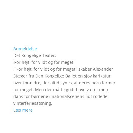
Anmeldelse
Det Kongelige Teater
:
'
For højt, for vildt og for meget!
'
I ’For højt, for vildt og for meget!’ skaber Alexander
Stæger fra Den Kongelige Ballet en sjov karikatur
over forældre, der altid synes, at deres børn larmer
for meget. Men der måtte godt have været mere
dans for børnene i nationalscenens lidt rodede
vinterferiesatsning.
Læs mere