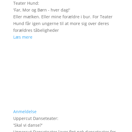
Teater Hund
:
'
Far, Mor og Børn - hver dag!
'
Eller mælken. Eller mine forældre i bur. For Teater
Hund får igen ungerne til at more sig over deres
forældres tåbeligheder
Læs mere
Anmeldelse
Uppercut Danseteater
:
'
Skal vi danse?
'
Uppercut Danseteater laver fint nok danseteater for