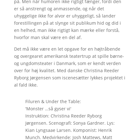
på. Men når humoren ikke rigtigt fænger, fordi den
er så anstrengt og anmassende, og når det
uhyggelige ikke for alvor er uhyggeligt, så lander
forestillingen på at slynge sit publikum hid og did i
en helhed, man ikke rigtigt kan mærke eller forstå,
hvorfor man skal være en del af.
Det må ikke være en let opgave for en højtråbende
og overgearet amerikansk teatertrup at spille børne-
og ungdomsteater i Danmark, som er kendt verden
over for høj kvalitet. Med danske Christina Reeder
Ryborg Jørgensen som iscenesætter lykkes projektet i
al fald ikke.
Filuren & Under the Table:
'Monster …så gyser vi'
Instruktion: Christina Reeder Ryborg
Jørgensen. Scenografi: Sonya Gardner. Lys:
Kian Lyngsaae Larsen. Komponist: Henrik
Munch. Medvirkende: Josh Mattews, Matt