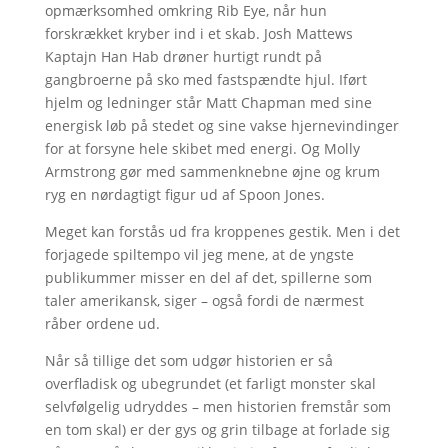
opmærksomhed omkring Rib Eye, når hun
forskrækket kryber ind i et skab. Josh Mattews
Kaptajn Han Hab drøner hurtigt rundt på
gangbroerne på sko med fastspændte hjul. Iført
hjelm og ledninger står Matt Chapman med sine
energisk løb på stedet og sine vakse hjernevindinger
for at forsyne hele skibet med energi. Og Molly
Armstrong gør med sammenknebne øjne og krum
ryg en nørdagtigt figur ud af Spoon Jones.
Meget kan forstås ud fra kroppenes gestik. Men i det
forjagede spiltempo vil jeg mene, at de yngste
publikummer misser en del af det, spillerne som
taler amerikansk, siger – også fordi de nærmest
råber ordene ud.
Når så tillige det som udgør historien er så
overfladisk og ubegrundet (et farligt monster skal
selvfølgelig udryddes – men historien fremstår som
en tom skal) er der gys og grin tilbage at forlade sig