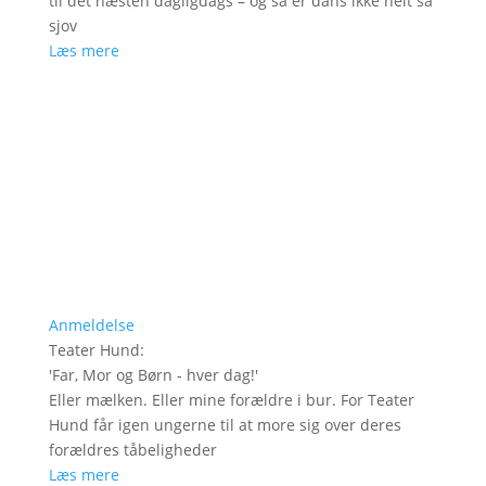
til det næsten dagligdags – og så er dans ikke helt så
sjov
Læs mere
Anmeldelse
Teater Hund
:
'
Far, Mor og Børn - hver dag!
'
Eller mælken. Eller mine forældre i bur. For Teater
Hund får igen ungerne til at more sig over deres
forældres tåbeligheder
Læs mere