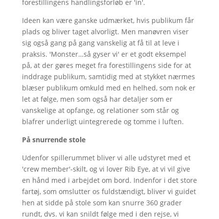
forestillingens handlingsforløb er 'in'.
Ideen kan være ganske udmærket, hvis publikum får
plads og bliver taget alvorligt. Men manøvren viser
sig også gang på gang vanskelig at få til at leve i
praksis. 'Monster…så gyser vi' er et godt eksempel
på, at der gøres meget fra forestillingens side for at
inddrage publikum, samtidig med at stykket nærmes
blæser publikum omkuld med en helhed, som nok er
let at følge, men som også har detaljer som er
vanskelige at opfange, og relationer som står og
blafrer underligt uintegrerede og tomme i luften.
På snurrende stole
Udenfor spillerummet bliver vi alle udstyret med et
'crew member'-skilt, og vi lover Rib Eye, at vi vil give
en hånd med i arbejdet om bord. Indenfor i det store
fartøj, som omslutter os fuldstændigt, bliver vi guidet
hen at sidde på stole som kan snurre 360 grader
rundt, dvs. vi kan snildt følge med i den rejse, vi