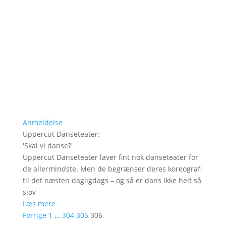
Anmeldelse
Uppercut Danseteater
:
'
Skal vi danse?
'
Uppercut Danseteater laver fint nok danseteater for
de allermindste. Men de begrænser deres koreografi
til det næsten dagligdags – og så er dans ikke helt så
sjov
Læs mere
Forrige
1
…
304
305
306