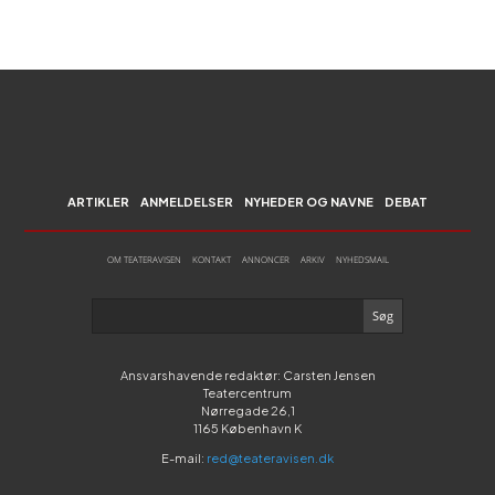
ARTIKLER
ANMELDELSER
NYHEDER OG NAVNE
DEBAT
OM TEATERAVISEN
KONTAKT
ANNONCER
ARKIV
NYHEDSMAIL
Ansvarshavende redaktør: Carsten Jensen
Teatercentrum
Nørregade 26,1
1165 København K
E-mail:
red@teateravisen.dk