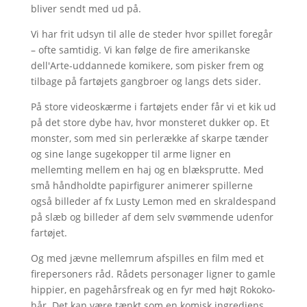
bliver sendt med ud på.
Vi har frit udsyn til alle de steder hvor spillet foregår
– ofte samtidig. Vi kan følge de fire amerikanske
dell'Arte-uddannede komikere, som pisker frem og
tilbage på fartøjets gangbroer og langs dets sider.
På store videoskærme i fartøjets ender får vi et kik ud
på det store dybe hav, hvor monsteret dukker op. Et
monster, som med sin perlerække af skarpe tænder
og sine lange sugekopper til arme ligner en
mellemting mellem en haj og en blæksprutte. Med
små håndholdte papirfigurer animerer spillerne
også billeder af fx Lusty Lemon med en skraldespand
på slæb og billeder af dem selv svømmende udenfor
fartøjet.
Og med jævne mellemrum afspilles en film med et
firepersoners råd. Rådets personager ligner to gamle
hippier, en pagehårsfreak og en fyr med højt Rokoko-
hår. Det kan være tænkt som en komisk ingrediens.