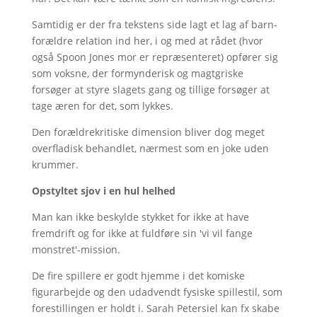
Samtidig er der fra tekstens side lagt et lag af barn-
forældre relation ind her, i og med at rådet (hvor
også Spoon Jones mor er repræsenteret) opfører sig
som voksne, der formynderisk og magtgriske
forsøger at styre slagets gang og tillige forsøger at
tage æren for det, som lykkes.
Den forældrekritiske dimension bliver dog meget
overfladisk behandlet, nærmest som en joke uden
krummer.
Opstyltet sjov i en hul helhed
Man kan ikke beskylde stykket for ikke at have
fremdrift og for ikke at fuldføre sin 'vi vil fange
monstret'-mission.
De fire spillere er godt hjemme i det komiske
figurarbejde og den udadvendt fysiske spillestil, som
forestillingen er holdt i. Sarah Petersiel kan fx skabe