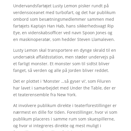
Undervandsfartøjet Lusty Lemon pisker rundt på
verdensoceanet med turbofart, og det har publikum
ombord som besætningsmedlemmer sammen med
fartøjets Kaptajn Han Hab, hans sikkerhedsvagt Rip
Eye, en videnskabsofficer ved navn Spoon Jones og
en maskinoperatør, som hedder Steven Llamaleven.
Lusty Lemon skal transportere en dynge skrald til en
undersøisk affaldsstation, men støder undervejs på
et farligt monster. Et monster som til sidtst bliver
fanget, så verden og alle på Jorden bliver reddet.
Det er plottet i 'Monster …så gyser vi', som Filuren
har lavet i samarbejdet med Under the Table, der er
et teaterensemble fra New York.
At involvere publikum direkte i teaterforestillinger er
nærmest en dille for tiden. Forestillinger, hvor vi som
publikum placeres i samme rum som skuespillerne,
og hvor vi integreres direkte og mest muligt i