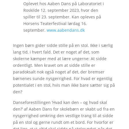
Oplevet hos Aaben Dans på Laboratoriet i
Roskilde 12. september 2023, hvor den
spiller til 23. september. Kan opleves på
Horsens Teaterfestival lørdag 16.
september.
www.aabendans.dk
Ingen børn gider sidde stille på en stol. Ikke i særlig
lang tid, i hvert fald. Det er noget af det, som
skolerne kæmper med at lære ungerne: At sidde
ordentligt. Men kravet om at sidde stille er
paradoksalt nok også noget af det, der bremser
børnenes sunde nysgerrighed. For hvad er egentlig
potentialet i en stol, hvis man ikke bare sætter sig på
den?
Danseforestillingen ’Hvad kan den – og hvad skal
den?’ af Aaben Dans for skolebørn er skabt ud fra en
nysgerrighed omkring den vestlige trang til at sidde
på en stol og gerne rundt om et bord. For hvorfor er
det lige, at vi altid skal sidde på stolesædet, når det