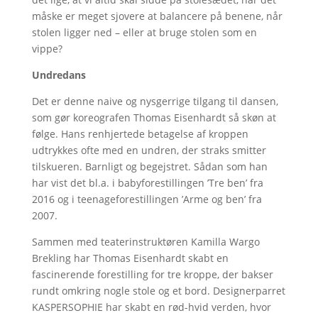
måske er meget sjovere at balancere på benene, når
stolen ligger ned – eller at bruge stolen som en
vippe?
Undredans
Det er denne naive og nysgerrige tilgang til dansen,
som gør koreografen Thomas Eisenhardt så skøn at
følge. Hans renhjertede betagelse af kroppen
udtrykkes ofte med en undren, der straks smitter
tilskueren. Barnligt og begejstret. Sådan som han
har vist det bl.a. i babyforestillingen ’Tre ben’ fra
2016 og i teenageforestillingen ’Arme og ben’ fra
2007.
Sammen med teaterinstruktøren Kamilla Wargo
Brekling har Thomas Eisenhardt skabt en
fascinerende forestilling for tre kroppe, der bakser
rundt omkring nogle stole og et bord. Designerparret
KASPERSOPHIE har skabt en rød-hvid verden, hvor