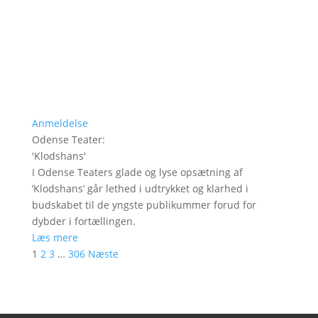
Anmeldelse
Odense Teater
:
'
Klodshans
'
I Odense Teaters glade og lyse opsætning af
’Klodshans’ går lethed i udtrykket og klarhed i
budskabet til de yngste publikummer forud for
dybder i fortællingen.
Læs mere
1
2
3
…
306
Næste