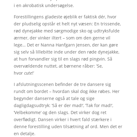
i en akrobatisk undersøgelse.
Forestillingens gladeste øjeblik er faktisk dér, hvor
der pludselig opstår et helt nyt væsen: En trissende,
rød dynejakke med sørgmodige sko og udtryksfulde
ærmer, der vinker iltert – som om den gerne vil
lege… Det er Nanna Hanfgarn Jensen, der kan gøre
sig selv så lillebitte inde under den røde dynejakke,
at hun forvandler sig til en slags rød pingvin. Så
overvældende nuttet, at børnene råber: ’Se,
hvor
cute
!’
I afslutningsscenen befinder de tre dansere sig
rundt om bordet – hvordan skal dog ikke røbes. Her
begynder danserne også at tale og sige
dagligdagsudtryk: ’Så er der mad!’, ’Tak for mad!’,
’Velbekomme’ og den slags. Det virker dog ret
overflødigt. Dansen virker i hvert fald stærkere i
denne forestilling uden tilsætning af ord. Men det er
en detalje.