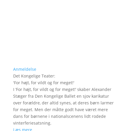
Anmeldelse
Det Kongelige Teater
:
'
For højt, for vildt og for meget!
'
I ’For højt, for vildt og for meget!’ skaber Alexander
Stæger fra Den Kongelige Ballet en sjov karikatur
over forældre, der altid synes, at deres børn larmer
for meget. Men der måtte godt have været mere
dans for børnene i nationalscenens lidt rodede
vinterferiesatsning.
Læs mere