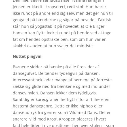
Den lille, vævre samtidsdanser Nanna Hanfgarn
Jensen er klædt i kropsnært, rødt stof. Hun bærer
ikke rundt på andre end sig selv, men det gør hun til
gengæld på hænderne og sågar på hovedet. Faktisk
står hun så yogastabilt på hovedet, at Ole Birger
Hansen kan flytte lodret rundt på hende ved at tage
fat om hendes opstrakte ben, som om hun var en
skakbrik – uden at hun svajer det mindste.
Nuttet pingvin
Børnene sidder på bænke på alle fire sider af
dansegulvet. De tænder tydeligvis på dansen.
Interessant nok lader mange af børnene på forreste
række sig glide ned fra bænkene og med ind under
dansevinylen. Dansen lokker dem tydeligvis.
Samtidig er koreografien herligt fri for at tilhøre en
bestemt dansegenre. Dette er ikke hiphop eller
danseudtryk fra genrer som i Vild med Dans. Det er
snarere ’Vild med Krop’. Kroppen placeres i hvert
fald hele tiden i nye positioner hen over stolen – som