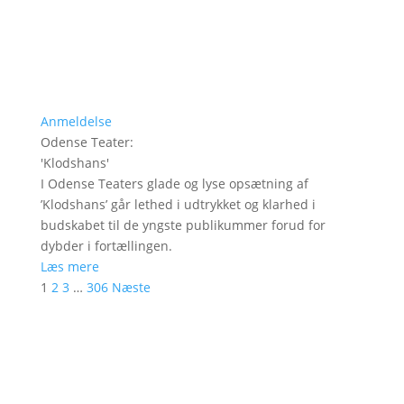
Anmeldelse
Odense Teater
:
'
Klodshans
'
I Odense Teaters glade og lyse opsætning af
’Klodshans’ går lethed i udtrykket og klarhed i
budskabet til de yngste publikummer forud for
dybder i fortællingen.
Læs mere
1
2
3
…
306
Næste