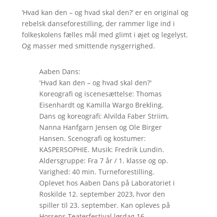
’Hvad kan den – og hvad skal den?’ er en original og
rebelsk danseforestilling, der rammer lige ind i
folkeskolens fælles mål med glimt i øjet og legelyst.
Og masser med smittende nysgerrighed.
Aaben Dans:
'Hvad kan den – og hvad skal den?'
Koreografi og iscenesættelse: Thomas
Eisenhardt og Kamilla Wargo Brekling.
Dans og koreografi: Alvilda Faber Striim,
Nanna Hanfgarn Jensen og Ole Birger
Hansen. Scenografi og kostumer:
KASPERSOPHIE. Musik: Fredrik Lundin.
Aldersgruppe: Fra 7 år / 1. klasse og op.
Varighed: 40 min. Turneforestilling.
Oplevet hos Aaben Dans på Laboratoriet i
Roskilde 12. september 2023, hvor den
spiller til 23. september. Kan opleves på
Horsens Teaterfestival lørdag 16.