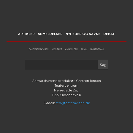
ARTIKLER
ANMELDELSER
NYHEDER OG NAVNE
DEBAT
OM TEATERAVISEN
KONTAKT
ANNONCER
ARKIV
NYHEDSMAIL
Ansvarshavende redaktør: Carsten Jensen
Teatercentrum
Nørregade 26,1
1165 København K
E-mail:
red@teateravisen.dk