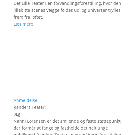
Det Lille Teater i en forvandlingsforestilling, hvor den
lillebitte scenes vægge foldes ud, og universer trylles
frem fra loftet.
Læs mere
Anmeldelse
Randers Teater
:
'
Æg
'
Nanni Lorenzen er det smilende og faste støttepunkt,
der formår at fange og fastholde det helt unge
publikum i Randers Teaters nye småbørnsforestilling