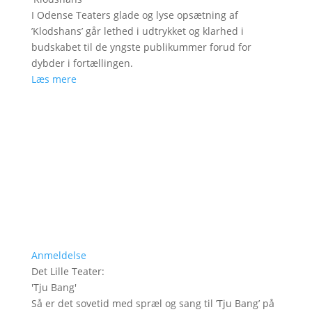
I Odense Teaters glade og lyse opsætning af
’Klodshans’ går lethed i udtrykket og klarhed i
budskabet til de yngste publikummer forud for
dybder i fortællingen.
Læs mere
Anmeldelse
Det Lille Teater
:
'
Tju Bang
'
Så er det sovetid med spræl og sang til ’Tju Bang’ på