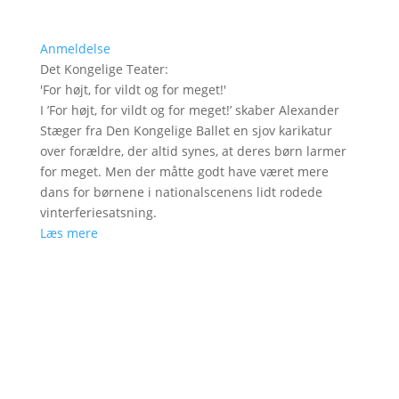
Anmeldelse
Det Kongelige Teater
:
'
For højt, for vildt og for meget!
'
I ’For højt, for vildt og for meget!’ skaber Alexander
Stæger fra Den Kongelige Ballet en sjov karikatur
over forældre, der altid synes, at deres børn larmer
for meget. Men der måtte godt have været mere
dans for børnene i nationalscenens lidt rodede
vinterferiesatsning.
Læs mere