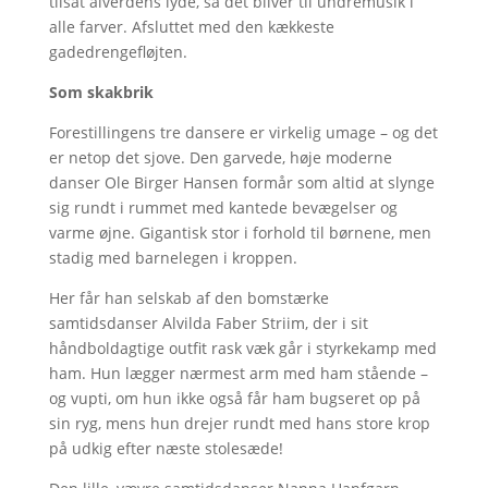
tilsat alverdens lyde, så det bliver til undremusik i
alle farver. Afsluttet med den kækkeste
gadedrengefløjten.
Som skakbrik
Forestillingens tre dansere er virkelig umage – og det
er netop det sjove. Den garvede, høje moderne
danser Ole Birger Hansen formår som altid at slynge
sig rundt i rummet med kantede bevægelser og
varme øjne. Gigantisk stor i forhold til børnene, men
stadig med barnelegen i kroppen.
Her får han selskab af den bomstærke
samtidsdanser Alvilda Faber Striim, der i sit
håndboldagtige outfit rask væk går i styrkekamp med
ham. Hun lægger nærmest arm med ham stående –
og vupti, om hun ikke også får ham bugseret op på
sin ryg, mens hun drejer rundt med hans store krop
på udkig efter næste stolesæde!