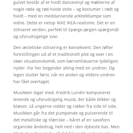
gulvet består af et hvidt dansevinyl og møblerne af
nogle røde og rød-hvide stole – og kostumer i rødt og
hvidt – med en meddansende arkitektlampe som
vidne. Dette er netop IKKE IKEA-realisme. Det er en
stiliseret verden, perfekt til Spørge-Jørgen-spørgsmål
og uforudsigelige svar.
Den æstetiske stilisering er konsekvent. Den løfter
forestillingen ud af et traditionelt plot og over i en
skøn situationskomik, som børnetilskuerne tydeligvis
nyder. For her begynder alting med en undren. Og
legen slutter først, når en anden og vildere undren
har fået overtaget.
Musikken leger med. Fredrik Lundin komponeret
levende og uforudsigelig musik, der både klikker og
blæser, så ungerne sidder og rokker fra side til side.
Musikken går fra det pumpende og pulserende til
det metalliske og sfæriske – båret af en saxofons
organiske åndedrag, helt ned i den dybeste bas. Men