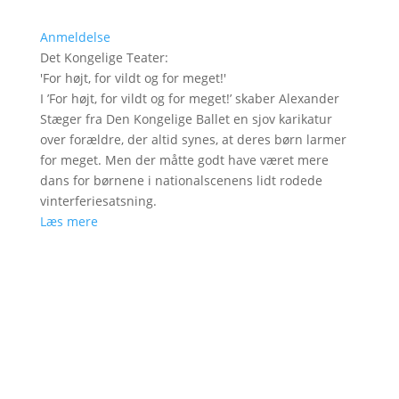
Anmeldelse
Det Kongelige Teater
:
'
For højt, for vildt og for meget!
'
I ’For højt, for vildt og for meget!’ skaber Alexander
Stæger fra Den Kongelige Ballet en sjov karikatur
over forældre, der altid synes, at deres børn larmer
for meget. Men der måtte godt have været mere
dans for børnene i nationalscenens lidt rodede
vinterferiesatsning.
Læs mere