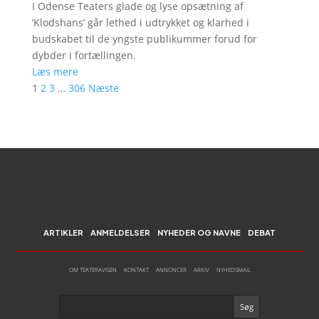
I Odense Teaters glade og lyse opsætning af
’Klodshans’ går lethed i udtrykket og klarhed i
budskabet til de yngste publikummer forud for
dybder i fortællingen.
Læs mere
1
2
3
…
306
Næste
ARTIKLER
ANMELDELSER
NYHEDER OG NAVNE
DEBAT
OM TEATERAVISEN
KONTAKT
ANNONCER
ARKIV
NYHEDSMAIL