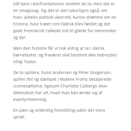
lidt kant i konfrontationen mellem de to, men det er
en smagssag. Og det er det naturligvis også, om
man, aldeles politisk ukorrekt, kunne drømme om en
historie, hvor træet rent faktisk blev fældet og det
gode fremskridt rykkede ind til glæde for mennesker
og dyr.
Men den historie får vi nok aldrig at se i dansk
børneteater, og fraværet skal bestemt ikke bebrejdes
Ishøj Teater.
De to spillere, Sussi Andersen og Peter Gregersen,
spiller fint og dæmpet i Malene Froms detaljerede
iscenesættelse, ligesom Charlotte Calbergs skov-
dekoration har alt, hvad man kan ønske sig af
eventyrstemning.
En pæn og ordentlig forestilling uden det store
spræl.