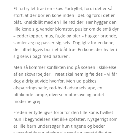
Et fortryllet træ i en skov. Fortryllet, fordi det er så
stort, at der bor en kone inden i det, og fordi det er
blåt. Knaldblåt med en lille rød dør. Her hygger den
lille kone sig, vander blomster, pusler om de små dyr
– edderkopper, mus, fugle og bier – hugger brænde,
samler æg og passer sig selv. Dagligliv for en kone,
der tilfældigvis bor i et blåt træ. En kone, der hviler i
sig selv, i pagt med naturen.
Men så kommer konflikten ind på scenen i skikkelse
af en skovarbejder. Træet skal nemlig fældes – vi får
dog aldrig at vide hvorfor. Men ud pakkes
afspærringspæle, rød-hvid advarselstape, en
blinkende lampe, diverse motorsave og andet
moderne grej.
Freden er tydeligvis forbi for den lille kone, hvilket
hun i begyndelsen slet ikke opfatter. Nysgerrigt som
et lille barn undersøger hun tingene og beder
skovarbejderen hjælpe sig med en genstridig dør.