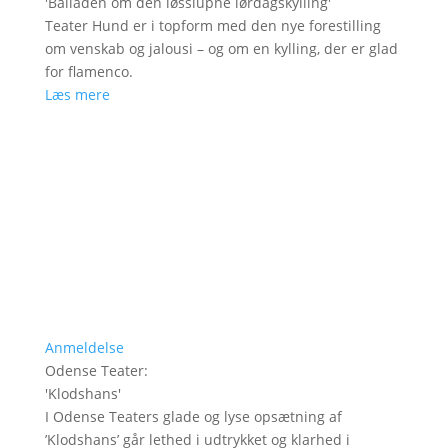
'
Balladen om den løsslupne lørdagskylling
'
Teater Hund er i topform med den nye forestilling
om venskab og jalousi – og om en kylling, der er glad
for flamenco.
Læs mere
Anmeldelse
Odense Teater
:
'
Klodshans
'
I Odense Teaters glade og lyse opsætning af
’Klodshans’ går lethed i udtrykket og klarhed i