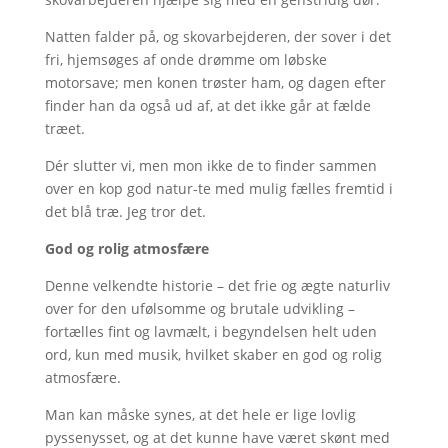
Natten falder på, og skovarbejderen, der sover i det
fri, hjemsøges af onde drømme om løbske
motorsave; men konen trøster ham, og dagen efter
finder han da også ud af, at det ikke går at fælde
træet.
Dér slutter vi, men mon ikke de to finder sammen
over en kop god natur-te med mulig fælles fremtid i
det blå træ. Jeg tror det.
God og rolig atmosfære
Denne velkendte historie – det frie og ægte naturliv
over for den ufølsomme og brutale udvikling –
fortælles fint og lavmælt, i begyndelsen helt uden
ord, kun med musik, hvilket skaber en god og rolig
atmosfære.
Man kan måske synes, at det hele er lige lovlig
pyssenysset, og at det kunne have været skønt med