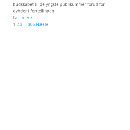
budskabet til de yngste publikummer forud for
dybder i fortællingen.
Læs mere
1
2
3
…
306
Næste