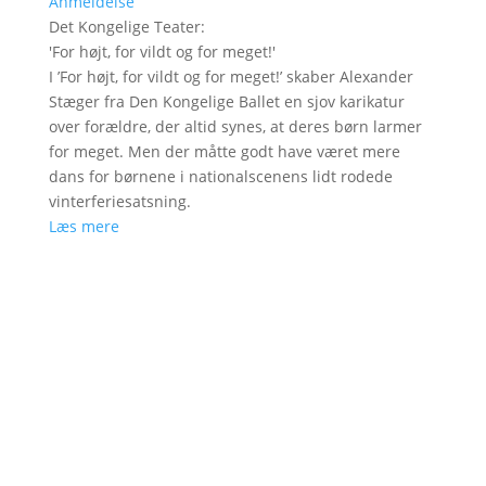
Anmeldelse
Det Kongelige Teater
:
'
For højt, for vildt og for meget!
'
I ’For højt, for vildt og for meget!’ skaber Alexander
Stæger fra Den Kongelige Ballet en sjov karikatur
over forældre, der altid synes, at deres børn larmer
for meget. Men der måtte godt have været mere
dans for børnene i nationalscenens lidt rodede
vinterferiesatsning.
Læs mere